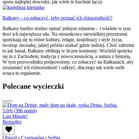
sporu najlepiej dowodzi, jak wiele te kuchnie łączy.
Bałkany – co zobaczyć, żeby poznać ich różnorodność?
Bałkany bardzo trudno opisać jednym zdaniem – i właśnie w tym
tkwi ich największa siła. Na stosunkowo niewielkiej przestrzeni
spotykają się tu różne kultury, religie, krajobrazy i style życia,
tworząc mozaikę, jakiej próżno szukać gdzie indziej. Choć zabrzmi
to jak banał, Bałkany obfitują w liczne kontrasty: Wschód spotyka
się tu z Zachodem, tradycja z nowoczesnością, a natura z historią.
W tym przewodniku podpowiemy, co zobaczyć na Bałkanach, aby
zrozumieć ich różnorodność i odkryć, dlaczego tak wiele osób
wraca tu regularnie.
Polecane wycieczki
5.0/6
(396 opinii)
Last Minute!
Bestseller
Objazd
•
Czarnogóra i Serbia