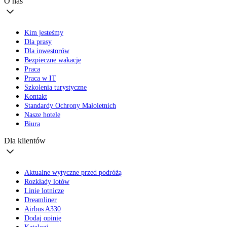
O nas
Kim jesteśmy
Dla prasy
Dla inwestorów
Bezpieczne wakacje
Praca
Praca w IT
Szkolenia turystyczne
Kontakt
Standardy Ochrony Małoletnich
Nasze hotele
Biura
Dla klientów
Aktualne wytyczne przed podróżą
Rozkłady lotów
Linie lotnicze
Dreamliner
Airbus A330
Dodaj opinię