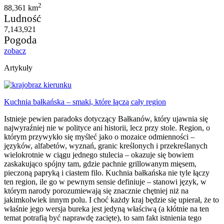
2
88,361 km
Ludność
7,143,921
Pogoda
zobacz
Artykuły
Kuchnia bałkańska – smaki, które łączą cały region
Istnieje pewien paradoks dotyczący Bałkanów, który ujawnia się
najwyraźniej nie w polityce ani historii, lecz przy stole. Region, o
którym przywykło się myśleć jako o mozaice odmienności –
języków, alfabetów, wyznań, granic kreślonych i przekreślanych
wielokrotnie w ciągu jednego stulecia – okazuje się bowiem
zaskakująco spójny tam, gdzie pachnie grillowanym mięsem,
pieczoną papryką i ciastem filo. Kuchnia bałkańska nie tyle łączy
ten region, ile go w pewnym sensie definiuje – stanowi język, w
którym narody porozumiewają się znacznie chętniej niż na
jakimkolwiek innym polu. I choć każdy kraj będzie się upierał, że to
właśnie jego wersja bureka jest jedyną właściwą (a kłótnie na ten
temat potrafią być naprawdę zacięte), to sam fakt istnienia tego