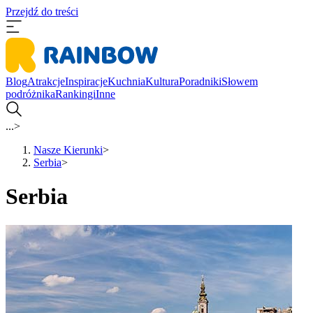
Przejdź do treści
Blog
Atrakcje
Inspiracje
Kuchnia
Kultura
Poradniki
Słowem
podróżnika
Rankingi
Inne
...
>
Nasze Kierunki
>
Serbia
>
Serbia