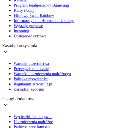
Katalogi
Program lojalnościowy Bumerang
Karty i bony
Filmowy Świat Rainbow
Informatsiya dla Hromadian Ukrainy
Wyjazdy grupowe
Incoming
Dostępność cyfrowa
Zasady korzystania
Warunki uczestnictwa
Przeczytaj koniecznie
Warunki ubezpieczenia podróżnego
Polityka prywatności
Regulamin serwisu R.pl
Zarządzaj zgodami
Usługi dodatkowe
Wycieczki fakultatywne
Ubezpieczenia podróżne
Parkingi przy lotnisku