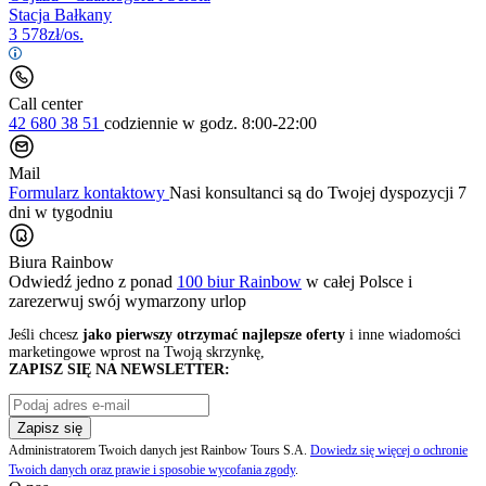
Stacja Bałkany
3 578
zł/os.
Call center
42 680 38 51
codziennie
w godz. 8:00-22:00
Mail
Formularz kontaktowy
Nasi konsultanci są do Twojej dyspozycji 7
dni w tygodniu
Biura Rainbow
Odwiedź jedno z ponad
100 biur Rainbow
w całej Polsce i
zarezerwuj swój
wymarzony urlop
Jeśli chcesz
jako pierwszy otrzymać najlepsze oferty
i inne wiadomości
marketingowe wprost na Twoją skrzynkę,
ZAPISZ SIĘ NA NEWSLETTER:
Zapisz się
Administratorem Twoich danych jest Rainbow Tours S.A.
Dowiedz się więcej o ochronie
Twoich danych oraz prawie i sposobie wycofania zgody
.