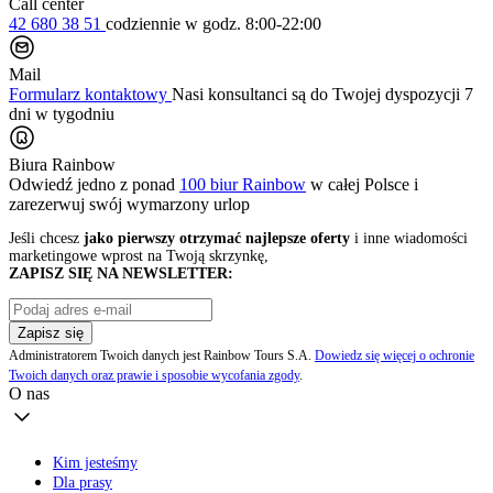
Call center
42 680 38 51
codziennie
w godz. 8:00-22:00
Mail
Formularz kontaktowy
Nasi konsultanci są do Twojej dyspozycji 7
dni w tygodniu
Biura Rainbow
Odwiedź jedno z ponad
100 biur Rainbow
w całej Polsce i
zarezerwuj swój
wymarzony urlop
Jeśli chcesz
jako pierwszy otrzymać najlepsze oferty
i inne wiadomości
marketingowe wprost na Twoją skrzynkę,
ZAPISZ SIĘ NA NEWSLETTER:
Zapisz się
Administratorem Twoich danych jest Rainbow Tours S.A.
Dowiedz się więcej o ochronie
Twoich danych oraz prawie i sposobie wycofania zgody
.
O nas
Kim jesteśmy
Dla prasy