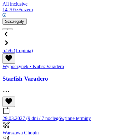
All inclusive
14 705
zł/razem
Szczegóły
5.5/6
(1 opinia)
Wypoczynek
•
Kuba: Varadero
Starfish Varadero
29.03.2027 (9 dni / 7 noclegów)
inne terminy
Warszawa Chopin