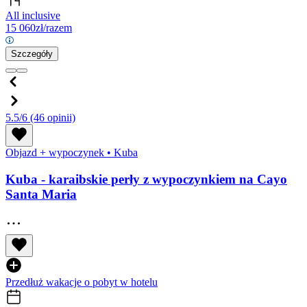
All inclusive
15 060
zł/razem
Szczegóły
5.5/6
(46 opinii)
Objazd + wypoczynek
•
Kuba
Kuba - karaibskie perły z wypoczynkiem na Cayo
Santa Maria
Przedłuż wakacje o pobyt w hotelu