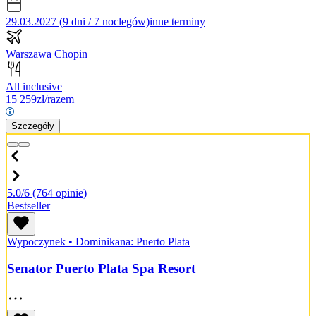
29.03.2027 (9 dni / 7 noclegów)
inne terminy
Warszawa Chopin
All inclusive
15 259
zł/razem
Szczegóły
5.0/6
(764 opinie)
Bestseller
Wypoczynek
•
Dominikana: Puerto Plata
Senator Puerto Plata Spa Resort