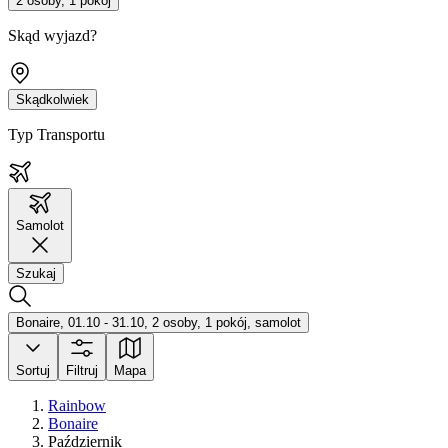
2 osoby, 1 pokój
Skąd wyjazd?
Skądkolwiek
Typ Transportu
Samolot
Szukaj
Bonaire, 01.10 - 31.10, 2 osoby, 1 pokój, samolot
Sortuj
Filtruj
Mapa
Rainbow
Bonaire
Październik