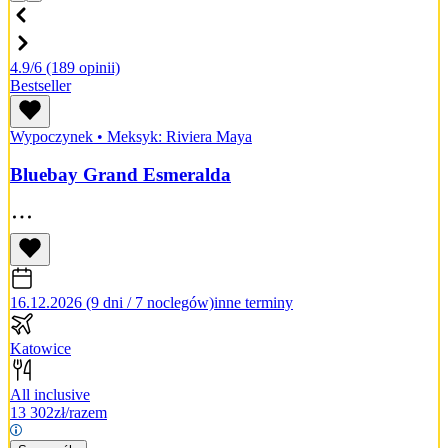
4.9/6
(189 opinii)
Bestseller
Wypoczynek
•
Meksyk: Riviera Maya
Bluebay Grand Esmeralda
16.12.2026 (9 dni / 7 noclegów)
inne terminy
Katowice
All inclusive
13 302
zł/razem