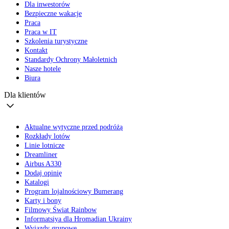
Dla inwestorów
Bezpieczne wakacje
Praca
Praca w IT
Szkolenia turystyczne
Kontakt
Standardy Ochrony Małoletnich
Nasze hotele
Biura
Dla klientów
Aktualne wytyczne przed podróżą
Rozkłady lotów
Linie lotnicze
Dreamliner
Airbus A330
Dodaj opinię
Katalogi
Program lojalnościowy Bumerang
Karty i bony
Filmowy Świat Rainbow
Informatsiya dla Hromadian Ukrainy
Wyjazdy grupowe