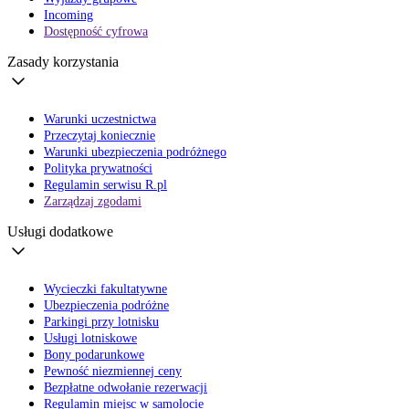
Incoming
Dostępność cyfrowa
Zasady korzystania
Warunki uczestnictwa
Przeczytaj koniecznie
Warunki ubezpieczenia podróżnego
Polityka prywatności
Regulamin serwisu R.pl
Zarządzaj zgodami
Usługi dodatkowe
Wycieczki fakultatywne
Ubezpieczenia podróżne
Parkingi przy lotnisku
Usługi lotniskowe
Bony podarunkowe
Pewność niezmiennej ceny
Bezpłatne odwołanie rezerwacji
Regulamin miejsc w samolocie