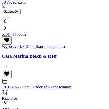
13 702
zł/razem
Szczegóły
5.1/6
(44 opinie)
Wypoczynek
•
Dominikana: Puerto Plata
Casa Marina Beach & Reef
18.03.2027 (9 dni / 7 noclegów)
inne terminy
Katowice