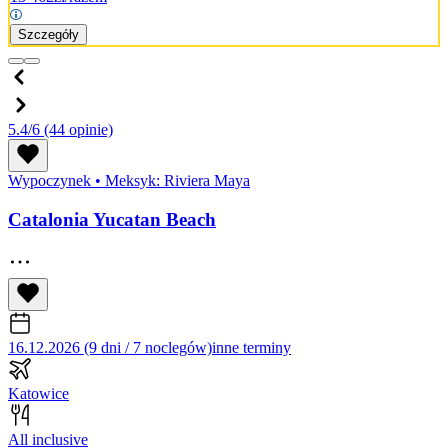
Szczegóły
5.4/6
(44 opinie)
Wypoczynek
•
Meksyk: Riviera Maya
Catalonia Yucatan Beach
16.12.2026 (9 dni / 7 noclegów)
inne terminy
Katowice
All inclusive