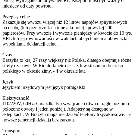
Nie są wymagane od obywateli RP. Paszport musi być ważny 6
miesięcy od daty powrotu.
Przepisy celne
Zakazuje się wwozu więcej niż 12 litrów napojów spirytusowych
na osobę (lub przelicznik na inne alkohole) i powyżej 200
papierosów. Przy wwozie i wywozie pieniędzy w kwocie do 10 tys.
BRL lub jej równowartości w walutach obcych nie ma obowiązku
wypełniania deklaracji celnej.
Czas
Brazylia to kraj 27 razy większy niż Polska, dlatego obejmuje różne
strefy czasowe. W Rio de Janeiro jest- 3 h w stosunku do czasu
polskiego w okresie zimy, - 4 w okresie lata
Język
Językiem urzędowym jest język portugalski
Elektryczność
110/220V, 60Hz. Gniazdka typ szwajcarski (dwa okrągłe poziomo
położone otwory i jeden poniżej). Adaptery są dostępne w
sklepikach. W Brazylii mogą nie działać telefony trzyzakresowe. Te
nowsze generacji działają bez zarzutu.
Transport