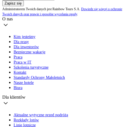
Zapisz się
Administratorem Twoich danych jest Rainbow Tours S.A.
Dowiedz się więcej o ochronie
Twoich danych oraz prawie i sposobie wycofania zgody
.
O nas
Kim jesteśmy
Dla prasy
Dla inwestorów
Bezpieczne wakacje
Praca
Praca w IT
Szkolenia turystyczne
Kontakt
Standardy Ochrony Małoletnich
Nasze hotele
Biura
Dla klientów
Aktualne wytyczne przed podróżą
Rozkłady lotów
Linie lotnicze