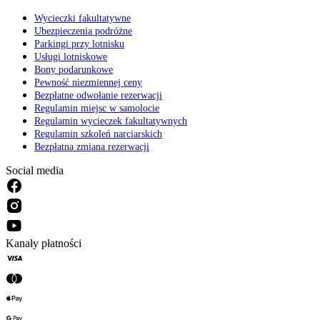
Wycieczki fakultatywne
Ubezpieczenia podróżne
Parkingi przy lotnisku
Usługi lotniskowe
Bony podarunkowe
Pewność niezmiennej ceny
Bezpłatne odwołanie rezerwacji
Regulamin miejsc w samolocie
Regulamin wycieczek fakultatywnych
Regulamin szkoleń narciarskich
Bezpłatna zmiana rezerwacji
Social media
Kanały płatności