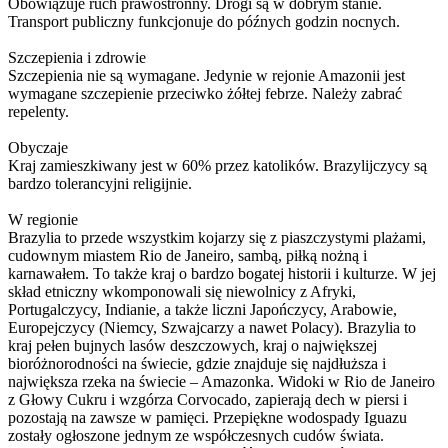
Obowiązuje ruch prawostronny. Drogi są w dobrym stanie.
Transport publiczny funkcjonuje do późnych godzin nocnych.
Szczepienia i zdrowie
Szczepienia nie są wymagane. Jedynie w rejonie Amazonii jest
wymagane szczepienie przeciwko żółtej febrze. Należy zabrać
repelenty.
Obyczaje
Kraj zamieszkiwany jest w 60% przez katolików. Brazylijczycy są
bardzo tolerancyjni religijnie.
W regionie
Brazylia to przede wszystkim kojarzy się z piaszczystymi plażami,
cudownym miastem Rio de Janeiro, sambą, piłką nożną i
karnawałem. To także kraj o bardzo bogatej historii i kulturze. W jej
skład etniczny wkomponowali się niewolnicy z Afryki,
Portugalczycy, Indianie, a także liczni Japończycy, Arabowie,
Europejczycy (Niemcy, Szwajcarzy a nawet Polacy). Brazylia to
kraj pełen bujnych lasów deszczowych, kraj o największej
bioróżnorodności na świecie, gdzie znajduje się najdłuższa i
największa rzeka na świecie – Amazonka. Widoki w Rio de Janeiro
z Głowy Cukru i wzgórza Corvocado, zapierają dech w piersi i
pozostają na zawsze w pamięci. Przepiękne wodospady Iguazu
zostały ogłoszone jednym ze współczesnych cudów świata.