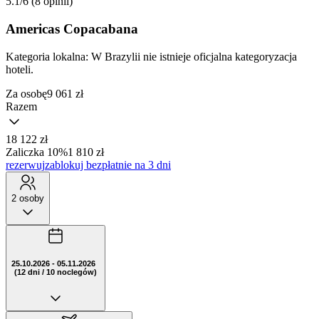
5.1/6
(8 opinii)
Americas Copacabana
Kategoria lokalna:
W Brazylii nie istnieje oficjalna kategoryzacja
hoteli.
Za osobę
9 061
zł
Razem
18 122 zł
Zaliczka 10%
1 810 zł
rezerwuj
zablokuj bezpłatnie na 3 dni
2 osoby
25.10.2026 - 05.11.2026
(12 dni / 10 noclegów)