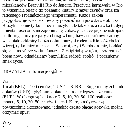
mieszkańców Brazylii i Rio de Janeiro. Przeżycie karnawału w Rio
to wspaniała okazja do poznania kultury Brazylijczyków oraz ich
radosnego i roztańczonego temperamentu. Każda szkoła
przygotowuje własne show aby pokazać nam prawdziwe oblicze
Brazylii. To nie tylko taniec i muzyka, ale także duża dawka tradycji
i mentalności oraz niezapomnianej zabawy. Jadące pięknie ustrojone
platformy, tańczące pary z chorągwiami, bawiące królowe samby,
wspaniałe orkiestry i dużo dobrej muzyki rodem z Rio, cóż chcieć
więcej, tylko mieć miejsce na Sapucai, czyli Sambodromie, i oddać
się tej atmosferze szału i fantazji. Z caipirinhą w ręku, przy rytmach
bossa novy, odnajdziemy brazylijską radość, spokój i poczujemy
smak życia.
BRAZYLIA - informacje ogólne
Waluta
1 real (BRL) = 100 centów, 1 USD = 3 BRL. Sugerujemy zebranie
dolarów (USD), gdyż kurs dolara jest trochę lepszy niże euro
(EUR). W obiegu są banknoty 2, 5, 10, 20, 50, 100 reali oraz
monety 5, 10, 20, 50 centów i 1 real. Karty kredytowe są
powszechnie akceptowane, jednakże często płacąc gotówką można
otrzymać upust.
Wizy