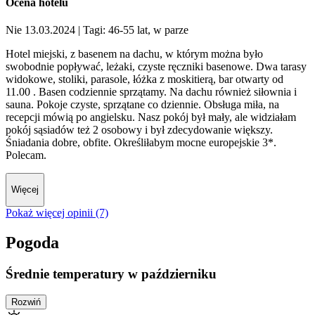
Ocena hotelu
Nie 13.03.2024
| Tagi: 46-55 lat, w parze
Hotel miejski, z basenem na dachu, w którym można było
swobodnie popływać, leżaki, czyste ręczniki basenowe. Dwa tarasy
widokowe, stoliki, parasole, łóżka z moskitierą, bar otwarty od
11.00 . Basen codziennie sprzątamy. Na dachu również siłownia i
sauna. Pokoje czyste, sprzątane co dziennie. Obsługa miła, na
recepcji mówią po angielsku. Nasz pokój był mały, ale widziałam
pokój sąsiadów też 2 osobowy i był zdecydowanie większy.
Śniadania dobre, obfite. Określiłabym mocne europejskie 3*.
Polecam.
Więcej
Pokaż więcej opinii (7)
Pogoda
Średnie temperatury w październiku
Rozwiń