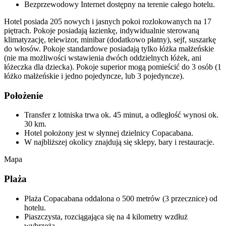
Bezprzewodowy Internet dostępny na terenie całego hotelu.
Hotel posiada 205 nowych i jasnych pokoi rozlokowanych na 17
piętrach. Pokoje posiadają łazienkę, indywidualnie sterowaną
klimatyzację, telewizor, minibar (dodatkowo płatny), sejf, suszarkę
do włosów. Pokoje standardowe posiadają tylko łóżka małżeńskie
(nie ma możliwości wstawienia dwóch oddzielnych łóżek, ani
łóżeczka dla dziecka). Pokoje superior mogą pomieścić do 3 osób (1
łóżko małżeńskie i jedno pojedyncze, lub 3 pojedyncze).
Położenie
Transfer z lotniska trwa ok. 45 minut, a odległość wynosi ok.
30 km.
Hotel położony jest w słynnej dzielnicy Copacabana.
W najbliższej okolicy znajdują się sklepy, bary i restauracje.
Mapa
Plaża
Plaża Copacabana oddalona o 500 metrów (3 przecznice) od
hotelu.
Piaszczysta, rozciągająca się na 4 kilometry wzdłuż
wybrzeża.