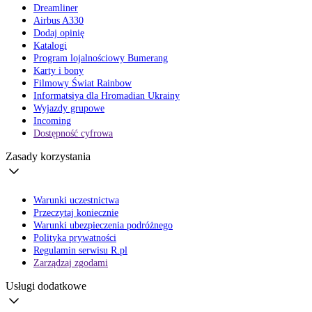
Dreamliner
Airbus A330
Dodaj opinię
Katalogi
Program lojalnościowy Bumerang
Karty i bony
Filmowy Świat Rainbow
Informatsiya dla Hromadian Ukrainy
Wyjazdy grupowe
Incoming
Dostępność cyfrowa
Zasady korzystania
Warunki uczestnictwa
Przeczytaj koniecznie
Warunki ubezpieczenia podróżnego
Polityka prywatności
Regulamin serwisu R.pl
Zarządzaj zgodami
Usługi dodatkowe