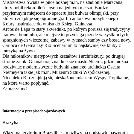
Mistrzostwa Świata w piłce nożnej m.in. na stadionie Maracanã,
który pobił rekord ilości osób na jednym meczu. Bardzo
przyjemnym miejscem do spaceru jest bulwar olimpijski, przy
którym znajduje się ogromne graffiti autorstwa brazylijskiego
Kobry, aspirujące do wpisu do Księgi Guinessa.
Arcos de Lapa to stary akwedukt, po którym porusza się tradycyjny
tramwaj bondinho, ale miejsce to przyciąga przede wszystkim tych
spragnionych wieczornej zabawy w rytmach samby czy bossa novy.
Carioca de Gema czy Rio Scenarium to najsławniejsze kluby z
muzyką na żywo.
Dla miłośników nietypowych kształtów i architektury, po drugiej
stronie zatoki Guanabara, znajduje się miasto Niteroi, gdzie można
podziwiać modernistyczne budynki znanego architekta Oscara
Niemeyera takie jak m.in. Muzeum Sztuki Współczesnej.
Niedaleko Rio znajdują się nieskażone miastem Wyspy Tropikalne,
na które warto popłynąć.
Zapraszamy!
Informacje o przepisach wjazdowych
Brazylia
Wjazd na terytorium Brazylii jest możliwy na podstawie paszportu,