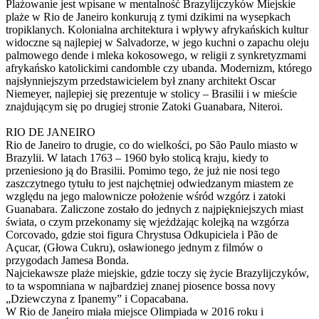
Plażowanie jest wpisane w mentalność Brazylijczyków Miejskie
plaże w Rio de Janeiro konkurują z tymi dzikimi na wysepkach
tropiklanych. Kolonialna architektura i wpływy afrykańskich kultur
widoczne są najlepiej w Salvadorze, w jego kuchni o zapachu oleju
palmowego dende i mleka kokosowego, w religii z synkretyzmami
afrykańsko katolickimi candomble czy ubanda. Modernizm, którego
najsłynniejszym przedstawicielem był znany architekt Oscar
Niemeyer, najlepiej się prezentuje w stolicy – Brasilii i w mieście
znajdującym się po drugiej stronie Zatoki Guanabara, Niteroi.
RIO DE JANEIRO
Rio de Janeiro to drugie, co do wielkości, po São Paulo miasto w
Brazylii. W latach 1763 – 1960 było stolicą kraju, kiedy to
przeniesiono ją do Brasilii. Pomimo tego, że już nie nosi tego
zaszczytnego tytułu to jest najchętniej odwiedzanym miastem ze
względu na jego malownicze położenie wśród wzgórz i zatoki
Guanabara. Zaliczone zostało do jednych z najpiękniejszych miast
świata, o czym przekonamy się wjeżdżając kolejką na wzgórza
Corcovado, gdzie stoi figura Chrystusa Odkupiciela i Pão de
Açucar, (Głowa Cukru), osławionego jednym z filmów o
przygodach Jamesa Bonda.
Najciekawsze plaże miejskie, gdzie toczy się życie Brazylijczyków,
to ta wspomniana w najbardziej znanej piosence bossa novy
„Dziewczyna z Ipanemy” i Copacabana.
W Rio de Janeiro miała miejsce Olimpiada w 2016 roku i