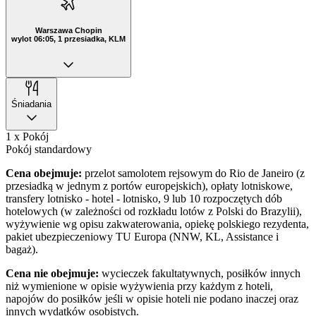
Warszawa Chopin
wylot 06:05, 1 przesiadka, KLM
Śniadania
1 x Pokój
Pokój standardowy
Cena obejmuje:
przelot samolotem rejsowym do Rio de Janeiro (z
przesiadką w jednym z portów europejskich), opłaty lotniskowe,
transfery lotnisko - hotel - lotnisko, 9 lub 10 rozpoczętych dób
hotelowych (w zależności od rozkładu lotów z Polski do Brazylii),
wyżywienie wg opisu zakwaterowania, opiekę polskiego rezydenta,
pakiet ubezpieczeniowy TU Europa (NNW, KL, Assistance i
bagaż).
Cena nie obejmuje:
wycieczek fakultatywnych, posiłków innych
niż wymienione w opisie wyżywienia przy każdym z hoteli,
napojów do posiłków jeśli w opisie hoteli nie podano inaczej oraz
innych wydatków osobistych.