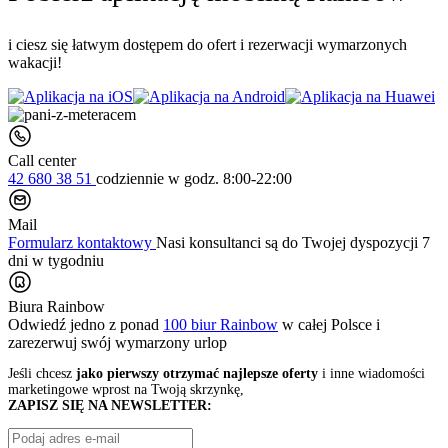
i ciesz się łatwym dostępem do ofert i rezerwacji wymarzonych
wakacji!
Call center
42 680 38 51
codziennie
w godz. 8:00-22:00
Mail
Formularz kontaktowy
Nasi konsultanci są do Twojej dyspozycji 7
dni w tygodniu
Biura Rainbow
Odwiedź jedno z ponad
100 biur Rainbow
w całej Polsce i
zarezerwuj swój
wymarzony urlop
Jeśli chcesz
jako pierwszy otrzymać najlepsze oferty
i inne wiadomości
marketingowe wprost na Twoją skrzynkę,
ZAPISZ SIĘ NA NEWSLETTER: