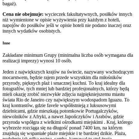
bagaż).
Cena nie obejmuje:
wycieczek fakultatywnych, posiłków innych
niż wymienione w opisie wyżywienia przy każdym z hoteli,
napojów do posiłków jeśli w opisie hoteli nie podano inaczej oraz
innych wydatków osobistych.
Inne
Zakładane minimum Grupy (minimalna liczba osób wymagana dla
realizacji imprezy) wynosi 10 osób.
Jeden z największych krajów na świecie, nazywany wschodzącym
mocarstwem, będzie rajem przede wszystkim dla miłośników
przyrody, pięknych plaż i smacznej kuchni. To kraj idealny dla
fotografów, tych mniej lub bardziej profesjonalnych, którzy będą
mieli okazję zrobić niezwykłe zdjęcia najpiękniejszemu miastu
świata Rio de Janeiro czy największym wodospadom Iguazu. To
kraj kontrastów, gdzie favele współistnieją z luksusowymi
dzielnicami, gdzie mieszkają potomkowie Portugalczyków,
niewolników z Afryki, a nawet Japończyków i Arabów, gdzie
przyroda współgra z wielkimi ośrodkami miejskimi . Kraj, którego
wybrzeże rozciąga się na długość ponad 7400 km, na którym
znajdują się wspaniałe plaże miejskie i te bardziej dzikie. Plaża,
podobnie jak piłka nożna, samba, karnawał to styl życia