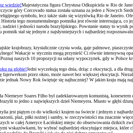
sz wiedzieć
Majestatyczna figura Chrystusa Odkupiciela w Rio de Janei
szczycie góry Corcovado statua została uznana za jeden z Nowych Sie
ę religijnego symbolu, lecz także stało się wizytówką Rio de Janeiro. O
Historia tego monumentalnego pomnika jest równie interesująca, co 
adziei i jedności narodu brazylijskiego. Powstanie statuy to wynik po
u pomnik stał się jednym z najsłynniejszych i najbardziej rozpoznawa
ajskie krajobrazy, krystalicznie czysta woda, gaje palmowe, piaszczy
 mylnego! Wakacje w styczniu mogą przynieść Ci równie intensywną opale
as? Poznaj naszych 10 propozycji na udany wypoczynek, gdy w Polsce k
oku na globie!
Jedni wyczekują tego dnia, drżąc z ekscytacji, a dla drug
się fajerwerkom przez okno, może nawet bez większej ekscytacji. Niezal
zie jednak Nowy Rok świętuje się najhuczniej? W jakim kraju mają naj
da Niemeyer Soares Filho był zadeklarowanym komunistą, koneserem c
azylii to jedno z największych dzieł Niemeyera. Miasto w głębi dżung
zylia jest piątym co do wielkości krajem na świecie i jednym z najbar
azonii, plaż, piłki nożnej i samby, w rzeczywistości ma znacznie więce
lepszych w całej Ameryce Łacińskiej miejsc do obserwowania dzikich zw
ymi wskazówkami, by wybrać najbardziej ekscytujące miejsca, które c