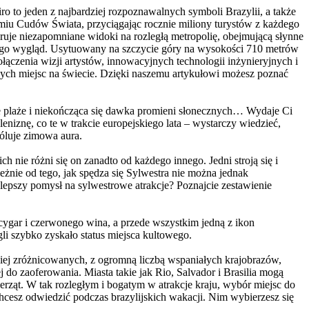
ro to jeden z najbardziej rozpoznawalnych symboli Brazylii, a także
dmiu Cudów Świata, przyciągając rocznie miliony turystów z każdego
feruje niezapomniane widoki na rozległą metropolię, obejmującą słynne
jego wygląd. Usytuowany na szczycie góry na wysokości 710 metrów
łączenia wizji artystów, innowacyjnych technologii inżynieryjnych i
lnych miejsc na świecie. Dzięki naszemu artykułowi możesz poznać
ste plaże i niekończąca się dawka promieni słonecznych… Wydaje Ci
niznę, co te w trakcie europejskiego lata – wystarczy wiedzieć,
róluje zimowa aura.
ich nie różni się on zanadto od każdego innego. Jedni stroją się i
eżnie od tego, jak spędza się Sylwestra nie można jednak
lepszy pomysł na sylwestrowe atrakcje? Poznajcie zestawienie
ygar i czerwonego wina, a przede wszystkim jedną z ikon
li szybko zyskało status miejsca kultowego.
dziej zróżnicowanych, z ogromną liczbą wspaniałych krajobrazów,
j do zaoferowania. Miasta takie jak Rio, Salvador i Brasilia mogą
ierząt. W tak rozległym i bogatym w atrakcje kraju, wybór miejsc do
hcesz odwiedzić podczas brazylijskich wakacji. Nim wybierzesz się