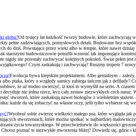
tki globu?
Od tysięcy lat ludzkość tworzy budowle, które zachwycają 
ekty pełne zadziwiających, pomysłowych detali. Budowane bez współ
 do dziś. Powstające przez wieki albo w tempie, które nawet dzisiaj 
 jak starożytni budowniczowie potrafili wznosić tak imponujące konstr
nne nigdy nie przestały zachwycać kolejnych pokoleń. Świat pełen jes
ak wyjątkowego? Czym zaskakują i zachwycają? Ruszmy tropem 7 nowych
oczą!
Ewolucja bywa kiepskim projektantem. Albo genialnym – zależy, j
a albo ptaka, który o względy samicy zabiega tańcem jak z defilady?
bliwe, że aż trudno uwierzyć, iż ktoś to wymyślił na serio. A czasem p
decyduje nie jedna rzecz, lecz cały zestaw niezwykłych cech naraz. 
sięć stworzeń, które zaskakują nawet biologów z wieloletnim stażem – 
ęcznika: każde da się zobaczyć na własne oczy, jeśli tylko wybierze si
czyć?
Wyobraź sobie zwierzę wielkości małego psa, które wygląda jak p
nujących stworzeniach, które można spotkać w najbardziej malownicz
rzami życia towarzyskiego. W przeciwieństwie do większości gryzoni
 Chcesz poznać te niezwykłe stworzenia bliżej? Dowiedz się, gdzie i 