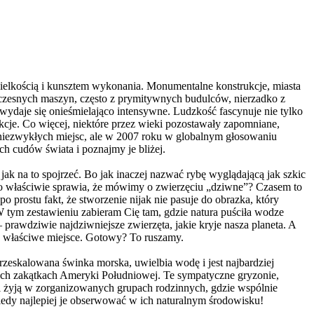
wielkością i kunsztem wykonania. Monumentalne konstrukcje, miasta
czesnych maszyn, często z prymitywnych budulców, nierzadko z
wydaje się onieśmielająco intensywne. Ludzkość fascynuje nie tylko
ukcje. Co więcej, niektóre przez wieki pozostawały zapomniane,
t niezwykłych miejsc, ale w 2007 roku w globalnym głosowaniu
 cudów świata i poznajmy je bliżej.
ak na to spojrzeć. Bo jak inaczej nazwać rybę wyglądającą jak szkic
 Co właściwie sprawia, że mówimy o zwierzęciu „dziwne”? Czasem to
o prostu fakt, że stworzenie nijak nie pasuje do obrazka, który
W tym zestawieniu zabieram Cię tam, gdzie natura puściła wodze
prawdziwie najdziwniejsze zwierzęta, jakie kryje nasza planeta. A
ę we właściwe miejsce. Gotowy? To ruszamy.
rzeskalowana świnka morska, uwielbia wodę i jest najbardziej
ych zakątkach Ameryki Południowej. Te sympatyczne gryzonie,
 żyją w zorganizowanych grupach rodzinnych, gdzie wspólnie
kiedy najlepiej je obserwować w ich naturalnym środowisku!