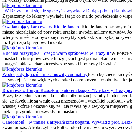
na wczasy, koniecznie przeczytaj artykuł o tym, co warto wiedzieć pr
"W Brazylii nikt się nie spieszy" - wywiad z Darią - pilotką Rainbow
Zapraszamy do lektury wywiadu i tego co ma do powiedzenia o wspan
Oszałamiający karnawał w Rio de Janeiro
Rio de Janeiro ze swym f
miasto niezależnie od pory roku urzeka i uwodzi miliony turystów. J
wtedy w mieście odbywa się niezwykły spektakl, z muzyką na żywo, s
raz być częścią tego wydarzenia.
Kuchnia brazylijska – czego warto spróbować w Brazylii?
W Polsce w
miastach, choć prawdziwie brazylijskich jest jak na lekarstwo. Jeśli
uwagę? Jakie są charakterystyczne smaki i potrawy Brazylii?
Wodospady Iguazú – niesamowity cud natury
Jeżeli będziecie kiedyś
na swojej liście największych atrakcji do zobaczenia w obu tych kraj
Rozmowa z Tonym Kososkim, autorem książki “Nie każdy Brazylij
Brazylię z jednej strony jako stolice piłki nożnej, samby i radosneg
się, że favele nie są wcale oazą przestępców i wszelkiej patologi
własnej skórze i okazało się, że "zła favela była zwykłym miejscem,
piękną przyrodą i niezwykłymi miastami.
Candomblé – w transie z afrykańskimi bogami. Wywiad z prof. Les
zwani orixás. Afrobrazylijski kult candomblé ma wielu wyznawców