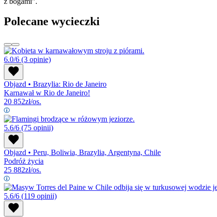
z bogami”.
Polecane wycieczki
6.0/6
(3 opinie)
Objazd
•
Brazylia: Rio de Janeiro
Karnawał w Rio de Janeiro!
20 852
zł/os.
5.6/6
(75 opinii)
Objazd
•
Peru, Boliwia, Brazylia, Argentyna, Chile
Podróż życia
25 882
zł/os.
5.6/6
(119 opinii)