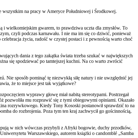
zede wszystkim na pracy w Ameryce Południowej i Środkowej.
ą i wielkomiejskim gwarem, to prawdziwa uczta dla zmysłów. To
szym, czyli podczas karnawału. I nie ma im się co dziwić, ponieważ
lebracja życia, radość w czystej postaci i z pewnością warto choć
erwujących dania z tego zakątka świata trzeba szukać w największych
można się spodziewać po tamtejszej kuchni. Na co warto zwrócić
ú. Nie sposób pominąć tę niezwykłą siłę natury i nie uwzględnić jej
awia, że to miejsce jest tak wyjątkowe?
ozpoczęciem wyprawy głowę miał nabitą stereotypami. Postrzegał
odróż pozwoliła mu rozprawić się z tymi obiegowymi opiniami. Okazało
y kina rozrywkowego. Kiedy Tony Kososki postanowił sprawdzić to na
bomba do rozbrojenia. Poza tym ten kraj zachwycił go gościnnością,
ępują w nich wówczas przybyli z Afryki bogowie, duchy przodków,
 Uniwersytetu Warszawskiego, autorem książki o candomblé „Samba