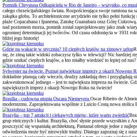
Pomnik Chrystusa Odkupiciela w Rio de Janeiro – wszystko, co musi
całego chrześcijańskiego świata. Rozpościerająca swoje ramiona na 
zakątka globu. To architektoniczne arcydzieło nie tylko pełni funkcj
plaże Copacabana i Ipanema, Zatokę Guanabara oraz Górę Cukrową. 
nad poziomem morza, pomnik został zaprojektowany jako znak wiary, n
ogromnej determinacji jej twórców. Od czasu odsłonięcia w 1931 rok
bliżej jego historię!
Gdzie na wakacje w styczniu? 10 ciepłych krajów na zimowy urlop
R
się, że zimą takie widoki zobaczysz tylko w telewizji? Nic bardziej
gdzie szukać ciepłych krajów, a kto miałby wiedzieć to lepiej od n
Sylwester na świecie. Poznaj największe imprezy z okazji Nowego R
dokładnie planują cały wieczór, drudzy zakładają dres i przyglądają 
zakwestionować jednego – jest to największa impreza na świecie. Gd
największych imprez z okazji Nowego Roku na świecie!
Brasilia - cudowna utopia Oscara Niemeyera
Oscar Ribeiro de Almei
modernizmu. Zaprojektowana wspólnie z Luicio Costą nowa stolica Br
Brazylia – top 7 atrakcji i ciekawych miejsc, które warto zwiedzić
Bra
grup etnicznych i kultur. Brazylia, choć słynie przede wszystkim z Am
poszczycić się wspaniałą architekturą, Pantanal oferuje jedne z naj
odwiedzenia może być niezwykle trudny. Dlatego zapoznaj się z nasz