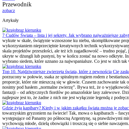
Przewodnik
zobacz
Artykuły
7 Cudów Świata – lista i jej sekrety. Jak wybrano najważniejsze zaby
wykute w skale, świątynie wznoszone ku niebu, skomplikowane proj
wykorzystaniem nieprzeciętnie kreatywnych technik wykorzystywanych
skala projektów przeszłości, ale też ich zagadkowość – trudno pojąć,
ukryte w dżungli lub pustyni, by w końcu zostać na nowo odkryte. I
wybrano siedem, które uznano za najwspanialsze. Co jest w nich t
Top 10. Najdziwniejsze zwierzęta świata, które z pewnością Cię zask
porzucony w połowie, ssaka ze spiralnym rogiem rodem z bestiariusz
proporcje, które nie mieszczą się w głowie. Czasem zachowanie tak oso
nosimy pod hasłem „normalne zwierzę”. Bywa też, że o wyjątkowości 
fantazji – od arktycznych fiordów po amazońskie lasy zalewowe. Dzie
najlepsze jest to, że żadne z nich nie jest wyłącznie legendą z podr
Gdzie żyją kapibary? Kiedy i w jakim zakątku świata można je zoba
towarzyskim gryzoniem na świecie! Tak, mowa o kapibarach – fascy
występujące od Panamy po północną Argentynę, są prawdziwymi mist
wychowują młode, dzielą obowiązki i troszczą się o siebie nawzajem.