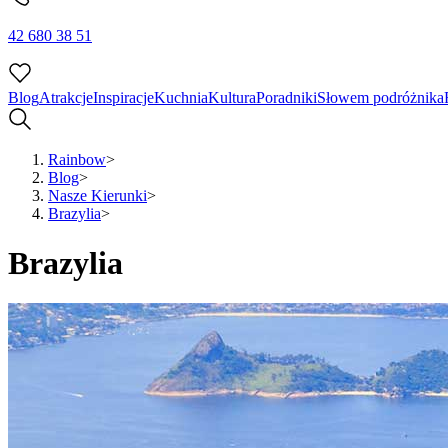
42 680 38 51
Blog
Atrakcje
Inspiracje
Kuchnia
Kultura
Poradniki
Słowem podróżnika
Rainbow
>
Blog
>
Nasze Kierunki
>
Brazylia
>
Brazylia