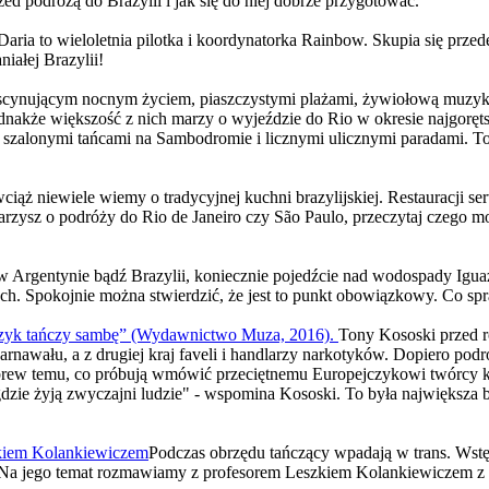
zed podróżą do Brazylii i jak się do niej dobrze przygotować.
Daria to wieloletnia pilotka i koordynatorka Rainbow. Skupia się pr
iałej Brazylii!
ascynującym nocnym życiem, piaszczystymi plażami, żywiołową muzyk
ednakże większość z nich marzy o wyjeździe do Rio w okresie najgoręt
zalonymi tańcami na Sambodromie i licznymi ulicznymi paradami. To ce
ciąż niewiele wiemy o tradycyjnej kuchni brazylijskiej. Restauracji s
 marzysz o podróży do Rio de Janeiro czy São Paulo, przeczytaj czego 
 w Argentynie bądź Brazylii, koniecznie pojedźcie nad wodospady Iguaz
ach. Spokojnie można stwierdzić, że jest to punkt obowiązkowy. Co spr
czyk tańczy sambę” (Wydawnictwo Muza, 2016).
Tony Kososki przed r
o karnawału, a z drugiej kraj faveli i handlarzy narkotyków. Dopiero p
i - wbrew temu, co próbują wmówić przeciętnemu Europejczykowi twórc
 gdzie żyją zwyczajni ludzie" - wspomina Kososki. To była największa 
zkiem Kolankiewiczem
Podczas obrzędu tańczący wpadają w trans. Wst
. Na jego temat rozmawiamy z profesorem Leszkiem Kolankiewiczem z