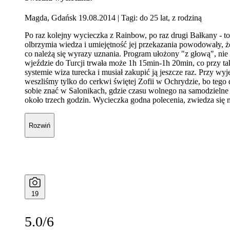
Magda, Gdańsk 19.08.2014
| Tagi: do 25 lat, z rodziną
Po raz kolejny wycieczka z Rainbow, po raz drugi Bałkany - to
olbrzymia wiedza i umiejętność jej przekazania powodowały, że
co należą się wyrazy uznania. Program ułożony "z głową", nie 
wjeździe do Turcji trwała może 1h 15min-1h 20min, co przy ta
systemie wiza turecka i musiał zakupić ją jeszcze raz. Przy wy
weszliśmy tylko do cerkwi świętej Zofii w Ochrydzie, bo tego 
sobie znać w Salonikach, gdzie czasu wolnego na samodzielne 
około trzech godzin. Wycieczka godna polecenia, zwiedza się
Rozwiń
19
5.0/6