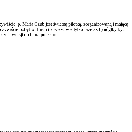
wiście, p. Maria Czub jest świetną pilotką, zorganizowaną i mającą
czywiście pobyt w Turcji ( a właściwie tylko przejazd )mógłby być
zej awersji do biura,polecam