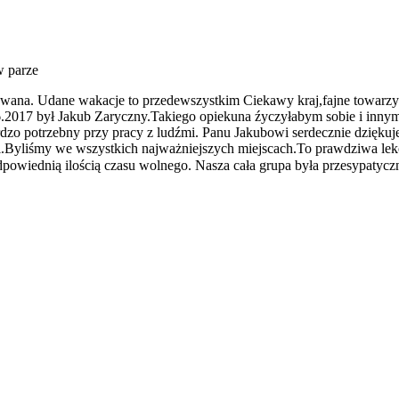
 w parze
wana. Udane wakacje to przedewszystkim Ciekawy kraj,fajne towarzyst
6.2017 był Jakub Zaryczny.Takiego opiekuna źyczyłabym sobie i innym
dzo potrzebny przy pracy z ludźmi. Panu Jakubowi serdecznie dziękujem
yliśmy we wszystkich najważniejszych miejscach.To prawdziwa lekcja 
dpowiednią ilością czasu wolnego. Nasza cała grupa była przesypatycz