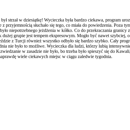
 był strzał w dziesiątkę! Wycieczka była bardzo ciekawa, program uro
 z przyjemnością słuchało się tego, co miała do powiedzenia. Poza ty
było niepotrzebnego jeżdżenia w kółko. Co do przekraczania granicy z
k dużej grupie jest tempem ekspresowym. Mogło być nawet szybciej, o
jeździe z Turcji również wszystko odbyło się bardzo szybko. Cały prog
dnia nie było to możliwe. Wycieczka dla ludzi, którzy lubią intensyw
zwiedzanie w zasadzie nie było, bo trzeba było spieszyć się do Kawal
 naprawdę wiele ciekawych miejsc w ciągu zaledwie tygodnia.