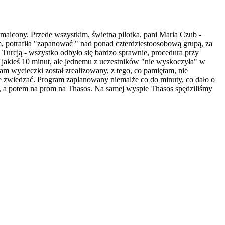
zmaicony. Przede wszystkim, świetna pilotka, pani Maria Czub -
m, potrafiła "zapanować " nad ponad czterdziestoosobową grupą, za
 Turcją - wszystko odbyło się bardzo sprawnie, procedura przy
 jakieś 10 minut, ale jednemu z uczestników "nie wyskoczyła" w
ram wycieczki został zrealizowany, z tego, co pamiętam, nie
nie zwiedzać. Program zaplanowany niemalże co do minuty, co dało o
i, a potem na prom na Thasos. Na samej wyspie Thasos spędziliśmy