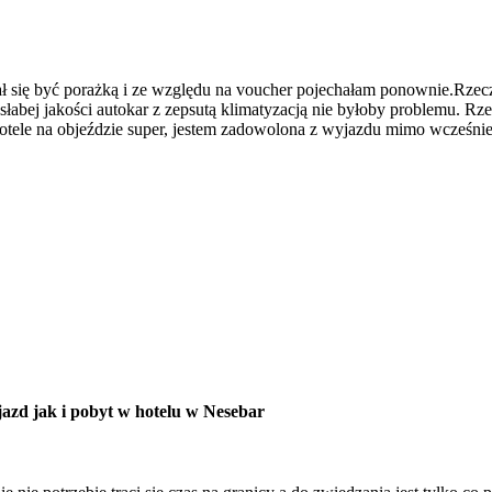
ł się być porażką i ze względu na voucher pojechałam ponownie.Rzeczy
łabej jakości autokar z zepsutą klimatyzacją nie byłoby problemu. Rze
le na objeździe super, jestem zadowolona z wyjazdu mimo wcześniejs
azd jak i pobyt w hotelu w Nesebar