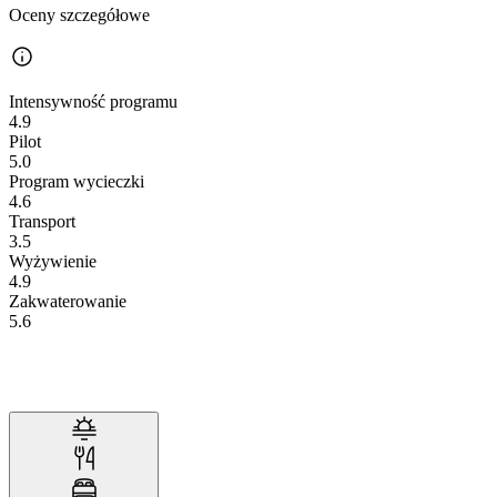
Oceny szczegółowe
Intensywność programu
4.9
Pilot
5.0
Program wycieczki
4.6
Transport
3.5
Wyżywienie
4.9
Zakwaterowanie
5.6