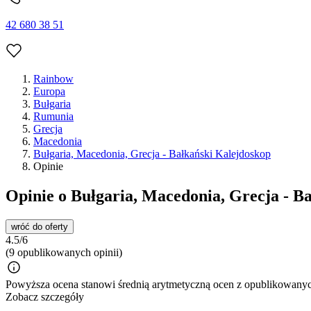
42 680 38 51
Rainbow
Europa
Bułgaria
Rumunia
Grecja
Macedonia
Bułgaria, Macedonia, Grecja - Bałkański Kalejdoskop
Opinie
Opinie o Bułgaria, Macedonia, Grecja - B
wróć do oferty
4.5/6
(9 opublikowanych opinii)
Powyższa ocena stanowi średnią arytmetyczną ocen z opublikowanych
Zobacz szczegóły