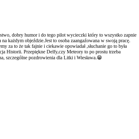
wo, dobry humor i do tego pilot wycieczki który to wszystko zapnie
 na każdym objeździe.Jest to osoba zaangaźowana w swoją pracę.
y za to że tak fajnie i ciekawie opowiadał ,słuchanie go to była
Historii. Przepiękne Delfy,czy Meteory to po prostu trzeba
na, szczególne pozdrowienia dla Litki i Wiesława.😁