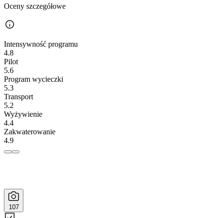
Oceny szczegółowe
Intensywność programu
4.8
Pilot
5.6
Program wycieczki
5.3
Transport
5.2
Wyżywienie
4.4
Zakwaterowanie
4.9
107