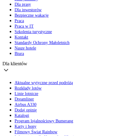
Dla prasy
Dla inwestorów
Bezpieczne wakacje
Praca
Praca w IT
Szkolenia turystyczne
Kontakt
Standardy Ochrony Małoletnich
Nasze hotele
Biura
Dla klientów
Aktualne wytyczne przed podróżą
Rozkłady lotów
Linie lotnicze
Dreamliner
Airbus A330
Dodaj opinię
Katalogi
Program lojalnościowy Bumerang
Karty i bony
Filmowy Świat Rainbow