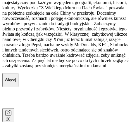
majestatyczny pod każdym względem: geografii, ekonomii, historii,
kultury. Wycieczka "Z Wielkiego Muru na Dach Świata" pozwala
na pobieżne zerknięcie na całe Chiny w przekroju. Docenimy
nowoczesność, rozmach i potęgę ekonomiczną, ale również kunszt
wyrobów i przywiązanie do tradycji buddyjskiej. Zobaczymy
piękno przyrody i zabytków. Niestety, oryginalność i egzotyka tego
świata się kończą (jak wszędzie). W klasycznej, zabytkowej uliczce
handlowej w Chengdu czy Xi'an już teraz klimat zabijają rażące
parasole z logo Pepsi, nachalne szyldy McDonalds, KFC, Starbucks
i innych tandetnych sieciówek, ostro odcinające się od znaków
chińskich. Trzeba bardzo uważnie kadrować zdjęcia, żeby uniknąć
ich oszpecenia. Za pięć lat nie będzie po co do tych uliczek zaglądać
- zabytki zostaną przesłonięte amerykańskimi reklamami.
Więcej
20