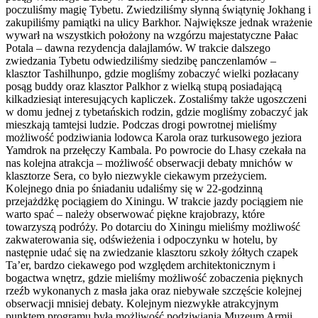
poczuliśmy magię Tybetu. Zwiedziliśmy słynną świątynię Jokhang i
zakupiliśmy pamiątki na ulicy Barkhor. Największe jednak wrażenie
wywarł na wszystkich położony na wzgórzu majestatyczne Pałac
Potala – dawna rezydencja dalajlamów. W trakcie dalszego
zwiedzania Tybetu odwiedziliśmy siedzibę panczenlamów –
klasztor Tashilhunpo, gdzie mogliśmy zobaczyć wielki pozłacany
posąg buddy oraz klasztor Palkhor z wielką stupą posiadającą
kilkadziesiąt interesujących kapliczek. Zostaliśmy także ugoszczeni
w domu jednej z tybetańskich rodzin, gdzie mogliśmy zobaczyć jak
mieszkają tamtejsi ludzie. Podczas drogi powrotnej mieliśmy
możliwość podziwiania lodowca Karola oraz turkusowego jeziora
Yamdrok na przełęczy Kambala. Po powrocie do Lhasy czekała na
nas kolejna atrakcja – możliwość obserwacji debaty mnichów w
klasztorze Sera, co było niezwykle ciekawym przeżyciem.
Kolejnego dnia po śniadaniu udaliśmy się w 22-godzinną
przejażdżkę pociągiem do Xiningu. W trakcie jazdy pociągiem nie
warto spać – należy obserwować piękne krajobrazy, które
towarzyszą podróży. Po dotarciu do Xiningu mieliśmy możliwość
zakwaterowania się, odświeżenia i odpoczynku w hotelu, by
następnie udać się na zwiedzanie klasztoru szkoły żółtych czapek
Ta’er, bardzo ciekawego pod względem architektonicznym i
bogactwa wnętrz, gdzie mieliśmy możliwość zobaczenia pięknych
rzeźb wykonanych z masła jaka oraz niebywałe szczęście kolejnej
obserwacji mnisiej debaty. Kolejnym niezwykłe atrakcyjnym
punktem programu była możliwość podziwiania Muzeum Armii