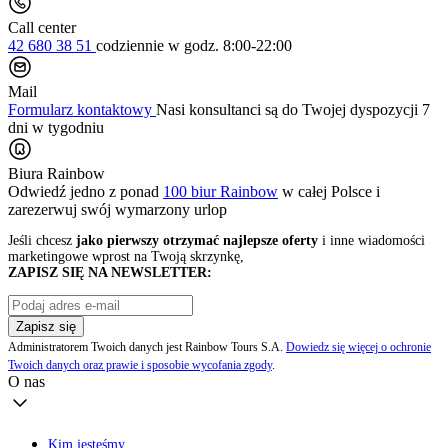
Call center
42 680 38 51
codziennie
w godz. 8:00-22:00
Mail
Formularz kontaktowy
Nasi konsultanci są do Twojej dyspozycji 7
dni w tygodniu
Biura Rainbow
Odwiedź jedno z ponad
100 biur Rainbow
w całej Polsce i
zarezerwuj swój
wymarzony urlop
Jeśli chcesz
jako pierwszy otrzymać najlepsze oferty
i inne wiadomości
marketingowe wprost na Twoją skrzynkę,
ZAPISZ SIĘ NA NEWSLETTER:
Zapisz się
Administratorem Twoich danych jest Rainbow Tours S.A.
Dowiedz się więcej o ochronie
Twoich danych oraz prawie i sposobie wycofania zgody
.
O nas
Kim jesteśmy