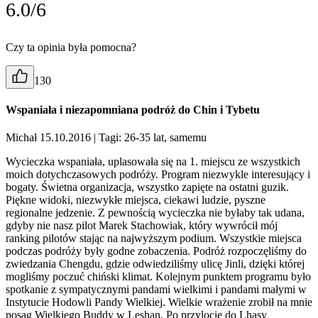
6.0/6
Czy ta opinia była pomocna?
130
Wspaniała i niezapomniana podróż do Chin i Tybetu
Michał 15.10.2016
| Tagi: 26-35 lat, samemu
Wycieczka wspaniała, uplasowała się na 1. miejscu ze wszystkich
moich dotychczasowych podróży. Program niezwykle interesujący i
bogaty. Świetna organizacja, wszystko zapięte na ostatni guzik.
Piękne widoki, niezwykłe miejsca, ciekawi ludzie, pyszne
regionalne jedzenie. Z pewnością wycieczka nie byłaby tak udana,
gdyby nie nasz pilot Marek Stachowiak, który wywrócił mój
ranking pilotów stając na najwyższym podium. Wszystkie miejsca
podczas podróży były godne zobaczenia. Podróż rozpoczęliśmy do
zwiedzania Chengdu, gdzie odwiedziliśmy ulicę Jinli, dzięki której
mogliśmy poczuć chiński klimat. Kolejnym punktem programu było
spotkanie z sympatycznymi pandami wielkimi i pandami małymi w
Instytucie Hodowli Pandy Wielkiej. Wielkie wrażenie zrobił na mnie
posąg Wielkiego Buddy w Leshan. Po przylocie do Lhasy