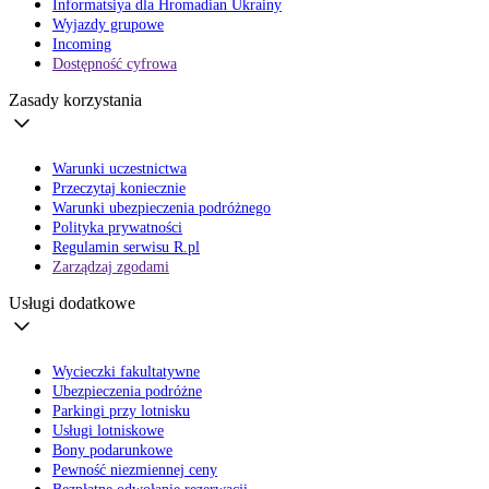
Informatsiya dla Hromadian Ukrainy
Wyjazdy grupowe
Incoming
Dostępność cyfrowa
Zasady korzystania
Warunki uczestnictwa
Przeczytaj koniecznie
Warunki ubezpieczenia podróżnego
Polityka prywatności
Regulamin serwisu R.pl
Zarządzaj zgodami
Usługi dodatkowe
Wycieczki fakultatywne
Ubezpieczenia podróżne
Parkingi przy lotnisku
Usługi lotniskowe
Bony podarunkowe
Pewność niezmiennej ceny