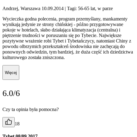
Andrzej, Warszawa 10.09.2014
| Tagi: 56-65 lat, w parze
Wycieczka godna polecenia, program przemyślany, mankamenty
wynikają jedynie ze strony chińskiej - późno przygotowywane
pokoje w hotelach, słabo działająca klimatyzacja (centralna) i
piętrzenie trudności w poruszaniu się po Tybecie. Największe
pozytywne wrażenie robi Tybet i Tybetańczycy, natomiast Chiny z
powodu olbrzymich przekształceń środowiska nie zachęcają do
ponownych odwiedzin, tym bardziej, że duża część ich dziedzictwa
kulturowego została zniszczona.
Więcej
6.0/6
Czy ta opinia była pomocna?
18
Tybet 08/09 2017