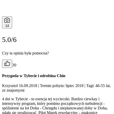
14
5.0/6
Czy ta opinia była pomocna?
30
Przygoda w Tybecie i odrobina Chin
Krzysztof 16.09.2018
| Termin pobytu: lipiec 2018
| Tagi: 46-55 lat,
ze znajomymi
4 dni w Tybecie - to esencja tej wycieczki. Bardzo ciewkay i
intensywny program, który pomimo początkowych turbulencji -
spóźnienie na lot Doha - Chengdu i nieplanowanej doby w Doha,
udało się zrealizować. Pilot Marek rewelacyjny - znakonice