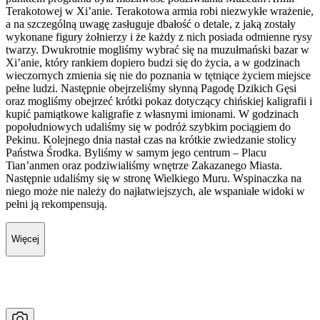
Terakotowej w Xi’anie. Terakotowa armia robi niezwykłe wrażenie,
a na szczególną uwagę zasługuje dbałość o detale, z jaką zostały
wykonane figury żołnierzy i że każdy z nich posiada odmienne rysy
twarzy. Dwukrotnie mogliśmy wybrać się na muzułmański bazar w
Xi’anie, który rankiem dopiero budzi się do życia, a w godzinach
wieczornych zmienia się nie do poznania w tętniące życiem miejsce
pełne ludzi. Następnie obejrzeliśmy słynną Pagodę Dzikich Gęsi
oraz mogliśmy obejrzeć krótki pokaz dotyczący chińskiej kaligrafii i
kupić pamiątkowe kaligrafie z własnymi imionami. W godzinach
popołudniowych udaliśmy się w podróż szybkim pociągiem do
Pekinu. Kolejnego dnia nastał czas na krótkie zwiedzanie stolicy
Państwa Środka. Byliśmy w samym jego centrum – Placu
Tian’anmen oraz podziwialiśmy wnętrze Zakazanego Miasta.
Następnie udaliśmy się w stronę Wielkiego Muru. Wspinaczka na
niego może nie należy do najłatwiejszych, ale wspaniałe widoki w
pełni ją rekompensują.
Więcej