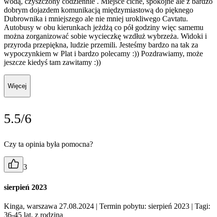
wodą, czyszczony codziennie . Miejsce ciche, spokojne ale z bardzo
dobrym dojazdem komunikacją międzymiastową do pięknego
Dubrownika i mniejszego ale nie mniej urokliwego Cavtatu.
Autobusy w obu kierunkach jeżdżą co pół godziny więc samemu
można zorganizować sobie wycieczkę wzdłuż wybrzeża. Widoki i
przyroda przepiękna, ludzie przemili. Jesteśmy bardzo na tak za
wypoczynkiem w Plat i bardzo polecamy :)) Pozdrawiamy, może
jeszcze kiedyś tam zawitamy :))
Więcej
5.5/6
Czy ta opinia była pomocna?
3
sierpień 2023
Kinga, warszawa 27.08.2024
| Termin pobytu: sierpień 2023
| Tagi:
36-45 lat, z rodziną