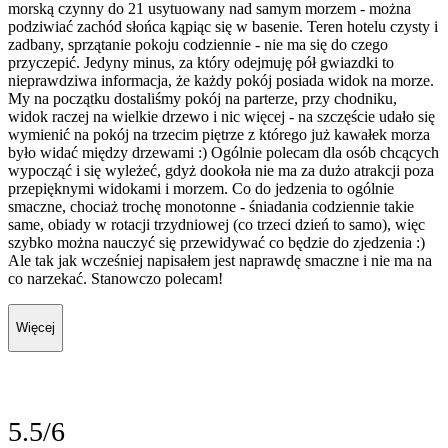
morską czynny do 21 usytuowany nad samym morzem - można
podziwiać zachód słońca kąpiąc się w basenie. Teren hotelu czysty i
zadbany, sprzątanie pokoju codziennie - nie ma się do czego
przyczepić. Jedyny minus, za który odejmuję pół gwiazdki to
nieprawdziwa informacja, że każdy pokój posiada widok na morze.
My na początku dostaliśmy pokój na parterze, przy chodniku,
widok raczej na wielkie drzewo i nic więcej - na szczęście udało się
wymienić na pokój na trzecim piętrze z którego już kawałek morza
było widać między drzewami :) Ogólnie polecam dla osób chcących
wypocząć i się wyleżeć, gdyż dookoła nie ma za dużo atrakcji poza
przepięknymi widokami i morzem. Co do jedzenia to ogólnie
smaczne, chociaż trochę monotonne - śniadania codziennie takie
same, obiady w rotacji trzydniowej (co trzeci dzień to samo), więc
szybko można nauczyć się przewidywać co będzie do zjedzenia :)
Ale tak jak wcześniej napisałem jest naprawdę smaczne i nie ma na
co narzekać. Stanowczo polecam!
Więcej
5.5/6