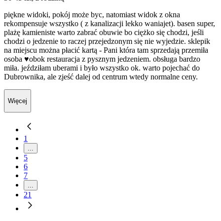
piękne widoki, pokój może byc, natomiast widok z okna
rekompensuje wszystko ( z kanalizacji lekko waniajet). basen super,
plażę kamieniste warto zabrać obuwie bo ciężko się chodzi, jeśli
chodzi o jedzenie to raczej przejedzonym się nie wyjedzie. sklepik
na miejscu można płacić kartą - Pani która tam sprzedają przemiła
osoba ♥️obok restauracja z pysznym jedzeniem. obsługa bardzo
miła. jeździłam uberami i było wszystko ok. warto pojechać do
Dubrownika, ale zjeść dalej od centrum wtedy normalne ceny.
Więcej
1
...
5
6
7
...
21