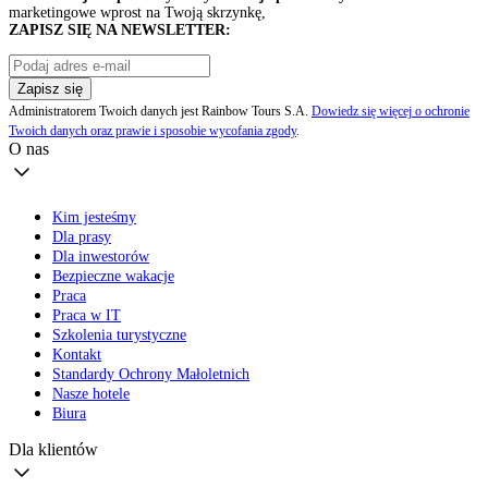
marketingowe wprost na Twoją skrzynkę,
ZAPISZ SIĘ NA NEWSLETTER:
Zapisz się
Administratorem Twoich danych jest Rainbow Tours S.A.
Dowiedz się więcej o ochronie
Twoich danych oraz prawie i sposobie wycofania zgody
.
O nas
Kim jesteśmy
Dla prasy
Dla inwestorów
Bezpieczne wakacje
Praca
Praca w IT
Szkolenia turystyczne
Kontakt
Standardy Ochrony Małoletnich
Nasze hotele
Biura
Dla klientów