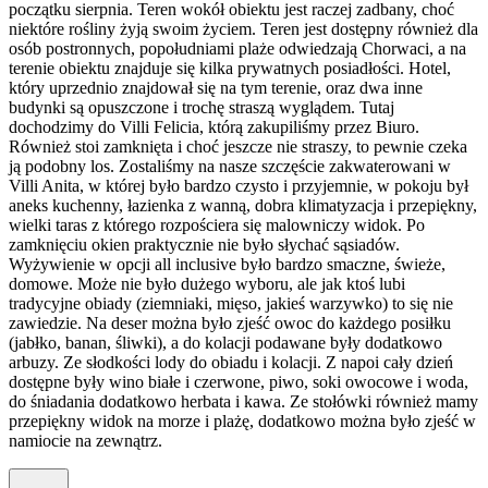
początku sierpnia. Teren wokół obiektu jest raczej zadbany, choć
niektóre rośliny żyją swoim życiem. Teren jest dostępny również dla
osób postronnych, popołudniami plaże odwiedzają Chorwaci, a na
terenie obiektu znajduje się kilka prywatnych posiadłości. Hotel,
który uprzednio znajdował się na tym terenie, oraz dwa inne
budynki są opuszczone i trochę straszą wyglądem. Tutaj
dochodzimy do Villi Felicia, którą zakupiliśmy przez Biuro.
Również stoi zamknięta i choć jeszcze nie straszy, to pewnie czeka
ją podobny los. Zostaliśmy na nasze szczęście zakwaterowani w
Villi Anita, w której było bardzo czysto i przyjemnie, w pokoju był
aneks kuchenny, łazienka z wanną, dobra klimatyzacja i przepiękny,
wielki taras z którego rozpościera się malowniczy widok. Po
zamknięciu okien praktycznie nie było słychać sąsiadów.
Wyżywienie w opcji all inclusive było bardzo smaczne, świeże,
domowe. Może nie było dużego wyboru, ale jak ktoś lubi
tradycyjne obiady (ziemniaki, mięso, jakieś warzywko) to się nie
zawiedzie. Na deser można było zjeść owoc do każdego posiłku
(jabłko, banan, śliwki), a do kolacji podawane były dodatkowo
arbuzy. Ze słodkości lody do obiadu i kolacji. Z napoi cały dzień
dostępne były wino białe i czerwone, piwo, soki owocowe i woda,
do śniadania dodatkowo herbata i kawa. Ze stołówki również mamy
przepiękny widok na morze i plażę, dodatkowo można było zjeść w
namiocie na zewnątrz.