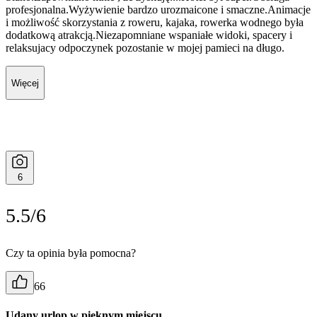
profesjonalna.Wyżywienie bardzo urozmaicone i smaczne.Animacje
i możliwość skorzystania z roweru, kajaka, rowerka wodnego była
dodatkową atrakcją.Niezapomniane wspaniałe widoki, spacery i
relaksujacy odpoczynek pozostanie w mojej pamieci na długo.
Więcej
6
5.5/6
Czy ta opinia była pomocna?
66
Udany urlop w pięknym miejscu