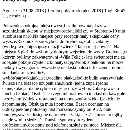
Agnieszka 31.08.2018
| Termin pobytu: sierpień 2018
| Tagi: 36-45
lat, z rodziną
Położenie-spokojna miejscowość,bez tłumów na plaży w
sezonie,brak sklepu w miejscowości-najbliższy w Srebreno-10 min
autobusem nr10.Na miejscu przy recepcji-mały sklepik,ale ceny
wyższe.Raz można się wybrać do Srebreno,zrobić zakupy
(wodę,piwo,chipsy)przy okazji zwiedzić fajną miejscowość. Na
miejscu 5 plaż do wyboru,z dobrym wejściem do wody. Budynek,w
którym byliśmy zakwaterowni -Willa Felicja- lata świetności ma za
sobą,ale pokoje czyste i z klimatyzacją.Widok z balkonu na morze-
piekny i wynagradza wszystkie niedoskonałości. Jedzenie - dobre,
śniadania -niezbyt duży
wybór(parówki,jajka,ser,wędlina,płatki,słodkie bułki,warzywa)ale
świeże i na bieżąco uzupełniane,lunch- jedna zupa i jedno
danie,kolacja- danie rybne i mięsne-duży wybór.Dobre piwo do
lunchu i kolacji.Osobiście czego mi brakowało to ciast do kawy,ale
przeżyłam.Widok z restauracji na morze-znów widoki,jakich nie
zapomina się. Obsługa miła i pomocna. Basen oceniam na
6,duży,pieknie położony nad morzem,czynny od 9-22, brak
tłumów,zawsze dostępne darmowe leżaki,nasz 7-letni syn mógłby
ciagle w nim siedzieć. Transfer sprawny, rezydent
profesjonalny,dostępny pod telefonem,służy pomocą. Miejsce dla