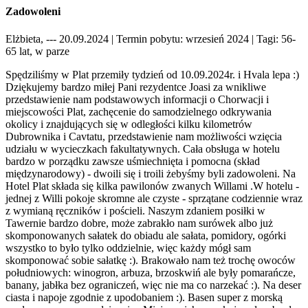
Zadowoleni
Elżbieta, --- 20.09.2024
| Termin pobytu: wrzesień 2024
| Tagi: 56-
65 lat, w parze
Spędziliśmy w Plat przemiły tydzień od 10.09.2024r. i Hvala lepa :)
Dziękujemy bardzo miłej Pani rezydentce Joasi za wnikliwe
przedstawienie nam podstawowych informacji o Chorwacji i
miejscowości Plat, zachęcenie do samodzielnego odkrywania
okolicy i znajdujących się w odległości kilku kilometrów
Dubrownika i Cavtatu, przedstawienie nam możliwości wzięcia
udziału w wycieczkach fakultatywnych. Cała obsługa w hotelu
bardzo w porządku zawsze uśmiechnięta i pomocna (skład
międzynarodowy) - dwoili się i troili żebyśmy byli zadowoleni. Na
Hotel Plat składa się kilka pawilonów zwanych Willami .W hotelu -
jednej z Willi pokoje skromne ale czyste - sprzątane codziennie wraz
z wymianą ręczników i pościeli. Naszym zdaniem posiłki w
Tawernie bardzo dobre, może zabrakło nam surówek albo już
skomponowanych sałatek do obiadu ale sałata, pomidory, ogórki
wszystko to było tylko oddzielnie, więc każdy mógł sam
skomponować sobie sałatkę :). Brakowało nam też trochę owoców
południowych: winogron, arbuza, brzoskwiń ale były pomarańcze,
banany, jabłka bez ograniczeń, więc nie ma co narzekać :). Na deser
ciasta i napoje zgodnie z upodobaniem :). Basen super z morską