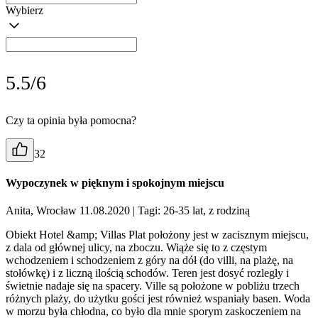
Wybierz
5.5/6
Czy ta opinia była pomocna?
32
Wypoczynek w pięknym i spokojnym miejscu
Anita, Wrocław 11.08.2020
| Tagi: 26-35 lat, z rodziną
Obiekt Hotel &amp; Villas Plat położony jest w zacisznym miejscu,
z dala od głównej ulicy, na zboczu. Wiąże się to z częstym
wchodzeniem i schodzeniem z góry na dół (do villi, na plażę, na
stołówkę) i z liczną ilością schodów. Teren jest dosyć rozległy i
świetnie nadaje się na spacery. Ville są położone w pobliżu trzech
różnych plaży, do użytku gości jest również wspaniały basen. Woda
w morzu była chłodna, co było dla mnie sporym zaskoczeniem na