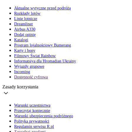
Aktualne wytyczne przed podróżą
Rozkłady lotów
Linie lotnicze
Dreamliner
Airbus A330
Dodaj opinię
Katalogi
Program lojalnościowy Bumerang
Karty i bony
Filmowy Świat Rainbow
Informatsiya dla Hromadian Ukrainy
Wyjazdy grupowe
Incoming
Dostępność cyfrowa
Zasady korzystania
Warunki uczestnictwa
Przeczytaj koniecznie
Warunki ubezpieczenia podróżnego
Polityka prywatności
Regulamin serwisu R.pl
Zarządzaj zgodami