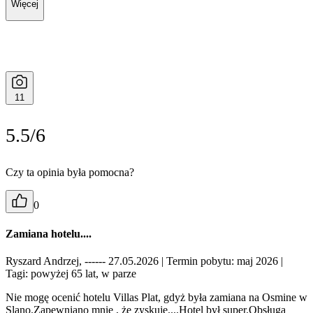
Więcej
11
5.5/6
Czy ta opinia była pomocna?
0
Zamiana hotelu....
Ryszard Andrzej, ------ 27.05.2026
| Termin pobytu: maj 2026
|
Tagi: powyżej 65 lat, w parze
Nie mogę ocenić hotelu Villas Plat, gdyż była zamiana na Osmine w
Slano.Zapewniano mnie , że zyskuję....Hotel był super.Obsługa