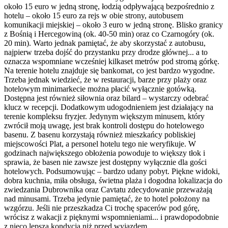
około 15 euro w jedną stronę, łodzią odpływającą bezpośrednio z
hotelu – około 15 euro za rejs w obie strony, autobusem
komunikacji miejskiej – około 3 euro w jedną stronę. Blisko granicy
z Bośnią i Hercegowiną (ok. 40-50 min) oraz co Czarnogóry (ok.
20 min). Warto jednak pamiętać, że aby skorzystać z autobusu,
najpierw trzeba dojść do przystanku przy drodze głównej... a to
oznacza wspomniane wcześniej kilkaset metrów pod stromą górkę.
Na terenie hotelu znajduje się bankomat, co jest bardzo wygodne.
Trzeba jednak wiedzieć, że w restauracji, barze przy plaży oraz
hotelowym minimarkecie można płacić wyłącznie gotówką.
Dostępna jest również siłownia oraz bilard – wystarczy odebrać
klucz w recepcji. Dodatkowym udogodnieniem jest działający na
terenie kompleksu fryzjer. Jedynym większym minusem, który
zwrócił moją uwagę, jest brak kontroli dostępu do hotelowego
basenu. Z basenu korzystają również mieszkańcy pobliskiej
miejscowości Plat, a personel hotelu tego nie weryfikuje. W
godzinach największego obłożenia powoduje to większy tłok i
sprawia, że basen nie zawsze jest dostępny wyłącznie dla gości
hotelowych. Podsumowując – bardzo udany pobyt. Piękne widoki,
dobra kuchnia, miła obsługa, świetna plaża i dogodna lokalizacja do
zwiedzania Dubrownika oraz Cavtatu zdecydowanie przeważają
nad minusami. Trzeba jedynie pamiętać, że to hotel położony na
wzgórzu. Jeśli nie przeszkadza Ci trochę spacerów pod górę,
wrócisz z wakacji z pięknymi wspomnieniami... i prawdopodobnie
z nieco lepszą kondycją niż przed wyjazdem.