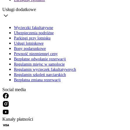
Usługi dodatkowe
Wycieczki fakultatywne
Ubezpieczenia podróżne
Parkingi przy lotnisku
Usługi lotniskowe
Bony podarunkowe
Pewność niezmiennej ceny
Bezpłatne odwołanie rezerwacji
Regulamin miejsc w samolocie
Regulamin wycieczek fakultatywnych
Regulamin szkoleń narciarskich
Bezpłatna zmiana rezerwacji
Social media
Kanały płatności