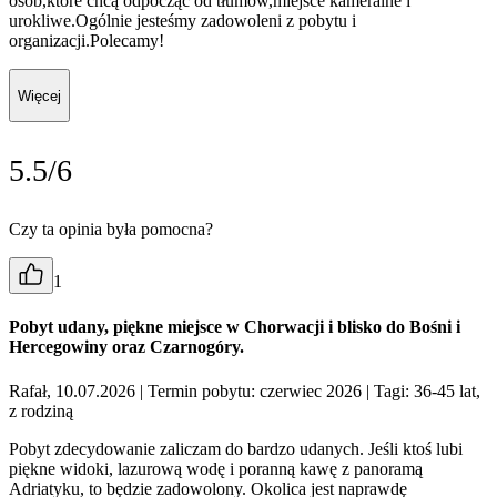
osób,które chcą odpocząć od tłumów,miejsce kameralne i
urokliwe.Ogólnie jesteśmy zadowoleni z pobytu i
organizacji.Polecamy!
Więcej
5.5/6
Czy ta opinia była pomocna?
1
Pobyt udany, piękne miejsce w Chorwacji i blisko do Bośni i
Hercegowiny oraz Czarnogóry.
Rafał, 10.07.2026
| Termin pobytu: czerwiec 2026
| Tagi: 36-45 lat,
z rodziną
Pobyt zdecydowanie zaliczam do bardzo udanych. Jeśli ktoś lubi
piękne widoki, lazurową wodę i poranną kawę z panoramą
Adriatyku, to będzie zadowolony. Okolica jest naprawdę