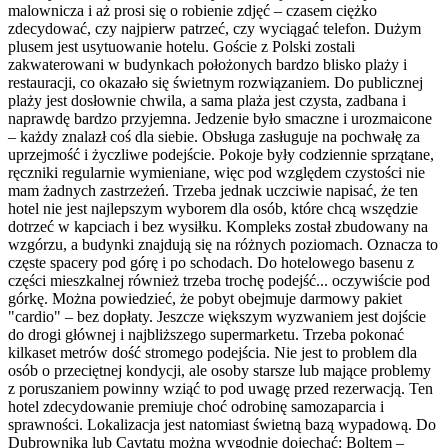
malownicza i aż prosi się o robienie zdjęć – czasem ciężko
zdecydować, czy najpierw patrzeć, czy wyciągać telefon. Dużym
plusem jest usytuowanie hotelu. Goście z Polski zostali
zakwaterowani w budynkach położonych bardzo blisko plaży i
restauracji, co okazało się świetnym rozwiązaniem. Do publicznej
plaży jest dosłownie chwila, a sama plaża jest czysta, zadbana i
naprawdę bardzo przyjemna. Jedzenie było smaczne i urozmaicone
– każdy znalazł coś dla siebie. Obsługa zasługuje na pochwałę za
uprzejmość i życzliwe podejście. Pokoje były codziennie sprzątane,
ręczniki regularnie wymieniane, więc pod względem czystości nie
mam żadnych zastrzeżeń. Trzeba jednak uczciwie napisać, że ten
hotel nie jest najlepszym wyborem dla osób, które chcą wszędzie
dotrzeć w kapciach i bez wysiłku. Kompleks został zbudowany na
wzgórzu, a budynki znajdują się na różnych poziomach. Oznacza to
częste spacery pod górę i po schodach. Do hotelowego basenu z
części mieszkalnej również trzeba trochę podejść... oczywiście pod
górkę. Można powiedzieć, że pobyt obejmuje darmowy pakiet
"cardio" – bez dopłaty. Jeszcze większym wyzwaniem jest dojście
do drogi głównej i najbliższego supermarketu. Trzeba pokonać
kilkaset metrów dość stromego podejścia. Nie jest to problem dla
osób o przeciętnej kondycji, ale osoby starsze lub mające problemy
z poruszaniem powinny wziąć to pod uwagę przed rezerwacją. Ten
hotel zdecydowanie premiuje choć odrobinę samozaparcia i
sprawności. Lokalizacja jest natomiast świetną bazą wypadową. Do
Dubrownika lub Cavtatu można wygodnie dojechać: Boltem –