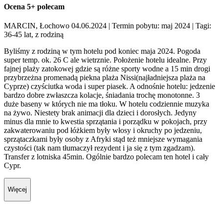
Ocena 5+ polecam
MARCIN, Łochowo 04.06.2024
| Termin pobytu: maj 2024
| Tagi:
36-45 lat, z rodziną
Byliśmy z rodziną w tym hotelu pod koniec maja 2024. Pogoda
super temp. ok. 26 C ale wietrznie. Położenie hotelu idealne. Przy
fajnej plaży zatokowej gdzie są różne sporty wodne a 15 min drogi
przybrzeżna promenadą piekna plaża Nissi(najładniejsza plaża na
Cyprze) czyściutka woda i super piasek. A odnośnie hotelu: jedzenie
bardzo dobre zwłaszcza kolacje, śniadania trochę monotonne. 3
duże baseny w których nie ma tłoku. W hotelu codziennie muzyka
na żywo. Niestety brak animacji dla dzieci i dorosłych. Jedyny
minus dla mnie to kwestia sprzątania i porządku w pokojach, przy
zakwaterowaniu pod łóżkiem były włosy i okruchy po jedzeniu,
sprzątaczkami były osoby z Afryki stąd też mniejsze wymagania
czystości (tak nam tłumaczył rezydent i ja się z tym zgadzam).
Transfer z lotniska 45min. Ogólnie bardzo polecam ten hotel i cały
Cypr.
Więcej