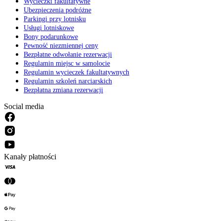
Wycieczki fakultatywne
Ubezpieczenia podróżne
Parkingi przy lotnisku
Usługi lotniskowe
Bony podarunkowe
Pewność niezmiennej ceny
Bezpłatne odwołanie rezerwacji
Regulamin miejsc w samolocie
Regulamin wycieczek fakultatywnych
Regulamin szkoleń narciarskich
Bezpłatna zmiana rezerwacji
Social media
Kanały płatności