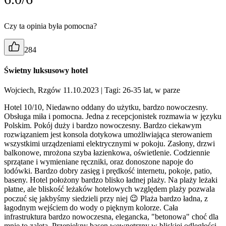
Czy ta opinia była pomocna?
284
Świetny luksusowy hotel
Wojciech, Rzgów 11.10.2023
| Tagi: 26-35 lat, w parze
Hotel 10/10, Niedawno oddany do użytku, bardzo nowoczesny.
Obsługa miła i pomocna. Jedna z recepcjonistek rozmawia w języku
Polskim. Pokój duży i bardzo nowoczesny. Bardzo ciekawym
rozwiązaniem jest konsola dotykowa umożliwiająca sterowaniem
wszystkimi urządzeniami elektrycznymi w pokoju. Zasłony, drzwi
balkonowe, mrożona szyba łazienkowa, oświetlenie. Codziennie
sprzątane i wymieniane ręczniki, oraz donoszone napoje do
lodówki. Bardzo dobry zasięg i prędkość internetu, pokoje, patio,
baseny. Hotel położony bardzo blisko ładnej plaży. Na plaży leżaki
płatne, ale bliskość leżaków hotelowych względem plaży pozwala
poczuć się jakbyśmy siedzieli przy niej 😉 Plaża bardzo ładna, z
łagodnym wejściem do wody o pięknym kolorze. Cała
infrastruktura bardzo nowoczesna, elegancka, "betonowa" choć dla
mnie to zaleta. Przepiękny basen wewnętrzny w bliskiej odległości