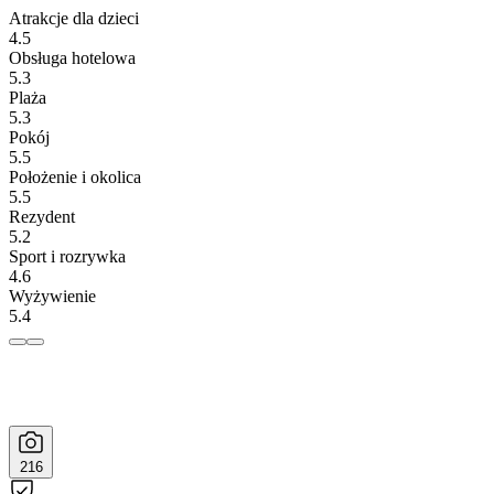
Atrakcje dla dzieci
4.5
Obsługa hotelowa
5.3
Plaża
5.3
Pokój
5.5
Położenie i okolica
5.5
Rezydent
5.2
Sport i rozrywka
4.6
Wyżywienie
5.4
216