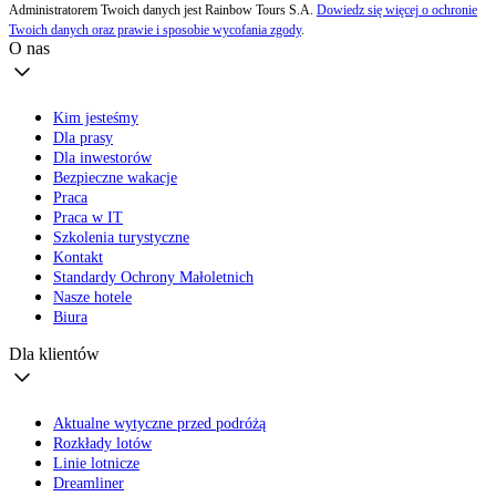
Administratorem Twoich danych jest Rainbow Tours S.A.
Dowiedz się więcej o ochronie
Twoich danych oraz prawie i sposobie wycofania zgody
.
O nas
Kim jesteśmy
Dla prasy
Dla inwestorów
Bezpieczne wakacje
Praca
Praca w IT
Szkolenia turystyczne
Kontakt
Standardy Ochrony Małoletnich
Nasze hotele
Biura
Dla klientów
Aktualne wytyczne przed podróżą
Rozkłady lotów
Linie lotnicze
Dreamliner