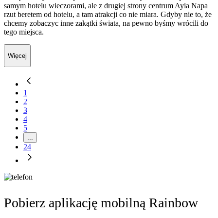
samym hotelu wieczorami, ale z drugiej strony centrum Ayia Napa
rzut beretem od hotelu, a tam atrakcji co nie miara. Gdyby nie to, że
chcemy zobaczyc inne zakątki świata, na pewno byśmy wrócili do
tego miejsca.
Więcej
1
2
3
4
5
...
24
Pobierz aplikację mobilną Rainbow