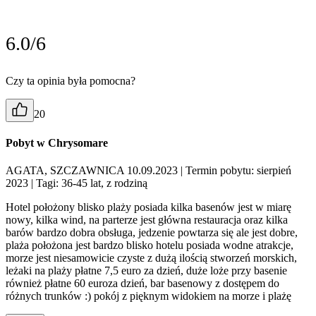
6.0/6
Czy ta opinia była pomocna?
20
Pobyt w Chrysomare
AGATA, SZCZAWNICA 10.09.2023
| Termin pobytu: sierpień
2023
| Tagi: 36-45 lat, z rodziną
Hotel położony blisko plaży posiada kilka basenów jest w miarę
nowy, kilka wind, na parterze jest główna restauracja oraz kilka
barów bardzo dobra obsługa, jedzenie powtarza się ale jest dobre,
plaża położona jest bardzo blisko hotelu posiada wodne atrakcje,
morze jest niesamowicie czyste z dużą ilością stworzeń morskich,
leżaki na plaży płatne 7,5 euro za dzień, duże loże przy basenie
również płatne 60 euroza dzień, bar basenowy z dostępem do
różnych trunków :) pokój z pięknym widokiem na morze i plażę