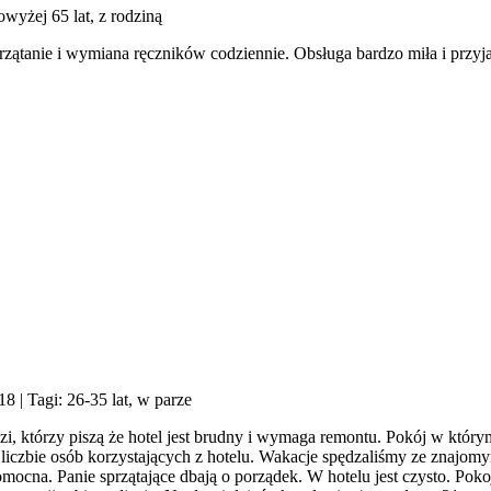
owyżej 65 lat, z rodziną
zątanie i wymiana ręczników codziennie. Obsługa bardzo miła i przyjaz
018
| Tagi: 26-35 lat, w parze
dzi, którzy piszą że hotel jest brudny i wymaga remontu. Pokój w któ
j liczbie osób korzystających z hotelu. Wakacje spędzaliśmy ze znajom
omocna. Panie sprzątające dbają o porządek. W hotelu jest czysto. Pokoj