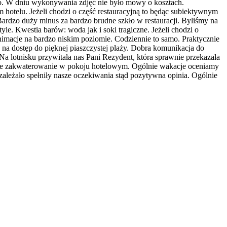
 euro. W dniu wykonywania zdjęć nie było mowy o kosztach.
em hotelu. Jeżeli chodzi o część restauracyjną to będąc subiektywnym
ć. Bardzo duży minus za bardzo brudne szkło w restauracji. Byliśmy na
tyle. Kwestia barów: woda jak i soki tragiczne. Jeżeli chodzi o
animacje na bardzo niskim poziomie. Codziennie to samo. Praktycznie
a dostęp do pięknej piaszczystej plaży. Dobra komunikacja do
Na lotnisku przywitała nas Pani Rezydent, która sprawnie przekazała
ybkie zakwaterowanie w pokoju hotelowym. Ogólnie wakacje oceniamy
ależało spełniły nasze oczekiwania stąd pozytywna opinia. Ogólnie