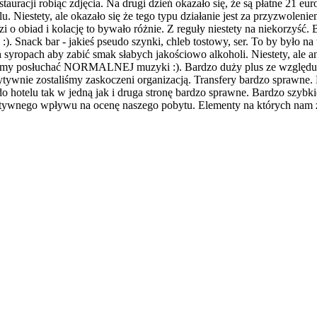
estauracji robiąc zdjęcia. Na drugi dzień okazało się, że są płatne 21
u. Niestety, ale okazało się że tego typu działanie jest za przyzwoleni
hodzi o obiad i kolację to bywało różnie. Z reguły niestety na niekorzyś
:). Snack bar - jakieś pseudo szynki, chleb tostowy, ser. To by było na 
 syropach aby zabić smak słabych jakościowo alkoholi. Niestety, ale 
gliśmy posłuchać NORMALNEJ muzyki :). Bardzo duży plus ze względu n
tywnie zostaliśmy zaskoczeni organizacją. Transfery bardzo sprawne. 
 do hotelu tak w jedną jak i druga stronę bardzo sprawne. Bardzo sz
gatywnego wpływu na ocenę naszego pobytu. Elementy na których nam z