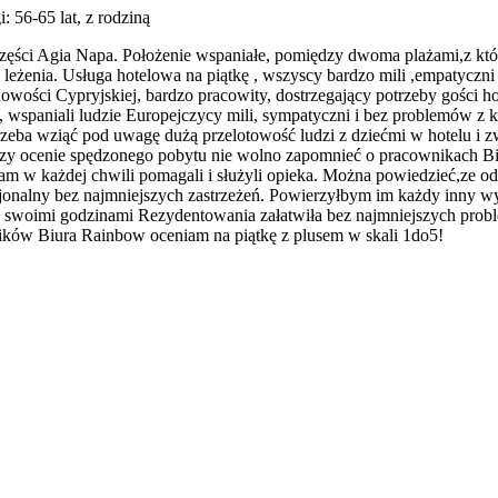
i: 56-65 lat, z rodziną
zęści Agia Napa. Położenie wspaniałe, pomiędzy dwoma plażami,z któr
leżenia. Usługa hotelowa na piątkę , wszyscy bardzo mili ,empatyczni i
dowości Cypryjskiej, bardzo pracowity, dostrzegający potrzeby gości 
, wspaniali ludzie Europejczycy mili, sympatyczni i bez problemów z
no trzeba wziąć pod uwagę dużą przelotowość ludzi z dziećmi w hotelu 
rzy ocenie spędzonego pobytu nie wolno zapomnieć o pracownikach Bi
y nam w każdej chwili pomagali i służyli opieka. Można powiedzieć,z
onalny bez najmniejszych zastrzeżeń. Powierzyłbym im każdy inny wy
 swoimi godzinami Rezydentowania załatwiła bez najmniejszych probl
ków Biura Rainbow oceniam na piątkę z plusem w skali 1do5!