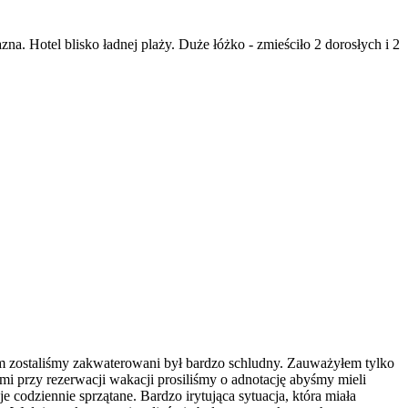
na. Hotel blisko ładnej plaży. Duże łóżko - zmieściło 2 dorosłych i 2
rym zostaliśmy zakwaterowani był bardzo schludny. Zauważyłem tylko
ymi przy rezerwacji wakacji prosiliśmy o adnotację abyśmy mieli
e codziennie sprzątane. Bardzo irytująca sytuacja, która miała