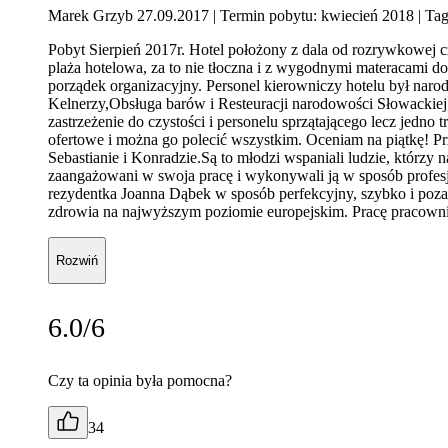
Marek Grzyb 27.09.2017
| Termin pobytu: kwiecień 2018
| Tag
Pobyt Sierpień 2017r. Hotel położony z dala od rozrywkowej c
plaża hotelowa, za to nie tłoczna i z wygodnymi materacami do 
porządek organizacyjny. Personel kierowniczy hotelu był naro
Kelnerzy,Obsługa barów i Resteuracji narodowości Słowackiej
zastrzeżenie do czystości i personelu sprzątającego lecz jed
ofertowe i można go polecić wszystkim. Oceniam na piątkę! P
Sebastianie i Konradzie.Są to młodzi wspaniali ludzie, którz
zaangażowani w swoja pracę i wykonywali ją w sposób profesj
rezydentka Joanna Dąbek w sposób perfekcyjny, szybko i poza
zdrowia na najwyższym poziomie europejskim. Pracę pracowni
Rozwiń
6.0/6
Czy ta opinia była pomocna?
34