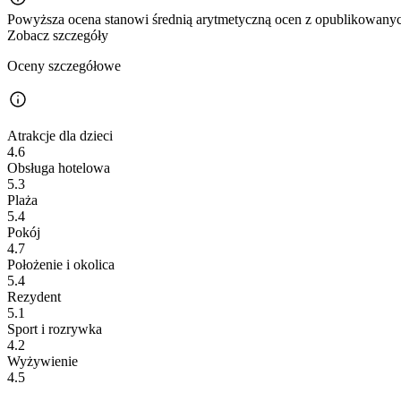
Powyższa ocena stanowi średnią arytmetyczną ocen z opublikowanych
Zobacz szczegóły
Oceny szczegółowe
Atrakcje dla dzieci
4.6
Obsługa hotelowa
5.3
Plaża
5.4
Pokój
4.7
Położenie i okolica
5.4
Rezydent
5.1
Sport i rozrywka
4.2
Wyżywienie
4.5