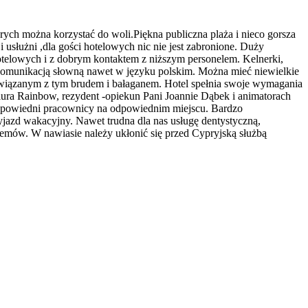
ych można korzystać do woli.Piękna publiczna plaża i nieco gorsza
 usłużni ,dla gości hotelowych nic nie jest zabronione. Duży
hotelowych i z dobrym kontaktem z niższym personelem. Kelnerki,
 komunikacją słowną nawet w języku polskim. Można mieć niewielkie
i związanym z tym brudem i bałaganem. Hotel spełnia swoje wymagania
ura Rainbow, rezydent -opiekun Pani Joannie Dąbek i animatorach
e odpowiedni pracownicy na odpowiednim miejscu. Bardzo
jazd wakacyjny. Nawet trudna dla nas usługę dentystyczną,
emów. W nawiasie należy ukłonić się przed Cypryjską służbą