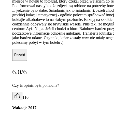
miejsce w hotelu to fotograf, który czekał przed wejściem do r
Poinformował nas tylko, że zdjęcia są robione na potrzeby hotel
... jedzenie było słabe. Śniadania jak to śniadania :). Jeżeli c
greckiej kolacji tematycznej - ogólnie polecam spróbować innej 
koktajle alkoholowe to na słabym poziomie. Bazują na słodkich
codziennie odbywały się brytyjskie wesela. Plus taki, że mo
centrum Ayia Napa. Jeżeli chodzi o biuro Rainbow bardzo pozy
początkowe informację odnośnie autokaru. Transfer z lotniska
jako bardzo udane. Czynniki, które zostały w/w nie miały ne
polecamy pobyt w tym hotelu :)
Rozwiń
6.0/6
Czy ta opinia była pomocna?
110
Wakacje 2017