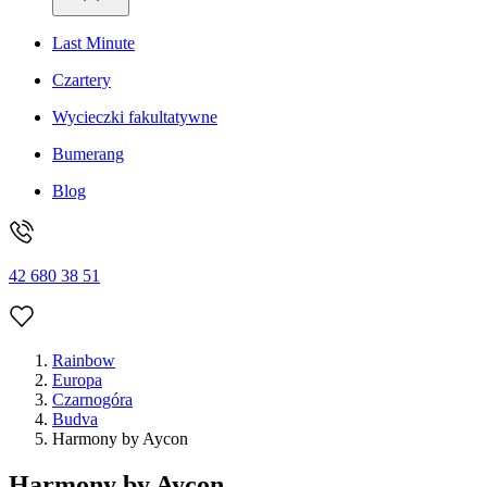
Last Minute
Czartery
Wycieczki fakultatywne
Bumerang
Blog
42 680 38 51
Rainbow
Europa
Czarnogóra
Budva
Harmony by Aycon
Harmony by Aycon