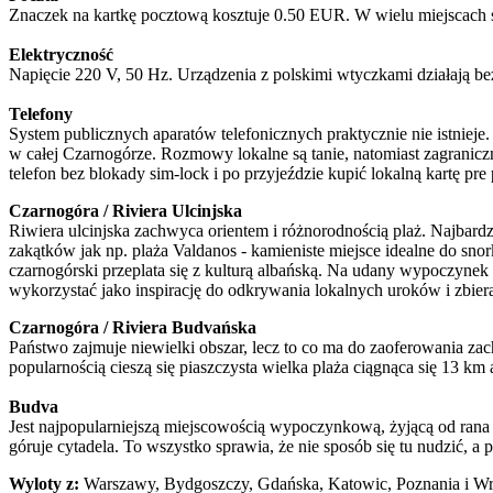
Znaczek na kartkę pocztową kosztuje 0.50 EUR. W wielu miejscach s
Elektryczność
Napięcie 220 V, 50 Hz. Urządzenia z polskimi wtyczkami działają b
Telefony
System publicznych aparatów telefonicznych praktycznie nie istnieje.
w całej Czarnogórze. Rozmowy lokalne są tanie, natomiast zagranic
telefon bez blokady sim-lock i po przyjeździe kupić lokalną kartę pre 
Czarnogóra / Riviera Ulcinjska
Riwiera ulcinjska zachwyca orientem i różnorodnością plaż. Najbardz
zakątków jak np. plaża Valdanos - kamieniste miejsce idealne do snork
czarnogórski przeplata się z kulturą albańską. Na udany wypoczynek 
wykorzystać jako inspirację do odkrywania lokalnych uroków i zbie
Czarnogóra / Riviera Budvańska
Państwo zajmuje niewielki obszar, lecz to co ma do zaoferowania za
popularnością cieszą się piaszczysta wielka plaża ciągnąca się 13 km 
Budva
Jest najpopularniejszą miejscowością wypoczynkową, żyjącą od rana d
góruje cytadela. To wszystko sprawia, że nie sposób się tu nudzić, a 
Wyloty z:
Warszawy, Bydgoszczy, Gdańska, Katowic, Poznania i Wro