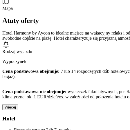
Mapa
Atuty oferty
Hotel Harmony by Aycon to idealne miejsce na wakacyjny relaks i od
swobodne dojście na plażę. Hotel charakteryzuje się przyjazną atmos
Rodzaj wyjazdu
Wypoczynek
Cena podstawowa obejmuje:
7 lub 14 rozpoczętych dób hotelowy
bagaż).
Cena podstawowa nie obejmuje:
wycieczek fakultatywnych, posiłkó
klimatycznej ok. 1 EUR/dzień/os. w zależności od położenia hotelu 
Więcej
Hotel
Recepcja czynna 24h/7, windy.