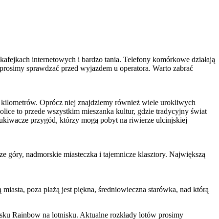
w kafejkach internetowych i bardzo tania. Telefony komórkowe działają
 prosimy sprawdzać przed wyjazdem u operatora. Warto zabrać
13 kilometrów. Oprócz niej znajdziemy również wiele urokliwych
kolice to przede wszystkim mieszanka kultur, gdzie tradycyjny świat
ukiwacze przygód, którzy mogą pobyt na riwierze ulcinjskiej
e góry, nadmorskie miasteczka i tajemnicze klasztory. Największą
miasta, poza plażą jest piękna, średniowieczna starówka, nad którą
ku Rainbow na lotnisku. Aktualne rozkłady lotów prosimy