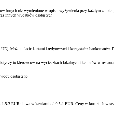
w innych niż wymienione w opisie wyżywienia przy każdym z hoteli, n
oraz innych wydatków osobistych.
ni w UE). Można płacić kartami kredytowymi i korzystać z bankomató
dotyczy to kierowców na wycieczkach lokalnych i kelnerów w restaurac
wodu osobistego.
 1,5-3 EUR; kawa w kawiarni od 0.5-1 EUR. Ceny w kurortach w sezon