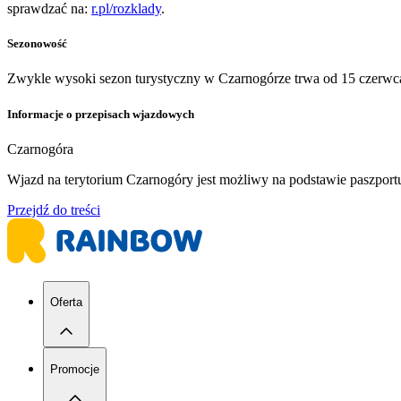
sprawdzać na:
r.pl/rozklady
.
Sezonowość
Zwykle wysoki sezon turystyczny w Czarnogórze trwa od 15 czerwca
Informacje o przepisach wjazdowych
Czarnogóra
Wjazd na terytorium Czarnogóry jest możliwy na podstawie paszpor
Przejdź do treści
Oferta
Promocje