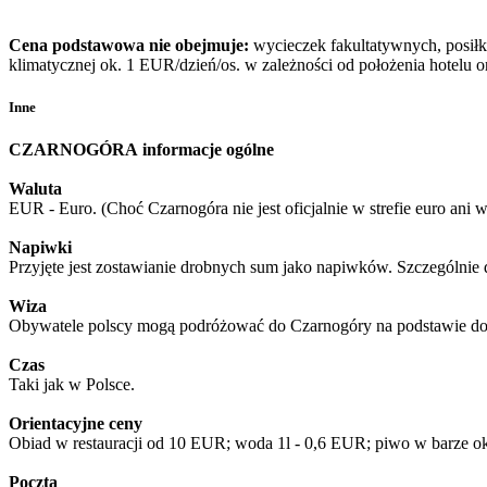
Cena podstawowa nie obejmuje:
wycieczek fakultatywnych, posiłkó
klimatycznej ok. 1 EUR/dzień/os. w zależności od położenia hotelu 
Inne
CZARNOGÓRA
informacje ogólne
Waluta
EUR - Euro. (Choć Czarnogóra nie jest oficjalnie w strefie euro a
Napiwki
Przyjęte jest zostawianie drobnych sum jako napiwków. Szczególnie 
Wiza
Obywatele polscy mogą podróżować do Czarnogóry na podstawie do
Czas
Taki jak w Polsce.
Orientacyjne ceny
Obiad w restauracji od 10 EUR; woda 1l - 0,6 EUR; piwo w barze ok
Poczta