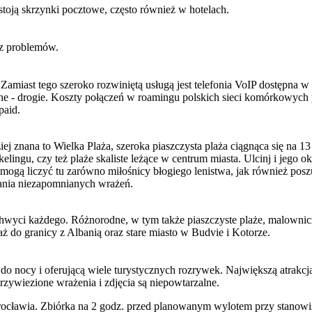
toją skrzynki pocztowe, często również w hotelach.
ez problemów.
 Zamiast tego szeroko rozwiniętą usługą jest telefonia VoIP dostępna 
zne - drogie. Koszty połączeń w roamingu polskich sieci komórkowych
paid.
iej znana to Wielka Plaża, szeroka piaszczysta plaża ciągnąca się na 
elingu, czy też plaże skaliste leżące w centrum miasta. Ulcinj i jego o
mogą liczyć tu zarówno miłośnicy błogiego lenistwa, jak również posz
rania niezapomnianych wrażeń.
chwyci każdego. Różnorodne, w tym także piaszczyste plaże, malownicz
aż do granicy z Albanią oraz stare miasto w Budvie i Kotorze.
o nocy i oferującą wiele turystycznych rozrywek. Największą atrakcją 
przywiezione wrażenia i zdjęcia są niepowtarzalne.
cławia. Zbiórka na 2 godz. przed planowanym wylotem przy stanowis