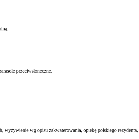
alną.
parasole przeciwsłoneczne.
ch, wyżywienie wg opisu zakwaterowania, opiekę polskiego rezydenta