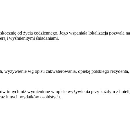
skocznię od życia codziennego. Jego wspaniała lokalizacja pozwala n
ferą i wyśmienitymi śniadaniami.
ch, wyżywienie wg opisu zakwaterowania, opiekę polskiego rezydenta
w innych niż wymienione w opisie wyżywienia przy każdym z hoteli, n
oraz innych wydatków osobistych.