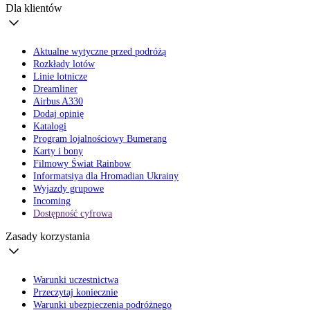
Dla klientów
Aktualne wytyczne przed podróżą
Rozkłady lotów
Linie lotnicze
Dreamliner
Airbus A330
Dodaj opinię
Katalogi
Program lojalnościowy Bumerang
Karty i bony
Filmowy Świat Rainbow
Informatsiya dla Hromadian Ukrainy
Wyjazdy grupowe
Incoming
Dostępność cyfrowa
Zasady korzystania
Warunki uczestnictwa
Przeczytaj koniecznie
Warunki ubezpieczenia podróżnego