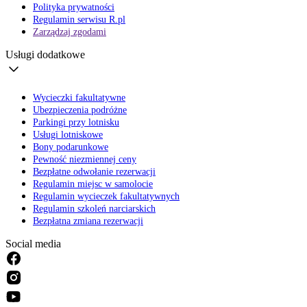
Polityka prywatności
Regulamin serwisu R.pl
Zarządzaj zgodami
Usługi dodatkowe
Wycieczki fakultatywne
Ubezpieczenia podróżne
Parkingi przy lotnisku
Usługi lotniskowe
Bony podarunkowe
Pewność niezmiennej ceny
Bezpłatne odwołanie rezerwacji
Regulamin miejsc w samolocie
Regulamin wycieczek fakultatywnych
Regulamin szkoleń narciarskich
Bezpłatna zmiana rezerwacji
Social media