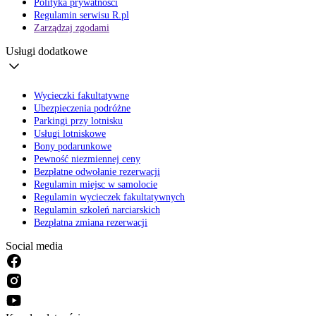
Polityka prywatności
Regulamin serwisu R.pl
Zarządzaj zgodami
Usługi dodatkowe
Wycieczki fakultatywne
Ubezpieczenia podróżne
Parkingi przy lotnisku
Usługi lotniskowe
Bony podarunkowe
Pewność niezmiennej ceny
Bezpłatne odwołanie rezerwacji
Regulamin miejsc w samolocie
Regulamin wycieczek fakultatywnych
Regulamin szkoleń narciarskich
Bezpłatna zmiana rezerwacji
Social media