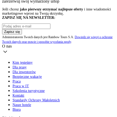
zarezerwuj swój
wymarzony urlop
Jeśli chcesz
jako pierwszy otrzymać najlepsze oferty
i inne wiadomości
marketingowe wprost na Twoją skrzynkę,
ZAPISZ SIĘ NA NEWSLETTER:
Zapisz się
Administratorem Twoich danych jest Rainbow Tours S.A.
Dowiedz się więcej o ochronie
Twoich danych oraz prawie i sposobie wycofania zgody
.
O nas
Kim jesteśmy
Dla prasy
Dla inwestorów
Bezpieczne wakacje
Praca
Praca w IT
Szkolenia turystyczne
Kontakt
Standardy Ochrony Małoletnich
Nasze hotele
Biura