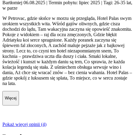
Bartłomiej 06.08.2025
| Termin pobytu: lipiec 2025
| Tagi: 26-35 lat,
w parze
W Petrovac, gdzie słońce w morzu się przegląda, Hotel Palas swym
urokiem wszystkich wita. Wśród gajów oliwnych, gdzie cisza
dochodzi do lądu, Tam wakacyjna zaczyna się opowieść znakomita.
Pokoje z widokiem – raj dla oczu zmęczonych, Gdzie błękit
Adriatyku koi serce spragnione. Każdy poranek zaczyna się
śpiewem fal złoconych, A zachód maluje pejzaże jak z bajkowej
strony. Lecz to, co czyni ten hotel niezapomnianym snem, To
kuchnia – prawdziwa uczta dla duszy i ciała. Smaki lokalne,
świeżość i kunszt w każdym daniu są tem, Co sprawia, że każda
kolacja legendą się stała. Z uśmiechem obsługa serwuje wino i
dania, Aż chce się wracać znów – bez cienia wahania. Hotel Palas –
gdzie spokój z luksusem się splata, To miejsce, co w sercu zostaje
na lata.
Więcej
Pokaż więcej opinii (4)