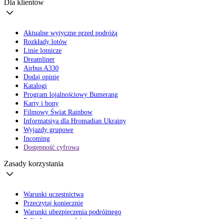
Dla klientów
Aktualne wytyczne przed podróżą
Rozkłady lotów
Linie lotnicze
Dreamliner
Airbus A330
Dodaj opinię
Katalogi
Program lojalnościowy Bumerang
Karty i bony
Filmowy Świat Rainbow
Informatsiya dla Hromadian Ukrainy
Wyjazdy grupowe
Incoming
Dostępność cyfrowa
Zasady korzystania
Warunki uczestnictwa
Przeczytaj koniecznie
Warunki ubezpieczenia podróżnego