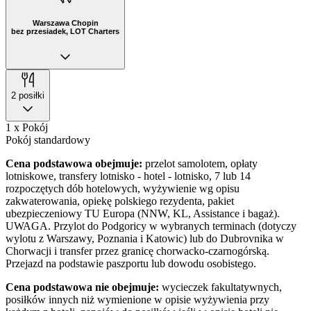
Warszawa Chopin
bez przesiadek, LOT Charters
2 posiłki
1 x Pokój
Pokój standardowy
Cena podstawowa obejmuje:
przelot samolotem, opłaty
lotniskowe, transfery lotnisko - hotel - lotnisko, 7 lub 14
rozpoczętych dób hotelowych, wyżywienie wg opisu
zakwaterowania, opiekę polskiego rezydenta, pakiet
ubezpieczeniowy TU Europa (NNW, KL, Assistance i bagaż).
UWAGA. Przylot do Podgoricy w wybranych terminach (dotyczy
wylotu z Warszawy, Poznania i Katowic) lub do Dubrovnika w
Chorwacji i transfer przez granicę chorwacko-czarnogórską.
Przejazd na podstawie paszportu lub dowodu osobistego.
Cena podstawowa nie obejmuje:
wycieczek fakultatywnych,
posiłków innych niż wymienione w opisie wyżywienia przy