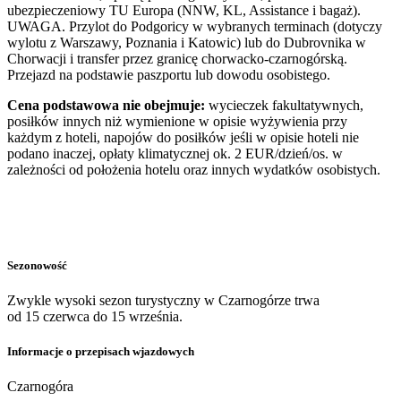
ubezpieczeniowy TU Europa (NNW, KL, Assistance i bagaż).
UWAGA. Przylot do Podgoricy w wybranych terminach (dotyczy
wylotu z Warszawy, Poznania i Katowic) lub do Dubrovnika w
Chorwacji i transfer przez granicę chorwacko-czarnogórską.
Przejazd na podstawie paszportu lub dowodu osobistego.
Cena podstawowa nie obejmuje:
wycieczek fakultatywnych,
posiłków innych niż wymienione w opisie wyżywienia przy
każdym z hoteli, napojów do posiłków jeśli w opisie hoteli nie
podano inaczej, opłaty klimatycznej ok. 2 EUR/dzień/os. w
zależności od położenia hotelu oraz innych wydatków osobistych.
Sezonowość
Zwykle wysoki sezon turystyczny w Czarnogórze trwa
od 15 czerwca do 15 września.
Informacje o przepisach wjazdowych
Czarnogóra