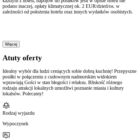
każdym z hoteli, napojów do posiłków jeśli w opisie hoteli nie
podano inaczej, opłaty klimatycznej ok. 2 EUR/dzień/os. w
zależności od położenia hotelu oraz innych wydatków osobistych.
Więcej
Atuty oferty
Idealny wybór dla ludzi ceniących sobie dobrą kuchnię! Przepyszne
posiłki w połączeniu z cudownym nadmorskim widokiem
wprawiają Gości w stan błogości i relaksu. Bliskość różnego
rodzaju atrakcji lokalnych umożliwi poznanie miasta i kultury
lokalsów. Polecamy!
Rodzaj wyjazdu
Wypoczynek