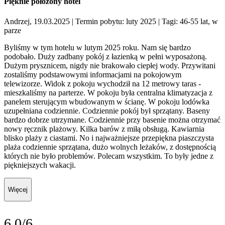
Pięknie położony hotel
Andrzej, 19.03.2025
| Termin pobytu: luty 2025
| Tagi: 46-55 lat, w
parze
Byliśmy w tym hotelu w lutym 2025 roku. Nam się bardzo
podobało. Duży zadbany pokój z łazienką w pełni wyposażoną.
Dużym prysznicem, nigdy nie brakowało ciepłej wody. Przywitani
zostaliśmy podstawowymi informacjami na pokojowym
telewizorze. Widok z pokoju wychodził na 12 metrowy taras -
mieszkaliśmy na parterze. W pokoju była centralna klimatyzacja z
panelem sterującym wbudowanym w ścianę. W pokoju lodówka
uzupełniana codziennie. Codziennie pokój był sprzątany. Baseny
bardzo dobrze utrzymane. Codziennie przy basenie można otrzymać
nowy ręcznik plażowy. Kilka barów z miłą obsługą. Kawiarnia
blisko plaży z ciastami. No i najważniejsze przepiękna piaszczysta
plaża codziennie sprzątana, dużo wolnych leżaków, z dostępnością
których nie było problemów. Polecam wszystkim. To były jedne z
piękniejszych wakacji.
Więcej
6.0/6