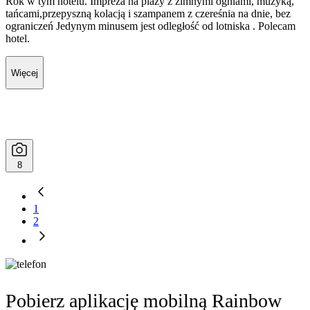
Rok w tym hotelu. Impreza na plaży z zimnymi ogniami, muzyką,
tańcami,przepyszną kolacją i szampanem z czereśnia na dnie, bez
ograniczeń Jedynym minusem jest odległość od lotniska . Polecam
hotel.
Więcej
8
1
2
Pobierz aplikację mobilną Rainbow