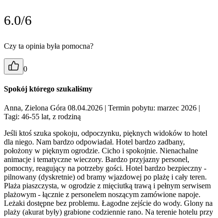
6.0/6
Czy ta opinia była pomocna?
0
Spokój którego szukaliśmy
Anna, Zielona Góra 08.04.2026
| Termin pobytu: marzec 2026
|
Tagi: 46-55 lat, z rodziną
Jeśli ktoś szuka spokoju, odpoczynku, pięknych widoków to hotel
dla niego. Nam bardzo odpowiadał. Hotel bardzo zadbany,
położony w pięknym ogrodzie. Cicho i spokojnie. Nienachalne
animacje i tematyczne wieczory. Bardzo przyjazny personel,
pomocny, reagujący na potrzeby gości. Hotel bardzo bezpieczny -
pilnowany (dyskretnie) od bramy wjazdowej po plażę i cały teren.
Plaża piaszczysta, w ogrodzie z mięciutką trawą i pełnym serwisem
plażowym - łącznie z personelem noszącym zamówione napoje.
Leżaki dostępne bez problemu. Łagodne zejście do wody. Glony na
plaży (akurat były) grabione codziennie rano. Na terenie hotelu przy