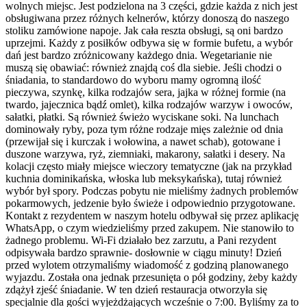
wolnych miejsc. Jest podzielona na 3 części, gdzie każda z nich jest
obsługiwana przez różnych kelnerów, którzy donoszą do naszego
stoliku zamówione napoje. Jak cała reszta obsługi, są oni bardzo
uprzejmi. Każdy z posiłków odbywa się w formie bufetu, a wybór
dań jest bardzo zróżnicowany każdego dnia. Wegetarianie nie
muszą się obawiać: również znajdą coś dla siebie. Jeśli chodzi o
śniadania, to standardowo do wyboru mamy ogromną ilość
pieczywa, szynkę, kilka rodzajów sera, jajka w różnej formie (na
twardo, jajecznica bądź omlet), kilka rodzajów warzyw i owoców,
sałatki, płatki. Są również świeżo wyciskane soki. Na lunchach
dominowały ryby, poza tym różne rodzaje mięs zależnie od dnia
(przewijał się i kurczak i wołowina, a nawet schab), gotowane i
duszone warzywa, ryż, ziemniaki, makarony, sałatki i desery. Na
kolacji często miały miejsce wieczory tematyczne (jak na przykład
kuchnia dominikańska, włoska lub meksykańska), tutaj również
wybór był spory. Podczas pobytu nie mieliśmy żadnych problemów
pokarmowych, jedzenie było świeże i odpowiednio przygotowane.
Kontakt z rezydentem w naszym hotelu odbywał się przez aplikację
WhatsApp, o czym wiedzieliśmy przed zakupem. Nie stanowiło to
żadnego problemu. Wi-Fi działało bez zarzutu, a Pani rezydent
odpisywała bardzo sprawnie- dosłownie w ciągu minuty! Dzień
przed wylotem otrzymaliśmy wiadomość z godziną planowanego
wyjazdu. Została ona jednak przesunięta o pół godziny, żeby każdy
zdążył zjeść śniadanie. W ten dzień restauracja otworzyła się
specjalnie dla gości wyjeżdżających wcześnie o 7:00. Byliśmy za to