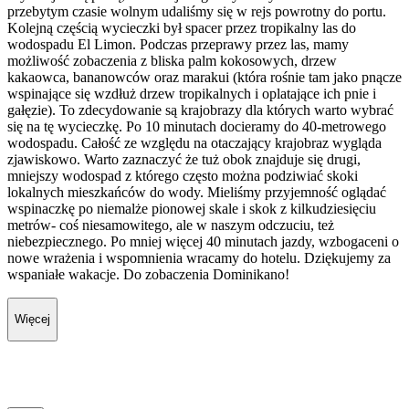
przebytym czasie wolnym udaliśmy się w rejs powrotny do portu.
Kolejną częścią wycieczki był spacer przez tropikalny las do
wodospadu El Limon. Podczas przeprawy przez las, mamy
możliwość zobaczenia z bliska palm kokosowych, drzew
kakaowca, bananowców oraz marakui (która rośnie tam jako pnącze
wspinające się wzdłuż drzew tropikalnych i oplatające ich pnie i
gałęzie). To zdecydowanie są krajobrazy dla których warto wybrać
się na tę wycieczkę. Po 10 minutach docieramy do 40-metrowego
wodospadu. Całość ze względu na otaczający krajobraz wygląda
zjawiskowo. Warto zaznaczyć że tuż obok znajduje się drugi,
mniejszy wodospad z którego często można podziwiać skoki
lokalnych mieszkańców do wody. Mieliśmy przyjemność oglądać
wspinaczkę po niemalże pionowej skale i skok z kilkudziesięciu
metrów- coś niesamowitego, ale w naszym odczuciu, też
niebezpiecznego. Po mniej więcej 40 minutach jazdy, wzbogaceni o
nowe wrażenia i wspomnienia wracamy do hotelu. Dziękujemy za
wspaniałe wakacje. Do zobaczenia Dominikano!
Więcej