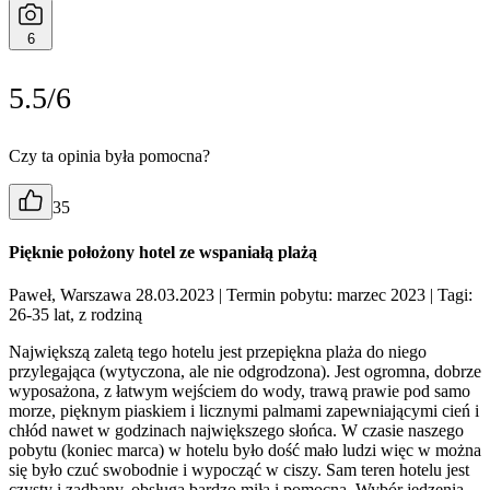
6
5.5/6
Czy ta opinia była pomocna?
35
Pięknie położony hotel ze wspaniałą plażą
Paweł, Warszawa 28.03.2023
| Termin pobytu: marzec 2023
| Tagi:
26-35 lat, z rodziną
Największą zaletą tego hotelu jest przepiękna plaża do niego
przylegająca (wytyczona, ale nie odgrodzona). Jest ogromna, dobrze
wyposażona, z łatwym wejściem do wody, trawą prawie pod samo
morze, pięknym piaskiem i licznymi palmami zapewniającymi cień i
chłód nawet w godzinach największego słońca. W czasie naszego
pobytu (koniec marca) w hotelu było dość mało ludzi więc w można
się było czuć swobodnie i wypocząć w ciszy. Sam teren hotelu jest
czysty i zadbany, obsługa bardzo miła i pomocna. Wybór jedzenia