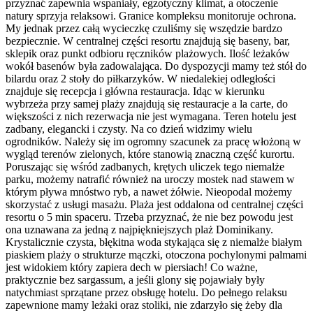
przyznać zapewnia wspaniały, egzotyczny klimat, a otoczenie
natury sprzyja relaksowi. Granice kompleksu monitoruje ochrona.
My jednak przez całą wycieczkę czuliśmy się wszędzie bardzo
bezpiecznie. W centralnej części resortu znajdują się baseny, bar,
sklepik oraz punkt odbioru ręczników plażowych. Ilość leżaków
wokół basenów była zadowalająca. Do dyspozycji mamy też stół do
bilardu oraz 2 stoły do piłkarzyków. W niedalekiej odległości
znajduje się recepcja i główna restauracja. Idąc w kierunku
wybrzeża przy samej plaży znajdują się restauracje a la carte, do
większości z nich rezerwacja nie jest wymagana. Teren hotelu jest
zadbany, elegancki i czysty. Na co dzień widzimy wielu
ogrodników. Należy się im ogromny szacunek za pracę włożoną w
wygląd terenów zielonych, które stanowią znaczną część kurortu.
Poruszając się wśród zadbanych, krętych uliczek tego niemalże
parku, możemy natrafić również na uroczy mostek nad stawem w
którym pływa mnóstwo ryb, a nawet żółwie. Nieopodal możemy
skorzystać z usługi masażu. Plaża jest oddalona od centralnej części
resortu o 5 min spaceru. Trzeba przyznać, że nie bez powodu jest
ona uznawana za jedną z najpiękniejszych plaż Dominikany.
Krystalicznie czysta, błękitna woda stykająca się z niemalże białym
piaskiem plaży o strukturze mączki, otoczona pochylonymi palmami
jest widokiem który zapiera dech w piersiach! Co ważne,
praktycznie bez sargassum, a jeśli glony się pojawiały były
natychmiast sprzątane przez obsługę hotelu. Do pełnego relaksu
zapewnione mamy leżaki oraz stoliki, nie zdarzyło się żeby dla