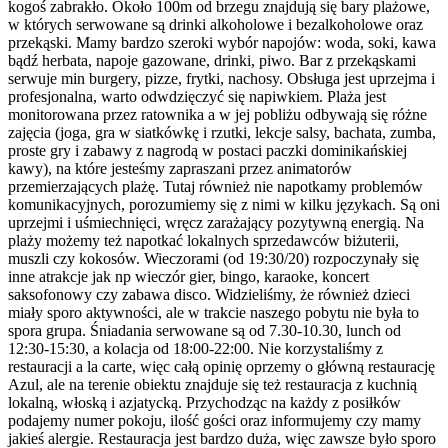
kogoś zabrakło. Około 100m od brzegu znajdują się bary plażowe,
w których serwowane są drinki alkoholowe i bezalkoholowe oraz
przekąski. Mamy bardzo szeroki wybór napojów: woda, soki, kawa
bądź herbata, napoje gazowane, drinki, piwo. Bar z przekąskami
serwuje min burgery, pizze, frytki, nachosy. Obsługa jest uprzejma i
profesjonalna, warto odwdzięczyć się napiwkiem. Plaża jest
monitorowana przez ratownika a w jej pobliżu odbywają się różne
zajęcia (joga, gra w siatkówkę i rzutki, lekcje salsy, bachata, zumba,
proste gry i zabawy z nagrodą w postaci paczki dominikańskiej
kawy), na które jesteśmy zapraszani przez animatorów
przemierzających plażę. Tutaj również nie napotkamy problemów
komunikacyjnych, porozumiemy się z nimi w kilku językach. Są oni
uprzejmi i uśmiechnięci, wręcz zarażający pozytywną energią. Na
plaży możemy też napotkać lokalnych sprzedawców biżuterii,
muszli czy kokosów. Wieczorami (od 19:30/20) rozpoczynały się
inne atrakcje jak np wieczór gier, bingo, karaoke, koncert
saksofonowy czy zabawa disco. Widzieliśmy, że również dzieci
miały sporo aktywności, ale w trakcie naszego pobytu nie była to
spora grupa. Śniadania serwowane są od 7.30-10.30, lunch od
12:30-15:30, a kolacja od 18:00-22:00. Nie korzystaliśmy z
restauracji a la carte, więc całą opinię oprzemy o główną restaurację
Azul, ale na terenie obiektu znajduje się też restauracja z kuchnią
lokalną, włoską i azjatycką. Przychodząc na każdy z posiłków
podajemy numer pokoju, ilość gości oraz informujemy czy mamy
jakieś alergie. Restauracja jest bardzo duża, więc zawsze było sporo