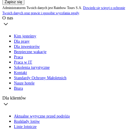
Zapisz się
Administratorem Twoich danych jest Rainbow Tours S.A.
Dowiedz się więcej o ochronie
Twoich danych oraz prawie i sposobie wycofania zgody
.
O nas
Kim jesteśmy
Dla prasy
Dla inwestorów
Bezpieczne wakacje
Praca
Praca w IT
Szkolenia turystyczne
Kontakt
Standardy Ochrony Małoletnich
Nasze hotele
Biura
Dla klientów
Aktualne wytyczne przed podróżą
Rozkłady lotów
Linie lotnicze