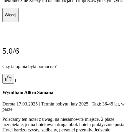
niekoniecznie zależy im na animacjach i imprezowym stylu życia.
Więcej
5.0/6
Czy ta opinia była pomocna?
1
Wyndham Alltra Samana
Dorota 17.03.2025
| Termin pobytu: luty 2025
| Tagi: 36-45 lat, w
parze
Polecamy ten hotel z uwagi na niesamowite miejsce, 2 plaze
przepiekne, jedna hotelowa i druga obok hotelu praktycznie pusta.
Hotel bardzo czysty, zadbany, personel przemily. Jedzenie