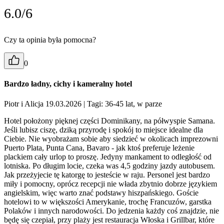
6.0/6
Czy ta opinia była pomocna?
0
Bardzo ładny, cichy i kameralny hotel
Piotr i Alicja 19.03.2026
| Tagi: 36-45 lat, w parze
Hotel położony pięknej części Dominikany, na półwyspie Samana.
Jeśli lubisz ciszę, dziką przyrodę i spokój to miejsce idealne dla
Ciebie. Nie wyobrażam sobie aby siedzieć w okolicach imprezowni
Puerto Plata, Punta Cana, Bavaro - jak ktoś preferuje leżenie
plackiem cały urlop to proszę. Jedyny mankament to odległość od
lotniska. Po długim locie, czeka was 4,5 godziny jazdy autobusem.
Jak przeżyjecie tę katorgę to jesteście w raju. Personel jest bardzo
miły i pomocny, oprócz recepcji nie włada zbytnio dobrze językiem
angielskim, więc warto znać podstawy hiszpańskiego. Goście
hotelowi to w większości Amerykanie, trochę Francuzów, garstka
Polaków i innych narodowości. Do jedzenia każdy coś znajdzie, nie
będę się czepiał, przy plaży jest restauracja Włoska i Grillbar, które