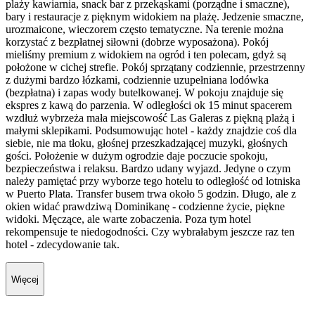
plaży kawiarnia, snack bar z przekąskami (porządne i smaczne),
bary i restauracje z pięknym widokiem na plażę. Jedzenie smaczne,
urozmaicone, wieczorem często tematyczne. Na terenie można
korzystać z bezpłatnej siłowni (dobrze wyposażona). Pokój
mieliśmy premium z widokiem na ogród i ten polecam, gdyż są
położone w cichej strefie. Pokój sprzątany codziennie, przestrzenny
z dużymi bardzo łózkami, codziennie uzupełniana lodówka
(bezpłatna) i zapas wody butelkowanej. W pokoju znajduje się
ekspres z kawą do parzenia. W odległości ok 15 minut spacerem
wzdłuż wybrzeża mała miejscowość Las Galeras z piękną plażą i
małymi sklepikami. Podsumowując hotel - każdy znajdzie coś dla
siebie, nie ma tłoku, głośnej przeszkadzającej muzyki, głośnych
gości. Położenie w dużym ogrodzie daje poczucie spokoju,
bezpieczeństwa i relaksu. Bardzo udany wyjazd. Jedyne o czym
należy pamiętać przy wyborze tego hotelu to odległość od lotniska
w Puerto Plata. Transfer busem trwa około 5 godzin. Długo, ale z
okien widać prawdziwą Dominikanę - codzienne życie, piękne
widoki. Męczące, ale warte zobaczenia. Poza tym hotel
rekompensuje te niedogodności. Czy wybrałabym jeszcze raz ten
hotel - zdecydowanie tak.
Więcej