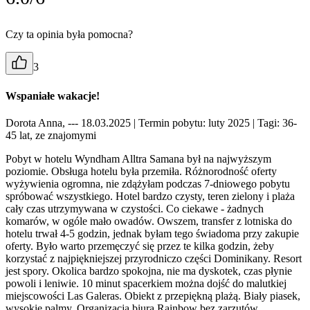
Czy ta opinia była pomocna?
3
Wspaniałe wakacje!
Dorota Anna, --- 18.03.2025
| Termin pobytu: luty 2025
| Tagi: 36-
45 lat, ze znajomymi
Pobyt w hotelu Wyndham Alltra Samana był na najwyższym
poziomie. Obsługa hotelu była przemiła. Różnorodność oferty
wyżywienia ogromna, nie zdążyłam podczas 7-dniowego pobytu
spróbować wszystkiego. Hotel bardzo czysty, teren zielony i plaża
cały czas utrzymywana w czystości. Co ciekawe - żadnych
komarów, w ogóle mało owadów. Owszem, transfer z lotniska do
hotelu trwał 4-5 godzin, jednak byłam tego świadoma przy zakupie
oferty. Było warto przemęczyć się przez te kilka godzin, żeby
korzystać z najpiękniejszej przyrodniczo części Dominikany. Resort
jest spory. Okolica bardzo spokojna, nie ma dyskotek, czas płynie
powoli i leniwie. 10 minut spacerkiem można dojść do malutkiej
miejscowości Las Galeras. Obiekt z przepiękną plażą. Biały piasek,
wysokie palmy. Organizacja biura Rainbow bez zarzutów.