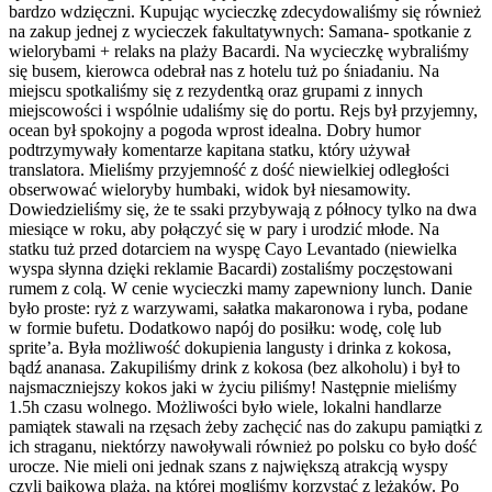
bardzo wdzięczni. Kupując wycieczkę zdecydowaliśmy się również
na zakup jednej z wycieczek fakultatywnych: Samana- spotkanie z
wielorybami + relaks na plaży Bacardi. Na wycieczkę wybraliśmy
się busem, kierowca odebrał nas z hotelu tuż po śniadaniu. Na
miejscu spotkaliśmy się z rezydentką oraz grupami z innych
miejscowości i wspólnie udaliśmy się do portu. Rejs był przyjemny,
ocean był spokojny a pogoda wprost idealna. Dobry humor
podtrzymywały komentarze kapitana statku, który używał
translatora. Mieliśmy przyjemność z dość niewielkiej odległości
obserwować wieloryby humbaki, widok był niesamowity.
Dowiedzieliśmy się, że te ssaki przybywają z północy tylko na dwa
miesiące w roku, aby połączyć się w pary i urodzić młode. Na
statku tuż przed dotarciem na wyspę Cayo Levantado (niewielka
wyspa słynna dzięki reklamie Bacardi) zostaliśmy poczęstowani
rumem z colą. W cenie wycieczki mamy zapewniony lunch. Danie
było proste: ryż z warzywami, sałatka makaronowa i ryba, podane
w formie bufetu. Dodatkowo napój do posiłku: wodę, colę lub
sprite’a. Była możliwość dokupienia langusty i drinka z kokosa,
bądź ananasa. Zakupiliśmy drink z kokosa (bez alkoholu) i był to
najsmaczniejszy kokos jaki w życiu piliśmy! Następnie mieliśmy
1.5h czasu wolnego. Możliwości było wiele, lokalni handlarze
pamiątek stawali na rzęsach żeby zachęcić nas do zakupu pamiątki z
ich straganu, niektórzy nawoływali również po polsku co było dość
urocze. Nie mieli oni jednak szans z największą atrakcją wyspy
czyli bajkową plażą, na której mogliśmy korzystać z leżaków. Po