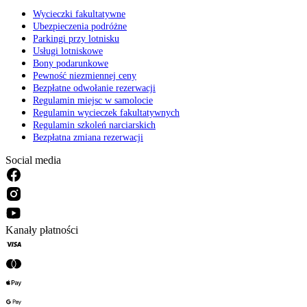
Wycieczki fakultatywne
Ubezpieczenia podróżne
Parkingi przy lotnisku
Usługi lotniskowe
Bony podarunkowe
Pewność niezmiennej ceny
Bezpłatne odwołanie rezerwacji
Regulamin miejsc w samolocie
Regulamin wycieczek fakultatywnych
Regulamin szkoleń narciarskich
Bezpłatna zmiana rezerwacji
Social media
Kanały płatności