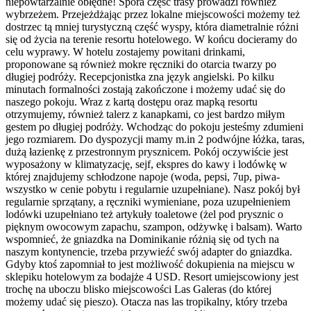
niepowtarzalnie obłędne! Spora część trasy prowadzi również
wybrzeżem. Przejeżdżając przez lokalne miejscowości możemy też
dostrzec tą mniej turystyczną część wyspy, która diametralnie różni
się od życia na terenie resortu hotelowego. W końcu docieramy do
celu wyprawy. W hotelu zostajemy powitani drinkami,
proponowane są również mokre ręczniki do otarcia twarzy po
długiej podróży. Recepcjonistka zna język angielski. Po kilku
minutach formalności zostają zakończone i możemy udać się do
naszego pokoju. Wraz z kartą dostępu oraz mapką resortu
otrzymujemy, również talerz z kanapkami, co jest bardzo miłym
gestem po długiej podróży. Wchodząc do pokoju jesteśmy zdumieni
jego rozmiarem. Do dyspozycji mamy m.in 2 podwójne łóżka, taras,
dużą łazienkę z przestronnym prysznicem. Pokój oczywiście jest
wyposażony w klimatyzację, sejf, ekspres do kawy i lodówkę w
której znajdujemy schłodzone napoje (woda, pepsi, 7up, piwa-
wszystko w cenie pobytu i regularnie uzupełniane). Nasz pokój był
regularnie sprzątany, a ręczniki wymieniane, poza uzupełnieniem
lodówki uzupełniano też artykuły toaletowe (żel pod prysznic o
pięknym owocowym zapachu, szampon, odżywkę i balsam). Warto
wspomnieć, że gniazdka na Dominikanie różnią się od tych na
naszym kontynencie, trzeba przywieźć swój adapter do gniazdka.
Gdyby ktoś zapomniał to jest możliwość dokupienia na miejscu w
sklepiku hotelowym za bodajże 4 USD. Resort umiejscowiony jest
trochę na uboczu blisko miejscowości Las Galeras (do której
możemy udać się pieszo). Otacza nas las tropikalny, który trzeba