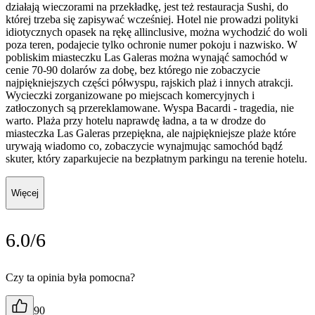
działają wieczorami na przekładkę, jest też restauracja Sushi, do
której trzeba się zapisywać wcześniej. Hotel nie prowadzi polityki
idiotycznych opasek na rękę allinclusive, można wychodzić do woli
poza teren, podajecie tylko ochronie numer pokoju i nazwisko. W
pobliskim miasteczku Las Galeras można wynająć samochód w
cenie 70-90 dolarów za dobę, bez którego nie zobaczycie
najpiękniejszych części półwyspu, rajskich plaż i innych atrakcji.
Wycieczki zorganizowane po miejscach komercyjnych i
zatłoczonych są przereklamowane. Wyspa Bacardi - tragedia, nie
warto. Plaża przy hotelu naprawdę ładna, a ta w drodze do
miasteczka Las Galeras przepiękna, ale najpiękniejsze plaże które
urywają wiadomo co, zobaczycie wynajmując samochód bądź
skuter, który zaparkujecie na bezpłatnym parkingu na terenie hotelu.
Więcej
6.0/6
Czy ta opinia była pomocna?
90