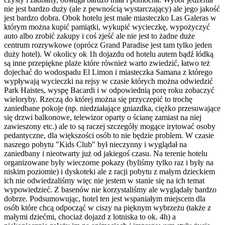
nie jest bardzo duży (ale z pewnością wystarczający) ale jego jakość
jest bardzo dobra. Obok hotelu jest małe miasteczko Las Galeras w
którym można kupić pamiątki, wykupić wycieczkę, wypożyczyć
auto albo zrobić zakupy i coś zjeść ale nie jest to żadne duże
centrum rozrywkowe (oprócz Grand Paradise jest tam tylko jeden
duży hotel). W okolicy ok 1h dojazdu od hotelu autem bądź łódką
są inne przepiękne plaże które również warto zwiedzić, łatwo też
dojechać do wodospadu El Limon i miasteczka Samana z którego
wypływają wycieczki na rejsy w czasie których można odwiedzić
Park Haistes, wyspę Bacardi i w odpowiednią porę roku zobaczyć
wieloryby. Rzeczą do której można się przyczepić to trochę
zaniedbane pokoje (np. niedziałające gniazdka, ciężko przesuwające
się drzwi balkonowe, telewizor oparty o ścianę zamiast na niej
zawieszony etc.) ale to są raczej szczegóły mogące irytować osoby
pedantyczne, dla większości osób to nie będzie problem. W czasie
naszego pobytu "Kids Club" był nieczynny i wyglądał na
zaniedbany i nieotwarty już od jakiegoś czasu. Na terenie hotelu
organizowane były wieczorne pokazy (byliśmy tylko raz i były na
niskim poziomie) i dyskoteki ale z racji pobytu z małym dzieckiem
ich nie odwiedzaliśmy więc nie jestem w stanie się na ich temat
wypowiedzieć. Z basenów nie korzystaliśmy ale wyglądały bardzo
dobrze. Podsumowując, hotel ten jest wspaniałym miejscem dla
osób które chcą odpocząć w ciszy na pięknym wybrzeżu (także z
małymi dziećmi, chociaż dojazd z lotniska to ok. 4h) a