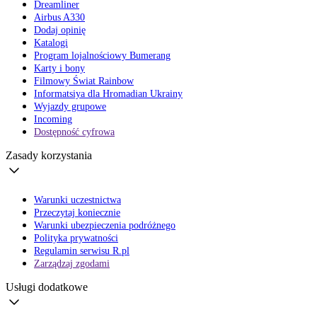
Dreamliner
Airbus A330
Dodaj opinię
Katalogi
Program lojalnościowy Bumerang
Karty i bony
Filmowy Świat Rainbow
Informatsiya dla Hromadian Ukrainy
Wyjazdy grupowe
Incoming
Dostępność cyfrowa
Zasady korzystania
Warunki uczestnictwa
Przeczytaj koniecznie
Warunki ubezpieczenia podróżnego
Polityka prywatności
Regulamin serwisu R.pl
Zarządzaj zgodami
Usługi dodatkowe