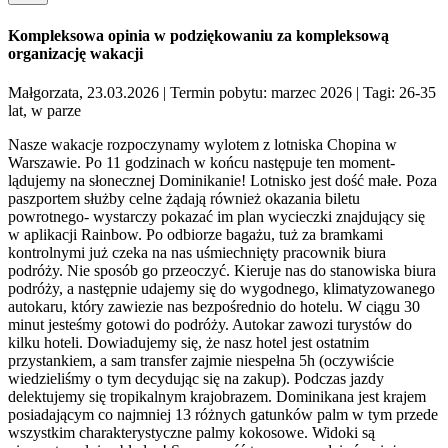
Kompleksowa opinia w podziękowaniu za kompleksową
organizację wakacji
Małgorzata, 23.03.2026
| Termin pobytu: marzec 2026
| Tagi: 26-35
lat, w parze
Nasze wakacje rozpoczynamy wylotem z lotniska Chopina w
Warszawie. Po 11 godzinach w końcu następuje ten moment-
lądujemy na słonecznej Dominikanie! Lotnisko jest dość małe. Poza
paszportem służby celne żądają również okazania biletu
powrotnego- wystarczy pokazać im plan wycieczki znajdujący się
w aplikacji Rainbow. Po odbiorze bagażu, tuż za bramkami
kontrolnymi już czeka na nas uśmiechnięty pracownik biura
podróży. Nie sposób go przeoczyć. Kieruje nas do stanowiska biura
podróży, a następnie udajemy się do wygodnego, klimatyzowanego
autokaru, który zawiezie nas bezpośrednio do hotelu. W ciągu 30
minut jesteśmy gotowi do podróży. Autokar zawozi turystów do
kilku hoteli. Dowiadujemy się, że nasz hotel jest ostatnim
przystankiem, a sam transfer zajmie niespełna 5h (oczywiście
wiedzieliśmy o tym decydując się na zakup). Podczas jazdy
delektujemy się tropikalnym krajobrazem. Dominikana jest krajem
posiadającym co najmniej 13 różnych gatunków palm w tym przede
wszystkim charakterystyczne palmy kokosowe. Widoki są