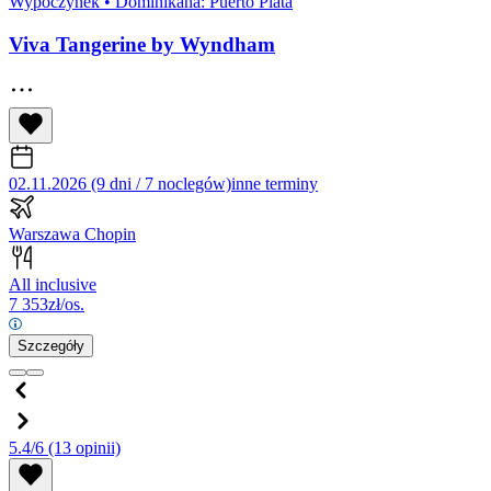
Wypoczynek
•
Dominikana: Puerto Plata
Viva Tangerine by Wyndham
02.11.2026 (9 dni / 7 noclegów)
inne terminy
Warszawa Chopin
All inclusive
7 353
zł/os.
Szczegóły
5.4/6
(13 opinii)