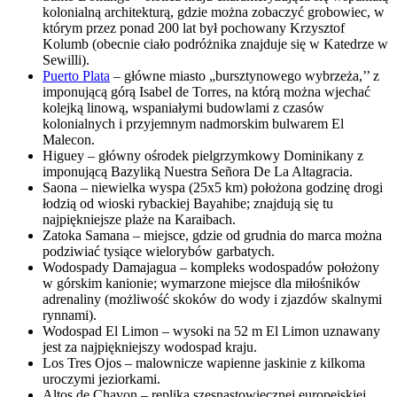
kolonialną architekturą, gdzie można zobaczyć grobowiec, w
którym przez ponad 200 lat był pochowany Krzysztof
Kolumb (obecnie ciało podróżnika znajduje się w Katedrze w
Sewilli).
Puerto Plata
– główne miasto „bursztynowego wybrzeża,’’ z
imponującą górą Isabel de Torres, na którą można wjechać
kolejką linową, wspaniałymi budowlami z czasów
kolonialnych i przyjemnym nadmorskim bulwarem El
Malecon.
Higuey – główny ośrodek pielgrzymkowy Dominikany z
imponującą Bazyliką Nuestra Señora De La Altagracia.
Saona – niewielka wyspa (25x5 km) położona godzinę drogi
łodzią od wioski rybackiej Bayahibe; znajdują się tu
najpiękniejsze plaże na Karaibach.
Zatoka Samana – miejsce, gdzie od grudnia do marca można
podziwiać tysiące wielorybów garbatych.
Wodospady Damajagua – kompleks wodospadów położony
w górskim kanionie; wymarzone miejsce dla miłośników
adrenaliny (możliwość skoków do wody i zjazdów skalnymi
rynnami).
Wodospad El Limon – wysoki na 52 m El Limon uznawany
jest za najpiękniejszy wodospad kraju.
Los Tres Ojos – malownicze wapienne jaskinie z kilkoma
uroczymi jeziorkami.
Altos de Chavon – replika szesnastowiecznej europejskiej