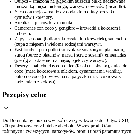
Quipes – smażona na głębokim tłuszczu bułka nadziewana
mieszanką mięsa mielonego, warzyw i owoców (picadillo).
Yuca con mojo – maniok z dodatkiem oliwy, czosnku,
cytrusów i kolendry.
Arepitas – placuszki z manioku.
Camarones con coco y gengibre – krewetki z kokosem i
imbirem.
Zupy – asopao (bulion z kurczaka lub krewetek), sancocho
(zupa z mięsem i wieloma rodzajami warzyw).
Fast foody – pica pollo (kurczak ze smażonymi platanami),
yaroa (puree z platanów, mięsa i sera z sosami), empanadas
(pieróg z nadzieniem z mięsa, jajek czy warzyw).
Desery – habichuelas con dulce (fasola na słodko), dulce de
coco (masa kokosowa z mlekiem, cynamonem i wanilią),
palito de coco (serwowana na patyczku masa cukrowa z
nadzieniem z kokosa).
Przepisy celne
Do Dominikany można wwieźć dewizy w kwocie do 10 tys. USD,
200 papierosów oraz butelkę alkoholu. Wwóz produktów
roślinnych i zwierzęcych, narkotyków, broni i ubrań paramilitarnych