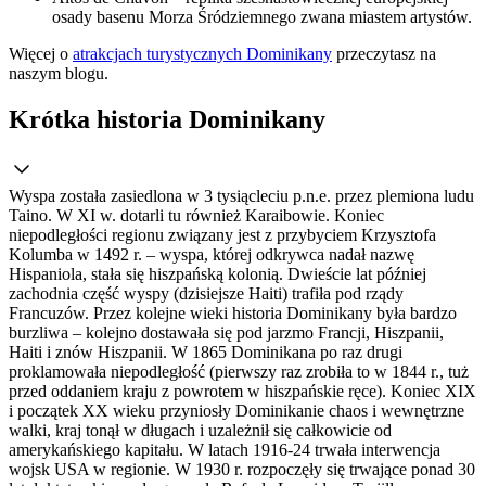
osady basenu Morza Śródziemnego zwana miastem artystów.
Więcej o
atrakcjach turystycznych Dominikany
przeczytasz na
naszym blogu.
Krótka historia Dominikany
Wyspa została zasiedlona w 3 tysiącleciu p.n.e. przez plemiona ludu
Taino. W XI w. dotarli tu również Karaibowie. Koniec
niepodległości regionu związany jest z przybyciem Krzysztofa
Kolumba w 1492 r. – wyspa, której odkrywca nadał nazwę
Hispaniola, stała się hiszpańską kolonią. Dwieście lat później
zachodnia część wyspy (dzisiejsze Haiti) trafiła pod rządy
Francuzów. Przez kolejne wieki historia Dominikany była bardzo
burzliwa – kolejno dostawała się pod jarzmo Francji, Hiszpanii,
Haiti i znów Hiszpanii. W 1865 Dominikana po raz drugi
proklamowała niepodległość (pierwszy raz zrobiła to w 1844 r., tuż
przed oddaniem kraju z powrotem w hiszpańskie ręce). Koniec XIX
i początek XX wieku przyniosły Dominikanie chaos i wewnętrzne
walki, kraj tonął w długach i uzależnił się całkowicie od
amerykańskiego kapitału. W latach 1916-24 trwała interwencja
wojsk USA w regionie. W 1930 r. rozpoczęły się trwające ponad 30