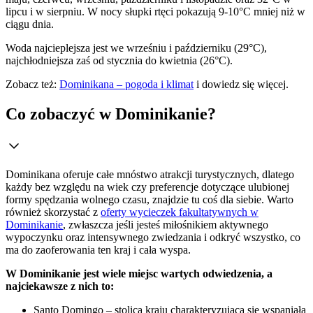
lipcu i w sierpniu. W nocy słupki rtęci pokazują 9-10°C mniej niż w
ciągu dnia.
Woda najcieplejsza jest we wrześniu i październiku (29°C),
najchłodniejsza zaś od stycznia do kwietnia (26°C).
Zobacz też:
Dominikana – pogoda i klimat
i dowiedz się więcej.
Co zobaczyć w Dominikanie?
Dominikana oferuje całe mnóstwo atrakcji turystycznych, dlatego
każdy bez względu na wiek czy preferencje dotyczące ulubionej
formy spędzania wolnego czasu, znajdzie tu coś dla siebie. Warto
również skorzystać z
oferty wycieczek fakultatywnych w
Dominikanie
, zwłaszcza jeśli jesteś miłośnikiem aktywnego
wypoczynku oraz intensywnego zwiedzania i odkryć wszystko, co
ma do zaoferowania ten kraj i cała wyspa.
W Dominikanie jest wiele miejsc wartych odwiedzenia, a
najciekawsze z nich to:
Santo Domingo – stolica kraju charakteryzująca się wspaniałą