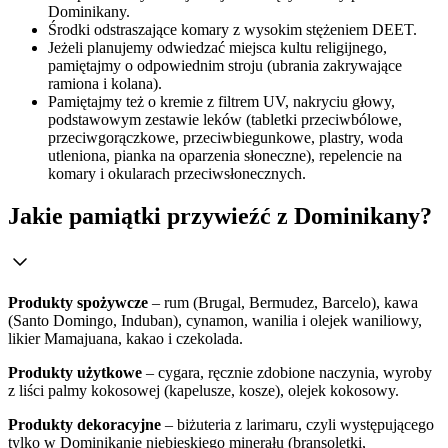
Dominikany.
Środki odstraszające komary z wysokim stężeniem DEET.
Jeżeli planujemy odwiedzać miejsca kultu religijnego,
pamiętajmy o odpowiednim stroju (ubrania zakrywające
ramiona i kolana).
Pamiętajmy też o kremie z filtrem UV, nakryciu głowy,
podstawowym zestawie leków (tabletki przeciwbólowe,
przeciwgorączkowe, przeciwbiegunkowe, plastry, woda
utleniona, pianka na oparzenia słoneczne), repelencie na
komary i okularach przeciwsłonecznych.
Jakie pamiątki przywieźć z Dominikany?
Produkty spożywcze
– rum (Brugal, Bermudez, Barcelo), kawa
(Santo Domingo, Induban), cynamon, wanilia i olejek waniliowy,
likier Mamajuana, kakao i czekolada.
Produkty użytkowe
– cygara, ręcznie zdobione naczynia, wyroby
z liści palmy kokosowej (kapelusze, kosze), olejek kokosowy.
Produkty dekoracyjne
– biżuteria z larimaru, czyli występującego
tylko w Dominikanie niebieskiego minerału (bransoletki,