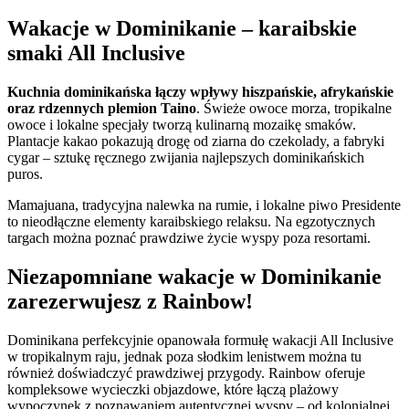
Wakacje w Dominikanie – karaibskie
smaki All Inclusive
Kuchnia dominikańska łączy wpływy hiszpańskie, afrykańskie
oraz rdzennych plemion Taino
. Świeże owoce morza, tropikalne
owoce i lokalne specjały tworzą kulinarną mozaikę smaków.
Plantacje kakao pokazują drogę od ziarna do czekolady, a fabryki
cygar – sztukę ręcznego zwijania najlepszych dominikańskich
puros.
Mamajuana, tradycyjna nalewka na rumie, i lokalne piwo Presidente
to nieodłączne elementy karaibskiego relaksu. Na egzotycznych
targach można poznać prawdziwe życie wyspy poza resortami.
Niezapomniane wakacje w Dominikanie
zarezerwujesz z Rainbow!
Dominikana perfekcyjnie opanowała formułę wakacji All Inclusive
w tropikalnym raju, jednak poza słodkim lenistwem można tu
również doświadczyć prawdziwej przygody. Rainbow oferuje
kompleksowe wycieczki objazdowe, które łączą plażowy
wypoczynek z poznawaniem autentycznej wyspy – od kolonialnej