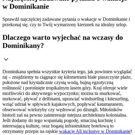
w Dominikanie
Sprawdź najczęściej zadawane pytania o wakacje w Dominikanie i
przekonaj się, czy to Twój wymarzony kierunek na idealny urlop.
Dlaczego warto wyjechać na wczasy do
Dominikany?
Dominikana spełnia wszystkie kryteria tego, jak powinien wyglądać
raj – znajdziemy tu ciągnące się kilometrami białe piaszczyste plaże,
położone nad krystalicznie czystą wodą, bujną egzotyczną
roślinność i porośnięte tropikalnym lasem góry. Kraj oferuje wiele
możliwości do aktywnego wypoczynku; można tu snurkować,
nurkować, pływać z delfinami, uprawiać windsurfing i kitesurfing,
wziąć udział w spływach kajakowych, popływać katamaranem,
obserwować wieloryby czy wędrować po dżungli. Miłośników
historii zaś na pewno zainteresuje tutejsza architektura kolonialna.
Jeśli dodamy do tego wspaniałą pogodę, smaczną kuchnię i
interesującą kulturę, oraz bogatą infrastrukturę hotelową to
otrzymamy przepis na rajskie
wakacje All inclusive w Dominikanie
!