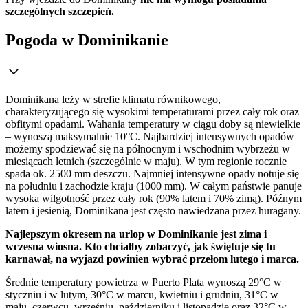
szczególnych szczepień.
Pogoda w Dominikanie
Dominikana leży w strefie klimatu równikowego,
charakteryzującego się wysokimi temperaturami przez cały rok oraz
obfitymi opadami. Wahania temperatury w ciągu doby są niewielkie
– wynoszą maksymalnie 10°C. Najbardziej intensywnych opadów
możemy spodziewać się na północnym i wschodnim wybrzeżu w
miesiącach letnich (szczególnie w maju). W tym regionie rocznie
spada ok. 2500 mm deszczu. Najmniej intensywne opady notuje się
na południu i zachodzie kraju (1000 mm). W całym państwie panuje
wysoka wilgotność przez cały rok (90% latem i 70% zimą). Późnym
latem i jesienią, Dominikana jest często nawiedzana przez huragany.
Najlepszym okresem na urlop w Dominikanie jest zima i
wczesna wiosna. Kto chciałby zobaczyć, jak świętuje się tu
karnawał, na wyjazd powinien wybrać przełom lutego i marca.
Średnie temperatury powietrza w Puerto Plata wynoszą 29°C w
styczniu i w lutym, 30°C w marcu, kwietniu i grudniu, 31°C w
maju, czerwcu, wrześniu, październiku i listopadzie oraz 32°C w