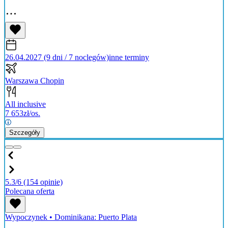
26.04.2027 (9 dni / 7 noclegów)
inne terminy
Warszawa Chopin
All inclusive
7 653
zł/os.
Szczegóły
5.3/6
(154 opinie)
Polecana oferta
Wypoczynek
•
Dominikana: Puerto Plata