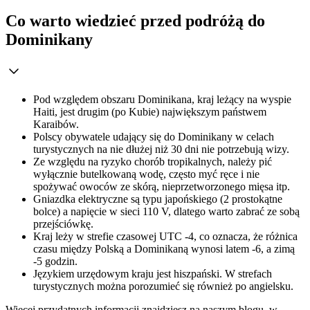
Co warto wiedzieć przed podróżą do
Dominikany
Pod względem obszaru Dominikana, kraj leżący na wyspie
Haiti, jest drugim (po Kubie) największym państwem
Karaibów.
Polscy obywatele udający się do Dominikany w celach
turystycznych na nie dłużej niż 30 dni nie potrzebują wizy.
Ze względu na ryzyko chorób tropikalnych, należy pić
wyłącznie butelkowaną wodę, często myć ręce i nie
spożywać owoców ze skórą, nieprzetworzonego mięsa itp.
Gniazdka elektryczne są typu japońskiego (2 prostokątne
bolce) a napięcie w sieci 110 V, dlatego warto zabrać ze sobą
przejściówkę.
Kraj leży w strefie czasowej UTC -4, co oznacza, że różnica
czasu między Polską a Dominikaną wynosi latem -6, a zimą
-5 godzin.
Językiem urzędowym kraju jest hiszpański. W strefach
turystycznych można porozumieć się również po angielsku.
Więcej przydatnych informacji znajdziesz na naszym blogu, w