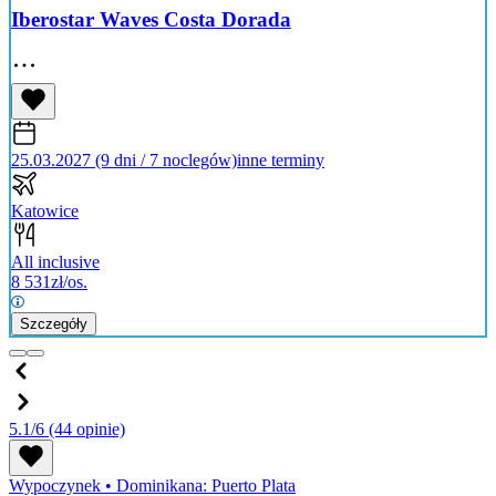
Iberostar Waves Costa Dorada
25.03.2027 (9 dni / 7 noclegów)
inne terminy
Katowice
All inclusive
8 531
zł/os.
Szczegóły
5.1/6
(44 opinie)
Wypoczynek
•
Dominikana: Puerto Plata