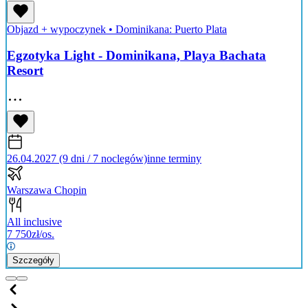
Objazd + wypoczynek
•
Dominikana: Puerto Plata
Egzotyka Light - Dominikana, Playa Bachata
Resort
26.04.2027 (9 dni / 7 noclegów)
inne terminy
Warszawa Chopin
All inclusive
7 750
zł/os.
Szczegóły