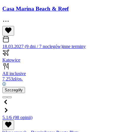
Casa Marina Beach & Reef
18.03.2027 (9 dni / 7 noclegów)
inne terminy
Katowice
All inclusive
7 253
zł/os.
Szczegóły
5.1/6
(98 opinii)