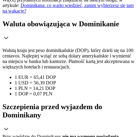
artykule:
Dominikana: co warto wiedzieć, zanim wybierzesz się tam
na wakacje?
Waluta obowiązująca w Dominikanie
Walutą kraju jest peso dominikańskie (DOP), który dzieli się na 100
centavos. Najlepiej wziąć ze sobą dolary amerykańskie i wymienić
na miejscu w banku lub kantorze. Płatność kartą jest akceptowana w
większych hotelach i restauracjach.
1 EUR = 65,41 DOP
1 USD = 56,39 DOP
1 PLN = 14,21 DOP
1 DOP = 0,07 PLN
Szczepienia przed wyjazdem do
Dominikany
Przy wjeździe do Dominikany
nie ma wymogu posiadania