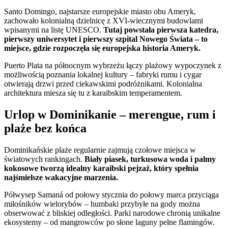
Santo Domingo, najstarsze europejskie miasto obu Ameryk,
zachowało kolonialną dzielnicę z XVI-wiecznymi budowlami
wpisanymi na listę UNESCO.
Tutaj powstała pierwsza katedra,
pierwszy uniwersytet i pierwszy szpital Nowego Świata – to
miejsce, gdzie rozpoczęła się europejska historia Ameryk.
Puerto Plata na północnym wybrzeżu łączy plażowy wypoczynek z
możliwością poznania lokalnej kultury – fabryki rumu i cygar
otwierają drzwi przed ciekawskimi podróżnikami. Kolonialna
architektura miesza się tu z karaibskim temperamentem.
Urlop w Dominikanie – merengue, rum i
plaże bez końca
Dominikańskie plaże regularnie zajmują czołowe miejsca w
światowych rankingach.
Biały piasek, turkusowa woda i palmy
kokosowe tworzą idealny karaibski pejzaż, który spełnia
najśmielsze wakacyjne marzenia.
Półwysep Samaná od połowy stycznia do połowy marca przyciąga
miłośników wielorybów – humbaki przybyłe na gody można
obserwować z bliskiej odległości. Parki narodowe chronią unikalne
ekosystemy – od mangrowców po słone laguny pełne flamingów.