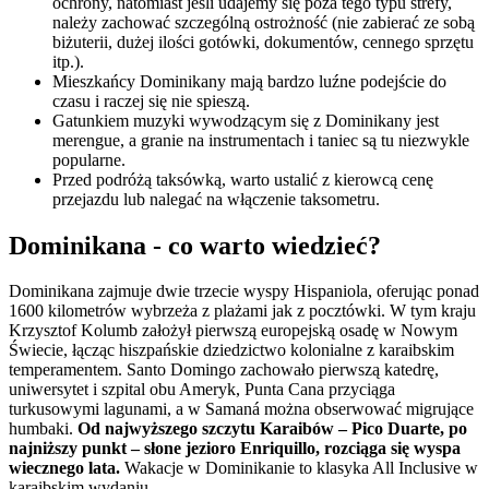
ochrony, natomiast jeśli udajemy się poza tego typu strefy,
należy zachować szczególną ostrożność (nie zabierać ze sobą
biżuterii, dużej ilości gotówki, dokumentów, cennego sprzętu
itp.).
Mieszkańcy Dominikany mają bardzo luźne podejście do
czasu i raczej się nie spieszą.
Gatunkiem muzyki wywodzącym się z Dominikany jest
merengue, a granie na instrumentach i taniec są tu niezwykle
popularne.
Przed podróżą taksówką, warto ustalić z kierowcą cenę
przejazdu lub nalegać na włączenie taksometru.
Dominikana - co warto wiedzieć?
Dominikana zajmuje dwie trzecie wyspy Hispaniola, oferując ponad
1600 kilometrów wybrzeża z plażami jak z pocztówki. W tym kraju
Krzysztof Kolumb założył pierwszą europejską osadę w Nowym
Świecie, łącząc hiszpańskie dziedzictwo kolonialne z karaibskim
temperamentem. Santo Domingo zachowało pierwszą katedrę,
uniwersytet i szpital obu Ameryk, Punta Cana przyciąga
turkusowymi lagunami, a w Samaná można obserwować migrujące
humbaki.
Od najwyższego szczytu Karaibów – Pico Duarte, po
najniższy punkt – słone jezioro Enriquillo, rozciąga się wyspa
wiecznego lata.
Wakacje w Dominikanie to klasyka All Inclusive w
karaibskim wydaniu.