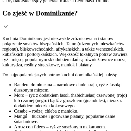
lat dyktatorskie rządy generała Rafaela Leonidasa Trujillo.
Co zjeść w Dominikanie?
Kuchnia Dominikany jest niezwykle zróżnicowana i stanowi
połączenie smaków hiszpańskich, Taino (rdzennych mieszkańców
regionu), bliskowschodnich, afrykańskich, a także wenezuelskich,
kubańskich i portorykańskich. Większość lokalnych potraw zawiera
ryż i mięso, popularnym składnikiem dań są również owoce morza,
kukurydza, rośliny strączkowe, maniok i platany.
Do najpopularniejszych potraw kuchni dominikańskiej należą:
Bandera dominicana – narodowe danie kraju, ryż z fasolą i
duszonym mięsem.
Moro – ryż z dodatkiem fasoli (habichuelas) czerwonej (rojo)
lub czarnej (negro) bądź z groszkiem (guandules), nieraz z
dodatkiem mleczka kokosowego.
Casabe – rodzaj chleba z manioku.
Mangú – tłuczone i gotowane platany, popularne danie
śniadaniowe.
Arroz con fideos – ryż ze smażonym makaronem.