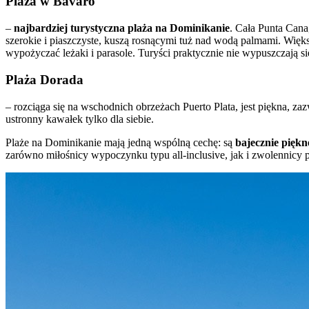
Plaża w Bavaro
–
najbardziej turystyczna plaża na Dominikanie
. Cała Punta Cana
szerokie i piaszczyste, kuszą rosnącymi tuż nad wodą palmami. Więk
wypożyczać leżaki i parasole. Turyści praktycznie nie wypuszczają się
Plaża Dorada
– rozciąga się na wschodnich obrzeżach Puerto Plata, jest piękna, z
ustronny kawałek tylko dla siebie.
Plaże na Dominikanie mają jedną wspólną cechę: są
bajecznie piękn
zarówno miłośnicy wypoczynku typu all-inclusive, jak i zwolennicy p