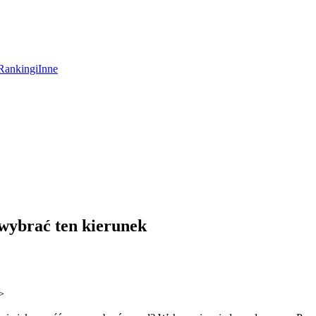
Rankingi
Inne
 wybrać ten kierunek
>