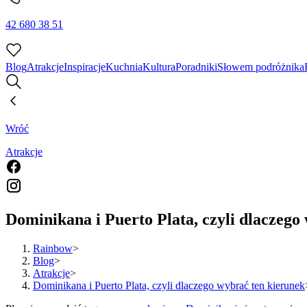
42 680 38 51
Blog
Atrakcje
Inspiracje
Kuchnia
Kultura
Poradniki
Słowem podróżnika
Wróć
Atrakcje
Dominikana i Puerto Plata, czyli dlaczego
Rainbow
>
Blog
>
Atrakcje
>
Dominikana i Puerto Plata, czyli dlaczego wybrać ten kierunek