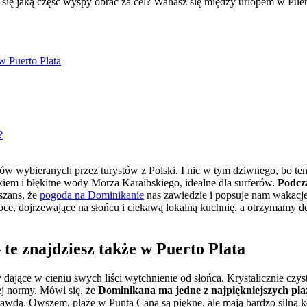
 się jaką część wyspy obrać za cel? Wahasz się między urlopem w Pue
 w Puerto Plata
?
nków wybieranych przez turystów z Polski. I nic w tym dziwnego, bo 
kiem i błękitne wody Morza Karaibskiego, idealne dla surferów.
Podcz
szans, że
pogoda na Dominikanie
nas zawiedzie i popsuje nam wakacje. 
 dojrzewające na słońcu i ciekawą lokalną kuchnię, a otrzymamy defin
 te znajdziesz także w Puerto Plata
jące w cieniu swych liści wytchnienie od słońca. Krystalicznie czyst
ej normy. Mówi się, że
Dominikana ma jedne z najpiękniejszych pla
 prawdą. Owszem, plaże w Punta Cana są piękne, ale mają bardzo silną 