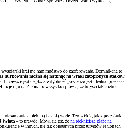
rto Plata czy Punta Cana? Sprawdź dlaczego warto wybrać się
ten wyspiarski kraj ma nam mnóstwo do zaoferowania. Dominikana to
as nurkowania można się natknąć na wraki zatopionych statków
,
Tu zawsze jest ciepło, a wilgotność powietrza jest idealna, przez co
icję raju na Ziemi. To wszystko sprawia, że turyści tak chętnie
ą, niesamowicie błękitną i ciepłą wodę. Ten widok, jak z pocztówki
ż świata
– to prawda. Mówi się też, że
najpiękniejsze plaże na
konkurencję w innych, nie tak obleganych przez turystów regionach