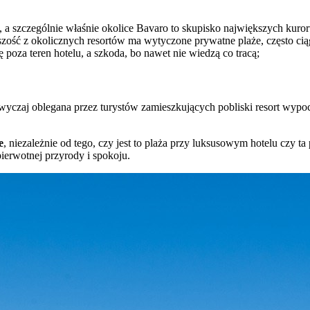
, a szczególnie właśnie okolice Bavaro to skupisko największych kuror
szość z okolicznych resortów ma wytyczone prywatne plaże, często ci
 poza teren hotelu, a szkoda, bo nawet nie wiedzą co tracą;
azwyczaj oblegana przez turystów zamieszkujących pobliski resort wyp
e
, niezależnie od tego, czy jest to plaża przy luksusowym hotelu czy 
ierwotnej przyrody i spokoju.