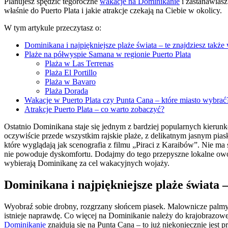
Planujesz spędzić tegoroczne
wakacje na Dominikanie
i zastanawiasz
właśnie do Puerto Plata i jakie atrakcje czekają na Ciebie w okolicy.
W tym artykule przeczytasz o:
Dominikana i najpiękniejsze plaże świata – te znajdziesz także
Plaże na półwyspie Samana w regionie Puerto Plata
Plaża w Las Terrenas
Plaża El Portillo
Plaża w Bavaro
Plaża Dorada
Wakacje w Puerto Plata czy Punta Cana – które miasto wybrać
Atrakcje Puerto Plata – co warto zobaczyć?
Ostatnio Dominikana staje się jednym z bardziej popularnych kieru
oczywiście przede wszystkim rajskie plaże, z delikatnym jasnym pias
które wyglądają jak scenografia z filmu „Piraci z Karaibów”. Nie ma 
nie powoduje dyskomfortu. Dodajmy do tego przepyszne lokalne owoce,
wybierają Dominikanę za cel wakacyjnych wojaży.
Dominikana i najpiękniejsze plaże świata –
Wyobraź sobie drobny, rozgrzany słońcem piasek. Malownicze palmy da
istnieje naprawdę. Co więcej na Dominikanie należy do krajobrazow
Dominikanie
znajdują się na Punta Cana – to już niekoniecznie jest