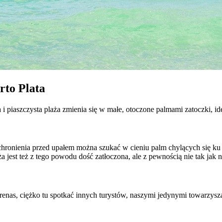
rto Plata
a i piaszczysta plaża zmienia się w małe, otoczone palmami zatoczki, ide
hronienia przed upałem można szukać w cieniu palm chylących się ku 
laża jest też z tego powodu dość zatłoczona, ale z pewnością nie tak jak 
errenas, ciężko tu spotkać innych turystów, naszymi jedynymi towarzy