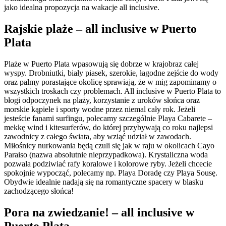
jako idealna propozycja na wakacje all inclusive.
Rajskie plaże – all inclusive w Puerto
Plata
Plaże w Puerto Plata wpasowują się dobrze w krajobraz całej
wyspy. Drobniutki, biały piasek, szerokie, łagodne zejście do wody
oraz palmy porastające okolicę sprawiają, że w mig zapominamy o
wszystkich troskach czy problemach. All inclusive w Puerto Plata to
błogi odpoczynek na plaży, korzystanie z uroków słońca oraz
morskie kąpiele i sporty wodne przez niemal cały rok. Jeżeli
jesteście fanami surfingu, polecamy szczególnie Playa Cabarete –
mekkę wind i kitesurferów, do której przybywają co roku najlepsi
zawodnicy z całego świata, aby wziąć udział w zawodach.
Miłośnicy nurkowania będą czuli się jak w raju w okolicach Cayo
Paraiso (nazwa absolutnie nieprzypadkowa). Krystaliczna woda
pozwala podziwiać rafy koralowe i kolorowe ryby. Jeżeli chcecie
spokojnie wypocząć, polecamy np. Playa Doradę czy Playa Sousę.
Obydwie idealnie nadają się na romantyczne spacery w blasku
zachodzącego słońca!
Pora na zwiedzanie! – all inclusive w
Puerto Plata