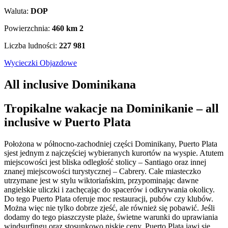
Waluta:
DOP
Powierzchnia:
460 km
2
Liczba ludności:
227 981
Wycieczki Objazdowe
All inclusive Dominikana
Tropikalne wakacje na Dominikanie – all
inclusive w Puerto Plata
Położona w północno-zachodniej części Dominikany, Puerto Plata
sjest jednym z najczęściej wybieranych kurortów na wyspie. Atutem
miejscowości jest bliska odległość stolicy – Santiago oraz innej
znanej miejscowości turystycznej – Cabrery. Całe miasteczko
utrzymane jest w stylu wiktoriańskim, przypominając dawne
angielskie uliczki i zachęcając do spacerów i odkrywania okolicy.
Do tego Puerto Plata oferuje moc restauracji, pubów czy klubów.
Można więc nie tylko dobrze zjeść, ale również się pobawić. Jeśli
dodamy do tego piaszczyste plaże, świetne warunki do uprawiania
windsurfingu oraz stosunkowo niskie ceny, Puerto Plata jawi się