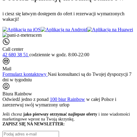
i ciesz się łatwym dostępem do ofert i rezerwacji wymarzonych
wakacji!
Call center
42 680 38 51
codziennie
w godz. 8:00-22:00
Mail
Formularz kontaktowy
Nasi konsultanci są do Twojej dyspozycji 7
dni w tygodniu
Biura Rainbow
Odwiedź jedno z ponad
100 biur Rainbow
w całej Polsce i
zarezerwuj swój
wymarzony urlop
Jeśli chcesz
jako pierwszy otrzymać najlepsze oferty
i inne wiadomości
marketingowe wprost na Twoją skrzynkę,
ZAPISZ SIĘ NA NEWSLETTER: