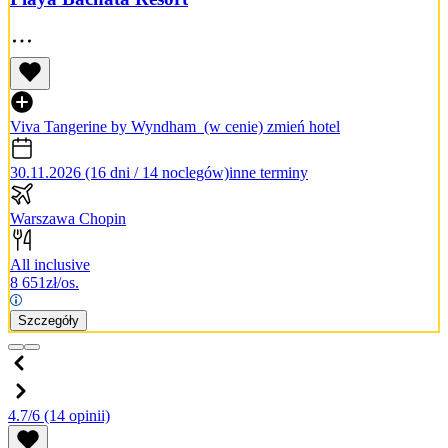
Viva Tangerine by Wyndham
(w cenie)
zmień hotel
30.11.2026 (16 dni / 14 noclegów)
inne terminy
Warszawa Chopin
All inclusive
8 651
zł/os.
Szczegóły
4.7/6
(14 opinii)