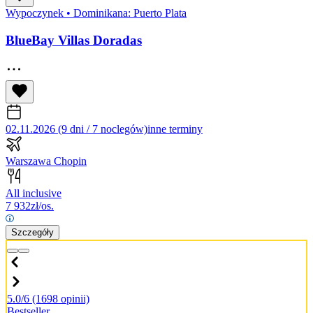
Wypoczynek
•
Dominikana: Puerto Plata
BlueBay Villas Doradas
02.11.2026 (9 dni / 7 noclegów)
inne terminy
Warszawa Chopin
All inclusive
7 932
zł/os.
Szczegóły
5.0/6
(1698 opinii)
Bestseller