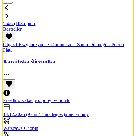
5.4/6
(108 opinii)
Bestseller
Objazd + wypoczynek
•
Dominikana: Santo Domingo - Puerto
Plata
Karaibska ślicznotka
Przedłuż wakacje o pobyt w hotelu
14.12.2026 (9 dni / 7 noclegów)
inne terminy
Warszawa Chopin