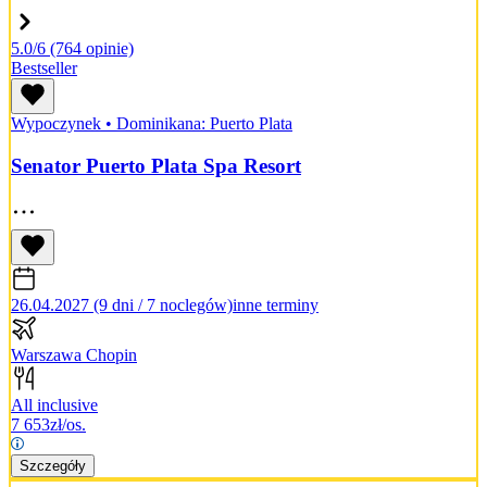
5.0/6
(764 opinie)
Bestseller
Wypoczynek
•
Dominikana: Puerto Plata
Senator Puerto Plata Spa Resort
26.04.2027 (9 dni / 7 noclegów)
inne terminy
Warszawa Chopin
All inclusive
7 653
zł/os.
Szczegóły