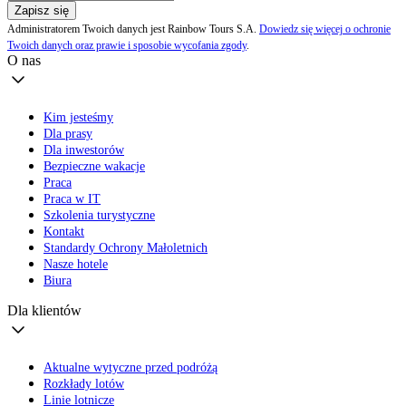
Zapisz się
Administratorem Twoich danych jest Rainbow Tours S.A.
Dowiedz się więcej o ochronie
Twoich danych oraz prawie i sposobie wycofania zgody
.
O nas
Kim jesteśmy
Dla prasy
Dla inwestorów
Bezpieczne wakacje
Praca
Praca w IT
Szkolenia turystyczne
Kontakt
Standardy Ochrony Małoletnich
Nasze hotele
Biura
Dla klientów
Aktualne wytyczne przed podróżą
Rozkłady lotów
Linie lotnicze