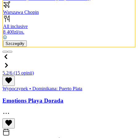
Warszawa Chopin
All inclusive
8 400
zł/os.
Szczegóły
5.2/6
(15 opinii)
Wypoczynek
•
Dominikana: Puerto Plata
Emotions Playa Dorada