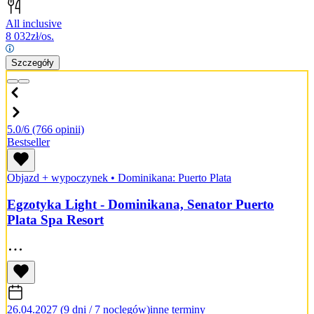
All inclusive
8 032
zł/os.
Szczegóły
5.0/6
(766 opinii)
Bestseller
Objazd + wypoczynek
•
Dominikana: Puerto Plata
Egzotyka Light - Dominikana, Senator Puerto
Plata Spa Resort
26.04.2027 (9 dni / 7 noclegów)
inne terminy