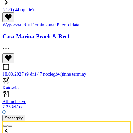
5.1/6
(44 opinie)
Wypoczynek
•
Dominikana: Puerto Plata
Casa Marina Beach & Reef
18.03.2027 (9 dni / 7 noclegów)
inne terminy
Katowice
All inclusive
7 253
zł/os.
Szczegóły