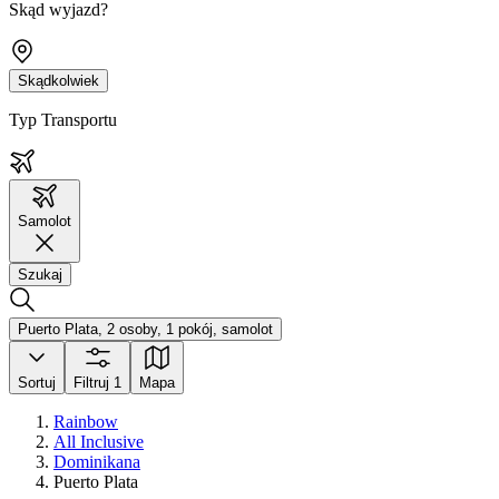
Skąd wyjazd?
Skądkolwiek
Typ Transportu
Samolot
Szukaj
Puerto Plata, 2 osoby, 1 pokój, samolot
Sortuj
Filtruj
1
Mapa
Rainbow
All Inclusive
Dominikana
Puerto Plata