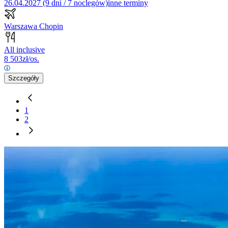
26.04.2027 (9 dni / 7 noclegów)
inne terminy
Warszawa Chopin
All inclusive
8 503
zł/os.
Szczegóły
1
2