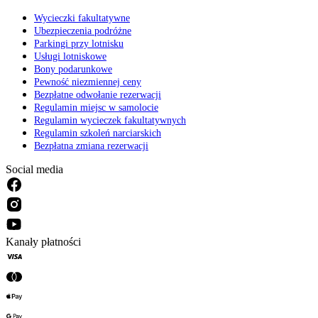
Wycieczki fakultatywne
Ubezpieczenia podróżne
Parkingi przy lotnisku
Usługi lotniskowe
Bony podarunkowe
Pewność niezmiennej ceny
Bezpłatne odwołanie rezerwacji
Regulamin miejsc w samolocie
Regulamin wycieczek fakultatywnych
Regulamin szkoleń narciarskich
Bezpłatna zmiana rezerwacji
Social media
Kanały płatności