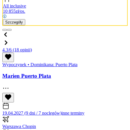
All inclusive
10 855
zł/os.
Szczegóły
4.3/6
(18 opinii)
Wypoczynek
•
Dominikana: Puerto Plata
Marien Puerto Plata
19.04.2027 (9 dni / 7 noclegów)
inne terminy
Warszawa Chopin