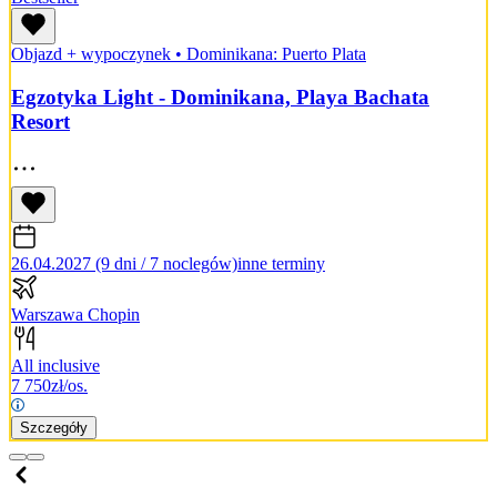
Objazd + wypoczynek
•
Dominikana: Puerto Plata
Egzotyka Light - Dominikana, Playa Bachata
Resort
26.04.2027 (9 dni / 7 noclegów)
inne terminy
Warszawa Chopin
All inclusive
7 750
zł/os.
Szczegóły