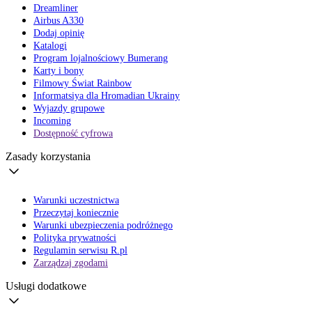
Dreamliner
Airbus A330
Dodaj opinię
Katalogi
Program lojalnościowy Bumerang
Karty i bony
Filmowy Świat Rainbow
Informatsiya dla Hromadian Ukrainy
Wyjazdy grupowe
Incoming
Dostępność cyfrowa
Zasady korzystania
Warunki uczestnictwa
Przeczytaj koniecznie
Warunki ubezpieczenia podróżnego
Polityka prywatności
Regulamin serwisu R.pl
Zarządzaj zgodami
Usługi dodatkowe