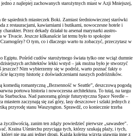
 jedno z najlepiej zachowanych starożytnych miast w Azji Mniejszej,
 tle sąsiednich miasteczek Boki. Zamiast średniowiecznej starówki
 z restauracjami, kawiarniami i butikami, nowoczesne hotele i
arakter. Przez dekady działał tu arsenał marynarki austro-
a w Tivacie. Jeszcze kilkanaście lat temu było to spokojne
w Czarnogóry? O tym, co i dlaczego warto tu zobaczyć, przeczytasz w
o Egiptu. Pośród cudów starożytnego świata tylko one wciąż dumnie
u dzisiejszych architektów lekki wstyd – jak można było je stworzyć
ś jeszcze? Nim wybierzemy się w podróż, warto poznać fakty o
ekście łączymy historię z doświadczeniami naszych podróżników.
ynną komedią romantyczną „Bezsenność w Seattle”, deszczową pogodą
wna portowa historia i nowoczesna architektura. To tutaj, na targu
toria Starbucksa. Nad panoramą góruje futurystyczna Space Needle –
a miastem zaczynają się zaś góry, lasy deszczowe i szlaki jednych z
ziką przyrodę stanu Waszyngton. Sprawdź, co koniecznie trzeba
za życzliwością, zanim ten zdąży powiedzieć pierwsze „sawasdee".
ć. Kraina Uśmiechu przyciąga tych, którzy szukają plaży, i tych,
a której nie ma ani jednej drogi. Każda kolejna wizyta ujawnia inne z