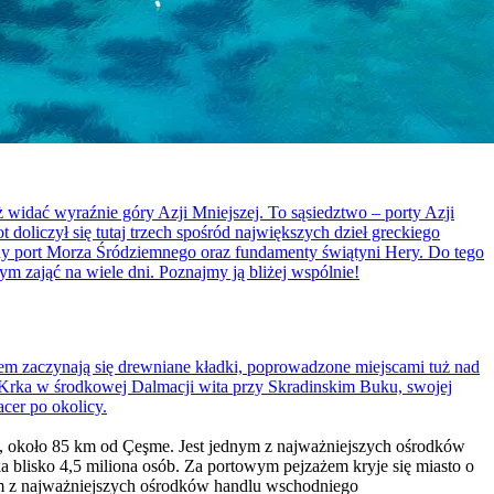
 widać wyraźnie góry Azji Mniejszej. To sąsiedztwo – porty Azji
 doliczył się tutaj trzech spośród największych dzieł greckiego
uczny port Morza Śródziemnego oraz fundamenty świątyni Hery. Do tego
m zająć na wiele dni. Poznajmy ją bliżej wspólnie!
tem zaczynają się drewniane kładki, poprowadzone miejscami tuż nad
 Krka w środkowej Dalmacji wita przy Skradinskim Buku, swojej
cer po okolicy.
go, około 85 km od Çeşme. Jest jednym z najważniejszych ośrodków
a blisko 4,5 miliona osób. Za portowym pejzażem kryje się miasto o
dnym z najważniejszych ośrodków handlu wschodniego