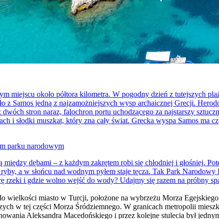
 miejscu około półtora kilometra. W pogodny dzień z tutejszych plaż
biło z Samos jedną z najzamożniejszych wysp archaicznej Grecji. Herodot
rę z dwóch stron naraz, falochron portu uchodzącego za najstarszy szt
h i słodki muszkat, który zna cały świat. Grecka wyspa Samos ma czy
kim parku narodowym
między dębami – z każdym zakrętem robi się chłodniej i głośniej. Po
ce ryby, a w słońcu nad wodnym pyłem staje tęcza. Tak Park Narodowy
rę rzeki i gdzie wolno wejść do wody? Udajmy się razem na próbny spa
o do wielkości miasto w Turcji, położone na wybrzeżu Morza Egejskie
wszych w tej części Morza Śródziemnego. W granicach metropolii mieszk
a panowania Aleksandra Macedońskiego i przez kolejne stulecia był je