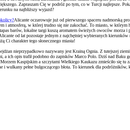
iększego. Zapraszam Cię w podróż po tym, co w Turcji najlepsze. Pokaż
ierunku na najbliższy wyjazd?
okolicy?
Alicante oczarowuje już od pierwszego spaceru nadmorską pr
m i atmosferą, w której trudno się nie zakochać. To miasto, w którym 
h tapas barów, lokalne targi kuszą aromatem świeżych owoców morza i
Alicante od lat pozostaje jednym z najchętniej wybieranych kierunkó
liżą Ci charakter tego słonecznego miasta!
ejdżan nieprzypadkowo nazywany jest Krainą Ognia. Z tutejszej ziem
mi, a ich opis trafił podobno do zapisków Marco Polo. Dziś nad Baku g
orzem Kaspijskim a szczytami Wielkiego Kaukazu zmieściło się tu zas
 i wulkany pełne bulgoczącego błota. To kierunek dla podróżników, kt