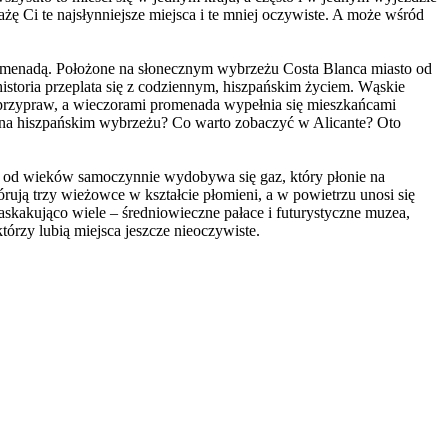
ę Ci te najsłynniejsze miejsca i te mniej oczywiste. A może wśród
omenadą. Położone na słonecznym wybrzeżu Costa Blanca miasto od
historia przeplata się z codziennym, hiszpańskim życiem. Wąskie
 przypraw, a wieczorami promenada wypełnia się mieszkańcami
w na hiszpańskim wybrzeżu? Co warto zobaczyć w Alicante? Oto
i od wieków samoczynnie wydobywa się gaz, który płonie na
órują trzy wieżowce w kształcie płomieni, a w powietrzu unosi się
kakująco wiele – średniowieczne pałace i futurystyczne muzea,
órzy lubią miejsca jeszcze nieoczywiste.