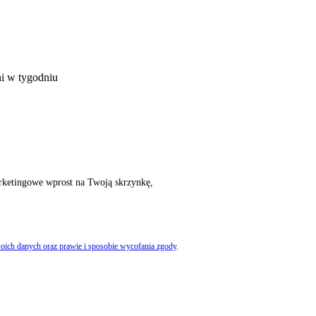
ni w tygodniu
rketingowe wprost na Twoją skrzynkę,
oich danych oraz prawie i sposobie wycofania zgody
.