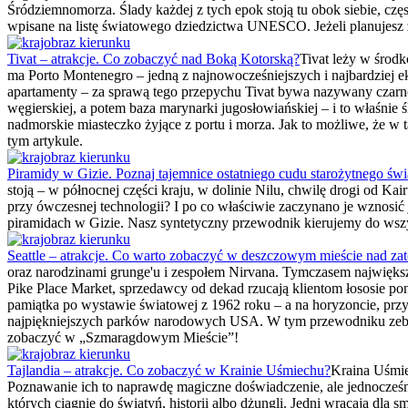
Śródziemnomorza. Ślady każdej z tych epok stoją tu obok siebie, czę
wpisane na listę światowego dziedzictwa UNESCO. Jeżeli planujesz z
Tivat – atrakcje. Co zobaczyć nad Boką Kotorską?
Tivat leży w środk
ma Porto Montenegro – jedną z najnowocześniejszych i najbardziej e
apartamenty – za sprawą tego przepychu Tivat bywa nazywany czarno
węgierskiej, a potem baza marynarki jugosłowiańskiej – i to właśnie ś
nadmorskie miasteczko żyjące z portu i morza. Jak to możliwe, że w 
tym artykule.
Piramidy w Gizie. Poznaj tajemnice ostatniego cudu starożytnego świ
stoją – w północnej części kraju, w dolinie Nilu, chwilę drogi od Kai
przy ówczesnej technologii? I po co właściwie zaczynano je wznosi
piramidach w Gizie. Nasz syntetyczny przewodnik kierujemy do wszyst
Seattle – atrakcje. Co warto zobaczyć w deszczowym mieście nad za
oraz narodzinami grunge'u i zespołem Nirvana. Tymczasem największe
Pike Place Market, sprzedawcy od dekad rzucają klientom łososie pona
pamiątka po wystawie światowej z 1962 roku – a na horyzoncie, przy 
najpiękniejszych parków narodowych USA. W tym przewodniku zebrali
zobaczyć w „Szmaragdowym Mieście”!
Tajlandia – atrakcje. Co zobaczyć w Krainie Uśmiechu?
Kraina Uśmie
Poznawanie ich to naprawdę magiczne doświadczenie, ale jednocześnie
których ciągnie do świątyń, historii albo dżungli. Jedni wracają dla s