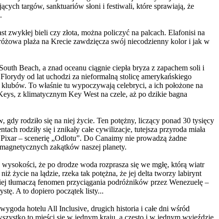
ych targów, sanktuariów słoni i festiwali, które sprawiają, że
.
st zwykłej bieli czy złota, można policzyć na palcach. Elafonisi na
u różowa plaża na Krecie zawdzięcza swój niecodzienny kolor i jak w
outh Beach, a znad oceanu ciągnie ciepła bryza z zapachem soli i
 Florydy od lat uchodzi za nieformalną stolicę amerykańskiego
 klubów. To właśnie tu wypoczywają celebryci, a ich położone na
eys, z klimatycznym Key West na czele, aż po dzikie bagna
gdy rodziło się na niej życie. Ten potężny, liczący ponad 30 tysięcy
 rodziły się i znikały całe cywilizacje, tutejsza przyroda miała
a Pixar – scenerię „Odlotu”. Do Canaimy nie prowadzą żadne
j magnetycznych zakątków naszej planety.
wysokości, że po drodze woda rozprasza się we mgłę, którą wiatr
 życie na lądzie, rzeka tak potężna, że jej delta tworzy labirynt
ełniej tłumaczą fenomen przyciągania podróżników przez Wenezuelę –
tę. A to dopiero początek listy...
 wygoda hotelu All Inclusive, drugich historia i całe dni wśród
e wszystko to mieści się w jednym kraju, a często i w jednym wyjeździe