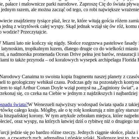
, pałace i malownicze parki narodowe. Zaproszę Cię do świata pływając
 jednym razem, ale można zacząć od tego, co robi największe wrażenie
wiecie znajdziemy tysiące plaż, lecz te, które witają gościa różem zamia
i za jedną z wizytówek całej wyspy. Skąd jednak wziął się ów róż, kom
o wodzie? Przeczytajcie.
 Miami lato nie kończy się nigdy. Słońce rozgrzewa pastelowe fasady S
z latynoskim, tropikalnym luzem, dlatego drugie co do wielkości miasto
i, a nadmorska promenada Ocean Drive pełna jest barów, restauracji i
mi to także przyroda – od koralowych wysepek archipelagu Florida K
Narodowy Canaima to swoista kopia fragmentu naszej planety z czasów, 
o geologiczny wehikuł czasu. Podczas gdy na pozostałych kontynentach
kiem to stąd Arthur Conan Doyle wziął pomysł na „Zaginiony świat”, 
Przekonaj się, co czeka na Ciebie w jednym z najdzikszych i najbardzie
ospadu świata?
W Wenezueli najwyższy wodospad świata spada z takiej 
ę całego kraju. Mógłby, ale o tę rolę konkurują z nim góry starsze niż
 dla hiszpańskiej korony. W tym artykule zebrałam miejsca, które najp
ieć, oraz wyspy, na których łatwiej dziś o rybitwę niż o drugiego turys
urcji jedzie się po bardzo różne rzeczy. Jednych ciągnie słońce, plaża i
no, a czwartych ruch, adrenalina i górskie szlaki. Najlepsze jest to, ż