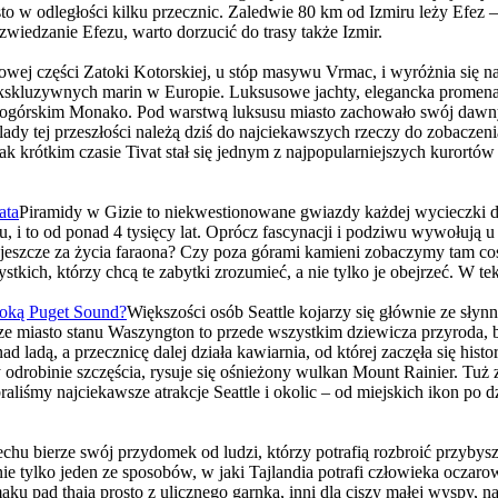
sto w odległości kilku przecznic. Zaledwie 80 km od Izmiru leży Efez –
wiedzanie Efezu, warto dorzucić do trasy także Izmir.
owej części Zatoki Kotorskiej, u stóp masywu Vrmac, i wyróżnia się na
kskluzywnych marin w Europie. Luksusowe jachty, elegancka promenada
górskim Monako. Pod warstwą luksusu miasto zachowało swój dawny ch
lady tej przeszłości należą dziś do najciekawszych rzeczy do zobaczeni
tak krótkim czasie Tivat stał się jednym z najpopularniejszych kurortó
ata
Piramidy w Gizie to niekwestionowane gwiazdy każdej wycieczki d
ru, i to od ponad 4 tysięcy lat. Oprócz fascynacji i podziwu wywołują 
ć jeszcze za życia faraona? Czy poza górami kamieni zobaczymy tam co
kich, którzy chcą te zabytki zrozumieć, a nie tylko je obejrzeć. W t
toką Puget Sound?
Większości osób Seattle kojarzy się głównie ze sł
 miasto stanu Waszyngton to przede wszystkim dziewicza przyroda, bar
d ladą, a przecznicę dalej działa kawiarnia, od której zaczęła się his
odrobinie szczęścia, rysuje się ośnieżony wulkan Mount Rainier. Tuż z
śmy najciekawsze atrakcje Seattle i okolic – od miejskich ikon po d
chu bierze swój przydomek od ludzi, którzy potrafią rozbroić przybys
 tylko jeden ze sposobów, w jaki Tajlandia potrafi człowieka oczarowa
maku pad thaia prosto z ulicznego garnka, inni dla ciszy małej wyspy, n