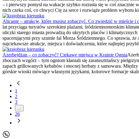
– i pierwszy pomysł na wakacje szybko rozrasta się w coś znacznie w
nich czeka coś, co chwyci Cię za serce i rozwiąże problem wyboru k
Alicante – atrakcje, które musisz zobaczyć. Co zwiedzić w mieście i 
lat przyciąga turystów szerokimi plażami, śródziemnomorskim klimate
uliczki starego miasta prowadzą do ukrytych placów i klimatycznyc
spacerującymi przy szumie fal Morza Śródziemnego. Co sprawia, że 
najciekawsze atrakcje, miejsca i doświadczenia, które najlepiej przyb
Azerbejdżan – co zobaczyć? Ciekawe miejsca w Krainie Ognia
Azerb
zboczach wzgórz – tym ogniom kłaniali się zaratusztriańscy pielgrzy
zapach grillowanych kebabów i mocnej herbaty z samowara. Między M
górskie wioski mówiące własnymi językami, kolorowe formacje skalne
1
2
3
...
26