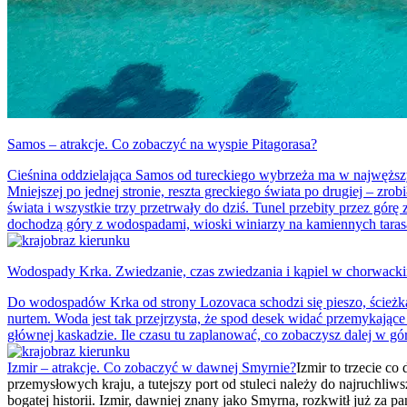
Samos – atrakcje. Co zobaczyć na wyspie Pitagorasa?
Cieśnina oddzielająca Samos od tureckiego wybrzeża ma w najwęższym
Mniejszej po jednej stronie, reszta greckiego świata po drugiej – zro
świata i wszystkie trzy przetrwały do dziś. Tunel przebity przez gó
dochodzą góry z wodospadami, wioski winiarzy na kamiennych tarasac
Wodospady Krka. Zwiedzanie, czas zwiedzania i kąpiel w chorwac
Do wodospadów Krka od strony Lozovaca schodzi się pieszo, ścieżką 
nurtem. Woda jest tak przejrzysta, że spod desek widać przemykają
głównej kaskadzie. Ile czasu tu zaplanować, co zobaczysz dalej w gó
Izmir – atrakcje. Co zobaczyć w dawnej Smyrnie?
Izmir to trzecie c
przemysłowych kraju, a tutejszy port od stuleci należy do najruchli
bogatej historii. Izmir, dawniej znany jako Smyrna, rozkwitł już z