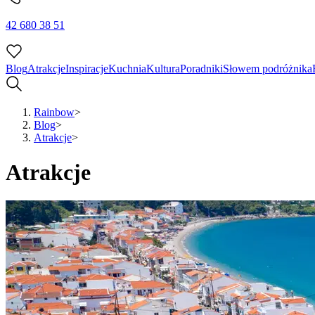
42 680 38 51
Blog
Atrakcje
Inspiracje
Kuchnia
Kultura
Poradniki
Słowem podróżnika
Rainbow
>
Blog
>
Atrakcje
>
Atrakcje