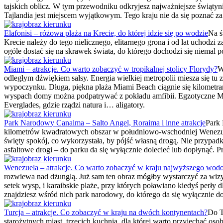
tajskich oblicz. W tym przewodniku odkryjesz najważniejsze świątynie
Tajlandia jest miejscem wyjątkowym. Tego kraju nie da się poznać za
Elafonisi – różowa plaża na Krecie, do której idzie się po wodzie
Na ś
Krecie należy do tego nielicznego, elitarnego grona i od lat uchodz
ogóle dostać się na skrawek świata, do którego dochodzi się niemal p
Miami – atrakcje. Co warto zobaczyć w tropikalnej stolicy Florydy?
W
odległym dźwiękiem salsy. Energia wielkiej metropolii miesza się tu 
wypoczynku. Długa, piękna plaża Miami Beach ciągnie się kilometram
wyspach domy można podpatrywać z pokładu amfibii. Egzotyczne Mia
Everglades, gdzie rządzi natura i… aligatory.
Park Narodowy Canaima – Salto Angel, Roraima i inne atrakcje
Park 
kilometrów kwadratowych obszar w południowo-wschodniej Wenezueli t
święty spokój, co wykorzystała, by pójść własną drogą. Nie przypad
asfaltowe drogi – do parku da się wyłącznie dolecieć lub dopłynąć. 
Wenezuela – atrakcje. Co warto zobaczyć w kraju najwyższego wod
rozwiewa nad dżunglą. Już sam ten obraz mógłby wystarczyć za wizytówk
setek wysp, i karaibskie plaże, przy których poławiano kiedyś perły
znajdziesz wśród nich park narodowy, do którego da się wyłącznie dolec
Turcja – atrakcje. Co zobaczyć w kraju na dwóch kontynentach?
Do T
starożytnych miast, trzecich kuchnia, dla której warto przyjechać osob