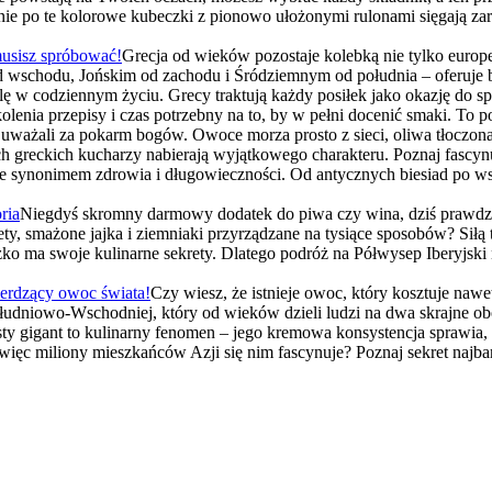
 po te kolorowe kubeczki z pionowo ułożonymi rulonami sięgają zarów
musisz spróbować!
Grecja od wieków pozostaje kolebką nie tylko europejs
d wschodu, Jońskim od zachodu i Śródziemnym od południa – oferuje b
olę w codziennym życiu. Grecy traktują każdy posiłek jako okazję do sp
olenia przepisy i czas potrzebny na to, by w pełni docenić smaki. To p
cy uważali za pokarm bogów. Owoce morza prosto z sieci, oliwa tłoczo
greckich kucharzy nabierają wyjątkowego charakteru. Poznaj fascynując
aje synonimem zdrowia i długowieczności. Od antycznych biesiad po w
ria
Niegdyś skromny darmowy dodatek do piwa czy wina, dziś prawdzi
ty, smażone jajka i ziemniaki przyrządzane na tysiące sposobów? Siłą 
zko ma swoje kulinarne sekrety. Dlatego podróż na Półwysep Iberyjski
ierdzący owoc świata!
Czy wiesz, że istnieje owoc, który kosztuje nawe
ołudniowo-Wschodniej, który od wieków dzieli ludzi na dwa skrajne ob
sty gigant to kulinarny fenomen – jego kremowa konsystencja sprawia
o więc miliony mieszkańców Azji się nim fascynuje? Poznaj sekret najb