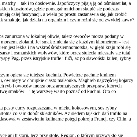
matchy – tak i to dosłownie. Japończycy pijają ją od ośmiuset lat, a
ońskich klasztorów, gdzie pomagał mnichom skupić się podczas
eją całej fascynacji, a wielu po prostu zastanawia się, jak zrobić
Jak smakuje, jak działa na organizm i czym różni się od zwykłej kawy?
eba zanurzona w lokalnej oliwie, talerz owoców morza podany w
 morzem, ziołami. Jej smak zmienia się z każdym kilometrem – jest
iem jest lekka i na wskroś śródziemnomorska, w głębi kraju robi się
sarzy i osmańskich wpływów, które przez stulecia mieszały się tutaj
y Pag, przez istryjskie trufle i fuži, aż po slawoński kulen, rybny
czym opiera się tutejsza kuchnia. Powietrze pachnie kminem
u, owinięty w chrupkie ciasto malsouka. Maghreb najczęściej kojarzy
eżych ryb i owoców morza oraz aromatycznych przypraw, których
rstwę smaków – i tę warstwę warto poznać od kuchni. Oto co
ka pasty curry rozpuszczana w mleku kokosowym, sos rybny
stotna co sam dobór składników. Aż siedem tajskich dań trafiło na
klasował w zestawieniu kulinarne potęgi pokroju Francji czy Chin, a
ce ani historii, lecz przy stole. Region, o którym przywykło się