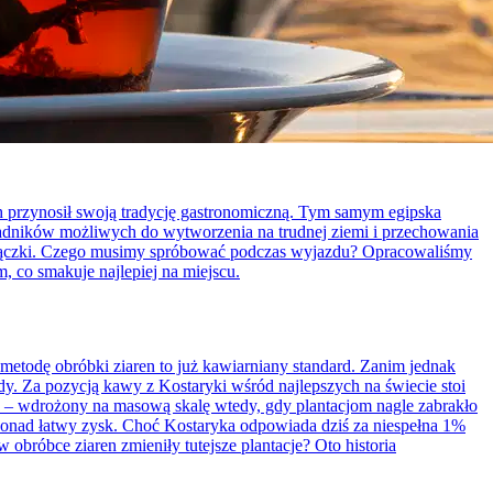
ich przynosił swoją tradycję gastronomiczną. Tym samym egipska
składników możliwych do wytworzenia na trudnej ziemi i przechowania
, strączki. Czego musimy spróbować podczas wyjazdu? Opracowaliśmy
, co smakuje najlepiej na miejscu.
metodę obróbki ziaren to już kawiarniany standard. Zanim jednak
dy. Za pozycją kawy z Kostaryki wśród najlepszych na świecie stoi
ren – wdrożony na masową skalę wtedy, gdy plantacjom nagle zabrakło
 ponad łatwy zysk. Choć Kostaryka odpowiada dziś za niespełna 1%
obróbce ziaren zmieniły tutejsze plantacje? Oto historia