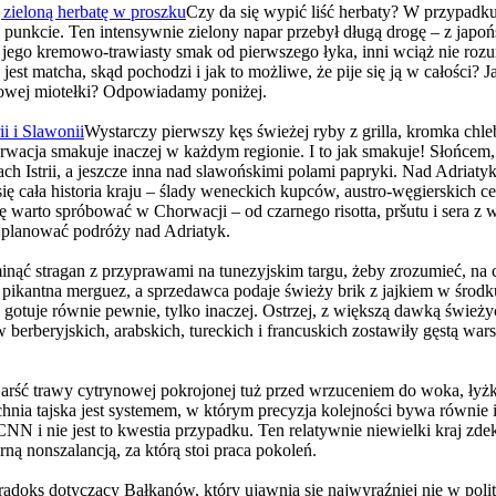
ą zieloną herbatę w proszku
Czy da się wypić liść herbaty? W przypadku 
jej punkcie. Ten intensywnie zielony napar przebył długą drogę – z jap
i jego kremowo-trawiasty smak od pierwszego łyka, inni wciąż nie rozumi
st matcha, skąd pochodzi i jak to możliwe, że pije się ją w całości? 
sowej miotełki? Odpowiadamy poniżej.
i i Slawonii
Wystarczy pierwszy kęs świeżej ryby z grilla, kromka chl
horwacja smakuje inaczej w każdym regionie. I to jak smakuje! Słońcem,
ch Istrii, a jeszcze inna nad slawońskimi polami papryki. Nad Adriatyk
ę cała historia kraju – ślady weneckich kupców, austro-węgierskich ce
arto spróbować w Chorwacji – od czarnego risotta, pršutu i sera z wysp
ąć planować podróży nad Adriatyk.
nąć stragan z przyprawami na tunezyjskim targu, żeby zrozumieć, na 
e pikantna merguez, a sprzedawca podaje świeży brik z jajkiem w środk
a gotuje równie pewnie, tylko inaczej. Ostrzej, z większą dawką świ
berberyjskich, arabskich, tureckich i francuskich zostawiły gęstą wa
arść trawy cytrynowej pokrojonej tuż przed wrzuceniem do woka, łyż
hnia tajska jest systemem, w którym precyzja kolejności bywa równie i
CNN i nie jest to kwestia przypadku. Ten relatywnie niewielki kraj zde
ą nonszalancją, za którą stoi praca pokoleń.
radoks dotyczący Bałkanów, który ujawnia się najwyraźniej nie w polity