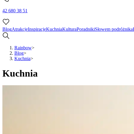
42 680 38 51
Blog
Atrakcje
Inspiracje
Kuchnia
Kultura
Poradniki
Słowem podróżnika
Rainbow
>
Blog
>
Kuchnia
>
Kuchnia