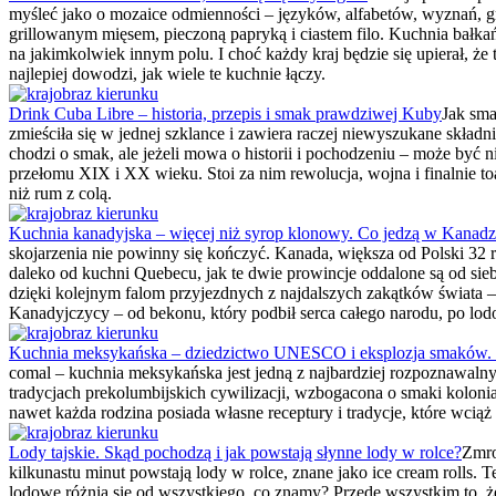
myśleć jako o mozaice odmienności – języków, alfabetów, wyznań, gr
grillowanym mięsem, pieczoną papryką i ciastem filo. Kuchnia bałkań
na jakimkolwiek innym polu. I choć każdy kraj będzie się upierał, że t
najlepiej dowodzi, jak wiele te kuchnie łączy.
Drink Cuba Libre – historia, przepis i smak prawdziwej Kuby
Jak sma
zmieściła się w jednej szklance i zawiera raczej niewyszukane skład
chodzi o smak, ale jeżeli mowa o historii i pochodzeniu – może być
przełomu XIX i XX wieku. Stoi za nim rewolucja, wojna i finalnie 
niż rum z colą.
Kuchnia kanadyjska – więcej niż syrop klonowy. Co jedzą w Kanadz
skojarzenia nie powinny się kończyć. Kanada, większa od Polski 32 r
daleko od kuchni Quebecu, jak te dwie prowincje oddalone są od sieb
dzięki kolejnym falom przyjezdnych z najdalszych zakątków świata – 
Kanadyjczycy – od bekonu, który podbił serca całego narodu, po lod
Kuchnia meksykańska – dziedzictwo UNESCO i eksplozja smaków. 
comal – kuchnia meksykańska jest jedną z najbardziej rozpoznawal
tradycjach prekolumbijskich cywilizacji, wzbogacona o smaki kolonial
nawet każda rodzina posiada własne receptury i tradycje, które wciąż
Lody tajskie. Skąd pochodzą i jak powstają słynne lody w rolce?
Zmro
kilkunastu minut powstają lody w rolce, znane jako ice cream rolls. T
lodowe różnią się od wszystkiego, co znamy? Przede wszystkim to, 