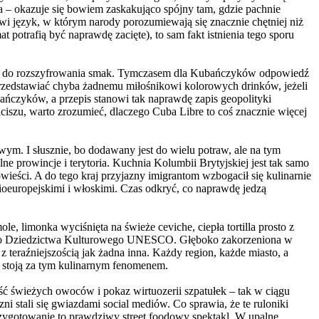
a – okazuje się bowiem zaskakująco spójny tam, gdzie pachnie
owi język, w którym narody porozumiewają się znacznie chętniej niż
at potrafią być naprawdę zacięte), to sam fakt istnienia tego sporu
ny do rozszyfrowania smak. Tymczasem dla Kubańczyków odpowiedź
a przedstawiać chyba żadnemu miłośnikowi kolorowych drinków, jeżeli
ańczyków, a przepis stanowi tak naprawdę zapis geopolityki
iszu, warto zrozumieć, dlaczego Cuba Libre to coś znacznie więcej
ym. I słusznie, bo dodawany jest do wielu potraw, ale na tym
e prowincje i terytoria. Kuchnia Kolumbii Brytyjskiej jest tak samo
wieści. A do tego kraj przyjazny imigrantom wzbogacił się kulinarnie
nioeuropejskimi i włoskimi. Czas odkryć, co naprawdę jedzą
e, limonka wyciśnięta na świeże ceviche, ciepła tortilla prosto z
alnego Dziedzictwa Kulturowego UNESCO. Głęboko zakorzeniona w
 teraźniejszością jak żadna inna. Każdy region, każde miasto, a
re stoją za tym kulinarnym fenomenem.
ć świeżych owoców i pokaz wirtuozerii szpatułek – tak w ciągu
zni stali się gwiazdami social mediów. Co sprawia, że te ruloniki
rzygotowanie to prawdziwy street foodowy spektakl. W upalne