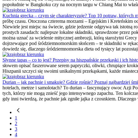
popołudnie w Bangkoku czy na nocnym targu w Chiang Mai to właśnie
Kuchnia grecka – czym się charakteryzuje? Top 10 potraw, których 
próbę czasu. Otoczona czterema morzami – Egejskim i Kreteńskim o
Niewiele jest miejsc na świecie, gdzie jedzenie odgrywa tak istotną r
prostych zasadach: najlepsze lokalne składniki, sprawdzone przez pok
można uznać za wcielenie mitycznej ambrozji, którą starożytni Gre
dojrzewające pod śródziemnomorskim słońcem – te składniki w rękach 
dowiedz się, dlaczego śródziemnomorska dieta od tysięcy lat pozost
Słynne tapas – co to jest? Przepisy na hiszpańskie przekąski i ich histo
słowem opisać faszerowane serem papryczki, oliwki, chrupiące krokie
Hiszpanii szczyci się swoimi unikalnymi przekąskami, każde miastec
Durian – jak pachnie i smakuje? Gdzie rośnie? Poznaj najbardziej śm
hotelach, metrze i samolotach? To durian – fascynujący owoc Azji P
tych, którzy nie mogą znieść jego intensywnego zapachu. Ten kolcza
gdy inni twierdzą, że pachnie jak zgniłe jajka z czosnkiem. Dlaczeg
1
2
3
4