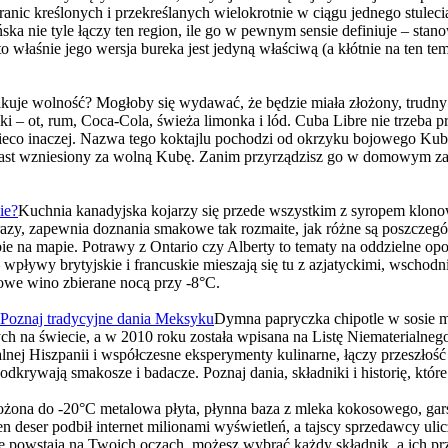
anic kreślonych i przekreślanych wielokrotnie w ciągu jednego stuleci
ska nie tyle łączy ten region, ile go w pewnym sensie definiuje – stan
o właśnie jego wersja bureka jest jedyną właściwą (a kłótnie na ten tem
kuje wolność? Mogłoby się wydawać, że będzie miała złożony, trud
niki – ot, rum, Coca-Cola, świeża limonka i lód. Cuba Libre nie trzeb
 nieco inaczej. Nazwa tego koktajlu pochodzi od okrzyku bojowego Kub
toast wzniesiony za wolną Kubę. Zanim przyrządzisz go w domowym zac
ie?
Kuchnia kanadyjska kojarzy się przede wszystkim z syropem klonow
azy, zapewnia doznania smakowe tak rozmaite, jak różne są poszczególn
ie na mapie. Potrawy z Ontario czy Alberty to tematy na oddzielne opo
wpływy brytyjskie i francuskie mieszają się tu z azjatyckimi, wschod
owe wino zbierane nocą przy -8°C.
Poznaj tradycyjne dania Meksyku
Dymna papryczka chipotle w sosie mol
nych na świecie, a w 2010 roku została wpisana na Listę Niemateri
nej Hiszpanii i współczesne eksperymenty kulinarne, łączy przeszłość z
 odkrywają smakosze i badacze. Poznaj dania, składniki i historię, któ
żona do -20°C metalowa płyta, płynna baza z mleka kokosowego, garś
en deser podbił internet milionami wyświetleń, a tajscy sprzedawcy ulic
że powstają na Twoich oczach, możesz wybrać każdy składnik, a ich p