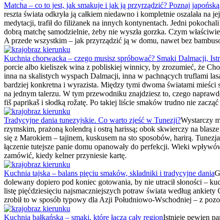
Matcha – co to jest, jak smakuje i jak ją przyrządzić? Poznaj japońsk
reszta świata odkryła ją całkiem niedawno i kompletnie oszalała na 
medytacji, trafił do filiżanek na innych kontynentach. Jedni pokochal
dobrą matchę samodzielnie, żeby nie wyszła gorzka. Czym właściwie je
A przede wszystkim – jak przyrządzić ją w domu, nawet bez bambu
Kuchnia chorwacka – czego musisz spróbować? Smaki Dalmacji, Istri
porcie albo kieliszek wina z pobliskiej winnicy, by zrozumieć, że C
inna na skalistych wyspach Dalmacji, inna w pachnących truflami lasa
bardziej konkretna i wyrazista. Między tymi dwoma światami mieści si
na jednym talerzu. W tym przewodniku znajdziesz to, czego naprawdę w
fiš paprikaš i słodką rožatę. Po takiej liście smaków trudno nie zacz
Tradycyjne dania tunezyjskie. Co warto zjeść w Tunezji?
Wystarczy mi
rzymskim, prażoną kolendrą i ostrą harissą; obok skwierczy na blasz
się z Marokiem – tajinem, kuskusem na sto sposobów, harirą. Tunezj
łączenie tutejsze panie domu opanowały do perfekcji. Wieki wpływów 
zamówić, kiedy kelner przyniesie kartę.
Kuchnia tajska – balans pięciu smaków, składniki i tradycyjne dania
G
dolewany dopiero pod koniec gotowania, by nie utracił słoności – kuc
listę pięćdziesięciu najsmaczniejszych potraw świata według ankiety 
zrobił to w sposób typowy dla Azji Południowo-Wschodniej – z pozorn
Kuchnia bałkańska – smaki, które łączą cały region
Istnieje pewien pa