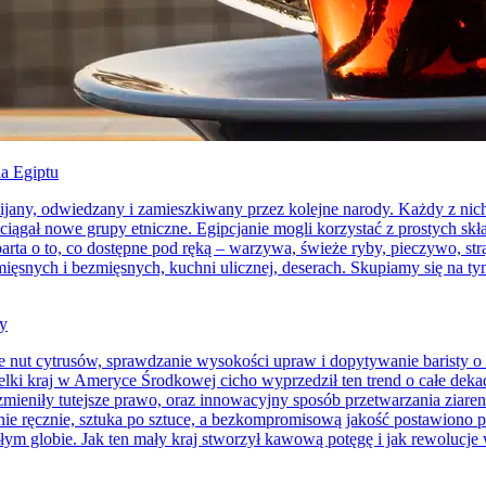
ia Egiptu
podbijany, odwiedzany i zamieszkiwany przez kolejne narody. Każdy z n
zyciągał nowe grupy etniczne. Egipcjanie mogli korzystać z prostych 
 oparta o to, co dostępne pod ręką – warzywa, świeże ryby, pieczywo
ęsnych i bezmięsnych, kuchni ulicznej, deserach. Skupiamy się na tym
ty
e nut cytrusów, sprawdzanie wysokości upraw i dopytywanie baristy o 
ielki kraj w Ameryce Środkowej cicho wyprzedził ten trend o całe deka
e zmieniły tutejsze prawo, oraz innowacyjny sposób przetwarzania zia
znie ręcznie, sztuka po sztuce, a bezkompromisową jakość postawiono
m globie. Jak ten mały kraj stworzył kawową potęgę i jak rewolucje w 