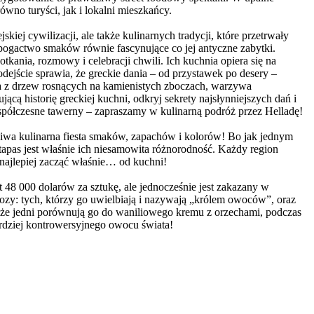
no turyści, jak i lokalni mieszkańcy.
kiej cywilizacji, ale także kulinarnych tradycji, które przetrwały
ogactwo smaków równie fascynujące co jej antyczne zabytki.
otkania, rozmowy i celebracji chwili. Ich kuchnia opiera się na
odejście sprawia, że greckie dania – od przystawek po desery –
na z drzew rosnących na kamienistych zboczach, warzywa
ą historię greckiej kuchni, odkryj sekrety najsłynniejszych dań i
spółczesne tawerny – zapraszamy w kulinarną podróż przez Helladę!
wa kulinarna fiesta smaków, zapachów i kolorów! Bo jak jednym
tapas jest właśnie ich niesamowita różnorodność. Każdy region
 najlepiej zacząć właśnie… od kuchni!
t 48 000 dolarów za sztukę, ale jednocześnie jest zakazany w
ozy: tych, którzy go uwielbiają i nazywają „królem owoców”, oraz
, że jedni porównują go do waniliowego kremu z orzechami, podczas
ardziej kontrowersyjnego owocu świata!