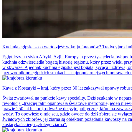
Kuchnia egipska – co warto zjeść w kraju faraonów? Tradycyjne dan
Egipt leży na styku Afryki, Azji i Europy, a przez tysiąclecia był 
kuchnia odzwierciedla bogatą historię regionu, który przez wieki pr
w skwarze. A jednak kuchnia egipska jest bogata, sycąca i zdrowa,
przewodnik po egipskich smakach – najpopularniejszych potrawach mi
Kawa z Kostaryki – kraj, który przez 30 lat zakazywał uprawy robus
Świat zwariował na punkcie kawy speciality. Dziś szukanie w naparz
rewolucja „trzeciej fali” opanowała światowe metropolie, jeden niew
prawie 250 lat historii, odważne decyzje polityczne, które na zawsz
wody. To opowieść o miejscu, gdzie owoce do dziś zbiera się wyłąc
światowych zbiorów, jej ziarna są obiektem pożądania kawoszy na cały
kostarykańskiego „złotego ziarna”.