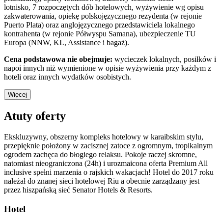
lotnisko, 7 rozpoczętych dób hotelowych, wyżywienie wg opisu
zakwaterowania, opiekę polskojęzycznego rezydenta (w rejonie
Puerto Plata) oraz anglojęzycznego przedstawiciela lokalnego
kontrahenta (w rejonie Półwyspu Samana), ubezpieczenie TU
Europa (NNW, KL, Assistance i bagaż).
Cena podstawowa nie obejmuje:
wycieczek lokalnych, posiłków i
napoi innych niż wymienione w opisie wyżywienia przy każdym z
hoteli oraz innych wydatków osobistych.
Więcej
Atuty oferty
Ekskluzywny, obszerny kompleks hotelowy w karaibskim stylu,
przepięknie położony w zacisznej zatoce z ogromnym, tropikalnym
ogrodem zachęca do błogiego relaksu. Pokoje raczej skromne,
natomiast nieograniczona (24h) i urozmaicona oferta Premium All
inclusive spełni marzenia o rajskich wakacjach! Hotel do 2017 roku
należał do znanej sieci hotelowej Riu a obecnie zarządzany jest
przez hiszpańską sieć Senator Hotels & Resorts.
Hotel