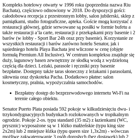
Kompleks hotelowy otwarty w 1996 roku (poprzednia nazwa Riu
Bachata), częściowo odnowiony w 2018. Do dyspozycji gości:
całodobowa recepcja z przestronnym lobby, salon jubilerski, sklep z
pamiątkami, studio fotograficzne, apteka. Goście mogą korzystać z
restauracji głównej, gdzie serwowane są posiłki w formie bufetu a
także restauracji a’la carte, restauracji z przekąskami przy basenie i 2
barów (w lobby - Sport Bar 24h oraz przy basenie). Korzystanie ze
wszystkich restauracji i barów zarówno hotelu Senator, jak i
sąsiedniego hotelu Playa Bachata jest wliczone w cenę (objęte
formułą Premium All Inclusive). W centrum kompleksu znajduje się
duży, lagunowy basen zewnętrzny ze słodką wodą z wydzieloną
częścią dla dzieci. Leżaki, parasole i ręczniki przy basenie
bezpłatne. Dostępny także taras słoneczny z leżakami i parasolami,
siłownia oraz dyskoteka Pacha. Dodatkowo płatne: salon
kosmetyczny, pralnia, wypożyczalnia samochodów.
Bezpłatny dostęp do bezprzewodowego internetu Wi-Fi na
terenie całego obiektu.
Senator Puerto Plata posiada 592 pokoje w kilkudziesięciu dwu- i
trzykondygnacyjnych budynkach rozlokowanych w tropikalnym
ogrodzie. Pokoje 2-os. typu standard (35 m2) z łazienkami (WC,
prysznic) wyposażone są w 1 łóżko małżeńskie (typu king size
2x2m) lub 2 mniejsze łóżka (typu queen size 1,3x2m) - wówczas
możliwe zakwaterowanie 3 osób dorosłych (bez dostawek) lub 2