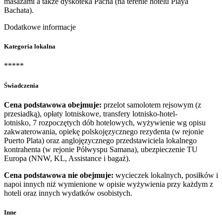
masażami a także dyskoteka Pacha (na terenie hotelu Playa
Bachata).
Dodatkowe informacje
Kategoria lokalna
*****
Świadczenia
Cena podstawowa obejmuje:
przelot samolotem rejsowym (z
przesiadką), opłaty lotniskowe, transfery lotnisko-hotel-
lotnisko, 7 rozpoczętych dób hotelowych, wyżywienie wg opisu
zakwaterowania, opiekę polskojęzycznego rezydenta (w rejonie
Puerto Plata) oraz anglojęzycznego przedstawiciela lokalnego
kontrahenta (w rejonie Półwyspu Samana), ubezpieczenie TU
Europa (NNW, KL, Assistance i bagaż).
Cena podstawowa nie obejmuje:
wycieczek lokalnych, posiłków i
napoi innych niż wymienione w opisie wyżywienia przy każdym z
hoteli oraz innych wydatków osobistych.
Inne