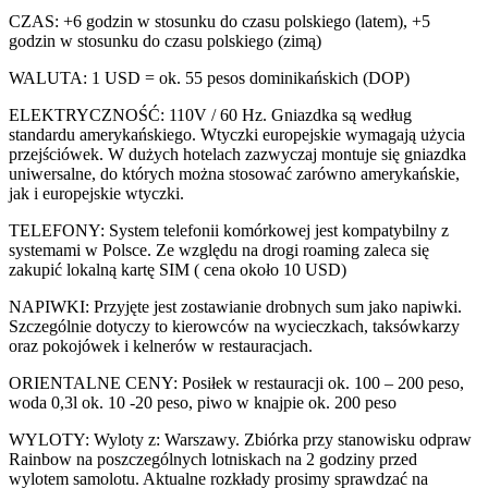
CZAS: +6 godzin w stosunku do czasu polskiego (latem), +5
godzin w stosunku do czasu polskiego (zimą)
WALUTA: 1 USD = ok. 55 pesos dominikańskich (DOP)
ELEKTRYCZNOŚĆ: 110V / 60 Hz. Gniazdka są według
standardu amerykańskiego. Wtyczki europejskie wymagają użycia
przejściówek. W dużych hotelach zazwyczaj montuje się gniazdka
uniwersalne, do których można stosować zarówno amerykańskie,
jak i europejskie wtyczki.
TELEFONY: System telefonii komórkowej jest kompatybilny z
systemami w Polsce. Ze względu na drogi roaming zaleca się
zakupić lokalną kartę SIM ( cena około 10 USD)
NAPIWKI: Przyjęte jest zostawianie drobnych sum jako napiwki.
Szczególnie dotyczy to kierowców na wycieczkach, taksówkarzy
oraz pokojówek i kelnerów w restauracjach.
ORIENTALNE CENY: Posiłek w restauracji ok. 100 – 200 peso,
woda 0,3l ok. 10 -20 peso, piwo w knajpie ok. 200 peso
WYLOTY: Wyloty z: Warszawy. Zbiórka przy stanowisku odpraw
Rainbow na poszczególnych lotniskach na 2 godziny przed
wylotem samolotu. Aktualne rozkłady prosimy sprawdzać na