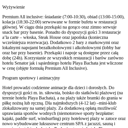
Wyżywienie
Premium All inclusive: śniadanie (7:00-10:30), obiad (13:00-15:00),
kolacja (18:30-22:00) serwowane w formie bufetu w restauracji
głównej. W ciągu dnia przekąski na gorąco oraz zimno serwuje
snack bar przy basenie. Ponadto do dyspozycji gości 3 restauracje
a’la carte – włoska, Steak House oraz japońska (konieczna
wcześniejsza rezerwacja). Dodatkowo 2 bary z markowymi oraz
lokalnymi napojami bezalkoholowymi i alkoholowymi (lobby bar
oraz bar przy basenie). Przekąski i napoje są dostępne przez całą
dobę (24h). Korzystanie ze wszystkich restauracji i barów zarówno
hotelu Senator jak i sąsiedniego hotelu Playa Bachata jest wliczone
w cenę (objęte formułą Premium All Inclusive).
Program sportowy i animacyjny
Hotel prowadzi codzienne animacje dla dzieci i dorosłych. Do
dyspozycji gości m. in. siłownia, boisko do siatkówki plażowej (na
terenie hotelu Playa Bachata), a na plaży także bramki do grania w
piłkę nożną lub ręczną. Dla najmłodszych (4-12 lat) –mini-klub
zlokalizowany na samej plaży. Za dodatkową opłatą możliwość
uprawiania sportów wodnych (niemotorowe sporty bezpłatne:
kajaki, paddle surf, windsurfing) przy hotelowej plaży w zatoce oraz
nowo wybudowane luksusowe centrum SPA z jacuzzi, sauną i