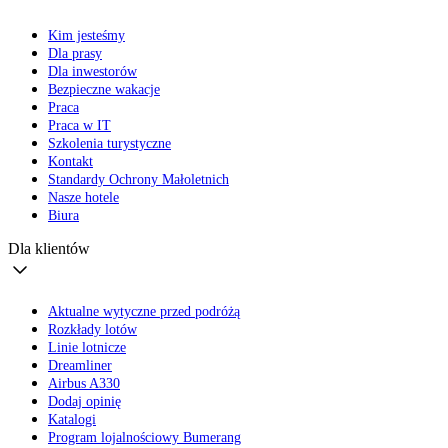
Kim jesteśmy
Dla prasy
Dla inwestorów
Bezpieczne wakacje
Praca
Praca w IT
Szkolenia turystyczne
Kontakt
Standardy Ochrony Małoletnich
Nasze hotele
Biura
Dla klientów
Aktualne wytyczne przed podróżą
Rozkłady lotów
Linie lotnicze
Dreamliner
Airbus A330
Dodaj opinię
Katalogi
Program lojalnościowy Bumerang