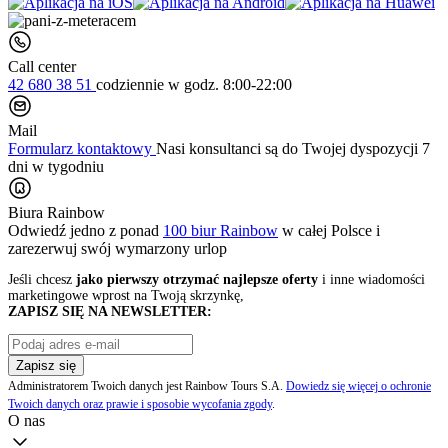
Call center
42 680 38 51
codziennie
w godz. 8:00-22:00
Mail
Formularz kontaktowy
Nasi konsultanci są do Twojej dyspozycji 7
dni w tygodniu
Biura Rainbow
Odwiedź jedno z ponad
100 biur Rainbow
w całej Polsce i
zarezerwuj swój
wymarzony urlop
Jeśli chcesz
jako pierwszy otrzymać najlepsze oferty
i inne wiadomości
marketingowe wprost na Twoją skrzynkę,
ZAPISZ SIĘ NA NEWSLETTER:
Zapisz się
Administratorem Twoich danych jest Rainbow Tours S.A.
Dowiedz się więcej o ochronie
Twoich danych oraz prawie i sposobie wycofania zgody
.
O nas