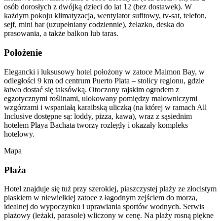
osób dorosłych z dwójką dzieci do lat 12 (bez dostawek). W
każdym pokoju klimatyzacja, wentylator sufitowy, tv-sat, telefon,
sejf, mini bar (uzupełniany codziennie), żelazko, deska do
prasowania, a także balkon lub taras.
Położenie
Elegancki i luksusowy hotel położony w zatoce Maimon Bay, w
odległości 9 km od centrum Puerto Plata – stolicy regionu, gdzie
łatwo dostać się taksówką. Otoczony rajskim ogrodem z
egzotycznymi roślinami, ulokowany pomiędzy malowniczymi
wzgórzami i wspaniałą karaibską uliczką (na której w ramach All
Inclusive dostępne są: loddy, pizza, kawa), wraz z sąsiednim
hotelem Playa Bachata tworzy rozległy i okazały kompleks
hotelowy.
Mapa
Plaża
Hotel znajduje się tuż przy szerokiej, piaszczystej plaży ze złocistym
piaskiem w niewielkiej zatoce z łagodnym zejściem do morza,
idealnej do wypoczynku i uprawiania sportów wodnych. Serwis
plażowy (leżaki, parasole) wliczony w cenę. Na plaży rosną piękne