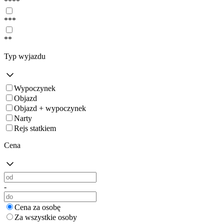
****
***
**
Typ wyjazdu
Wypoczynek
Objazd
Objazd + wypoczynek
Narty
Rejs statkiem
Cena
-
Cena za osobę
Za wszystkie osoby