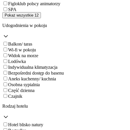
Figloklub polscy animatorzy
SPA
Pokaż wszystkie 12
Udogodnienia w pokoju
Balkon/ taras
Wi-fi w pokoju
Widok na morze
Lodówka
Indywidualna klimatyzacja
Bezpośredni dostęp do basenu
Aneks kuchenny/ kuchnia
Osobna sypialnia
Część dzienna
Czajnik
Rodzaj hotelu
Hotel blisko natury