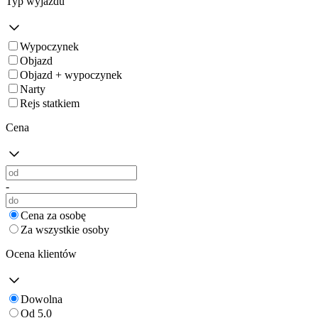
Typ wyjazdu
Wypoczynek
Objazd
Objazd + wypoczynek
Narty
Rejs statkiem
Cena
-
Cena za osobę
Za wszystkie osoby
Ocena klientów
Dowolna
Od 5.0