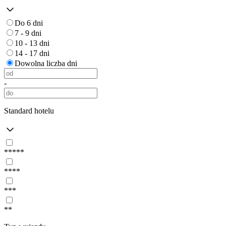
Do 6 dni
7 - 9 dni
10 - 13 dni
14 - 17 dni
Dowolna liczba dni
-
Standard hotelu
*****
****
***
**