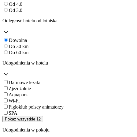
Od 4.0
Od 3.0
Odległość hotelu od lotniska
Dowolna
Do 30 km
Do 60 km
Udogodnienia w hotelu
Darmowe leżaki
Zjeżdżalnie
Aquapark
Wi-Fi
Figloklub polscy animatorzy
SPA
Pokaż wszystkie 12
Udogodnienia w pokoju