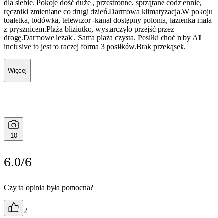
dla siebie. Pokoje dość duże , przestronne, sprzątane codziennie,
ręczniki zmieniane co drugi dzień.Darmowa klimatyzacja.W pokoju
toaletka, lodówka, telewizor -kanał dostępny polonia, łazienka mala
z prysznicem.Plaża bliziutko, wystarczyło przejść przez
drogę.Darmowe leżaki. Sama plaża czysta. Posiłki choć niby All
inclusive to jest to raczej forma 3 posiłków.Brak przekąsek.
Więcej
10
6.0/6
Czy ta opinia była pomocna?
2