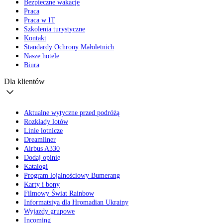
Bezpieczne wakacje
Praca
Praca w IT
Szkolenia turystyczne
Kontakt
Standardy Ochrony Małoletnich
Nasze hotele
Biura
Dla klientów
Aktualne wytyczne przed podróżą
Rozkłady lotów
Linie lotnicze
Dreamliner
Airbus A330
Dodaj opinię
Katalogi
Program lojalnościowy Bumerang
Karty i bony
Filmowy Świat Rainbow
Informatsiya dla Hromadian Ukrainy
Wyjazdy grupowe
Incoming