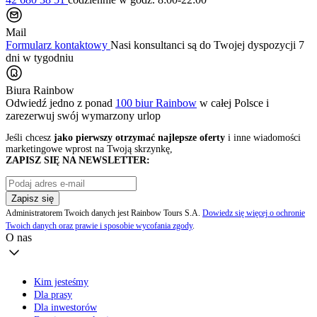
Mail
Formularz kontaktowy
Nasi konsultanci są do Twojej dyspozycji 7
dni w tygodniu
Biura Rainbow
Odwiedź jedno z ponad
100 biur Rainbow
w całej Polsce i
zarezerwuj swój
wymarzony urlop
Jeśli chcesz
jako pierwszy otrzymać najlepsze oferty
i inne wiadomości
marketingowe wprost na Twoją skrzynkę,
ZAPISZ SIĘ NA NEWSLETTER:
Zapisz się
Administratorem Twoich danych jest Rainbow Tours S.A.
Dowiedz się więcej o ochronie
Twoich danych oraz prawie i sposobie wycofania zgody
.
O nas
Kim jesteśmy
Dla prasy
Dla inwestorów