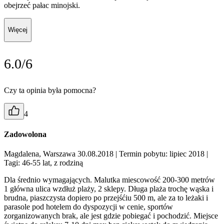
obejrzeć pałac minojski.
Więcej
6.0/6
Czy ta opinia była pomocna?
4
Zadowolona
Magdalena, Warszawa 30.08.2018
| Termin pobytu: lipiec 2018
|
Tagi: 46-55 lat, z rodziną
Dla średnio wymagających. Malutka miescowość 200-300 metrów
1 główna ulica wzdłuż plaży, 2 sklepy. Długa plaża trochę wąska i
brudna, piaszczysta dopiero po przejśćiu 500 m, ale za to leżaki i
parasole pod hotelem do dyspozycji w cenie, sportów
zorganizowanych brak, ale jest gdzie pobiegać i pochodzić. Miejsce