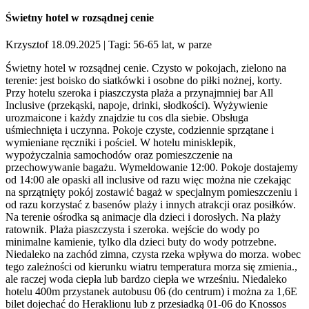
Świetny hotel w rozsądnej cenie
Krzysztof 18.09.2025
| Tagi: 56-65 lat, w parze
Świetny hotel w rozsądnej cenie. Czysto w pokojach, zielono na
terenie: jest boisko do siatkówki i osobne do piłki nożnej, korty.
Przy hotelu szeroka i piaszczysta plaża a przynajmniej bar All
Inclusive (przekąski, napoje, drinki, słodkości). Wyżywienie
urozmaicone i każdy znajdzie tu cos dla siebie. Obsługa
uśmiechnięta i uczynna. Pokoje czyste, codziennie sprzątane i
wymieniane ręczniki i pościel. W hotelu minisklepik,
wypożyczalnia samochodów oraz pomieszczenie na
przechowywanie bagażu. Wymeldowanie 12:00. Pokoje dostajemy
od 14:00 ale opaski all inclusive od razu więc można nie czekając
na sprzątnięty pokój zostawić bagaż w specjalnym pomieszczeniu i
od razu korzystać z basenów plaży i innych atrakcji oraz posiłków.
Na terenie ośrodka są animacje dla dzieci i dorosłych. Na plaży
ratownik. Plaża piaszczysta i szeroka. wejście do wody po
minimalne kamienie, tylko dla dzieci buty do wody potrzebne.
Niedaleko na zachód zimna, czysta rzeka wpływa do morza. wobec
tego zależności od kierunku wiatru temperatura morza się zmienia.,
ale raczej woda ciepła lub bardzo ciepła we wrześniu. Niedaleko
hotelu 400m przystanek autobusu 06 (do centrum) i można za 1,6E
bilet dojechać do Heraklionu lub z przesiadką 01-06 do Knossos