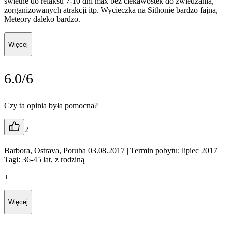
świetne do relaksu 7-10 dni max bez ciekawostek do zwiedzania,
zorganizowanych atrakcji itp. Wycieczka na Sithonie bardzo fajna,
Meteory daleko bardzo.
Więcej
6.0/6
Czy ta opinia była pomocna?
2
Barbora, Ostrava, Poruba 03.08.2017
| Termin pobytu: lipiec 2017
|
Tagi: 36-45 lat, z rodziną
+
Więcej