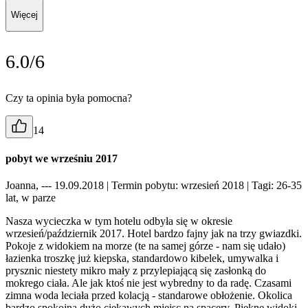
Więcej
6.0/6
Czy ta opinia była pomocna?
14
pobyt we wrześniu 2017
Joanna, --- 19.09.2018
| Termin pobytu: wrzesień 2018
| Tagi: 26-35
lat, w parze
Nasza wycieczka w tym hotelu odbyła się w okresie
wrzesień/październik 2017. Hotel bardzo fajny jak na trzy gwiazdki.
Pokoje z widokiem na morze (te na samej górze - nam się udało)
łazienka troszkę już kiepska, standardowo kibelek, umywalka i
prysznic niestety mikro mały z przylepiającą się zasłonką do
mokrego ciała. Ale jak ktoś nie jest wybredny to da radę. Czasami
zimna woda leciała przed kolacją - standarowe obłożenie. Okolica
bardzo spokojna dużo ciekawych miejsc na spacery. Piękne widoki