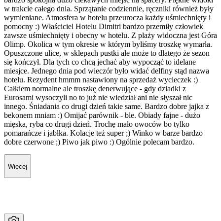
w trakcie całego dnia. Sprzątanie codziennie, ręczniki również były
wymieniane. Atmosfera w hotelu przeurocza każdy uśmiechnięty i
pomocny :) Właściciel Hotelu Dimitri bardzo przemiły człowiek
zawsze uśmiechnięty i obecny w hotelu. Z plaży widoczna jest Góra
Olimp. Okolica w tym okresie w którym byliśmy troszkę wymarła.
Opuszczone ulice, w sklepach pustki ale może to dlatego że sezon
się kończył. Dla tych co chcą jechać aby wypocząć to idelane
miesjce. Jednego dnia pod wieczór było widać delfiny stąd nazwa
hotelu. Rezydent hmmm nastawiony na sprzedaż wycieczek :)
Całkiem normalne ale troszkę denerwujące - gdy dziadki z
Eurosami wysoczyli no to już nie wiedział ani nie słyszał nic
innego. Śniadania co drugi dzień takie same. Bardzo dobre jajka z
bekonem mniam :) Omijać parównik - ble. Obiady fajne - dużo
mięska, ryba co drugi dzień. Trochę mało owoców bo tylko
pomarańcze i jabłka. Kolacje też super ;) Winko w barze bardzo
dobre czerwone ;) Piwo jak piwo :) Ogólnie polecam bardzo.
Więcej