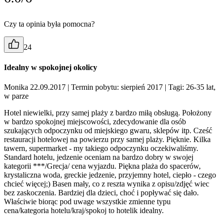
Czy ta opinia była pomocna?
24
Idealny w spokojnej okolicy
Monika 22.09.2017
| Termin pobytu: sierpień 2017
| Tagi: 26-35 lat,
w parze
Hotel niewielki, przy samej plaży z bardzo miłą obsługą. Położony
w bardzo spokojnej miejscowości, zdecydowanie dla osób
szukających odpoczynku od miejskiego gwaru, sklepów itp. Cześć
restauracji hotelowej na powierzu przy samej plaży. Pięknie. Kilka
tawern, supermarket - my takiego odpoczynku oczekiwaliśmy.
Standard hotelu, jedzenie oceniam na bardzo dobry w swojej
kategorii ***/Grecja/ cena wyjazdu. Piękna plaża do spacerów,
krystaliczna woda, greckie jedzenie, przyjemny hotel, ciepło - czego
chcieć więcej;) Basen mały, co z reszta wynika z opisu/zdjęć wiec
bez zaskoczenia. Bardziej dla dzieci, choć i popływać się dało.
Właściwie biorąc pod uwage wszystkie zmienne typu
cena/kategoria hotelu/kraj/spokoj to hotelik idealny.