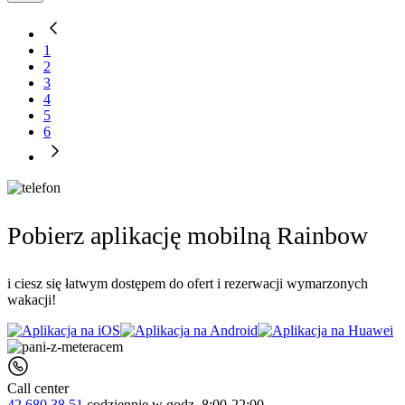
1
2
3
4
5
6
Pobierz aplikację mobilną Rainbow
i ciesz się łatwym dostępem do ofert i rezerwacji wymarzonych
wakacji!
Call center
42 680 38 51
codziennie
w godz. 8:00-22:00