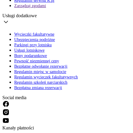
Regulamin serwisu R.pl
Zarządzaj zgodami
Usługi dodatkowe
Wycieczki fakultatywne
Ubezpieczenia podróżne
Parkingi przy lotnisku
Usługi lotniskowe
Bony podarunkowe
Pewność niezmiennej ceny
Bezpłatne odwołanie rezerwacji
Regulamin miejsc w samolocie
Regulamin wycieczek fakultatywnych
Regulamin szkoleń narciarskich
Bezpłatna zmiana rezerwacji
Social media
Kanały płatności