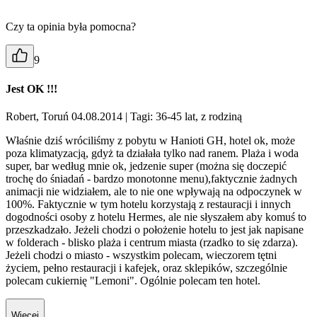
Czy ta opinia była pomocna?
9
Jest OK !!!
Robert, Toruń 04.08.2014
| Tagi: 36-45 lat, z rodziną
Właśnie dziś wróciliśmy z pobytu w Hanioti GH, hotel ok, może
poza klimatyzacją, gdyż ta działała tylko nad ranem. Plaża i woda
super, bar według mnie ok, jedzenie super (można się doczepić
trochę do śniadań - bardzo monotonne menu),faktycznie żadnych
animacji nie widziałem, ale to nie one wpływają na odpoczynek w
100%. Faktycznie w tym hotelu korzystają z restauracji i innych
dogodności osoby z hotelu Hermes, ale nie słyszałem aby komuś to
przeszkadzało. Jeżeli chodzi o położenie hotelu to jest jak napisane
w folderach - blisko plaża i centrum miasta (rzadko to się zdarza).
Jeżeli chodzi o miasto - wszystkim polecam, wieczorem tętni
życiem, pełno restauracji i kafejek, oraz sklepików, szczególnie
polecam cukiernię "Lemoni". Ogólnie polecam ten hotel.
Więcej