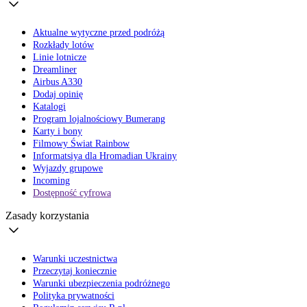
Aktualne wytyczne przed podróżą
Rozkłady lotów
Linie lotnicze
Dreamliner
Airbus A330
Dodaj opinię
Katalogi
Program lojalnościowy Bumerang
Karty i bony
Filmowy Świat Rainbow
Informatsiya dla Hromadian Ukrainy
Wyjazdy grupowe
Incoming
Dostępność cyfrowa
Zasady korzystania
Warunki uczestnictwa
Przeczytaj koniecznie
Warunki ubezpieczenia podróżnego
Polityka prywatności