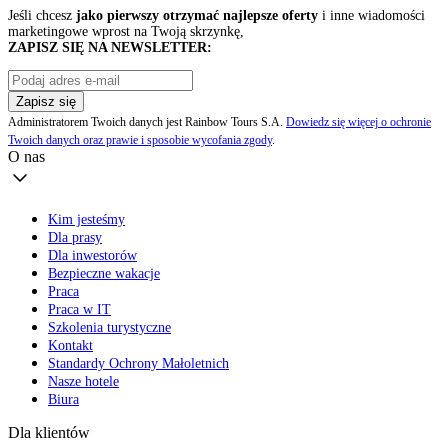
Jeśli chcesz
jako pierwszy otrzymać najlepsze oferty
i inne wiadomości
marketingowe wprost na Twoją skrzynkę,
ZAPISZ SIĘ NA NEWSLETTER:
Zapisz się
Administratorem Twoich danych jest Rainbow Tours S.A.
Dowiedz się więcej o ochronie
Twoich danych oraz prawie i sposobie wycofania zgody
.
O nas
Kim jesteśmy
Dla prasy
Dla inwestorów
Bezpieczne wakacje
Praca
Praca w IT
Szkolenia turystyczne
Kontakt
Standardy Ochrony Małoletnich
Nasze hotele
Biura
Dla klientów