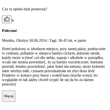
Czy ta opinia była pomocna?
6
Polecam!
Monika, Olsztyn 18.06.2014
| Tagi: 36-45 lat, w parze
Hotel położony w idealnym miejscu, przy samej plaży, praktycznie
w centrum, jednakże w miejscu bardzo cichym, jedzenie niezłe,
każdy może wybrać coś dla siebie, napoje i alkohole w porządku,
wcale nie można powiedzeć, że za bardzo rozcieńczone, barmani
przemil, itrudno powiedzieć, jakie hotel ma minusy, może kelnerki
takie niezbyt miłe, czasami przeszkadzała mi zbyt duża ilość
Polaków w kolejce przy barze i wokół baru (troche wstyd, bo
wyglądało to tak jakby chcieli wypić ile się da bo za darmo
przecież)
Więcej