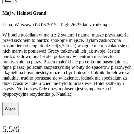
5
Maj w Hainoti Grand
Lena, Warszawa 08.06.2015
| Tagi: 26-35 lat, z rodziną
W hotelu gościłam w maju z 2 synami i mamą, musze przyznać, że
przed sezonem to bardzo spokojne miejsce. Byłam zaskoczona
stosunkiem obsługi do dzieci(3,5 i5 lat) w ogóle nie musiałam się o
nich martwić ponieważ Grecy traktowali ich jak swoje. Jestem
bardzo zadowolona! Hotel położony w centrum misateczka
praktycznie na plaży. Basen maleńki ale po co komu basen jak jest
fajna plaza:) polecam zaopatrzyc się w buty do spacerow plazowych
i kąpieli na boso niestety moze to byc bolesne. Pokoiki hotelowe sa
malutkie, trudno poruszac sie w lazience, jednak nie spedzalam za
duzo czasu w hotelu wiec nie bylo to uciazliwe. Hotel zadbany i
czysty. No i oczywiście dużym plusem jest sympatyczna i
dyspozycyjna rezydentka p. Natalia:)
Więcej
5.5/6