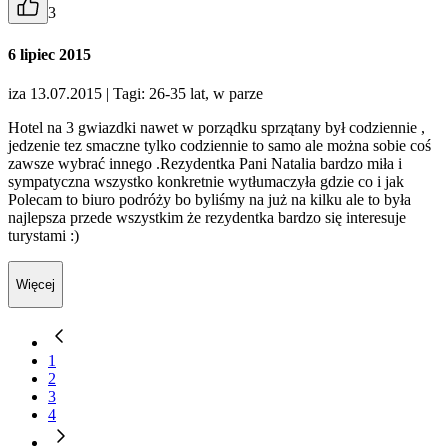
3
6 lipiec 2015
iza 13.07.2015
| Tagi: 26-35 lat, w parze
Hotel na 3 gwiazdki nawet w porządku sprzątany był codziennie ,
jedzenie tez smaczne tylko codziennie to samo ale można sobie coś
zawsze wybrać innego .Rezydentka Pani Natalia bardzo miła i
sympatyczna wszystko konkretnie wytłumaczyła gdzie co i jak
Polecam to biuro podróży bo byliśmy na już na kilku ale to była
najlepsza przede wszystkim że rezydentka bardzo się interesuje
turystami :)
Więcej
1
2
3
4