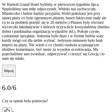
W Hanioti Grand Hotel byliśmy w pierwszym tygodniu lipca.
Spędziliśmy tam miły odpoczynek. Widoki nas zachwycały.
Miasteczko i ludzie bardzo przyjaźni. Hotel położony jest przy
samej plaży co było ogromnym plusem, basen faktycznie mały ale
co to za problem przejść się te 20 metrów;) Plusem były również
wycieczki fakultatywne z których oczywiście korzystaliśmy (bardzo
dobra i punktualna organizacja wyjazdów itd.). Pokoje czyste,
codziennie sprzątane. Jedzenia było dużo i w formie bufetu więc
każdy mógł coś dla siebie wybrać. Jedynym minusem było brak
imprez na plaży. Nie wiem o co chodzi osobom wypisującym
złośliwe komentarze, być może za wysokie oczekiwania. My
pojechaliśmy tam zwiedzać, odpoczywać i cieszyć się Grecją i to
nam się udało.
Więcej
6.0/6
Czy ta opinia była pomocna?