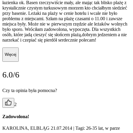
łazienka ok. Basen rzeczywiście mały, ale mając tak blisko plażę z
krystalicznie czystym turkusowym morzem kto chciałbym siedzieć
przy basenie. Leżaki na plaży w cenie hotelu i wcale nie było
problemu z miejscami. Szłam na plażę czasami o 11.00 i zawsze
miejsca były. Może nie w pierwszym rzędzie ale leżaków wolnych
było sporo. Wróciłam zadowolona, wypoczęta. Dla wszystkich
osób, które jadą cieszyć się słońcem plażą,dobrym jedzeniem a nie
narzekać i czepiać się pierdół serdecznie polecam!
Więcej
6.0/6
Czy ta opinia była pomocna?
2
Zadowolona!
KAROLINA, ELBLĄG 21.07.2014
| Tagi: 26-35 lat, w parze