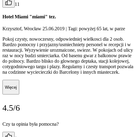
11
Hotel Miami "miami" tez.
Krzysztof, Wrocław 25.06.2019
| Tagi: powyżej 65 lat, w parze
Pokoj czysty, nowoczesny, odpowiedniej wielkosci dla 2 osob.
Bardzo pomocny i przyjazny/usmiechniety personel w recepcji i w
restauracji. Wyzywienie urozmaicone, swieze. W pokojach od ulicy
raz w nocy budzi smierciarka. Od basenu gwar z balkonow prawie
do polnocy. Bardzo blisko do glownego deptaka, stacji kolejowej,
cotygodniowego targu i plazy. Regularny i czesty transport pozwala
na codzinne wyciecieczki do Barcelony i innych miasteczek.
Więcej
4.5/6
Czy ta opinia była pomocna?