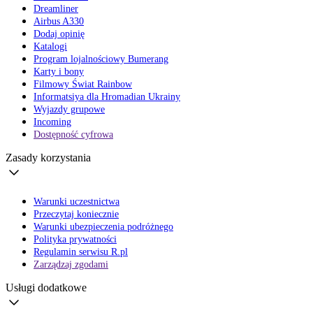
Dreamliner
Airbus A330
Dodaj opinię
Katalogi
Program lojalnościowy Bumerang
Karty i bony
Filmowy Świat Rainbow
Informatsiya dla Hromadian Ukrainy
Wyjazdy grupowe
Incoming
Dostępność cyfrowa
Zasady korzystania
Warunki uczestnictwa
Przeczytaj koniecznie
Warunki ubezpieczenia podróżnego
Polityka prywatności
Regulamin serwisu R.pl
Zarządzaj zgodami
Usługi dodatkowe