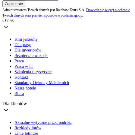
Zapisz się
Administratorem Twoich danych jest Rainbow Tours S.A.
Dowiedz się więcej o ochronie
Twoich danych oraz prawie i sposobie wycofania zgody
.
O nas
Kim jesteśmy
Dla prasy
Dla inwestorów
Bezpieczne wakacje
Praca
Praca w IT
Szkolenia turystyczne
Kontakt
Standardy Ochrony Małoletnich
Nasze hotele
Biura
Dla klientów
Aktualne wytyczne przed podróżą
Rozkłady lotów
Linie lotnicze