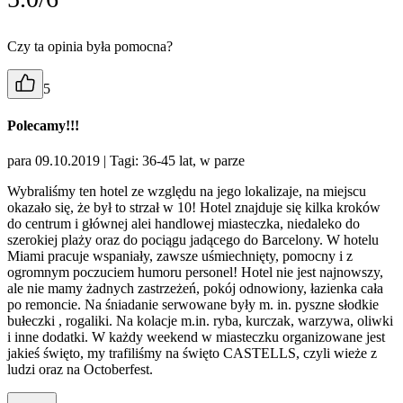
Czy ta opinia była pomocna?
5
Polecamy!!!
para 09.10.2019
| Tagi: 36-45 lat, w parze
Wybraliśmy ten hotel ze względu na jego lokalizaje, na miejscu
okazało się, że był to strzał w 10! Hotel znajduje się kilka kroków
do centrum i głównej alei handlowej miasteczka, niedaleko do
szerokiej plaży oraz do pociągu jadącego do Barcelony. W hotelu
Miami pracuje wspaniały, zawsze uśmiechnięty, pomocny i z
ogromnym poczuciem humoru personel! Hotel nie jest najnowszy,
ale nie mamy żadnych zastrzeżeń, pokój odnowiony, łazienka cała
po remoncie. Na śniadanie serwowane były m. in. pyszne słodkie
bułeczki , rogaliki. Na kolacje m.in. ryba, kurczak, warzywa, oliwki
i inne dodatki. W każdy weekend w miasteczku organizowane jest
jakieś święto, my trafiliśmy na święto CASTELLS, czyli wieże z
ludzi oraz na Octoberfest.