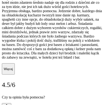
hotel moim zdaniem średnio nadaje się dla rodzin z dziećmi ale co
za tym idzie, nie jest ich tak dużo wśród gości hotelowych.
Przyjemna obsługa, bardzo pomocna. Jedzenie dobre, każdego dnia
na obiadokolację kucharze tworzyli inne danie np. karmary,
spaghetti czy inne opcje, do obiadokolacji duży wybór sałatek, na
deser był jakby budyń lub lody oraz melon i arbuz. Śniadania
całkiem dobre z dużym wyborem wyrobów cukierniczych, rogaliki,
mini drożdżówki, jednak prawie zero warzyw, zdarzały się
śniadania podczas których nie było żadnego warzywa. Bardzo
wygodne łózka i pokój dość duży, trafiliśmy na pokój z widokiem
na basen. Do dyspozycji gości jest basen z leżakami i parasolami,
można zamówić coś z baru za dodatkową opłatą i kelner poda nam
prosto do leżaczka. Dla małych dzieci był brodzik i maleńki kącik
do zabawy na zewnątrz, w hotelu jest też bilard i bar.
Więcej
4.5/6
Czy ta opinia była pomocna?