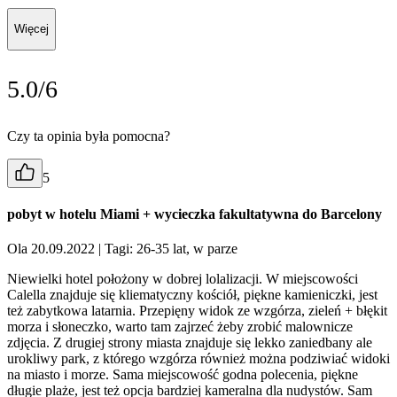
Więcej
5.0/6
Czy ta opinia była pomocna?
5
pobyt w hotelu Miami + wycieczka fakultatywna do Barcelony
Ola 20.09.2022
| Tagi: 26-35 lat, w parze
Niewielki hotel położony w dobrej lolalizacji. W miejscowości
Calella znajduje się kliematyczny kościół, piękne kamieniczki, jest
też zabytkowa latarnia. Przepięny widok ze wzgórza, zieleń + błękit
morza i słoneczko, warto tam zajrzeć żeby zrobić malownicze
zdjęcia. Z drugiej strony miasta znajduje się lekko zaniedbany ale
urokliwy park, z którego wzgórza również można podziwiać widoki
na miasto i morze. Sama miejscowość godna polecenia, piękne
długie plaże, jest też opcja bardziej kameralna dla nudystów. Sam