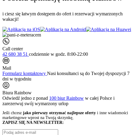
i ciesz się łatwym dostępem do ofert i rezerwacji wymarzonych
wakacji!
Call center
42 680 38 51
codziennie
w godz. 8:00-22:00
Mail
Formularz kontaktowy
Nasi konsultanci są do Twojej dyspozycji 7
dni w tygodniu
Biura Rainbow
Odwiedź jedno z ponad
100 biur Rainbow
w całej Polsce i
zarezerwuj swój
wymarzony urlop
Jeśli chcesz
jako pierwszy otrzymać najlepsze oferty
i inne wiadomości
marketingowe wprost na Twoją skrzynkę,
ZAPISZ SIĘ NA NEWSLETTER: