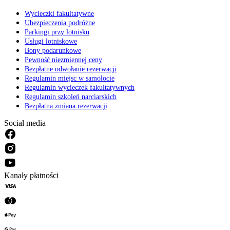
Wycieczki fakultatywne
Ubezpieczenia podróżne
Parkingi przy lotnisku
Usługi lotniskowe
Bony podarunkowe
Pewność niezmiennej ceny
Bezpłatne odwołanie rezerwacji
Regulamin miejsc w samolocie
Regulamin wycieczek fakultatywnych
Regulamin szkoleń narciarskich
Bezpłatna zmiana rezerwacji
Social media
Kanały płatności