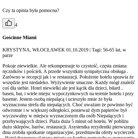
Czy ta opinia była pomocna?
4
Gościnne Miami
KRYSTYNA, WŁOCŁAWEK 01.10.2019
| Tagi: 56-65 lat, w
parze
Pokoje niewielkie. Ale rekompensuje to czystość, częsta zmiana
ręczników i pościeli. A przede wszystkim sympatyczna obsługa .
Zarówno w recepcji jak i w restauracji. Położenie hotelu sprawia że
wszędzie jest niedaleko. Wyżywienie smaczne. Każdy mógł znaleźć
coś dla siebie. Hotel niewielki ale jest kącik dla dzieci, bilard ,
basen, bar, i wiele miejsc wypoczynkowych na terenie hotelu i przy
basenie. Jestem osobą niepalącą i ucieszyło mnie że była
wyznaczona strefa dla niepalących. Choć uważam że powinno być
odwrotnie i w większej odległości, ponieważ dym papierów był
wyczuwalny w miejscu wyznaczonym dla osób Niepalących i
przebywających dzieci. Plaża duża 5 minut od hotelu. W pobliżu
dużo sklepów, barów, restauracji. Asystentka rezydentki pierwszego
dnia zrobiła spotkanie organizacyjne, przedstawiła oferty wycieczek
. Hotel dysponował mapą miasta co bardzo pomagało w poruszaniu