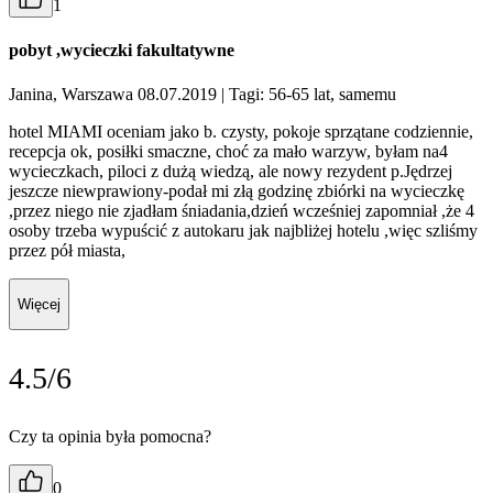
1
pobyt ,wycieczki fakultatywne
Janina, Warszawa 08.07.2019
| Tagi: 56-65 lat, samemu
hotel MIAMI oceniam jako b. czysty, pokoje sprzątane codziennie,
recepcja ok, posiłki smaczne, choć za mało warzyw, byłam na4
wycieczkach, piloci z dużą wiedzą, ale nowy rezydent p.Jędrzej
jeszcze niewprawiony-podał mi złą godzinę zbiórki na wycieczkę
,przez niego nie zjadłam śniadania,dzień wcześniej zapomniał ,że 4
osoby trzeba wypuścić z autokaru jak najbliżej hotelu ,więc szliśmy
przez pół miasta,
Więcej
4.5/6
Czy ta opinia była pomocna?
0