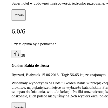
Super hotel w cudownej miejscowości, jedzonko przepyszne, wsp
Rozwiń
6.0/6
Czy ta opinia była pomocna?
38
Golden Bahia de Tossa
Ryszard, Białystok 15.06.2016
| Tagi: 56-65 lat, ze znajomymi
Wspaniały wypoczynek w Hotelu Golden Bahia w przepięknej To
urokliwe, najpiękniejsze miejsce na wybrzeżu katalońskim. Prz
szampan do śniadania, wino do kolacji! Posiłki urozmaicone, k
doskonale, z ich polece niabyliśmy na 2-ch wycieczkach, pole
Rozwiń