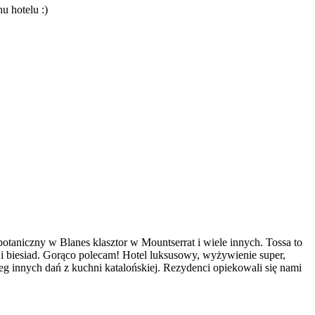
u hotelu :)
aniczny w Blanes klasztor w Mountserrat i wiele innych. Tossa to
w i biesiad. Gorąco polecam! Hotel luksusowy, wyżywienie super,
reg innych dań z kuchni katalońskiej. Rezydenci opiekowali się nami