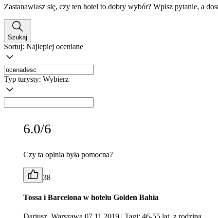
Zastanawiasz się, czy ten hotel to dobry wybór? Wpisz pytanie, a do
Szukaj
Sortuj:
Najlepiej oceniane
Typ turysty:
Wybierz
6.0/6
Czy ta opinia była pomocna?
38
Tossa i Barcelona w hotelu Golden Bahia
Dariusz, Warszawa 07.11.2019
| Tagi: 46-55 lat, z rodziną