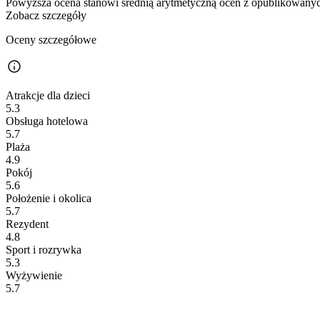
Powyższa ocena stanowi średnią arytmetyczną ocen z opublikowanych
Zobacz szczegóły
Oceny szczegółowe
Atrakcje dla dzieci
5.3
Obsługa hotelowa
5.7
Plaża
4.9
Pokój
5.6
Położenie i okolica
5.7
Rezydent
4.8
Sport i rozrywka
5.3
Wyżywienie
5.7