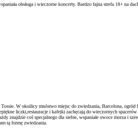
aniała obsługa i wieczorne koncerty. Bardzo fajna strefa 18+ na dach
ssie. W okoilicy mnóstwo miejsc do zwiedzania, Barcelona, ogród bot
epiękne liczki,restauracje i kafejki zachęcają do wieczornych spaceró
ażdy znajdzie coś specjalnego dla siebie, wspaniałe owoce morza i sze
cam tą formę zwiedzania.