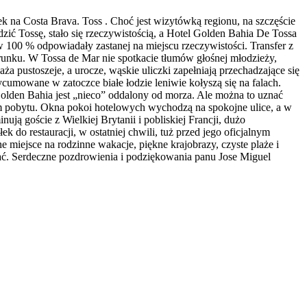
k na Costa Brava. Toss . Choć jest wizytówką regionu, na szczęście
ić Tossę, stało się rzeczywistością, a Hotel Golden Bahia De Tossa
100 % odpowiadały zastanej na miejscu rzeczywistości. Transfer z
erunku. W Tossa de Mar nie spotkacie tłumów głośnej młodzieży,
 pustoszeje, a urocze, wąskie uliczki zapełniają przechadzające się
cumowane w zatoczce białe łodzie leniwie kołyszą się na falach.
olden Bahia jest „nieco” oddalony od morza. Ale można to uznać
em pobytu. Okna pokoi hotelowych wychodzą na spokojne ulice, a w
ują goście z Wielkiej Brytanii i pobliskiej Francji, dużo
 do restauracji, w ostatniej chwili, tuż przed jego oficjalnym
miejsce na rodzinne wakacje, piękne krajobrazy, czyste plaże i
cać. Serdeczne pozdrowienia i podziękowania panu Jose Miguel