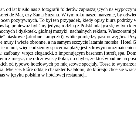
, od lat kusiło nas z fotografii folderów zapraszających na wypoczyne
Loret de Mar, czy Santa Suzana. W tym roku nasze marzenie, by odwiedz
cen pozytywnych. To był ten przypadek, kiedy opisy biura podróży w 
sówką, ponieważ byliśmy jedyną rodziną z Polski udająca się w tym ki
cnych i dyskotek, głośnej muzyki, nachalnych reklam. Wieczorami plaża
awie” piaskowe (-drobne kamyczki), wbite pomiędzy pasmo wzgórz. Przy
e mury i wieże obronne, a na samym szczycie latarnia morska. Hotel G
aście minut, więc codzienny spacer na plażę jest zdrowym urozmaiceni
ży, zadbany, wręcz elegancki, z imponującym basenem i strefą spa. Domin
m z miejsc, nie odczuwa się tłoku, no chyba, że ktoś wpadnie na posiłek
ich od typowo hotelowych po miejscowe specjały. Tossa to wymarzone 
. Miejsce, które oddaje charakter Katalonii, do którego chce się wra
as w języku polskim w hotelowej restauracji.