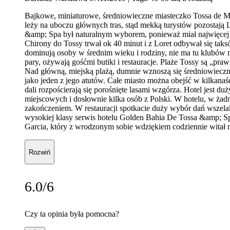
Bajkowe, miniaturowe, średniowieczne miasteczko Tossa de Mar
leży na uboczu głównych tras, stąd mekką turystów pozostają 
&amp; Spa był naturalnym wyborem, ponieważ miał najwięcej o
Chirony do Tossy trwał ok 40 minut i z Loret odbywał się tak
dominują osoby w średnim wieku i rodziny, nie ma tu klubów no
pary, ożywają gośćmi butiki i restauracje. Plaże Tossy są „pr
Nad główną, miejską plażą, dumnie wznoszą się średniowieczn
jako jeden z jego atutów. Całe miasto można obejść w kilkan
dali rozpościerają się porośnięte lasami wzgórza. Hotel jest du
miejscowych i dosłownie kilka osób z Polski. W hotelu, w żadny
zakończeniem. W restauracji spotkacie duży wybór dań wszelak
wysokiej klasy serwis hotelu Golden Bahia De Tossa &amp; Spa
Garcia, który z wrodzonym sobie wdziękiem codziennie witał n
Rozwiń
6.0/6
Czy ta opinia była pomocna?