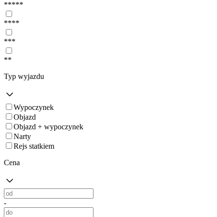
*****
****
***
**
Typ wyjazdu
Wypoczynek
Objazd
Objazd + wypoczynek
Narty
Rejs statkiem
Cena
-