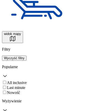
widok mapy
Filtry
Wyczyść filtry
Popularne
All inclusive
Last minute
Nowość
Wyżywienie