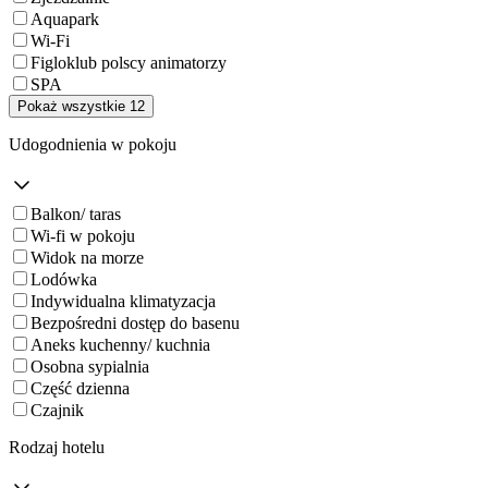
Aquapark
Wi-Fi
Figloklub polscy animatorzy
SPA
Pokaż wszystkie 12
Udogodnienia w pokoju
Balkon/ taras
Wi-fi w pokoju
Widok na morze
Lodówka
Indywidualna klimatyzacja
Bezpośredni dostęp do basenu
Aneks kuchenny/ kuchnia
Osobna sypialnia
Część dzienna
Czajnik
Rodzaj hotelu