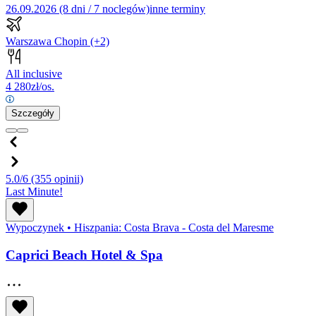
26.09.2026 (8 dni / 7 noclegów)
inne terminy
Warszawa Chopin
(+2)
All inclusive
4 280
zł/os.
Szczegóły
5.0/6
(355 opinii)
Last Minute!
Wypoczynek
•
Hiszpania: Costa Brava - Costa del Maresme
Caprici Beach Hotel & Spa