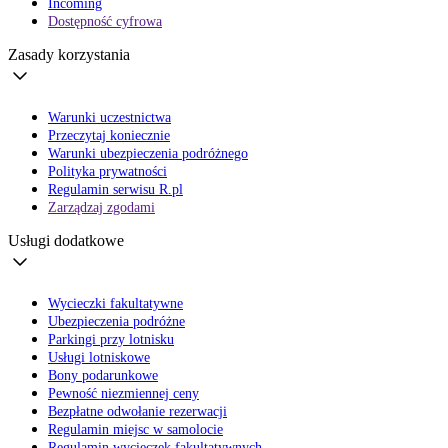
Incoming
Dostępność cyfrowa
Zasady korzystania
Warunki uczestnictwa
Przeczytaj koniecznie
Warunki ubezpieczenia podróżnego
Polityka prywatności
Regulamin serwisu R.pl
Zarządzaj zgodami
Usługi dodatkowe
Wycieczki fakultatywne
Ubezpieczenia podróżne
Parkingi przy lotnisku
Usługi lotniskowe
Bony podarunkowe
Pewność niezmiennej ceny
Bezpłatne odwołanie rezerwacji
Regulamin miejsc w samolocie
Regulamin wycieczek fakultatywnych