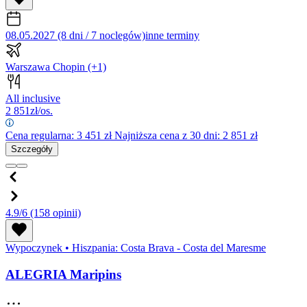
08.05.2027 (8 dni / 7 noclegów)
inne terminy
Warszawa Chopin
(+1)
All inclusive
2 851
zł/os.
Cena regularna:
3 451
zł
Najniższa cena z 30 dni: 2 851 zł
Szczegóły
4.9/6
(158 opinii)
Wypoczynek
•
Hiszpania: Costa Brava - Costa del Maresme
ALEGRIA Maripins