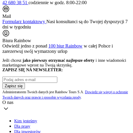
42 680 38 51
codziennie
w godz. 8:00-22:00
Mail
Formularz kontaktowy
Nasi konsultanci są do Twojej dyspozycji 7
dni w tygodniu
Biura Rainbow
Odwiedź jedno z ponad
100 biur Rainbow
w całej Polsce i
zarezerwuj swój
wymarzony urlop
Jeśli chcesz
jako pierwszy otrzymać najlepsze oferty
i inne wiadomości
marketingowe wprost na Twoją skrzynkę,
ZAPISZ SIĘ NA NEWSLETTER:
Zapisz się
Administratorem Twoich danych jest Rainbow Tours S.A.
Dowiedz się więcej o ochronie
Twoich danych oraz prawie i sposobie wycofania zgody
.
O nas
Kim jesteśmy
Dla prasy
Dla inwestorów