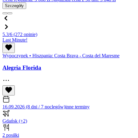
Szczegóły
5.3/6
(272 opinie)
Last Minute!
Wypoczynek
•
Hiszpania: Costa Brava - Costa del Maresme
Alegria Florida
16.09.2026 (8 dni / 7 noclegów)
inne terminy
Gdańsk
(+2)
2 posiłki