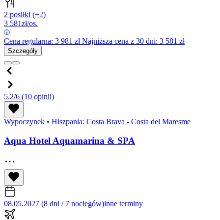
2 posiłki
(+2)
3 581
zł/os.
Cena regularna:
3 981
zł
Najniższa cena z 30 dni: 3 581 zł
Szczegóły
5.2/6
(10 opinii)
Wypoczynek
•
Hiszpania: Costa Brava - Costa del Maresme
Aqua Hotel Aquamarina & SPA
08.05.2027 (8 dni / 7 noclegów)
inne terminy