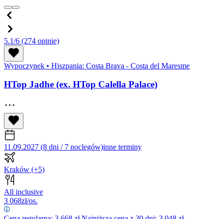
5.1/6
(274 opinie)
Wypoczynek
•
Hiszpania: Costa Brava - Costa del Maresme
HTop Jadhe (ex. HTop Calella Palace)
11.09.2027 (8 dni / 7 noclegów)
inne terminy
Kraków
(+5)
All inclusive
3 068
zł/os.
Cena regularna:
3 668
zł
Najniższa cena z 30 dni: 3 048 zł