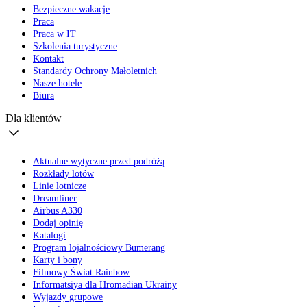
Bezpieczne wakacje
Praca
Praca w IT
Szkolenia turystyczne
Kontakt
Standardy Ochrony Małoletnich
Nasze hotele
Biura
Dla klientów
Aktualne wytyczne przed podróżą
Rozkłady lotów
Linie lotnicze
Dreamliner
Airbus A330
Dodaj opinię
Katalogi
Program lojalnościowy Bumerang
Karty i bony
Filmowy Świat Rainbow
Informatsiya dla Hromadian Ukrainy
Wyjazdy grupowe