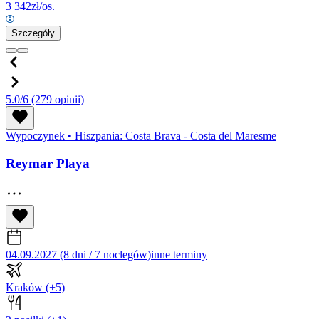
3 342
zł/os.
Szczegóły
5.0/6
(279 opinii)
Wypoczynek
•
Hiszpania: Costa Brava - Costa del Maresme
Reymar Playa
04.09.2027 (8 dni / 7 noclegów)
inne terminy
Kraków
(+5)