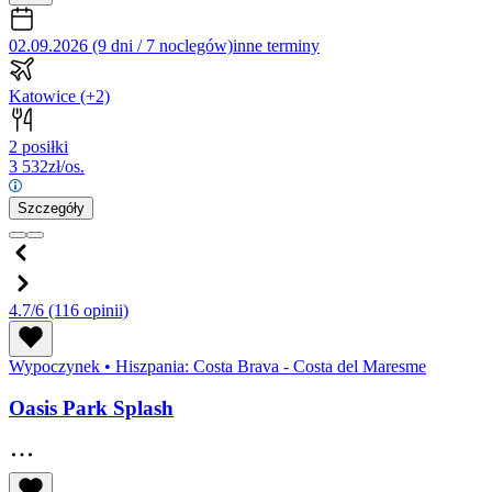
02.09.2026 (9 dni / 7 noclegów)
inne terminy
Katowice
(+2)
2 posiłki
3 532
zł/os.
Szczegóły
4.7/6
(116 opinii)
Wypoczynek
•
Hiszpania: Costa Brava - Costa del Maresme
Oasis Park Splash