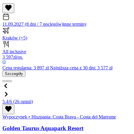
11.09.2027 (8 dni / 7 noclegów)
inne terminy
Kraków
(+5)
All inclusive
3 597
zł/os.
Cena regularna:
3 897
zł
Najniższa cena z 30 dni: 3 577 zł
Szczegóły
5.4/6
(26 opinii)
Wypoczynek
•
Hiszpania: Costa Brava - Costa del Maresme
Golden Taurus Aquapark Resort