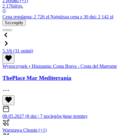
2 posiłki
(+1)
2 176
zł/os.
Cena regularna:
2 726
zł
Najniższa cena z 30 dni: 2 142 zł
Szczegóły
5.3/6
(31 opinii)
Wypoczynek
•
Hiszpania: Costa Brava - Costa del Maresme
ThePlace Mar Mediterrania
08.05.2027 (8 dni / 7 noclegów)
inne terminy
Warszawa Chopin
(+1)