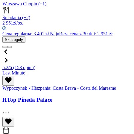
Warszawa Chopin
(+1)
Śniadania
(+2)
2 951
zł/os.
Cena regularna:
3 401
zł
Najniższa cena z 30 dni: 2 951 zł
Szczegóły
5.2/6
(158 opinii)
Last Minute!
Wypoczynek
•
Hiszpania: Costa Brava - Costa del Maresme
HTop Pineda Palace