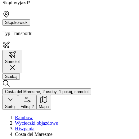
Skąd wyjazd?
Skądkolwiek
Typ Transportu
Samolot
Szukaj
Costa del Maresme, 2 osoby, 1 pokój, samolot
Sortuj
Filtruj
2
Mapa
Rainbow
Wycieczki objazdowe
Hiszpania
Costa del Maresme