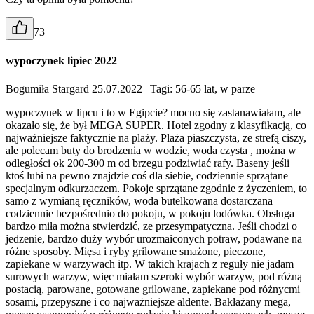
73
wypoczynek lipiec 2022
Bogumiła Stargard 25.07.2022
| Tagi: 56-65 lat, w parze
wypoczynek w lipcu i to w Egipcie? mocno się zastanawiałam, ale
okazało się, że był MEGA SUPER. Hotel zgodny z klasyfikacją, co
najważniejsze faktycznie na plaży. Plaża piaszczysta, ze strefą ciszy,
ale polecam buty do brodzenia w wodzie, woda czysta , można w
odległości ok 200-300 m od brzegu podziwiać rafy. Baseny jeśli
ktoś lubi na pewno znajdzie coś dla siebie, codziennie sprzątane
specjalnym odkurzaczem. Pokoje sprzątane zgodnie z życzeniem, to
samo z wymianą ręczników, woda butelkowana dostarczana
codziennie bezpośrednio do pokoju, w pokoju lodówka. Obsługa
bardzo miła można stwierdzić, ze przesympatyczna. Jeśli chodzi o
jedzenie, bardzo duży wybór urozmaiconych potraw, podawane na
różne sposoby. Mięsa i ryby grilowane smażone, pieczone,
zapiekane w warzywach itp. W takich krajach z reguły nie jadam
surowych warzyw, więc miałam szeroki wybór warzyw, pod różną
postacią, parowane, gotowane grilowane, zapiekane pod różnycmi
sosami, przepyszne i co najważniejsze aldente. Bakłażany mega,