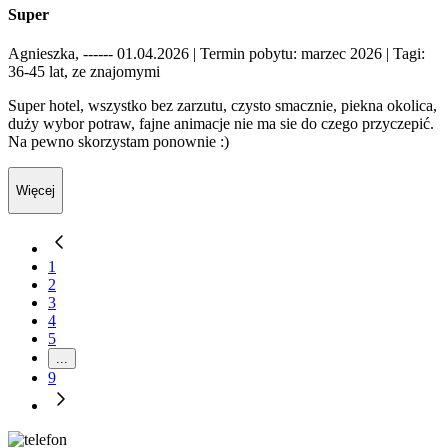
Super
Agnieszka, ------ 01.04.2026
| Termin pobytu: marzec 2026
| Tagi:
36-45 lat, ze znajomymi
Super hotel, wszystko bez zarzutu, czysto smacznie, piekna okolica,
duży wybor potraw, fajne animacje nie ma sie do czego przyczepić.
Na pewno skorzystam ponownie :)
Więcej
1
2
3
4
5
...
9