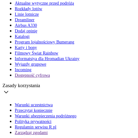
Aktualne wytyczne przed podróżą
Rozkłady lotów
Linie lotnicze
Dreamliner
Airbus A330
Dodaj opinię
Katalogi
Program lojalnościowy Bumerang
Karty i bony
Filmowy Świat Rainbow
Informatsiya dla Hromadian Ukrainy
Wyjazdy grupowe
Incoming
Dostępność cyfrowa
Zasady korzystania
Warunki uczestnictwa
Przeczytaj koniecznie
Warunki ubezpieczenia podróżnego
Polityka prywatności
Regulamin serwisu R.pl
Zarządzaj zgodami