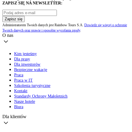
ZAPISZ SIĘ NA NEWSLETTER:
Zapisz się
Administratorem Twoich danych jest Rainbow Tours S.A.
Dowiedz się więcej o ochronie
Twoich danych oraz prawie i sposobie wycofania zgody
.
O nas
Kim jesteśmy
Dla prasy
Dla inwestorów
Bezpieczne wakacje
Praca
Praca w IT
Szkolenia turystyczne
Kontakt
Standardy Ochrony Małoletnich
Nasze hotele
Biura
Dla klientów