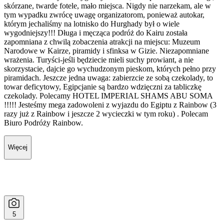
skórzane, twarde fotele, mało miejsca. Nigdy nie narzekam, ale w
tym wypadku zwrócę uwagę organizatorom, ponieważ autokar,
którym jechaliśmy na lotnisko do Hurghady był o wiele
wygodniejszy!!! Długa i męcząca podróż do Kairu została
zapomniana z chwilą zobaczenia atrakcji na miejscu: Muzeum
Narodowe w Kairze, piramidy i sfinksa w Gizie. Niezapomniane
wrażenia. Turyści-jeśli będziecie mieli suchy prowiant, a nie
skorzystacie, dajcie go wychudzonym pieskom, których pełno przy
piramidach. Jeszcze jedna uwaga: zabierzcie ze sobą czekolady, to
towar deficytowy, Egipcjanie są bardzo wdzięczni za tabliczkę
czekolady. Polecamy HOTEL IMPERIAL SHAMS ABU SOMA
!!!!! Jesteśmy mega zadowoleni z wyjazdu do Egiptu z Rainbow (3
razy już z Rainbow i jeszcze 2 wycieczki w tym roku) . Polecam
Biuro Podróży Rainbow.
Więcej
5