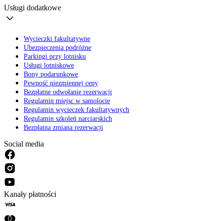
Usługi dodatkowe
Wycieczki fakultatywne
Ubezpieczenia podróżne
Parkingi przy lotnisku
Usługi lotniskowe
Bony podarunkowe
Pewność niezmiennej ceny
Bezpłatne odwołanie rezerwacji
Regulamin miejsc w samolocie
Regulamin wycieczek fakultatywnych
Regulamin szkoleń narciarskich
Bezpłatna zmiana rezerwacji
Social media
Kanały płatności