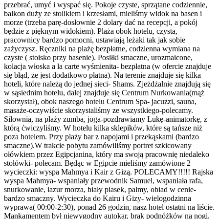
przebrać, umyć i wyspać się. Pokoje czyste, sprzątane codziennie,
balkon duży ze stolikiem i krzesłami, mieliśmy widok na basen i
morze (trzeba parę-dosłownie 2 dolary dać na recepcji, a pokój
będzie z pięknym widokiem). Plaża obok hotelu, czysta,
pracownicy bardzo pomocni, ustawiają leżaki tak jak sobie
zażyczysz. Ręczniki na plażę bezpłatne, codzienna wymiana na
czyste ( stoisko przy basenie). Posiłki smaczne, urozmaicone,
kolacja włoska a la carte wyśmienita- bezpłatna (w ofercie znajduje
się błąd, że jest dodatkowo płatna). Na terenie znajduje się kilka
hoteli, które należą do jednej sieci- Shams. Zjeżdżalnie znajdują się
w sąsiednim hotelu, dalej znajduje się Centrum Nurkowania(mąż
skorzystał), obok naszego hotelu Centrum Spa- jacuzzi, sauna,
masaże-oczywiście skorzystaliśmy ze wszystkiego-polecamy.
Siłownia, na plaży zumba, joga-pozdrawiamy Lukę-animatorkę, z
którą ćwiczyliśmy. W hotelu kilka sklepików, które są tańsze niż
poza hotelem. Przy plaży bar z napojami i przekąskami (bardzo
smaczne).W trakcie pobytu zamówiliśmy portret szkicowany
ołówkiem przez Egipcjanina, który ma swoją pracownię niedaleko
stołówki- polecam. Będąc w Egipcie mieliśmy zamówione 2
wycieczki: wyspa Mahmya i Kair z Gizą. POLECAMY!!!!! Rajska
wyspa Mahmya- wspaniały przewodnik Samuel, wspaniała rafa,
snurkowanie, lazur morza, biały piasek, palmy, obiad w cenie-
bardzo smaczny. Wycieczka do Kairu i Gizy- wielogodzinna
wyprawa( 00:00-2:30), ponad 26 godzin, nasz hotel ostatni na liście.
Mankamentem był niewygodny autokar, brak podnóżków na nogi,