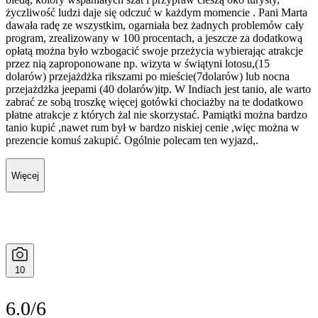
życzliwość ludzi daje się odczuć w każdym momencie . Pani Marta
dawała radę ze wszystkim, ogarniała bez żadnych problemów cały
program, zrealizowany w 100 procentach, a jeszcze za dodatkową
opłatą można było wzbogacić swoje przeżycia wybierając atrakcje
przez nią zaproponowane np. wizyta w świątyni lotosu,(15
dolarów) przejażdżka rikszami po mieście(7dolarów) lub nocna
przejażdżka jeepami (40 dolarów)itp. W Indiach jest tanio, ale warto
zabrać ze sobą troszkę więcej gotówki chociażby na te dodatkowo
płatne atrakcje z których żal nie skorzystać. Pamiątki można bardzo
tanio kupić ,nawet rum był w bardzo niskiej cenie ,więc można w
prezencie komuś zakupić. Ogólnie polecam ten wyjazd,.
Więcej
10
6.0/6