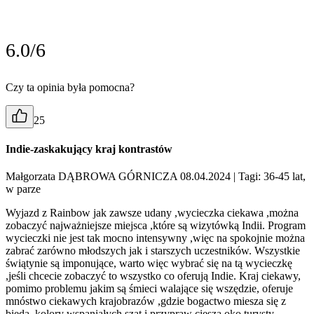
6.0/6
Czy ta opinia była pomocna?
25
Indie-zaskakujący kraj kontrastów
Małgorzata DĄBROWA GÓRNICZA 08.04.2024
| Tagi: 36-45 lat,
w parze
Wyjazd z Rainbow jak zawsze udany ,wycieczka ciekawa ,można
zobaczyć najważniejsze miejsca ,które są wizytówką Indii. Program
wycieczki nie jest tak mocno intensywny ,więc na spokojnie można
zabrać zarówno młodszych jak i starszych uczestników. Wszystkie
świątynie są imponujące, warto więc wybrać się na tą wycieczkę
,jeśli chcecie zobaczyć to wszystko co oferują Indie. Kraj ciekawy,
pomimo problemu jakim są śmieci walające się wszędzie, oferuje
mnóstwo ciekawych krajobrazów ,gdzie bogactwo miesza się z
biedą, kolory wspaniałych szat i przypraw cieszą oko turysty,