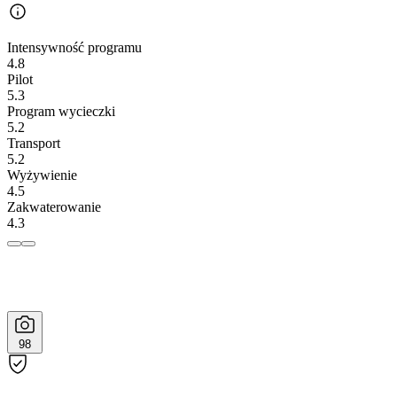
Intensywność programu
4.8
Pilot
5.3
Program wycieczki
5.2
Transport
5.2
Wyżywienie
4.5
Zakwaterowanie
4.3
98