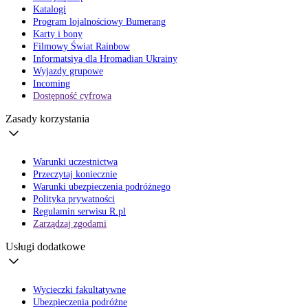
Katalogi
Program lojalnościowy Bumerang
Karty i bony
Filmowy Świat Rainbow
Informatsiya dla Hromadian Ukrainy
Wyjazdy grupowe
Incoming
Dostępność cyfrowa
Zasady korzystania
Warunki uczestnictwa
Przeczytaj koniecznie
Warunki ubezpieczenia podróżnego
Polityka prywatności
Regulamin serwisu R.pl
Zarządzaj zgodami
Usługi dodatkowe
Wycieczki fakultatywne
Ubezpieczenia podróżne