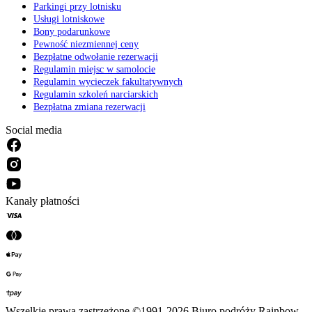
Parkingi przy lotnisku
Usługi lotniskowe
Bony podarunkowe
Pewność niezmiennej ceny
Bezpłatne odwołanie rezerwacji
Regulamin miejsc w samolocie
Regulamin wycieczek fakultatywnych
Regulamin szkoleń narciarskich
Bezpłatna zmiana rezerwacji
Social media
Kanały płatności
Wszelkie prawa zastrzeżone ©1991-2026 Biuro podróży Rainbow