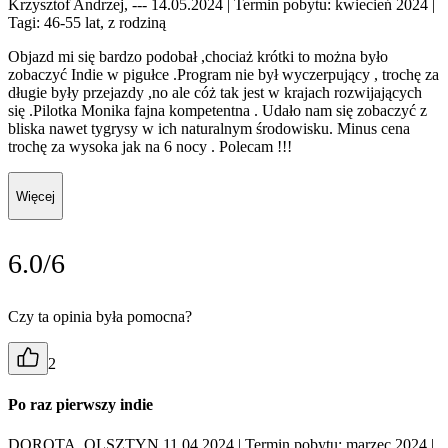
Krzysztof Andrzej, --- 14.05.2024
| Termin pobytu: kwiecień 2024
|
Tagi: 46-55 lat, z rodziną
Objazd mi się bardzo podobał ,chociaż krótki to można było
zobaczyć Indie w pigułce .Program nie był wyczerpujący , trochę za
długie były przejazdy ,no ale cóż tak jest w krajach rozwijających
się .Pilotka Monika fajna kompetentna . Udało nam się zobaczyć z
bliska nawet tygrysy w ich naturalnym środowisku. Minus cena
trochę za wysoka jak na 6 nocy . Polecam !!!
Więcej
6.0/6
Czy ta opinia była pomocna?
2
Po raz pierwszy indie
DOROTA, OLSZTYN 11.04.2024
| Termin pobytu: marzec 2024
|