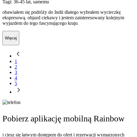
Tagi: 36-45 lat, samemu
obawiałem się podróży do Indii dlatego wybrałem wycieczkę
ekspresową. objazd ciekawy i jestem zainteresowany kolejnym
wyjazdem do tego fascynującego kraju
Więcej
1
2
3
4
5
Pobierz aplikację mobilną Rainbow
i ciesz się łatwym dostępem do ofert i rezerwacji wymarzonych