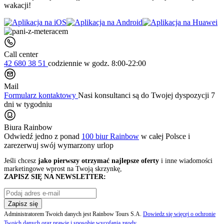
wakacji!
Call center
42 680 38 51
codziennie
w godz. 8:00-22:00
Mail
Formularz kontaktowy
Nasi konsultanci są do Twojej dyspozycji 7
dni w tygodniu
Biura Rainbow
Odwiedź jedno z ponad
100 biur Rainbow
w całej Polsce i
zarezerwuj swój
wymarzony urlop
Jeśli chcesz
jako pierwszy otrzymać najlepsze oferty
i inne wiadomości
marketingowe wprost na Twoją skrzynkę,
ZAPISZ SIĘ NA NEWSLETTER:
Zapisz się
Administratorem Twoich danych jest Rainbow Tours S.A.
Dowiedz się więcej o ochronie
Twoich danych oraz prawie i sposobie wycofania zgody
.