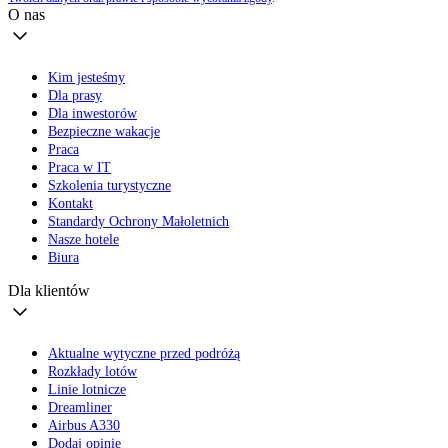
O nas
Kim jesteśmy
Dla prasy
Dla inwestorów
Bezpieczne wakacje
Praca
Praca w IT
Szkolenia turystyczne
Kontakt
Standardy Ochrony Małoletnich
Nasze hotele
Biura
Dla klientów
Aktualne wytyczne przed podróżą
Rozkłady lotów
Linie lotnicze
Dreamliner
Airbus A330
Dodaj opinię