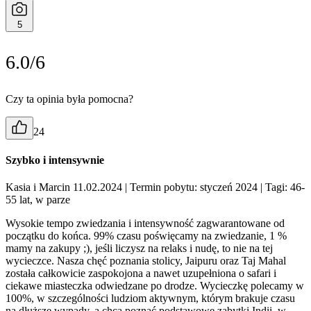
5
6.0/6
Czy ta opinia była pomocna?
24
Szybko i intensywnie
Kasia i Marcin 11.02.2024
| Termin pobytu: styczeń 2024
| Tagi: 46-
55 lat, w parze
Wysokie tempo zwiedzania i intensywność zagwarantowane od
początku do końca. 99% czasu poświęcamy na zwiedzanie, 1 %
mamy na zakupy ;), jeśli liczysz na relaks i nudę, to nie na tej
wycieczce. Nasza chęć poznania stolicy, Jaipuru oraz Taj Mahal
została całkowicie zaspokojona a nawet uzupełniona o safari i
ciekawe miasteczka odwiedzane po drodze. Wycieczkę polecamy w
100%, w szczególności ludziom aktywnym, którym brakuje czasu
na dłuższe wypady, a chcą poznać podstawowe zabytki Indii, w