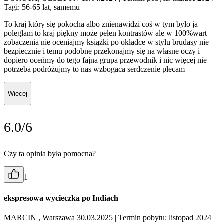
Tagi: 56-65 lat, samemu
To kraj który się pokocha albo znienawidzi coś w tym było ja
poległam to kraj piękny może pełen kontrastów ale w 100%wart
zobaczenia nie oceniajmy książki po okładce w stylu brudasy nie
bezpiecznie i temu podobne przekonajmy się na własne oczy i
dopiero oceńmy do tego fajna grupa przewodnik i nic więcej nie
potrzeba podróżujmy to nas wzbogaca serdczenie plecam
Więcej
6.0/6
Czy ta opinia była pomocna?
1
ekspresowa wycieczka po Indiach
MARCIN , Warszawa 30.03.2025
| Termin pobytu: listopad 2024
|