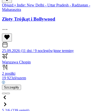
Objazd
•
Indie: New Delhi - Uttar Pradesh - Radżastan -
Maharasztra
Złoty Trójkąt i Bollywood
25.09.2026 (11 dni / 9 noclegów)
inne terminy
Warszawa Chopin
2 posiłki
19 923
zł/razem
Szczegóły
5.2/6
(239 opinii)