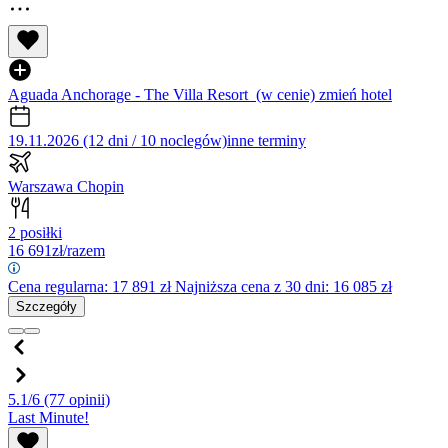
Aguada Anchorage - The Villa Resort
(w cenie)
zmień hotel
19.11.2026 (12 dni / 10 noclegów)
inne terminy
Warszawa Chopin
2 posiłki
16 691
zł/razem
Cena regularna:
17 891
zł
Najniższa cena z 30 dni: 16 085 zł
Szczegóły
5.1/6
(77 opinii)
Last Minute!