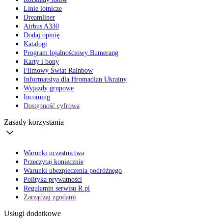
Linie lotnicze
Dreamliner
Airbus A330
Dodaj opinię
Katalogi
Program lojalnościowy Bumerang
Karty i bony
Filmowy Świat Rainbow
Informatsiya dla Hromadian Ukrainy
Wyjazdy grupowe
Incoming
Dostępność cyfrowa
Zasady korzystania
Warunki uczestnictwa
Przeczytaj koniecznie
Warunki ubezpieczenia podróżnego
Polityka prywatności
Regulamin serwisu R.pl
Zarządzaj zgodami
Usługi dodatkowe