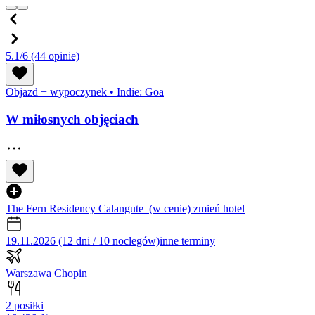
5.1/6
(44 opinie)
Objazd + wypoczynek
•
Indie: Goa
W miłosnych objęciach
The Fern Residency Calangute
(w cenie)
zmień hotel
19.11.2026 (12 dni / 10 noclegów)
inne terminy
Warszawa Chopin
2 posiłki