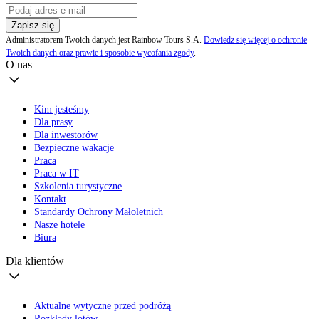
Zapisz się
Administratorem Twoich danych jest Rainbow Tours S.A.
Dowiedz się więcej o ochronie
Twoich danych oraz prawie i sposobie wycofania zgody
.
O nas
Kim jesteśmy
Dla prasy
Dla inwestorów
Bezpieczne wakacje
Praca
Praca w IT
Szkolenia turystyczne
Kontakt
Standardy Ochrony Małoletnich
Nasze hotele
Biura
Dla klientów
Aktualne wytyczne przed podróżą
Rozkłady lotów