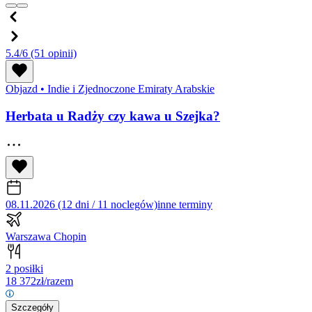
5.4/6
(51 opinii)
Objazd
•
Indie i Zjednoczone Emiraty Arabskie
Herbata u Radży czy kawa u Szejka?
08.11.2026 (12 dni / 11 noclegów)
inne terminy
Warszawa Chopin
2 posiłki
18 372
zł/razem
Szczegóły