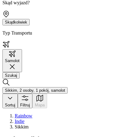
Skąd wyjazd?
Skądkolwiek
Typ Transportu
Samolot
Szukaj
Sikkim, 2 osoby, 1 pokój, samolot
Sortuj
Filtruj
Mapa
Rainbow
Indie
Sikkim