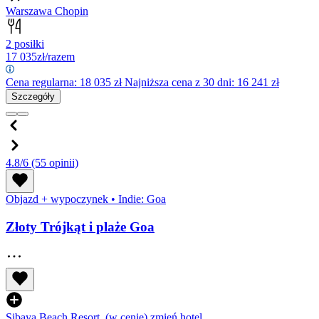
Warszawa Chopin
2 posiłki
17 035
zł/razem
Cena regularna:
18 035
zł
Najniższa cena z 30 dni: 16 241 zł
Szczegóły
4.8/6
(55 opinii)
Objazd + wypoczynek
•
Indie: Goa
Złoty Trójkąt i plaże Goa
Sibaya Beach Resort
(w cenie)
zmień hotel