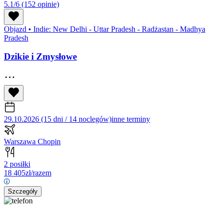
5.1/6
(152 opinie)
Objazd
•
Indie: New Delhi - Uttar Pradesh - Radżastan - Madhya
Pradesh
Dzikie i Zmysłowe
29.10.2026 (15 dni / 14 noclegów)
inne terminy
Warszawa Chopin
2 posiłki
18 405
zł/razem
Szczegóły