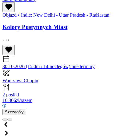
Objazd
•
Indie: New Delhi - Uttar Pradesh - Radżastan
Kolory Pustynnych Miast
30.10.2026 (15 dni / 14 noclegów)
inne terminy
Warszawa Chopin
2 posiłki
16 306
zł/razem
Szczegóły