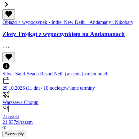
Objazd + wypoczynek
•
Indie: New Delhi - Andamany i Nikobary
Złoty Trójkąt z wypoczynkiem na Andamanach
Silver Sand Beach Resort Neil
(w cenie)
zmień hotel
29.10.2026 (11 dni / 10 noclegów)
inne terminy
Warszawa Chopin
2 posiłki
21 937
zł/razem
Szczegóły