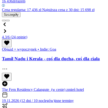
16 436
zł/razem
Cena regularna:
17 436
zł
Najniższa cena z 30 dni: 15 698 zł
Szczegóły
4.3/6
(24 opinie)
Objazd + wypoczynek
•
Indie: Goa
Tamil Nadu i Kerala - coś dla ducha, coś dla ciała
The Fern Residency Calangute
(w cenie)
zmień hotel
19.11.2026 (12 dni / 10 noclegów)
inne terminy