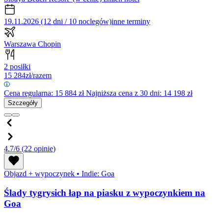
19.11.2026 (12 dni / 10 noclegów)
inne terminy
Warszawa Chopin
2 posiłki
15 284
zł/razem
Cena regularna:
15 884
zł
Najniższa cena z 30 dni: 14 198 zł
Szczegóły
4.7/6
(22 opinie)
Objazd + wypoczynek
•
Indie: Goa
Ślady tygrysich łap na piasku z wypoczynkiem na
Goa