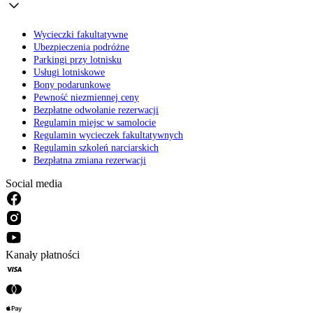
Wycieczki fakultatywne
Ubezpieczenia podróżne
Parkingi przy lotnisku
Usługi lotniskowe
Bony podarunkowe
Pewność niezmiennej ceny
Bezpłatne odwołanie rezerwacji
Regulamin miejsc w samolocie
Regulamin wycieczek fakultatywnych
Regulamin szkoleń narciarskich
Bezpłatna zmiana rezerwacji
Social media
Kanały płatności