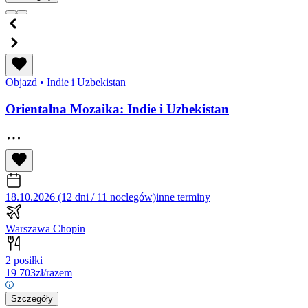
Objazd
•
Indie i Uzbekistan
Orientalna Mozaika: Indie i Uzbekistan
18.10.2026 (12 dni / 11 noclegów)
inne terminy
Warszawa Chopin
2 posiłki
19 703
zł/razem
Szczegóły