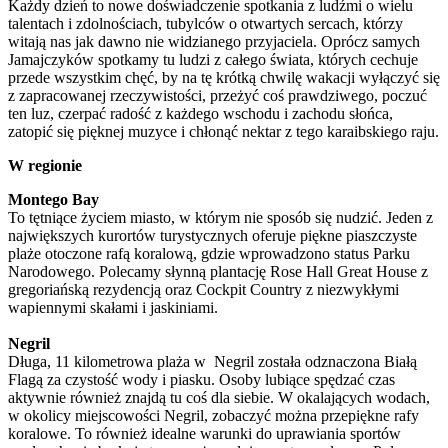
Każdy dzień to nowe doświadczenie spotkania z ludźmi o wielu
talentach i zdolnościach, tubylców o otwartych sercach, którzy
witają nas jak dawno nie widzianego przyjaciela. Oprócz samych
Jamajczyków spotkamy tu ludzi z całego świata, których cechuje
przede wszystkim chęć, by na tę krótką chwilę wakacji wyłączyć się
z zapracowanej rzeczywistości, przeżyć coś prawdziwego, poczuć
ten luz, czerpać radość z każdego wschodu i zachodu słońca,
zatopić się pięknej muzyce i chłonąć nektar z tego karaibskiego raju.
W regionie
Montego Bay
To tętniące życiem miasto, w którym nie sposób się nudzić. Jeden z
największych kurortów turystycznych oferuje piękne piaszczyste
plaże otoczone rafą koralową, gdzie wprowadzono status Parku
Narodowego. Polecamy słynną plantację Rose Hall Great House z
gregoriańską rezydencją oraz Cockpit Country z niezwykłymi
wapiennymi skałami i jaskiniami.
Negril
Długa, 11 kilometrowa plaża w Negril została odznaczona Białą
Flagą za czystość wody i piasku. Osoby lubiące spędzać czas
aktywnie również znajdą tu coś dla siebie. W okalających wodach,
w okolicy miejscowości Negril, zobaczyć można przepiękne rafy
koralowe. To również idealne warunki do uprawiania sportów