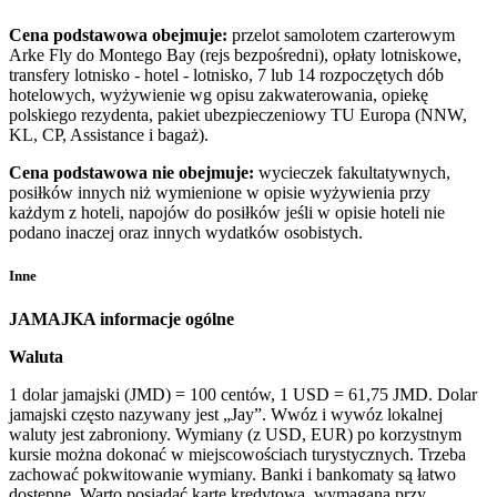
Cena podstawowa obejmuje:
przelot samolotem czarterowym
Arke Fly do Montego Bay (rejs bezpośredni), opłaty lotniskowe,
transfery lotnisko - hotel - lotnisko, 7 lub 14 rozpoczętych dób
hotelowych, wyżywienie wg opisu zakwaterowania, opiekę
polskiego rezydenta, pakiet ubezpieczeniowy TU Europa (NNW,
KL, CP, Assistance i bagaż).
Cena podstawowa nie obejmuje:
wycieczek fakultatywnych,
posiłków innych niż wymienione w opisie wyżywienia przy
każdym z hoteli, napojów do posiłków jeśli w opisie hoteli nie
podano inaczej oraz innych wydatków osobistych.
Inne
JAMAJKA informacje ogólne
Waluta
1 dolar jamajski (JMD) = 100 centów, 1 USD = 61,75 JMD. Dolar
jamajski często nazywany jest „Jay”. Wwóz i wywóz lokalnej
waluty jest zabroniony. Wymiany (z USD, EUR) po korzystnym
kursie można dokonać w miejscowościach turystycznych. Trzeba
zachować pokwitowanie wymiany. Banki i bankomaty są łatwo
dostępne. Warto posiadać kartę kredytową, wymaganą przy