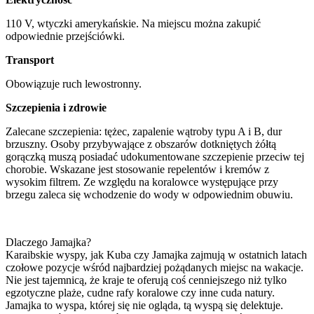
110 V, wtyczki amerykańskie. Na miejscu można zakupić
odpowiednie przejściówki.
Transport
Obowiązuje ruch lewostronny.
Szczepienia i zdrowie
Zalecane szczepienia: tężec, zapalenie wątroby typu A i B, dur
brzuszny. Osoby przybywające z obszarów dotkniętych żółtą
gorączką muszą posiadać udokumentowane szczepienie przeciw tej
chorobie. Wskazane jest stosowanie repelentów i kremów z
wysokim filtrem. Ze względu na koralowce występujące przy
brzegu zaleca się wchodzenie do wody w odpowiednim obuwiu.
Dlaczego Jamajka?
Karaibskie wyspy, jak Kuba czy Jamajka zajmują w ostatnich latach
czołowe pozycje wśród najbardziej pożądanych miejsc na wakacje.
Nie jest tajemnicą, że kraje te oferują coś cenniejszego niż tylko
egzotyczne plaże, cudne rafy koralowe czy inne cuda natury.
Jamajka to wyspa, której się nie ogląda, tą wyspą się delektuje.