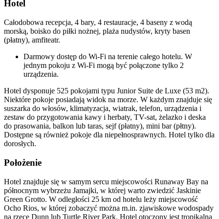
Hotel
Całodobowa recepcja, 4 bary, 4 restauracje, 4 baseny z wodą
morską, boisko do piłki nożnej, plaża nudystów, kryty basen
(płatny), amfiteatr.
Darmowy dostęp do Wi-Fi na terenie całego hotelu. W
jednym pokoju z Wi-Fi mogą być połączone tylko 2
urządzenia.
Hotel dysponuje 525 pokojami typu Junior Suite de Luxe (53 m2).
Niektóre pokoje posiadają widok na morze. W każdym znajduje się
suszarka do włosów, klimatyzacja, wiatrak, telefon, urządzenia i
zestaw do przygotowania kawy i herbaty, TV-sat, żelazko i deska
do prasowania, balkon lub taras, sejf (płatny), mini bar (płtny).
Dostępne są również pokoje dla niepełnosprawnych. Hotel tylko dla
dorosłych.
Położenie
Hotel znajduje się w samym sercu miejscowości Runaway Bay na
północnym wybrzeżu Jamajki, w której warto zwiedzić Jaskinie
Green Grotto. W odległości 25 km od hotelu leży miejscowość
Ocho Rios, w której zobaczyć można m.in. zjawiskowe wodospady
na rzece Dunn lub Turtle River Park. Hotel otoczony jest tropikalną