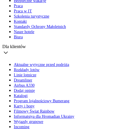
Bezpieczne wakacje
Praca
Praca w IT
Szkolenia turystyczne
Kontakt
Standardy Ochrony Małoletnich
Nasze hotele
Biura
Dla klientów
Aktualne wytyczne przed podróżą
Rozkłady lotów
Linie lotnicze
Dreamliner
Airbus A330
Dodaj opinię
Katalogi
Program lojalnościowy Bumerang
Karty i bony
Filmowy Świat Rainbow
Informatsiya dla Hromadian Ukrainy
Wyjazdy grupowe
Incoming