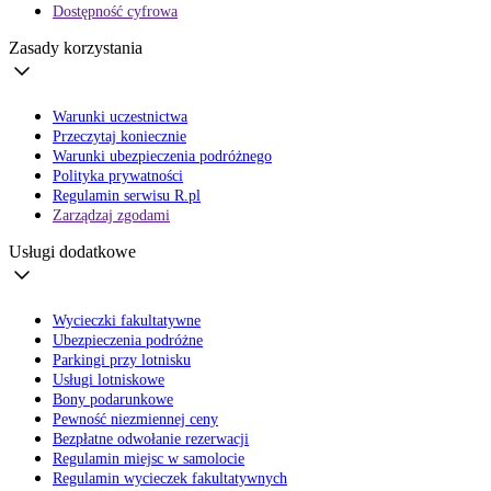
Dostępność cyfrowa
Zasady korzystania
Warunki uczestnictwa
Przeczytaj koniecznie
Warunki ubezpieczenia podróżnego
Polityka prywatności
Regulamin serwisu R.pl
Zarządzaj zgodami
Usługi dodatkowe
Wycieczki fakultatywne
Ubezpieczenia podróżne
Parkingi przy lotnisku
Usługi lotniskowe
Bony podarunkowe
Pewność niezmiennej ceny
Bezpłatne odwołanie rezerwacji
Regulamin miejsc w samolocie
Regulamin wycieczek fakultatywnych