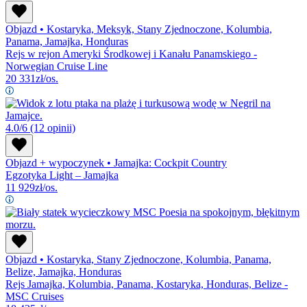
Objazd
•
Kostaryka, Meksyk, Stany Zjednoczone, Kolumbia,
Panama, Jamajka, Honduras
Rejs w rejon Ameryki Środkowej i Kanału Panamskiego -
Norwegian Cruise Line
20 331
zł/os.
4.0/6
(12 opinii)
Objazd + wypoczynek
•
Jamajka: Cockpit Country
Egzotyka Light – Jamajka
11 929
zł/os.
Objazd
•
Kostaryka, Stany Zjednoczone, Kolumbia, Panama,
Belize, Jamajka, Honduras
Rejs Jamajka, Kolumbia, Panama, Kostaryka, Honduras, Belize -
MSC Cruises