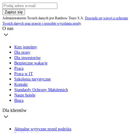
Zapisz się
Administratorem Twoich danych jest Rainbow Tours S.A.
Dowiedz się więcej o ochronie
Twoich danych oraz prawie i sposobie wycofania zgody
.
O nas
Kim jesteśmy
Dla prasy
Dla inwestorów
Bezpieczne wakacje
Praca
Praca w IT
Szkolenia turystyczne
Kontakt
Standardy Ochrony Małoletnich
Nasze hotele
Biura
Dla klientów
Aktualne wytyczne przed podróżą