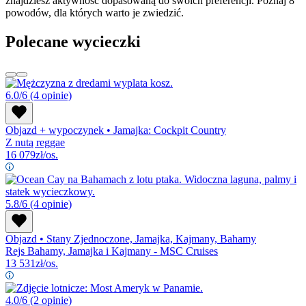
znajdziesz aktywność dopasowaną do swoich preferencji. Poznaj 8
powodów, dla których warto je zwiedzić.
Polecane wycieczki
6.0/6
(4 opinie)
Objazd + wypoczynek
•
Jamajka: Cockpit Country
Z nutą reggae
16 079
zł/os.
5.8/6
(4 opinie)
Objazd
•
Stany Zjednoczone, Jamajka, Kajmany, Bahamy
Rejs Bahamy, Jamajka i Kajmany - MSC Cruises
13 531
zł/os.
4.0/6
(2 opinie)