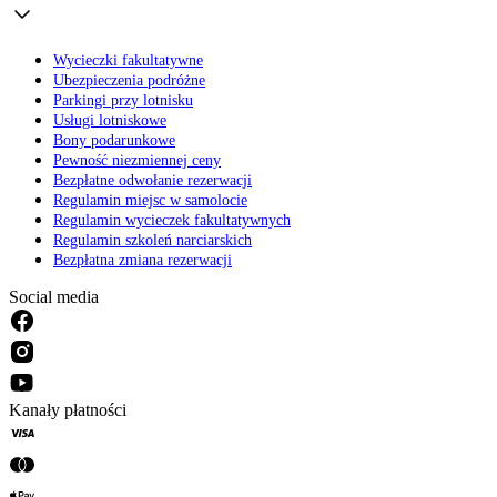
Wycieczki fakultatywne
Ubezpieczenia podróżne
Parkingi przy lotnisku
Usługi lotniskowe
Bony podarunkowe
Pewność niezmiennej ceny
Bezpłatne odwołanie rezerwacji
Regulamin miejsc w samolocie
Regulamin wycieczek fakultatywnych
Regulamin szkoleń narciarskich
Bezpłatna zmiana rezerwacji
Social media
Kanały płatności