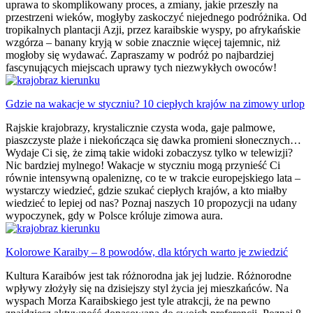
uprawa to skomplikowany proces, a zmiany, jakie przeszły na
przestrzeni wieków, mogłyby zaskoczyć niejednego podróżnika. Od
tropikalnych plantacji Azji, przez karaibskie wyspy, po afrykańskie
wzgórza – banany kryją w sobie znacznie więcej tajemnic, niż
mogłoby się wydawać. Zapraszamy w podróż po najbardziej
fascynujących miejscach uprawy tych niezwykłych owoców!
Gdzie na wakacje w styczniu? 10 ciepłych krajów na zimowy urlop
Rajskie krajobrazy, krystalicznie czysta woda, gaje palmowe,
piaszczyste plaże i niekończąca się dawka promieni słonecznych…
Wydaje Ci się, że zimą takie widoki zobaczysz tylko w telewizji?
Nic bardziej mylnego! Wakacje w styczniu mogą przynieść Ci
równie intensywną opaleniznę, co te w trakcie europejskiego lata –
wystarczy wiedzieć, gdzie szukać ciepłych krajów, a kto miałby
wiedzieć to lepiej od nas? Poznaj naszych 10 propozycji na udany
wypoczynek, gdy w Polsce króluje zimowa aura.
Kolorowe Karaiby – 8 powodów, dla których warto je zwiedzić
Kultura Karaibów jest tak różnorodna jak jej ludzie. Różnorodne
wpływy złożyły się na dzisiejszy styl życia jej mieszkańców. Na
wyspach Morza Karaibskiego jest tyle atrakcji, że na pewno