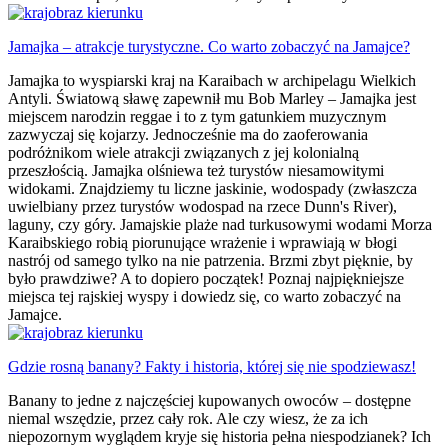
Jamajka – atrakcje turystyczne. Co warto zobaczyć na Jamajce?
Jamajka to wyspiarski kraj na Karaibach w archipelagu Wielkich
Antyli. Światową sławę zapewnił mu Bob Marley – Jamajka jest
miejscem narodzin reggae i to z tym gatunkiem muzycznym
zazwyczaj się kojarzy. Jednocześnie ma do zaoferowania
podróżnikom wiele atrakcji związanych z jej kolonialną
przeszłością. Jamajka olśniewa też turystów niesamowitymi
widokami. Znajdziemy tu liczne jaskinie, wodospady (zwłaszcza
uwielbiany przez turystów wodospad na rzece Dunn's River),
laguny, czy góry. Jamajskie plaże nad turkusowymi wodami Morza
Karaibskiego robią piorunujące wrażenie i wprawiają w błogi
nastrój od samego tylko na nie patrzenia. Brzmi zbyt pięknie, by
było prawdziwe? A to dopiero początek! Poznaj najpiękniejsze
miejsca tej rajskiej wyspy i dowiedz się, co warto zobaczyć na
Jamajce.
Gdzie rosną banany? Fakty i historia, której się nie spodziewasz!
Banany to jedne z najczęściej kupowanych owoców – dostępne
niemal wszędzie, przez cały rok. Ale czy wiesz, że za ich
niepozornym wyglądem kryje się historia pełna niespodzianek? Ich