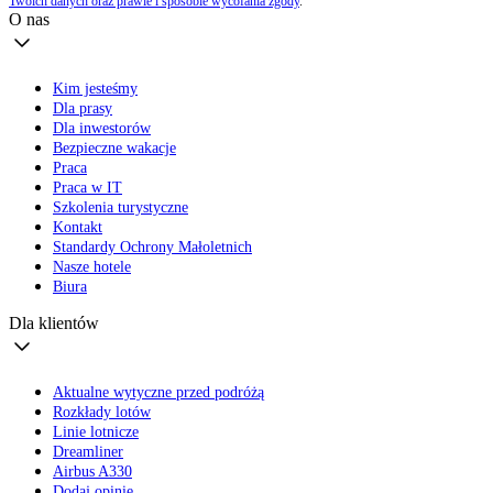
Twoich danych oraz prawie i sposobie wycofania zgody
.
O nas
Kim jesteśmy
Dla prasy
Dla inwestorów
Bezpieczne wakacje
Praca
Praca w IT
Szkolenia turystyczne
Kontakt
Standardy Ochrony Małoletnich
Nasze hotele
Biura
Dla klientów
Aktualne wytyczne przed podróżą
Rozkłady lotów
Linie lotnicze
Dreamliner
Airbus A330
Dodaj opinię