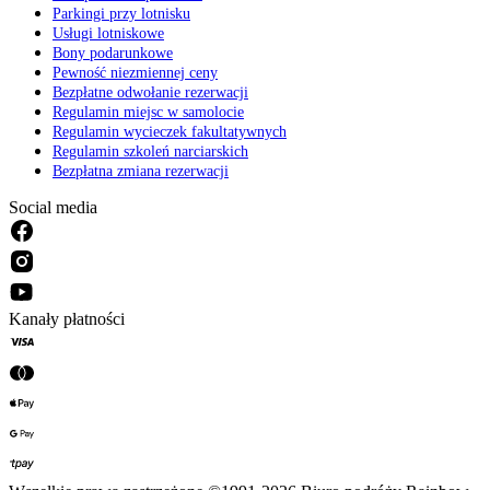
Parkingi przy lotnisku
Usługi lotniskowe
Bony podarunkowe
Pewność niezmiennej ceny
Bezpłatne odwołanie rezerwacji
Regulamin miejsc w samolocie
Regulamin wycieczek fakultatywnych
Regulamin szkoleń narciarskich
Bezpłatna zmiana rezerwacji
Social media
Kanały płatności