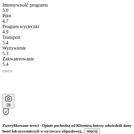
Intensywność programu
5.0
Pilot
4.7
Program wycieczki
4.9
Transport
5.4
Wyżywienie
5.3
Zakwaterowanie
5.4
28
Zweryfikowane treści
- Opinie pochodzą od Klientów, którzy odwiedzili dany
hotel lub uczestniczyli w wycieczce objazdowej...
więcej