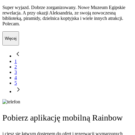
Super wyjazd. Dobrze zorganizowany. Nowe Muzeum Egipskie
rewelacja. A przy okazji Aleksandria, ze swoją nowoczesną
biblioteką, piramidy, dzielnica koptyjska i wiele innych atrakcji.
Polecam.
Więcej
1
2
3
4
5
Pobierz aplikację mobilną Rainbow
i ciesz się łatwym dostępem do ofert i rezerwacji wymarzonych