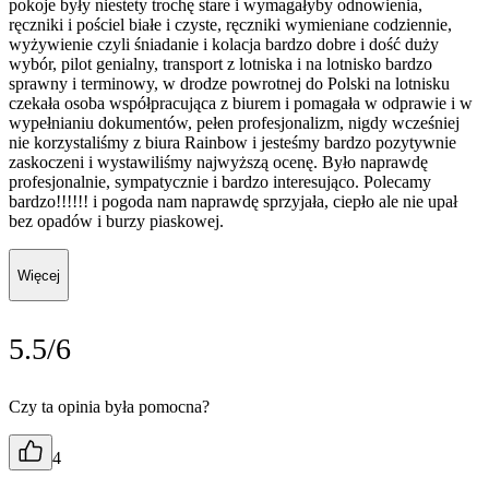
pokoje były niestety trochę stare i wymagałyby odnowienia,
ręczniki i pościel białe i czyste, ręczniki wymieniane codziennie,
wyżywienie czyli śniadanie i kolacja bardzo dobre i dość duży
wybór, pilot genialny, transport z lotniska i na lotnisko bardzo
sprawny i terminowy, w drodze powrotnej do Polski na lotnisku
czekała osoba współpracująca z biurem i pomagała w odprawie i w
wypełnianiu dokumentów, pełen profesjonalizm, nigdy wcześniej
nie korzystaliśmy z biura Rainbow i jesteśmy bardzo pozytywnie
zaskoczeni i wystawiliśmy najwyższą ocenę. Było naprawdę
profesjonalnie, sympatycznie i bardzo interesująco. Polecamy
bardzo!!!!!! i pogoda nam naprawdę sprzyjała, ciepło ale nie upał
bez opadów i burzy piaskowej.
Więcej
5.5/6
Czy ta opinia była pomocna?
4