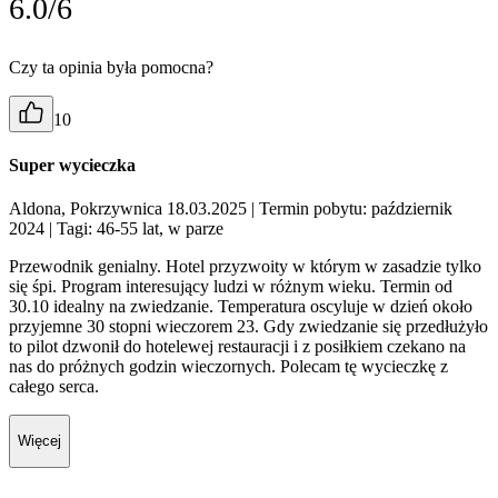
6.0/6
Czy ta opinia była pomocna?
10
Super wycieczka
Aldona, Pokrzywnica 18.03.2025
| Termin pobytu: październik
2024
| Tagi: 46-55 lat, w parze
Przewodnik genialny. Hotel przyzwoity w którym w zasadzie tylko
się śpi. Program interesujący ludzi w różnym wieku. Termin od
30.10 idealny na zwiedzanie. Temperatura oscyluje w dzień około
przyjemne 30 stopni wieczorem 23. Gdy zwiedzanie się przedłużyło
to pilot dzwonił do hotelewej restauracji i z posiłkiem czekano na
nas do próżnych godzin wieczornych. Polecam tę wycieczkę z
całego serca.
Więcej