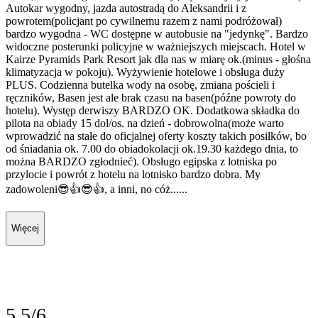
Autokar wygodny, jazda autostradą do Aleksandrii i z
powrotem(policjant po cywilnemu razem z nami podróżował)
bardzo wygodna - WC dostępne w autobusie na "jedynkę". Bardzo
widoczne posterunki policyjne w ważniejszych miejscach. Hotel w
Kairze Pyramids Park Resort jak dla nas w miarę ok.(minus - głośna
klimatyzacja w pokoju). Wyżywienie hotelowe i obsługa duży
PLUS. Codzienna butelka wody na osobę, zmiana pościeli i
ręczników, Basen jest ale brak czasu na basen(późne powroty do
hotelu). Występ derwiszy BARDZO OK. Dodatkowa składka do
pilota na obiady 15 dol/os. na dzień - dobrowolna(może warto
wprowadzić na stałe do oficjalnej oferty koszty takich posiłków, bo
od śniadania ok. 7.00 do obiadokolacji ok.19.30 każdego dnia, to
można BARDZO zgłodnieć). Obsługo egipska z lotniska po
przylocie i powrót z hotelu na lotnisko bardzo dobra. My
zadowoleni😎👍😎👍, a inni, no cóż......
Więcej
5.5/6