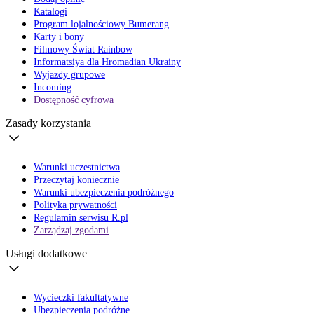
Katalogi
Program lojalnościowy Bumerang
Karty i bony
Filmowy Świat Rainbow
Informatsiya dla Hromadian Ukrainy
Wyjazdy grupowe
Incoming
Dostępność cyfrowa
Zasady korzystania
Warunki uczestnictwa
Przeczytaj koniecznie
Warunki ubezpieczenia podróżnego
Polityka prywatności
Regulamin serwisu R.pl
Zarządzaj zgodami
Usługi dodatkowe
Wycieczki fakultatywne
Ubezpieczenia podróżne