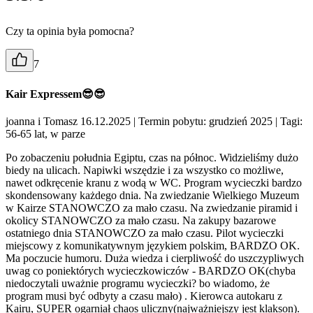
Czy ta opinia była pomocna?
7
Kair Expressem😎😎
joanna i Tomasz 16.12.2025
| Termin pobytu: grudzień 2025
| Tagi:
56-65 lat, w parze
Po zobaczeniu południa Egiptu, czas na północ. Widzieliśmy dużo
biedy na ulicach. Napiwki wszędzie i za wszystko co możliwe,
nawet odkręcenie kranu z wodą w WC. Program wycieczki bardzo
skondensowany każdego dnia. Na zwiedzanie Wielkiego Muzeum
w Kairze STANOWCZO za mało czasu. Na zwiedzanie piramid i
okolicy STANOWCZO za mało czasu. Na zakupy bazarowe
ostatniego dnia STANOWCZO za mało czasu. Pilot wycieczki
miejscowy z komunikatywnym językiem polskim, BARDZO OK.
Ma poczucie humoru. Duża wiedza i cierpliwość do uszczypliwych
uwag co poniektórych wycieczkowiczów - BARDZO OK(chyba
niedoczytali uważnie programu wycieczki? bo wiadomo, że
program musi być odbyty a czasu mało) . Kierowca autokaru z
Kairu, SUPER ogarniał chaos uliczny(najważniejszy jest klakson).