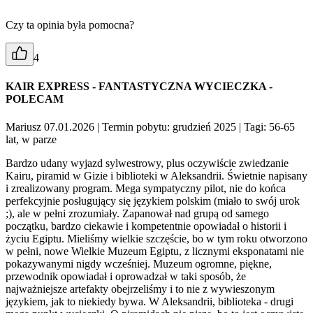
Czy ta opinia była pomocna?
4
KAIR EXPRESS - FANTASTYCZNA WYCIECZKA -
POLECAM
Mariusz 07.01.2026
| Termin pobytu: grudzień 2025
| Tagi: 56-65
lat, w parze
Bardzo udany wyjazd sylwestrowy, plus oczywiście zwiedzanie
Kairu, piramid w Gizie i biblioteki w Aleksandrii. Świetnie napisany
i zrealizowany program. Mega sympatyczny pilot, nie do końca
perfekcyjnie posługujący się językiem polskim (miało to swój urok
;), ale w pełni zrozumiały. Zapanował nad grupą od samego
początku, bardzo ciekawie i kompetentnie opowiadał o historii i
życiu Egiptu. Mieliśmy wielkie szczęście, bo w tym roku otworzono
w pełni, nowe Wielkie Muzeum Egiptu, z licznymi eksponatami nie
pokazywanymi nigdy wcześniej. Muzeum ogromne, piękne,
przewodnik opowiadał i oprowadzał w taki sposób, że
najważniejsze artefakty obejrzeliśmy i to nie z wywieszonym
językiem, jak to niekiedy bywa. W Aleksandrii, biblioteka - drugi