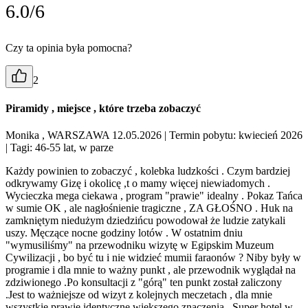
6.0/6
Czy ta opinia była pomocna?
2
Piramidy , miejsce , które trzeba zobaczyć
Monika , WARSZAWA 12.05.2026
| Termin pobytu: kwiecień 2026
| Tagi: 46-55 lat, w parze
Każdy powinien to zobaczyć , kolebka ludzkości . Czym bardziej
odkrywamy Gizę i okolicę ,t o mamy więcej niewiadomych .
Wycieczka mega ciekawa , program "prawie" idealny . Pokaz Tańca
w sumie OK , ale nagłośnienie tragiczne , ZA GŁOŚNO . Huk na
zamkniętym niedużym dziedzińcu powodował że ludzie zatykali
uszy. Męczące nocne godziny lotów . W ostatnim dniu
"wymusiliśmy" na przewodniku wizytę w Egipskim Muzeum
Cywilizacji , bo być tu i nie widzieć mumii faraonów ? Niby były w
programie i dla mnie to ważny punkt , ale przewodnik wyglądał na
zdziwionego .Po konsultacji z "górą" ten punkt został zaliczony
.Jest to ważniejsze od wizyt z kolejnych meczetach , dla mnie
wszystkie prawie identyczne większego znaczenia . Super hotel w