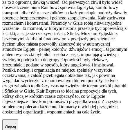
za to z ogromną dawką wrażeń. Od pierwszych chwil było widać
doświadczenie biura Rainbow: sprawna logistyka, komfortowy
transport i dbałość o uczestników na każdym etapie podróży dawały
poczucie bezpieczeństwa i pełnego zaopiekowania. Kair zachwyca
rozmachem i kontrastami. Piramidy w Gizie robią niewiarygodne
wrażenie - to moment, w którym historia przestaje być opowieścią z
książki, a staje się rzeczywistością. Sfinks, Muzeum Egipskie z
bezcennymi skarbami faraonów oraz przejazdy przez tętniące
życiem ulice miasta pozwoliły zanurzyć się w autentycznej
atmosferze Egiptu - pełnej kolorów, dźwięków i emocji. Ogromnym
atutem wycieczki był pilot - osoba z pasją, imponującą wiedzą i
świetnym podejściem do grupy. Opowieści były ciekawe,
zrozumiałe i podane w sposób, który angażował i inspirował.
Posiłki, noclegi i organizacja na miejscu spełniały wszystkie
oczekiwania, a całość przebiegała dokładnie tak, jak powinna
wyglądać wycieczka z renomowanym biurem podróży. Jedyne,
czego zabrakło to dłuższy czas na zwiedzenie terenu wokół piramid
i Sfinksa w Gizie. Kair Express to idealna propozycja dla tych,
którzy chcą w krótkim czasie zobaczyć to, co w Egipcie
najważniejsze - bez kompromisów i przypadkowości. Z czystym
sumieniem polecam każdemu, kto marzy o wielkiej przygodzie,
doskonałej organizacji i wspomnieniach na całe życie.
Więcej