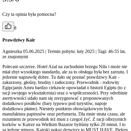
Czy ta opinia była pomocna?
8
Prawdziwy Kair
Agnieszka 05.06.2025
| Termin pobytu: luty 2025
| Tagi: 46-55 lat,
ze znajomymi
Polecam szczerze. Hotel Azal na zachodnim brzegu Nilu i może nie
miał zbyt wysokiego standardu, ale za to obsługa była bez zarzutu. I
jedzenie naprawdę dobre. Tu dało się poznać prawdziwy Kair -
zakurzony, głośny, brudny i zatłoczony. Przewodnik - rodowity
Egipcjanin Amru bardzo ciekawie opowiadał o historii Egiptu (to z
racji swojego wykształcenia) oraz o współczesności. Przy odrobinie
asertywności udało nam się zrezygnować z proponowanych
dodatkowo posiłków (bary typowo pod turystów, napoje
dodatkowo płatne). Niestety punktem obowiązkowym była
manufaktura papirusów oraz perfumeria. Dla mnie strata czasu, ale
rozumiem że przewodnik też musi z czegoś żyć. Z racji olbrzymich
korków w Kairze na Wielkim Bazarze byliśmy tylko 20 minut. I to
są jedyne minusy. Kairski pokaz derwiszy to MUST HAVE. Piękny