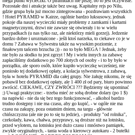
mega punkt wycieczki. O piramidach nie piszę, bo to jest oczywiste.
Pozostałe dni i atrakcje także bez uwag. Kapitalny rejs po Nilu,
gdzie grupa była już mocno zintegrowana - pozdrawiam wszystkich
! Hotel PYRAMID w Kairze, ogólnie bardzo luksusowy, jednak
pokoje dla naszej wycieczki miały problemy z zamkami i kartami
magnetycznymi, drzwi nie zawsze się otwierały i to w wielu
przypadkach (u nas tylko raz, ale niektórzy mieli gorzej). Jedzenie
bardzo dobre i urozmaicone - jeśli ktoś narzeka, to ciekawe co je w
domu ? Zabawa w Sylwestra także na wysokim poziomie, z
finałowym tańcem brzucha ;)) - no to było MEGA ! Jednak, żeby
nie było za słodko tu jest zgrzyt ! My i wielu innych za zabawę
zapłaciliśmy dodatkowo po 700 złotych od osoby - i to by było w
porządku, ale sporo osób, które kupiło wycieczkę wcześniej, nie
poniosło tej dodatkowej opłaty, a kolacja sylwestrowa, z zabawą,
była w hotelu PYRAMID dla całej grupy. Nie żałuję nikomu, że się
pobawił bez dodatkowej opłaty, ale 1 400 zł od pary, biuro powinno
zwrócić. CIEKAWE, CZY ZWRÓCI ??? Będziemy się upominać
;) Uwagi praktyczne: - trzeba mieć ze sobą drobne dolary (po 1 $)
na napiwki - nie da się bez tego funkcjonować, - alkohol bardzo
trudno dostępny i nie ma czasu, aby go kupić, - w ogóle nie ma
czasu na zakupy, poza ostatnim dniem, na targu - głównie
chińszczyzna (ale nie po to się tu jedzie), - produkty "od rolnika",
czekolady, kawa, chałwa, przyprawy, są droższe niż na lotnisku,
przed wylotem, na lotnisku jest dużo czasu i mnóstwo pamiątek,
zwykle oryginalnych, - tania woda u kierowcy autokaru - 2 butelki