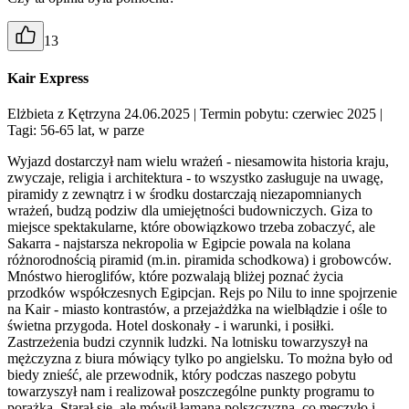
13
Kair Express
Elżbieta z Kętrzyna 24.06.2025
| Termin pobytu: czerwiec 2025
|
Tagi: 56-65 lat, w parze
Wyjazd dostarczył nam wielu wrażeń - niesamowita historia kraju,
zwyczaje, religia i architektura - to wszystko zasługuje na uwagę,
piramidy z zewnątrz i w środku dostarczają niezapomnianych
wrażeń, budzą podziw dla umiejętności budowniczych. Giza to
miejsce spektakularne, które obowiązkowo trzeba zobaczyć, ale
Sakarra - najstarsza nekropolia w Egipcie powala na kolana
różnorodnością piramid (m.in. piramida schodkowa) i grobowców.
Mnóstwo hieroglifów, które pozwalają bliżej poznać życia
przodków współczesnych Egipcjan. Rejs po Nilu to inne spojrzenie
na Kair - miasto kontrastów, a przejażdżka na wielbłądzie i ośle to
świetna przygoda. Hotel doskonały - i warunki, i posiłki.
Zastrzeżenia budzi czynnik ludzki. Na lotnisku towarzyszył na
mężczyzna z biura mówiący tylko po angielsku. To można było od
biedy znieść, ale przewodnik, który podczas naszego pobytu
towarzyszył nam i realizował poszczególne punkty programu to
porażka. Starał się, ale mówił łamaną polszczyzną, co męczyło i