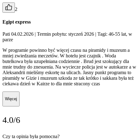
2
Egipt express
Pati 04.02.2026
| Termin pobytu: styczeń 2026
| Tagi: 46-55 lat, w
parze
W programie powinno być więcej czasu na piramidy i muzeum a
mniej zwiedzania meczetów. W hotelu jest czajnik . Woda
butelkowa była uzupełniana codziennie . Brud jest szokujący dla
mnie trudny do znesuenia. Na wyciecze policja jest w autokarze a w
Aleksandrii mieliśmy eskortę na ulicach. Jasny punkt programu to
piramidy w Gizie i muzeum szkoda ze tak krótko i sakkara była też
ciekawa dzień w Kairze to dla mnie stracony czas
Więcej
4.0/6
Czy ta opinia była pomocna?