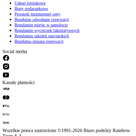
Usługi lotniskowe
Bony podarunkowe
Pewność niezmiennej ceny
Bezpłatne odwołanie rezerwacji
Regulamin miejsc w samolocie
Regulamin wycieczek fakultatywnych
Regulamin szkoleń narciarskich
Bezpłatna zmiana rezerwacji
Social media
Kanały płatności
Wszelkie prawa zastrzeżone ©1991-2026 Biuro podróży Rainbow
Tours S.A.