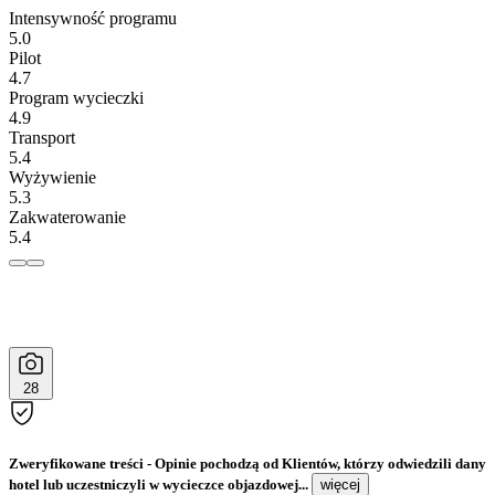
Intensywność programu
5.0
Pilot
4.7
Program wycieczki
4.9
Transport
5.4
Wyżywienie
5.3
Zakwaterowanie
5.4
28
Zweryfikowane treści
- Opinie pochodzą od Klientów, którzy odwiedzili dany
hotel lub uczestniczyli w wycieczce objazdowej...
więcej