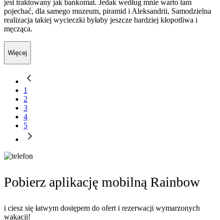
jest traktowany jak bankomat. Jedak według mnie warto tam
pojechać, dla samego muzeum, piramid i Aleksandrii, Samodzielna
realizacja takiej wycieczki byłaby jeszcze bardziej kłopotliwa i
męcząca.
Więcej
1
2
3
4
5
Pobierz aplikację mobilną Rainbow
i ciesz się łatwym dostępem do ofert i rezerwacji wymarzonych
wakacji!