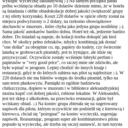
wykupić wycieczkę fakultatywną ;-) Na samym początku padła
próba wciśnięcia obiadu po 10 dolarów dziennie mimo, że w hotelu
są śniadania i obfite obiadokolacje dobrej jakości (większość grupy
z tej oferty korzystała). Koszt 220 dolarów w opicie oferty został na
miejscu podwyższony o 2 dolary, na rzekomo obowiązkowe
słuchawki w muzeum , które chyba jako jedyna grupa nosiliśmy ;-).
Sama jakość autokarów bardzo dobra. Hotel też ok, jedzenie bardzo
dobre. Do śniadań są napoje, do kolacji trzeba dokupić jak ktoś
chce. W okolicy pełno żebraków, tubylcy kombinują jak dostać
"one dollar" za obojętnie co, np, papiery do toalety, czy świecenie
latarką w grobowcach piramidy, jest to irytujące, ale idzie się
przyzwyczaić. Oczywiście zostały wciśnięte fabryki perfum i
papirusów w "very good price", co raczej mnie nie zdziwiło, ale
było wpisać w program. Lepiej chodzić do innych knajp i
restauracji, gdyż te do których zabiera nas pilot są najdroższe ;-). W
220 dolarach nie ma biletów wstępu do środka piramid, tylko na
sam teren płaskowyżu. Pamiątki to ogólnie badziewna
chińszczyzna, dopiero w muzeum i w bibliotece aleksandryjskiej
można kupić coś dobrej jakości, robione lokalnie. W Aleksandrii,
jest też sklep z alkoholem, na przeciwko restauracji, gdzie był
wciskany obiad. ;-) Na koniec grupa zbierała się na sugerowany
napiwek dla pilota, którym oczywiście nie podzielił się z kierowcą i
kierowca, chciał się "pożegnać" na koniec wycieczki, sugerując
napiwek. Reasumując, program super ale kombinatorstwo pilota
popsuło tą wycieczkę, ale trzeba się raczej nastawić, że tam turysta