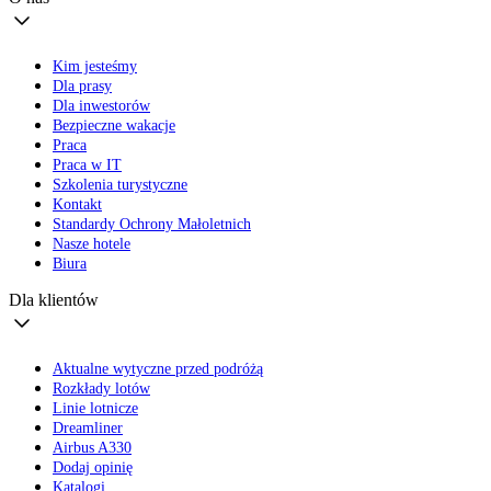
Kim jesteśmy
Dla prasy
Dla inwestorów
Bezpieczne wakacje
Praca
Praca w IT
Szkolenia turystyczne
Kontakt
Standardy Ochrony Małoletnich
Nasze hotele
Biura
Dla klientów
Aktualne wytyczne przed podróżą
Rozkłady lotów
Linie lotnicze
Dreamliner
Airbus A330
Dodaj opinię
Katalogi