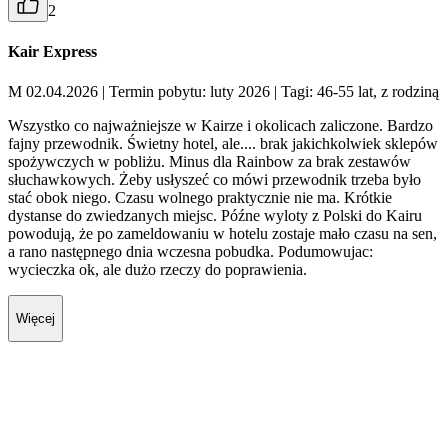
2
Kair Express
M 02.04.2026
| Termin pobytu: luty 2026
| Tagi: 46-55 lat, z rodziną
Wszystko co najważniejsze w Kairze i okolicach zaliczone. Bardzo
fajny przewodnik. Świetny hotel, ale.... brak jakichkolwiek sklepów
spożywczych w pobliżu. Minus dla Rainbow za brak zestawów
słuchawkowych. Żeby usłyszeć co mówi przewodnik trzeba było
stać obok niego. Czasu wolnego praktycznie nie ma. Krótkie
dystanse do zwiedzanych miejsc. Późne wyloty z Polski do Kairu
powodują, że po zameldowaniu w hotelu zostaje mało czasu na sen,
a rano następnego dnia wczesna pobudka. Podumowujac:
wycieczka ok, ale dużo rzeczy do poprawienia.
Więcej