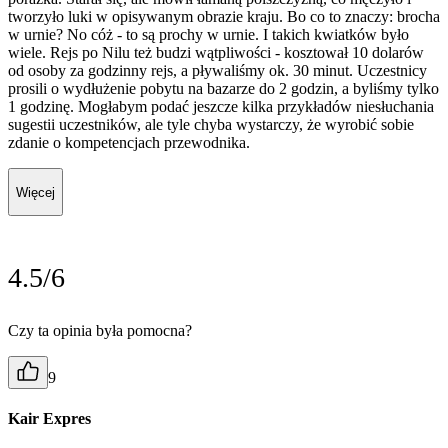
tworzyło luki w opisywanym obrazie kraju. Bo co to znaczy: brocha
w urnie? No cóż - to są prochy w urnie. I takich kwiatków było
wiele. Rejs po Nilu też budzi wątpliwości - kosztował 10 dolarów
od osoby za godzinny rejs, a pływaliśmy ok. 30 minut. Uczestnicy
prosili o wydłużenie pobytu na bazarze do 2 godzin, a byliśmy tylko
1 godzinę. Mogłabym podać jeszcze kilka przykładów niesłuchania
sugestii uczestników, ale tyle chyba wystarczy, że wyrobić sobie
zdanie o kompetencjach przewodnika.
Więcej
4.5/6
Czy ta opinia była pomocna?
9
Kair Expres