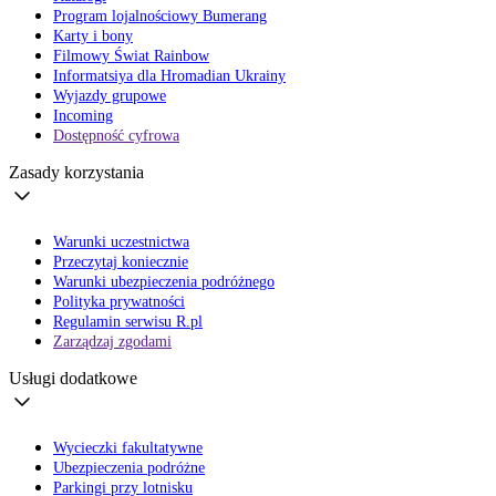
Program lojalnościowy Bumerang
Karty i bony
Filmowy Świat Rainbow
Informatsiya dla Hromadian Ukrainy
Wyjazdy grupowe
Incoming
Dostępność cyfrowa
Zasady korzystania
Warunki uczestnictwa
Przeczytaj koniecznie
Warunki ubezpieczenia podróżnego
Polityka prywatności
Regulamin serwisu R.pl
Zarządzaj zgodami
Usługi dodatkowe
Wycieczki fakultatywne
Ubezpieczenia podróżne
Parkingi przy lotnisku