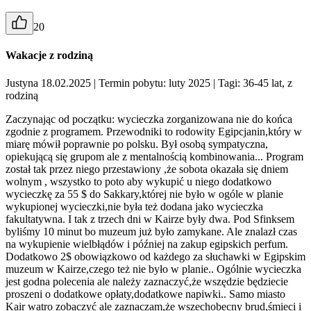
20
Wakacje z rodziną
Justyna 18.02.2025
| Termin pobytu: luty 2025
| Tagi: 36-45 lat, z
rodziną
Zaczynając od początku: wycieczka zorganizowana nie do końca
zgodnie z programem. Przewodniki to rodowity Egipcjanin,który w
miarę mówił poprawnie po polsku. Był osobą sympatyczna,
opiekującą się grupom ale z mentalnością kombinowania... Program
został tak przez niego przestawiony ,że sobota okazała się dniem
wolnym , wszystko to poto aby wykupić u niego dodatkowo
wycieczkę za 55 $ do Sakkary,której nie było w ogóle w planie
wykupionej wycieczki,nie była też dodana jako wycieczka
fakultatywna. I tak z trzech dni w Kairze były dwa. Pod Sfinksem
byliśmy 10 minut bo muzeum już było zamykane. Ale znalazł czas
na wykupienie wielbłądów i później na zakup egipskich perfum.
Dodatkowo 2$ obowiązkowo od każdego za słuchawki w Egipskim
muzeum w Kairze,czego też nie było w planie.. Ogólnie wycieczka
jest godna polecenia ale należy zaznaczyć,że wszędzie będziecie
proszeni o dodatkowe opłaty,dodatkowe napiwki.. Samo miasto
Kair watro zobaczyć ale zaznaczam,że wszechobecny brud,śmieci i