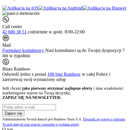
Call center
42 680 38 51
codziennie
w godz. 8:00-22:00
Mail
Formularz kontaktowy
Nasi konsultanci są do Twojej dyspozycji 7
dni w tygodniu
Biura Rainbow
Odwiedź jedno z ponad
100 biur Rainbow
w całej Polsce i
zarezerwuj swój
wymarzony urlop
Jeśli chcesz
jako pierwszy otrzymać najlepsze oferty
i inne wiadomości
marketingowe wprost na Twoją skrzynkę,
ZAPISZ SIĘ NA NEWSLETTER:
Zapisz się
Administratorem Twoich danych jest Rainbow Tours S.A.
Dowiedz się więcej o ochronie
Twoich danych oraz prawie i sposobie wycofania zgody
.
O nas