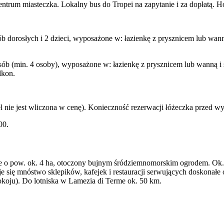
rum miasteczka. Lokalny bus do Tropei na zapytanie i za dopłatą. Hot
ób dorosłych i 2 dzieci, wyposażone w: łazienkę z prysznicem lub wann
sób (min. 4 osoby), wyposażone w: łazienkę z prysznicem lub wanną i 
lkon.
el nie jest wliczona w cenę). Konieczność rezerwacji łóżeczka przed w
00.
nie o pow. ok. 4 ha, otoczony bujnym śródziemnomorskim ogrodem. Ok
e się mnóstwo sklepików, kafejek i restauracji serwujących doskonał
pokoju). Do lotniska w Lamezia di Terme ok. 50 km.