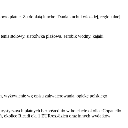
kowo płatne. Za dopłatą lunche. Dania kuchni włoskiej, regionalnej.
 tenis stołowy, siatkówka plażowa, aerobik wodny, kajaki,
wych, wyżywienie wg opisu zakwaterowania, opiekę polskiego
urystycznych płatnych bezpośrednio w hotelach: okolice Copanello
eń, okolice Ricadi ok. 1 EUR/os./dzień oraz innych wydatków