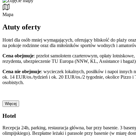
Mapa
Atuty oferty
Hotel dla osób mniej wymagających, oferujący bliskość do plaży or
na pokoje rodzinne oraz dla miłośników sportów wodnych i amatoró
Cena obejmuje
: przelot samolotem czarterowym, opłaty lotniskowe,
rezydenta, ubezpieczenie TU Europa (NNW, KL, Assistance i bagaż)
Cena nie obejmuje
: wycieczek lokalnych, posiłków i napoi innych 
ok. 14 EUR/os./tydzień i ok. 20 EUR/os./2 tygodnie, okolice Pizzo 
osobistych.
Więcej
Hotel
Recepcja 24h, parking, restauracja główna, bar przy basenie. 3 basen
olimpijskiego). Bezpłatne leżaki i parasole przy basenie (w miarę do