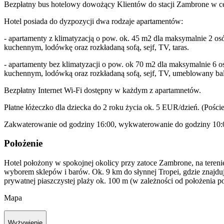
Bezpłatny bus hotelowy dowożący Klientów do stacji Zambrone w cent
Hotel posiada do dyzpozycji dwa rodzaje apartamentów:
- apartamenty z klimatyzacją o pow. ok. 45 m2 dla maksymalnie 2 os
kuchennym, lodówkę oraz rozkładaną sofą, sejf, TV, taras.
- apartamenty bez klimatyzacji o pow. ok 70 m2 dla maksymalnie 6 o
kuchennym, lodówką oraz rozkładaną sofą, sejf, TV, umeblowany ba
Bezpłatny Internet Wi-Fi dostępny w każdym z apartamnetów.
Płatne łóżeczko dla dziecka do 2 roku życia ok. 5 EUR/dzień. (Pości
Zakwaterowanie od godziny 16:00, wykwaterowanie do godziny 10:
Położenie
Hotel położony w spokojnej okolicy przy zatoce Zambrone, na tere
wyborem sklepów i barów. Ok. 9 km do słynnej Tropei, gdzie znajduj
prywatnej piaszczystej plaży ok. 100 m (w zależności od położenia 
Mapa
Wyżywienie