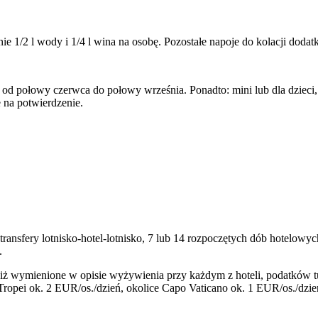
ie 1/2 l wody i 1/4 l wina na osobę. Pozostałe napoje do kolacji dodat
 od połowy czerwca do połowy września. Ponadto: mini lub dla dzieci,
 na potwierdzenie.
 transfery lotnisko-hotel-lotnisko, 7 lub 14 rozpoczętych dób hotelo
.
niż wymienione w opisie wyżywienia przy każdym z hoteli, podatków t
i Tropei ok. 2 EUR/os./dzień, okolice Capo Vaticano ok. 1 EUR/os./dzi