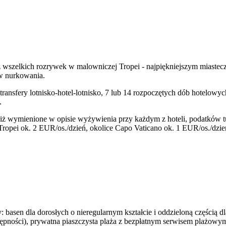
az wszelkich rozrywek w malowniczej Tropei - najpiękniejszym miaste
w nurkowania.
 transfery lotnisko-hotel-lotnisko, 7 lub 14 rozpoczętych dób hotelo
.
niż wymienione w opisie wyżywienia przy każdym z hoteli, podatków t
i Tropei ok. 2 EUR/os./dzień, okolice Capo Vaticano ok. 1 EUR/os./dzi
y: basen dla dorosłych o nieregularnym kształcie i oddzieloną częścią 
stępności), prywatna piaszczysta plaża z bezpłatnym serwisem plażowym 