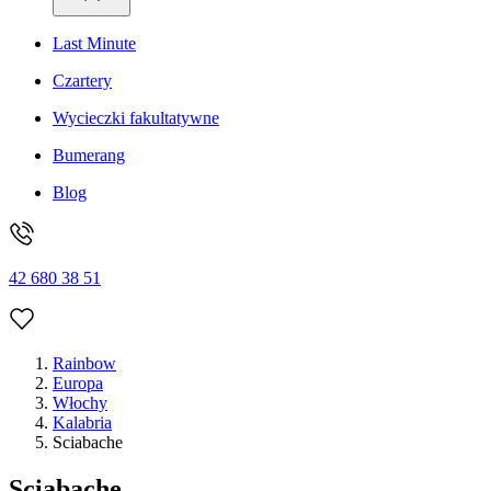
Last Minute
Czartery
Wycieczki fakultatywne
Bumerang
Blog
42 680 38 51
Rainbow
Europa
Włochy
Kalabria
Sciabache
Sciabache