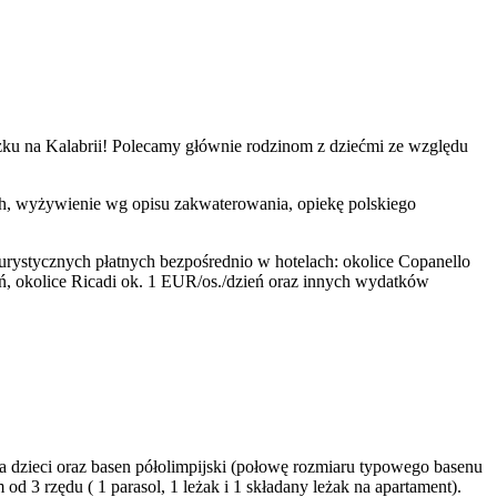
czku na Kalabrii! Polecamy głównie rodzinom z dziećmi ze względu
wych, wyżywienie wg opisu zakwaterowania, opiekę polskiego
urystycznych płatnych bezpośrednio w hotelach: okolice Copanello
eń, okolice Ricadi ok. 1 EUR/os./dzień oraz innych wydatków
dla dzieci oraz basen półolimpijski (połowę rozmiaru typowego basenu
od 3 rzędu ( 1 parasol, 1 leżak i 1 składany leżak na apartament).