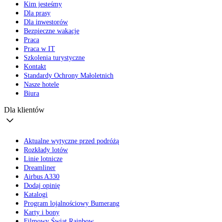
Kim jesteśmy
Dla prasy
Dla inwestorów
Bezpieczne wakacje
Praca
Praca w IT
Szkolenia turystyczne
Kontakt
Standardy Ochrony Małoletnich
Nasze hotele
Biura
Dla klientów
Aktualne wytyczne przed podróżą
Rozkłady lotów
Linie lotnicze
Dreamliner
Airbus A330
Dodaj opinię
Katalogi
Program lojalnościowy Bumerang
Karty i bony
Filmowy Świat Rainbow