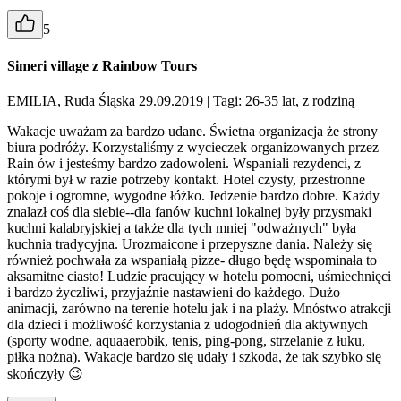
5
Simeri village z Rainbow Tours
EMILIA, Ruda Śląska 29.09.2019
| Tagi: 26-35 lat, z rodziną
Wakacje uważam za bardzo udane. Świetna organizacja że strony
biura podróży. Korzystaliśmy z wycieczek organizowanych przez
Rain ów i jesteśmy bardzo zadowoleni. Wspaniali rezydenci, z
którymi był w razie potrzeby kontakt. Hotel czysty, przestronne
pokoje i ogromne, wygodne łóżko. Jedzenie bardzo dobre. Każdy
znalazł coś dla siebie--dla fanów kuchni lokalnej były przysmaki
kuchni kalabryjskiej a także dla tych mniej "odważnych" była
kuchnia tradycyjna. Urozmaicone i przepyszne dania. Należy się
również pochwała za wspaniałą pizze- długo będę wspominała to
aksamitne ciasto! Ludzie pracujący w hotelu pomocni, uśmiechnięci
i bardzo życzliwi, przyjaźnie nastawieni do każdego. Dużo
animacji, zarówno na terenie hotelu jak i na plaży. Mnóstwo atrakcji
dla dzieci i możliwość korzystania z udogodnień dla aktywnych
(sporty wodne, aquaaerobik, tenis, ping-pong, strzelanie z łuku,
piłka nożna). Wakacje bardzo się udały i szkoda, że tak szybko się
skończyły 😉