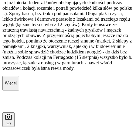
to już loteria. Jeden z Panów obsługujących słodkości podczas
obiadów i kolacji rozumie i potrafi powiedzieć kilka słów po polsku
:-). Spory basen, bez tłoku pod parasolami. Długa plaża czysta,
lekko żwirkowa i darmowe parasole z leżakami od trzeciego rzędu
wgłąb (łącznie było chyba z 12 rzędów). Korty tenisowe ze
sztuczną trawiastą nawierzchnią - żadnych grysików i mączek
brudzących obuwie. Z przyjemnością pojechałbym jeszcze raz do
tego hotelu, pomimo że otoczenie raczej smutne (market, 2 sklepy z
pamiątkami, 2 knajpki, warzywniak, apteka) i w budowie/ruinie
(można sobie sprawdzić chodząc ludzikiem google) - do dziś bez
zmian. Podczas kolacji na Ferragosto (15 sierpnia) wszystko było b.
uroczyste, łącznie z obsługą w garniturach - nawet wśród
wczasowiczek była istna rewia mody.
Więcej
20