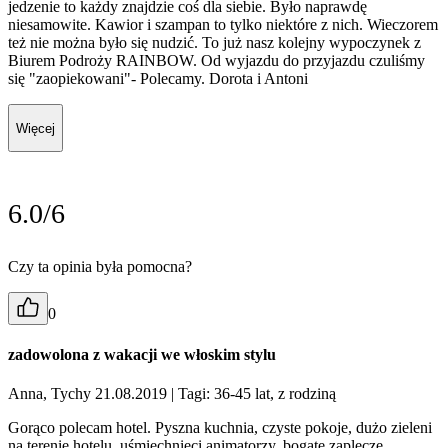
jedzenie to każdy znajdzie coś dla siebie. Było naprawdę
niesamowite. Kawior i szampan to tylko niektóre z nich. Wieczorem
też nie można było się nudzić. To już nasz kolejny wypoczynek z
Biurem Podroży RAINBOW. Od wyjazdu do przyjazdu czuliśmy
się "zaopiekowani"- Polecamy. Dorota i Antoni
Więcej
6.0/6
Czy ta opinia była pomocna?
0
zadowolona z wakacji we włoskim stylu
Anna, Tychy 21.08.2019
| Tagi: 36-45 lat, z rodziną
Gorąco polecam hotel. Pyszna kuchnia, czyste pokoje, dużo zieleni
na terenie hotelu, uśmiechnięci animatorzy, bogate zaplecze