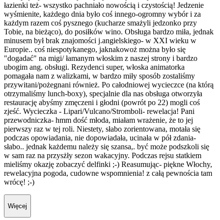
łazienki też- wszystko pachniało nowością i czystością! Jedzenie
wyśmienite, każdego dnia było coś innego-ogromny wybór i za
każdym razem coś pysznego (kucharze smażyli jedzonko przy
Tobie, na bieżąco), do posiłków wino. Obsługa bardzo miła, jednak
minusem był brak znajomości j.angielskiego- w XXI wieku w
Europie.. coś niespotykanego, jaknakowoż można było się
"dogadać" na migi/ łamanym włoskim z naszej strony i bardzo
ubogim ang. obsługi. Rezydenci super, włoska animatorka
pomagała nam z walizkami, w bardzo miły sposób zostaliśmy
przywitani/pożegnani również. Po całodniowej wycieczce (na którą
otrzymaliśmy lunch-boxy), specjalnie dla nas obsługa otworzyła
restaurację abyśmy zmęczeni i głodni (powrót po 22) mogli coś
zjeść. Wycieczka - Lipari/Vulcano/Stromboli- rewelacja! Pani
przewodniczka- hmm dość młoda, miałam wrażenie, że to jej
pierwszy raz w tej roli. Niestety, słabo zorientowana, motała się
podczas opowiadania, nie dopowiadała, ucinała w pół zdania-
słabo.. jednak każdemu należy się szansa,. być może podszkoli się
w sam raz na przysżły sezon wakacyjny. Podczas rejsu statkiem
mieliśmy okazję zobaczyć delfinki ;-) Reasumując- piękne Włochy,
rewelacyjna pogoda, cudowne wspomnienia! z całą pewnościa tam
wrócę! ;-)
Więcej