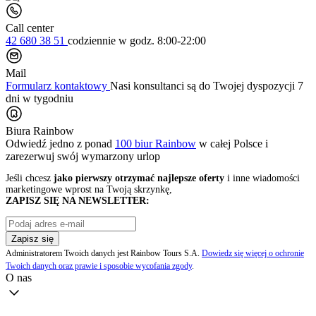
Call center
42 680 38 51
codziennie
w godz. 8:00-22:00
Mail
Formularz kontaktowy
Nasi konsultanci są do Twojej dyspozycji 7
dni w tygodniu
Biura Rainbow
Odwiedź jedno z ponad
100 biur Rainbow
w całej Polsce i
zarezerwuj swój
wymarzony urlop
Jeśli chcesz
jako pierwszy otrzymać najlepsze oferty
i inne wiadomości
marketingowe wprost na Twoją skrzynkę,
ZAPISZ SIĘ NA NEWSLETTER:
Zapisz się
Administratorem Twoich danych jest Rainbow Tours S.A.
Dowiedz się więcej o ochronie
Twoich danych oraz prawie i sposobie wycofania zgody
.
O nas