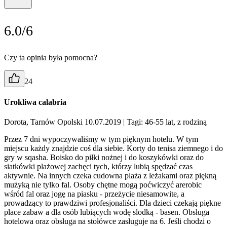
6.0/6
Czy ta opinia była pomocna?
24
Urokliwa calabria
Dorota, Tarnów Opolski 10.07.2019
| Tagi: 46-55 lat, z rodziną
Przez 7 dni wypoczywaliśmy w tym pięknym hotelu. W tym
miejscu każdy znajdzie coś dla siebie. Korty do tenisa ziemnego i do
gry w sqasha. Boisko do piłki nożnej i do koszykówki oraz do
siatkówki plażowej zachęci tych, którzy lubią spędzać czas
aktywnie. Na innych czeka cudowna plaża z leżakami oraz piękną
mużyką nie tylko fal. Osoby chętne mogą poćwiczyć arerobic
wśród fal oraz jogę na piasku - przeżycie niesamowite, a
prowadzący to prawdziwi profesjonaliści. Dla dzieci czekają piękne
place zabaw a dla osób lubiących wodę slodką - basen. Obsługa
hotelowa oraz obsługa na stołówce zasługuje na 6. Jeśli chodzi o