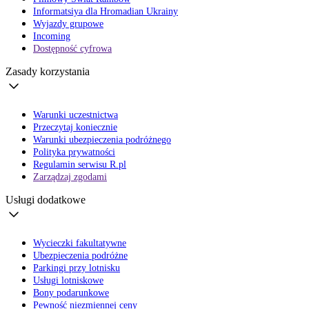
Informatsiya dla Hromadian Ukrainy
Wyjazdy grupowe
Incoming
Dostępność cyfrowa
Zasady korzystania
Warunki uczestnictwa
Przeczytaj koniecznie
Warunki ubezpieczenia podróżnego
Polityka prywatności
Regulamin serwisu R.pl
Zarządzaj zgodami
Usługi dodatkowe
Wycieczki fakultatywne
Ubezpieczenia podróżne
Parkingi przy lotnisku
Usługi lotniskowe
Bony podarunkowe
Pewność niezmiennej ceny