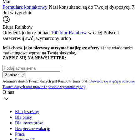
Mail
Formularz kontaktowy
Nasi konsultanci są do Twojej dyspozycji 7
dni w tygodniu
Biura Rainbow
Odwiedź jedno z ponad
100 biur Rainbow
w całej Polsce i
zarezerwuj swój
wymarzony urlop
Jeśli chcesz
jako pierwszy otrzymać najlepsze oferty
i inne wiadomości
marketingowe wprost na Twoją skrzynkę,
ZAPISZ SIĘ NA NEWSLETTER:
Zapisz się
Administratorem Twoich danych jest Rainbow Tours S.A.
Dowiedz się więcej o ochronie
Twoich danych oraz prawie i sposobie wycofania zgody
.
O nas
Kim jesteśmy
Dla prasy
Dla inwestorów
Bezpieczne wakacje
Praca
Praca w IT