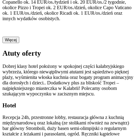
Copanello ok. 14 EUR/os./tydzień i ok. 20 EUR/os./2 tygodnie,
okolice Pizzo i Tropei ok. 2 EUR/os./dzień, okolice Capo Vaticano
ok. 1 EUR/os./dzień, okolice Ricadi ok. 1 EUR/os./dzień oraz
innych wydatków osobistych.
Więcej
Atuty oferty
Dobrej klasy hotel położony w spokojnej części kalabryjskiego
wybrzeża, którego niewątpliwymi atutami jest sąsiedztwo pięknej
plaży, wyśmienita włoska kuchnia oraz bogaty program animacyjny
dla dorosłych i dzieci.. Dodatkowy plus za bliskość Tropei –
najpiękniejszego miasteczka w Kalabrii! Polecamy osobom
szukającym wypoczynku w zacisznym miejscu.
Hotel
Recepcja 24h, przestronne lobby, restauracja główna z kuchnią
międzynarodową oraz lokalną (ze stolikami również na zewnątrz)
bar główny Stromboli, duży basen semi-olimpijski o regularnym
kształcie z leżakami i parasolami, ogród. Ręczniki kąpielowe