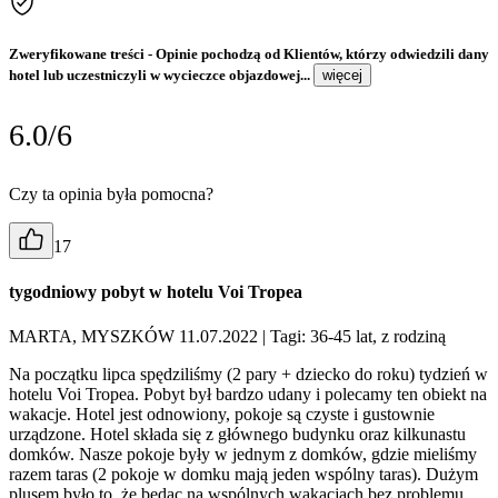
Zweryfikowane treści
- Opinie pochodzą od Klientów, którzy odwiedzili dany
hotel lub uczestniczyli w wycieczce objazdowej...
więcej
6.0/6
Czy ta opinia była pomocna?
17
tygodniowy pobyt w hotelu Voi Tropea
MARTA, MYSZKÓW 11.07.2022
| Tagi: 36-45 lat, z rodziną
Na początku lipca spędziliśmy (2 pary + dziecko do roku) tydzień w
hotelu Voi Tropea. Pobyt był bardzo udany i polecamy ten obiekt na
wakacje. Hotel jest odnowiony, pokoje są czyste i gustownie
urządzone. Hotel składa się z głównego budynku oraz kilkunastu
domków. Nasze pokoje były w jednym z domków, gdzie mieliśmy
razem taras (2 pokoje w domku mają jeden wspólny taras). Dużym
plusem było to, że będąc na wspólnych wakacjach bez problemu