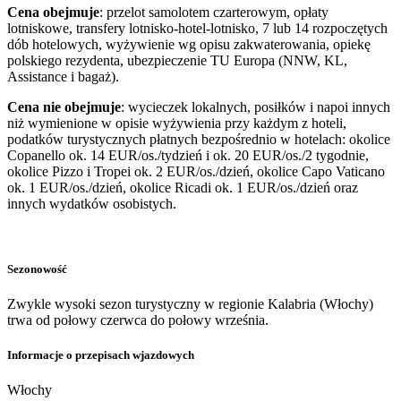
Cena obejmuje
: przelot samolotem czarterowym, opłaty
lotniskowe, transfery lotnisko-hotel-lotnisko, 7 lub 14 rozpoczętych
dób hotelowych, wyżywienie wg opisu zakwaterowania, opiekę
polskiego rezydenta, ubezpieczenie TU Europa (NNW, KL,
Assistance i bagaż).
Cena nie obejmuje
: wycieczek lokalnych, posiłków i napoi innych
niż wymienione w opisie wyżywienia przy każdym z hoteli,
podatków turystycznych płatnych bezpośrednio w hotelach: okolice
Copanello ok. 14 EUR/os./tydzień i ok. 20 EUR/os./2 tygodnie,
okolice Pizzo i Tropei ok. 2 EUR/os./dzień, okolice Capo Vaticano
ok. 1 EUR/os./dzień, okolice Ricadi ok. 1 EUR/os./dzień oraz
innych wydatków osobistych.
Sezonowość
Zwykle wysoki sezon turystyczny w regionie Kalabria (Włochy)
trwa od połowy czerwca do połowy września.
Informacje o przepisach wjazdowych
Włochy