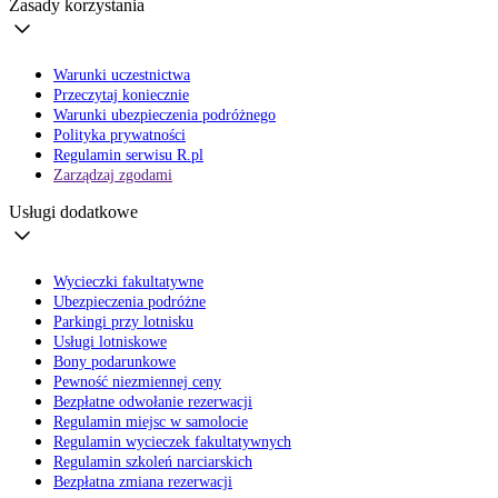
Zasady korzystania
Warunki uczestnictwa
Przeczytaj koniecznie
Warunki ubezpieczenia podróżnego
Polityka prywatności
Regulamin serwisu R.pl
Zarządzaj zgodami
Usługi dodatkowe
Wycieczki fakultatywne
Ubezpieczenia podróżne
Parkingi przy lotnisku
Usługi lotniskowe
Bony podarunkowe
Pewność niezmiennej ceny
Bezpłatne odwołanie rezerwacji
Regulamin miejsc w samolocie
Regulamin wycieczek fakultatywnych
Regulamin szkoleń narciarskich
Bezpłatna zmiana rezerwacji