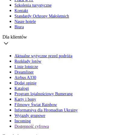
Szkolenia turystyczne
Kontakt
Standardy Ochrony Małoletnich
Nasze hotele
Biura
Dla klientów
Aktualne wytyczne przed podróżą
Rozkłady lotów
Linie lotnicze
Dreamliner
Airbus A330
Dodaj opinię
Katalogi
Program lojalnościowy Bumerang
Karty i bony
Filmowy Świat Rainbow
Informatsiya dla Hromadian Ukrainy
Wyjazdy grupowe
Incoming
Dostępność cyfrowa