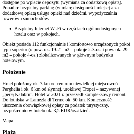
dostępne po wpłacie depozytu (wymiana za dodatkową opłatą).
Ponadto: bezpłatny parking (w miarę dostępności miejsc) a za
dodatkową opłatą usługa opieki nad dziećmi, wypożyczalnia
rowerów i samochodów.
Bezpłatny Internet Wi-Fi w częściach ogólnodostępnych
hotelu oraz w pokojach.
Obiekt posiada 112 funkcjonalnie i komfortowo urządzonych pokoi
typu superior (o pow. ok. 19-21 m2 – pokoje 2-3-os. i pow. ok. 29
m2 – pokoje 4-os.) zlokalizowanych w głównym budynku
hotelowym.
Położenie
Hotel położony ok. 3 km od centrum niewielkiej miejscowości
Parghelia i ok. 6 km od słynnej, urokliwej Tropei – nazywanej
„perłą Kalabrii”. Hotel w 2021 r. przeszedł kompleksowy remont.
Do lotniska w Lamezia di Terme ok. 50 km. Konieczność
uiszczenia obowiązkowej opłaty za podatek turystyczny,
bezpośrednio w hotelu ok. 3,5 EUR/os./dzień.
Mapa
Plaża