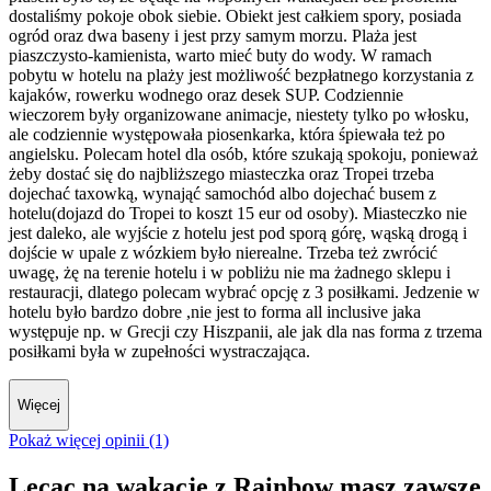
dostaliśmy pokoje obok siebie. Obiekt jest całkiem spory, posiada
ogród oraz dwa baseny i jest przy samym morzu. Plaża jest
piaszczysto-kamienista, warto mieć buty do wody. W ramach
pobytu w hotelu na plaży jest możliwość bezpłatnego korzystania z
kajaków, rowerku wodnego oraz desek SUP. Codziennie
wieczorem były organizowane animacje, niestety tylko po włosku,
ale codziennie występowała piosenkarka, która śpiewała też po
angielsku. Polecam hotel dla osób, które szukają spokoju, ponieważ
żeby dostać się do najbliższego miasteczka oraz Tropei trzeba
dojechać taxowką, wynająć samochód albo dojechać busem z
hotelu(dojazd do Tropei to koszt 15 eur od osoby). Miasteczko nie
jest daleko, ale wyjście z hotelu jest pod sporą górę, wąską drogą i
dojście w upale z wózkiem było nierealne. Trzeba też zwrócić
uwagę, żę na terenie hotelu i w pobliżu nie ma żadnego sklepu i
restauracji, dlatego polecam wybrać opcję z 3 posiłkami. Jedzenie w
hotelu było bardzo dobre ,nie jest to forma all inclusive jaka
występuje np. w Grecji czy Hiszpanii, ale jak dla nas forma z trzema
posiłkami była w zupełności wystraczająca.
Więcej
Pokaż więcej opinii (1)
Lecąc na wakacje z Rainbow masz zawsze