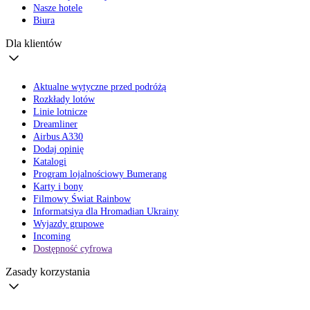
Nasze hotele
Biura
Dla klientów
Aktualne wytyczne przed podróżą
Rozkłady lotów
Linie lotnicze
Dreamliner
Airbus A330
Dodaj opinię
Katalogi
Program lojalnościowy Bumerang
Karty i bony
Filmowy Świat Rainbow
Informatsiya dla Hromadian Ukrainy
Wyjazdy grupowe
Incoming
Dostępność cyfrowa
Zasady korzystania