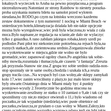
lokalnych wycieczek to Aruba na pewno przeplacona,a program
niezrealizowany.Natomiast ze strony Rainbow to niestety porazka-
proba uzyskania numeru biletu na samolot przed wylotem
nieudana,bo RODO,po czym na lotnisku wreczono kazdemu
zestaw dokumentow z tym numerem! 1 nocleg w Miami Beach -w
smierdzacym hotelu,klimatyzacja dzialala lub nie-takie opcje;nie
mozna bylo wyregulowac,wiec jesli byla wlaczona,to wiala z cala
moca.Bylo napisane,ze regulacja na scianie,ale dalo sie wylaczyc
tylko z gniazdka.A rano zabilam jakiegos robaka,ktory szedl po
podlodze.Pani pilot tez niekoniecznie potrzebna,na rejsach byla,na
roznych statkach,ale zorientowana srednio.Zorganizowala zbiorke
na wyokretowanie w miejscu,gdzie nie wolno sie bylo
gromadzic,wiec zapanowal ogolny chaos.Po angielsku tak sobie-
niby mowila,rozumiala i tlumaczyla,ale czasem "z fantazja".Zreszta
jak przyznala-Stanow nie zna.Z grupa tez sobie srednio radzila-non-
stop spoznialy sie te same osoby,chodzila i szukala ich,a reszta
grupy tracila czas...Na wyspach byl czas wolny,ale sklepy zamykali
kolo 17,wiec zanim wrocilismy z plazy,to juz malo ktore sklepy
byly otwarte.Ostatniego dnia w Miami mialy byc 4 punkty
postojowe-wyszly 2.Teoretycznie bo godzina stracona na
wyokretowanie-zeszlismy ze statku o 10 zamiast o 9,ale i tak czy sie
spoznilismy czy nie,to miejsce otwierali o 11,i bylo wiadomo od
poczatku,ze tak wypadnie (niedziela),wiec puste obietnice od
poczatku,zwlaszcza,ze pytalam o czas wolny w Miami.Zalezy,kto
czego oczekuje-mimo wszystko wyprawa udana,jesli sie lubi takie