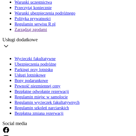
Warunki uczestnictwa
Przeczytaj koniecznie
Warunki ubezpieczenia podróżnego
Polityka prywatności
Regulamin serwisu R.pl
Zarządzaj zgodami
Usługi dodatkowe
Wycieczki fakultatywne
Ubezpieczenia podróżne
Parkingi przy lotnisku
Usługi lotniskowe
Bony podarunkowe
Pewność niezmiennej ceny
Bezpłatne odwołanie rezerwacji
Regulamin miejsc w samolocie
Regulamin wycieczek fakultatywnych
Regulamin szkoleń narciarskich
Bezpłatna zmiana rezerwacji
Social media