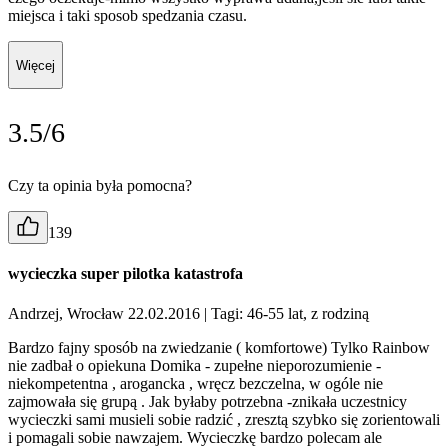
miejsca i taki sposob spedzania czasu.
Więcej
3.5/6
Czy ta opinia była pomocna?
139
wycieczka super pilotka katastrofa
Andrzej, Wrocław 22.02.2016
| Tagi: 46-55 lat, z rodziną
Bardzo fajny sposób na zwiedzanie ( komfortowe) Tylko Rainbow
nie zadbał o opiekuna Domika - zupełne nieporozumienie -
niekompetentna , arogancka , wręcz bezczelna, w ogóle nie
zajmowała się grupą . Jak byłaby potrzebna -znikała uczestnicy
wycieczki sami musieli sobie radzić , zresztą szybko się zorientowali
i pomagali sobie nawzajem. Wycieczkę bardzo polecam ale