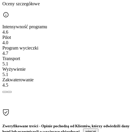
Oceny szczegółowe
Intensywność programu
4.6
Pilot
4.0
Program wycieczki
4.7
Transport
5.1
Wyżywienie
5.1
Zakwaterowanie
4.5
Zweryfikowane treści
- Opinie pochodzą od Klientów, którzy odwiedzili dany
hotel lub uczestniczyli w wycieczce objazdowej...
więcej