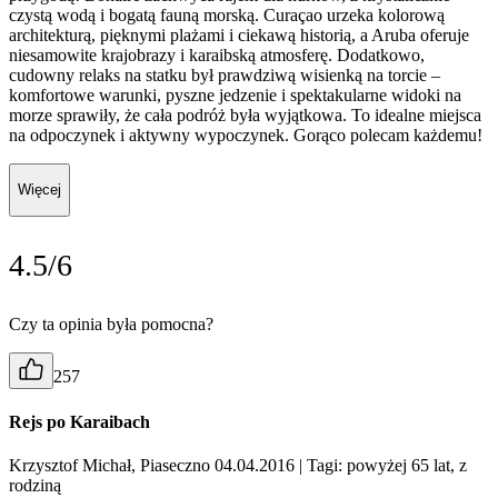
czystą wodą i bogatą fauną morską. Curaçao urzeka kolorową
architekturą, pięknymi plażami i ciekawą historią, a Aruba oferuje
niesamowite krajobrazy i karaibską atmosferę. Dodatkowo,
cudowny relaks na statku był prawdziwą wisienką na torcie –
komfortowe warunki, pyszne jedzenie i spektakularne widoki na
morze sprawiły, że cała podróż była wyjątkowa. To idealne miejsca
na odpoczynek i aktywny wypoczynek. Gorąco polecam każdemu!
Więcej
4.5/6
Czy ta opinia była pomocna?
257
Rejs po Karaibach
Krzysztof Michał, Piaseczno 04.04.2016
| Tagi: powyżej 65 lat, z
rodziną