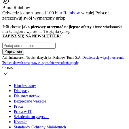
Biura Rainbow
Odwiedź jedno z ponad
100 biur Rainbow
w całej Polsce i
zarezerwuj swój
wymarzony urlop
Jeśli chcesz
jako pierwszy otrzymać najlepsze oferty
i inne wiadomości
marketingowe wprost na Twoją skrzynkę,
ZAPISZ SIĘ NA NEWSLETTER:
Zapisz się
Administratorem Twoich danych jest Rainbow Tours S.A.
Dowiedz się więcej o ochronie
Twoich danych oraz prawie i sposobie wycofania zgody
.
O nas
Kim jesteśmy
Dla prasy
Dla inwestorów
Bezpieczne wakacje
Praca
Praca w IT
Szkolenia turystyczne
Kontakt
Standardy Ochrony Małoletnich