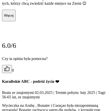
tych, którzy chcą zwiedzić każde miejsce na Ziemi 😉
Więcej
6.0/6
Czy ta opinia była pomocna?
0
Karaibskie ABC - podróż życia ❤️
Beata ze znajomymi 02.03.2025
| Termin pobytu: luty 2025
| Tagi:
56-65 lat, ze znajomymi
Wycieczka na Arubę , Bonaire i Curaçao była niezapomnianą
przygodą! Bonaire zachwyca rajem dla nurków, z krystalicznie