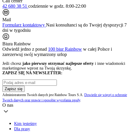
Call center
42 680 38 51
codziennie
w godz. 8:00-22:00
Mail
Formularz kontaktowy
Nasi konsultanci są do Twojej dyspozycji 7
dni w tygodniu
Biura Rainbow
Odwiedź jedno z ponad
100 biur Rainbow
w całej Polsce i
zarezerwuj swój
wymarzony urlop
Jeśli chcesz
jako pierwszy otrzymać najlepsze oferty
i inne wiadomości
marketingowe wprost na Twoją skrzynkę,
ZAPISZ SIĘ NA NEWSLETTER:
Zapisz się
Administratorem Twoich danych jest Rainbow Tours S.A.
Dowiedz się więcej o ochronie
Twoich danych oraz prawie i sposobie wycofania zgody
.
O nas
Kim jesteśmy
Dla prasy