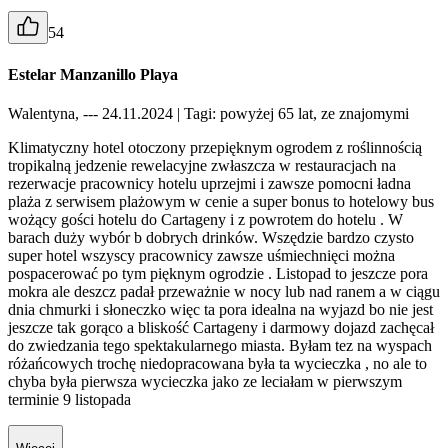
54
Estelar Manzanillo Playa
Walentyna, --- 24.11.2024
| Tagi: powyżej 65 lat, ze znajomymi
Klimatyczny hotel otoczony przepięknym ogrodem z roślinnością
tropikalną jedzenie rewelacyjne zwłaszcza w restauracjach na
rezerwacje pracownicy hotelu uprzejmi i zawsze pomocni ładna
plaża z serwisem plażowym w cenie a super bonus to hotelowy bus
wożący gości hotelu do Cartageny i z powrotem do hotelu . W
barach duży wybór b dobrych drinków. Wszędzie bardzo czysto
super hotel wszyscy pracownicy zawsze uśmiechnięci można
pospacerować po tym pięknym ogrodzie . Listopad to jeszcze pora
mokra ale deszcz padał przeważnie w nocy lub nad ranem a w ciągu
dnia chmurki i słoneczko więc ta pora idealna na wyjazd bo nie jest
jeszcze tak gorąco a bliskość Cartageny i darmowy dojazd zachęcał
do zwiedzania tego spektakularnego miasta. Byłam tez na wyspach
różańcowych trochę niedopracowana była ta wycieczka , no ale to
chyba była pierwsza wycieczka jako ze leciałam w pierwszym
terminie 9 listopada