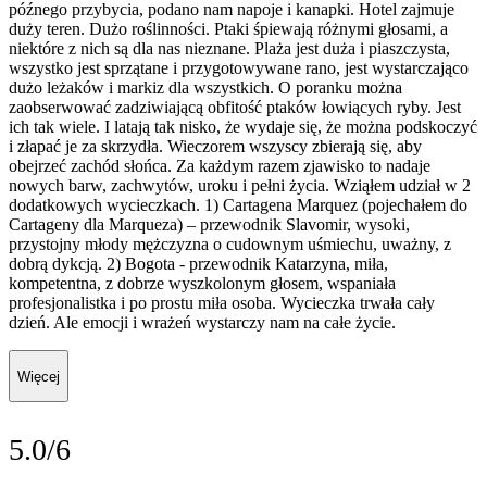
późnego przybycia, podano nam napoje i kanapki. Hotel zajmuje
duży teren. Dużo roślinności. Ptaki śpiewają różnymi głosami, a
niektóre z nich są dla nas nieznane. Plaża jest duża i piaszczysta,
wszystko jest sprzątane i przygotowywane rano, jest wystarczająco
dużo leżaków i markiz dla wszystkich. O poranku można
zaobserwować zadziwiającą obfitość ptaków łowiących ryby. Jest
ich tak wiele. I latają tak nisko, że wydaje się, że można podskoczyć
i złapać je za skrzydła. Wieczorem wszyscy zbierają się, aby
obejrzeć zachód słońca. Za każdym razem zjawisko to nadaje
nowych barw, zachwytów, uroku i pełni życia. Wziąłem udział w 2
dodatkowych wycieczkach. 1) Cartagena Marquez (pojechałem do
Cartageny dla Marqueza) – przewodnik Slavomir, wysoki,
przystojny młody mężczyzna o cudownym uśmiechu, uważny, z
dobrą dykcją. 2) Bogota - przewodnik Katarzyna, miła,
kompetentna, z dobrze wyszkolonym głosem, wspaniała
profesjonalistka i po prostu miła osoba. Wycieczka trwała cały
dzień. Ale emocji i wrażeń wystarczy nam na całe życie.
Więcej
5.0/6