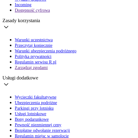
Incoming
Dostępność cyfrowa
Zasady korzystania
Warunki uczestnictwa
Przeczytaj koniecznie
Warunki ubezpieczenia podróżnego
Polityka prywatności
Regulamin serwisu R.pl
Zarządzaj zgodami
Usługi dodatkowe
Wycieczki fakultatywne
Ubezpieczenia podróżne
Parkingi przy lotnisku
Usługi lotniskowe
Bony podarunkowe
Pewność niezmiennej ceny
Bezpłatne odwołanie rezerwacji
Regulamin miejsc w samolocie