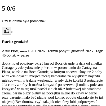
5.0/6
Czy ta opinia była pomocna?
0
Estelar grudzień
Artur Piotr, ------ 16.01.2026
| Termin pobytu: grudzień 2025
| Tagi:
46-55 lat, w parze
dobry hotel położony ok 25 km od Boca Grande, z dala od zgiełku
Cartageny zdecydowanie polecam w porównaniu do Cartagena
Plaza, właśnie na Boca Grande, w którym nocowaliśmy też 2 doby
w trakcie objazdu miejsce raczej kameralne za wyjątkiem najazdu
miejscowych w trakcie weekendu- wtedy duże kolejki 3 restauracje
á la carte, z których można korzystać po rezerwacji online, polecam
korzystać w miarę możliwości z nich niż z bufetowej nie wiadomo
czemu bar na plaży płatny na początku mleko do kawy w barze
przy basenie miało być platne- pod koniec pobytu okazało się że już
nie jest:) Bez tłumów, czyli tak, jak niektórzy lubią odpoczywać
wieczorne rozrywki raczej dla niewymagających:) zielone iguany