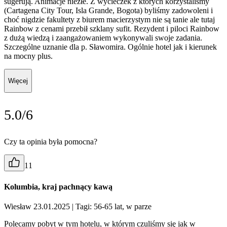
sugerują. Animacje niezłe. Z wycieczek z których korzystaliśmy
(Cartagena City Tour, Isla Grande, Bogota) byliśmy zadowoleni i
choć nigdzie fakultety z biurem macierzystym nie są tanie ale tutaj
Rainbow z cenami przebił szklany sufit. Rezydent i piloci Rainbow
z dużą wiedzą i zaangażowaniem wykonywali swoje zadania.
Szczególne uznanie dla p. Sławomira. Ogólnie hotel jak i kierunek
na mocny plus.
Więcej
5.0/6
Czy ta opinia była pomocna?
11
Kolumbia, kraj pachnący kawą
Wiesław 23.01.2025
| Tagi: 56-65 lat, w parze
Polecamy pobyt w tym hotelu, w którym czuliśmy się jak w