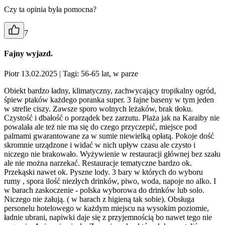
Czy ta opinia była pomocna?
7
Fajny wyjazd.
Piotr 13.02.2025
| Tagi: 56-65 lat, w parze
Obiekt bardzo ładny, klimatyczny, zachwycający tropikalny ogród,
śpiew ptaków każdego poranka super. 3 fajne baseny w tym jeden
w strefie ciszy. Zawsze sporo wolnych leżaków, brak tłoku.
Czystość i dbałość o porządek bez zarzutu. Plaża jak na Karaiby nie
powalała ale też nie ma się do czego przyczepić, miejsce pod
palmami gwarantowane za w sumie niewielką opłatą. Pokoje dość
skromnie urządzone i widać w nich upływ czasu ale czysto i
niczego nie brakowało. Wyżywienie w restauracji głównej bez szału
ale nie można narzekać. Restauracje tematyczne bardzo ok.
Przekąski nawet ok. Pyszne lody. 3 bary w których do wyboru
rumy , spora ilość niezłych drinków, piwo, woda, napoje no alko. I
w barach zaskoczenie - polska wyborowa do drinków lub solo.
Niczego nie żałują. ( w barach z higieną tak sobie). Obsługa
personelu hotelowego w każdym miejscu na wysokim poziomie,
ładnie ubrani, napiwki daje się z przyjemnością bo nawet tego nie