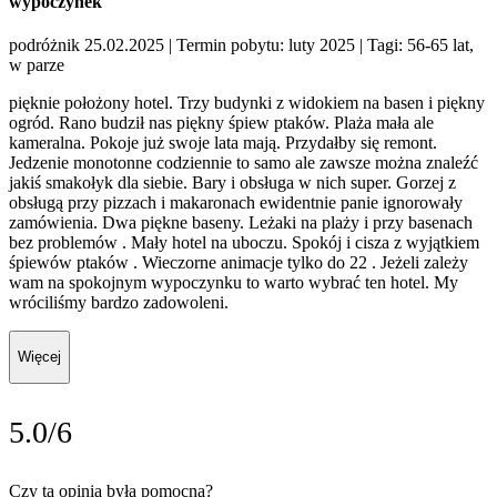
wypoczynek
podróżnik 25.02.2025
| Termin pobytu: luty 2025
| Tagi: 56-65 lat,
w parze
pięknie położony hotel. Trzy budynki z widokiem na basen i piękny
ogród. Rano budził nas piękny śpiew ptaków. Plaża mała ale
kameralna. Pokoje już swoje lata mają. Przydałby się remont.
Jedzenie monotonne codziennie to samo ale zawsze można znaleźć
jakiś smakołyk dla siebie. Bary i obsługa w nich super. Gorzej z
obsługą przy pizzach i makaronach ewidentnie panie ignorowały
zamówienia. Dwa piękne baseny. Leżaki na plaży i przy basenach
bez problemów . Mały hotel na uboczu. Spokój i cisza z wyjątkiem
śpiewów ptaków . Wieczorne animacje tylko do 22 . Jeżeli zależy
wam na spokojnym wypoczynku to warto wybrać ten hotel. My
wróciliśmy bardzo zadowoleni.
Więcej
5.0/6
Czy ta opinia była pomocna?