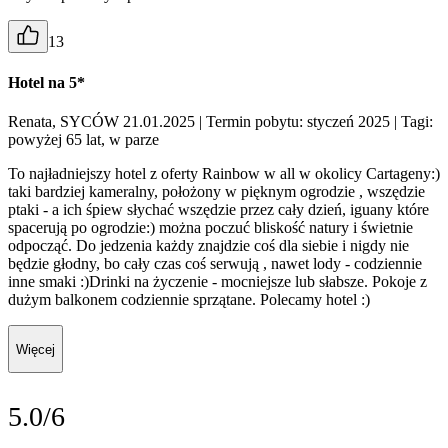
13
Hotel na 5*
Renata, SYCÓW 21.01.2025
| Termin pobytu: styczeń 2025
| Tagi:
powyżej 65 lat, w parze
To najładniejszy hotel z oferty Rainbow w all w okolicy Cartageny:)
taki bardziej kameralny, położony w pięknym ogrodzie , wszędzie
ptaki - a ich śpiew słychać wszędzie przez cały dzień, iguany które
spacerują po ogrodzie:) można poczuć bliskość natury i świetnie
odpocząć. Do jedzenia każdy znajdzie coś dla siebie i nigdy nie
będzie głodny, bo cały czas coś serwują , nawet lody - codziennie
inne smaki :)Drinki na życzenie - mocniejsze lub słabsze. Pokoje z
dużym balkonem codziennie sprzątane. Polecamy hotel :)
Więcej
5.0/6