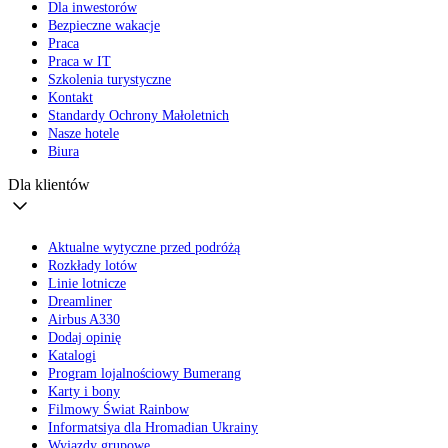
Dla inwestorów
Bezpieczne wakacje
Praca
Praca w IT
Szkolenia turystyczne
Kontakt
Standardy Ochrony Małoletnich
Nasze hotele
Biura
Dla klientów
Aktualne wytyczne przed podróżą
Rozkłady lotów
Linie lotnicze
Dreamliner
Airbus A330
Dodaj opinię
Katalogi
Program lojalnościowy Bumerang
Karty i bony
Filmowy Świat Rainbow
Informatsiya dla Hromadian Ukrainy
Wyjazdy grupowe