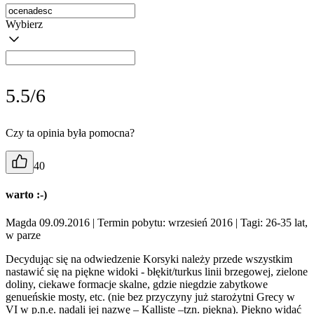
Wybierz
5.5/6
Czy ta opinia była pomocna?
40
warto :-)
Magda 09.09.2016
| Termin pobytu: wrzesień 2016
| Tagi: 26-35 lat,
w parze
Decydując się na odwiedzenie Korsyki należy przede wszystkim
nastawić się na piękne widoki - błękit/turkus linii brzegowej, zielone
doliny, ciekawe formacje skalne, gdzie niegdzie zabytkowe
genueńskie mosty, etc. (nie bez przyczyny już starożytni Grecy w
VI w p.n.e. nadali jej nazwę – Kalliste –tzn. piękna). Piękno widać