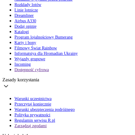
Rozkłady lotów
Linie lotnicze
Dreamliner
Airbus A330
Dodaj opinię
Katalogi
Program lojalnościowy Bumerang
Karty i bony
Filmowy Świat Rainbow
Informatsiya dla Hromadian Ukrainy
Wyjazdy grupowe
Incoming
Dostępność cyfrowa
Zasady korzystania
Warunki uczestnictwa
Przeczytaj koniecznie
Warunki ubezpieczenia podróżnego
Polityka prywatności
Regulamin serwisu R.pl
Zarządzaj zgodami