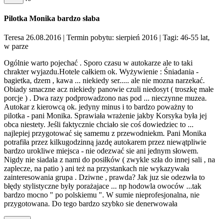
Pilotka Monika bardzo słaba
Teresa 26.08.2016
| Termin pobytu: sierpień 2016
| Tagi: 46-55 lat,
w parze
Ogólnie warto pojechać . Sporo czasu w autokarze ale to taki
chrakter wyjazdu.Hotele całkiem ok. Wyżywienie : Śniadania -
bagietka, dzem , kawa ... niekiedy ser..... ale nie mozna narzekać.
Obiady smaczne acz niekiedy panowie czuli niedosyt ( troszkę małe
porcje ) . Dwa razy podprowadzono nas pod ... nieczynne muzea.
Autokar z kierowcą ok. jedyny minus i to bardzo poważny to
pilotka - pani Monika. Sprawiała wrażenie jakby Korsyka była jej
obca niestety. Jeśli faktycznie chciało sie coś dowiedziec to ...
najlepiej przygotować się samemu z przewodniekm. Pani Monika
potrafiła przez kilkugodzinną jazdę autokarem przez niewątpliwie
bardzo urokliwe miejsca - nie odezwać sie ani jednym słowem.
Nigdy nie siadala z nami do posiłków ( zwykle szła do innej sali , na
zaplecze, na patio ) ani też na przystankach nie wykazywała
zainteresowania grupa . Dziwne , prawda? Jak juz sie odezwła to
błędy stylistyczne były porażajace ... np hodowla owoców ...tak
bardzo mocno " po polskiemu ". W sumie nieprofesjonalna, nie
przygotowana. Do tego bardzo szybko sie denerwowała