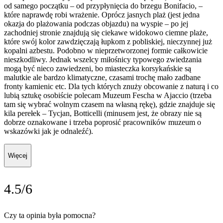
od samego początku – od przypłynięcia do brzegu Bonifacio, –
które naprawdę robi wrażenie. Oprócz jasnych plaż (jest jedna
okazja do plażowania podczas objazdu) na wyspie – po jej
zachodniej stronie znajdują się ciekawe widokowo ciemne plaże,
które swój kolor zawdzięczają łupkom z pobliskiej, nieczynnej już
kopalni azbestu. Podobno w nieprzetworzonej formie całkowicie
nieszkodliwy. Jednak wszelcy miłośnicy typowego zwiedzania
mogą być nieco zawiedzeni, bo miasteczka korsykańskie są
malutkie ale bardzo klimatyczne, czasami trochę mało zadbane
fronty kamienic etc. Dla tych których znuży obcowanie z naturą i co
lubią sztukę osobiście polecam Muzeum Fescha w Ajaccio (trzeba
tam się wybrać wolnym czasem na własną rękę), gdzie znajduje się
kila perełek – Tycjan, Botticelli (minusem jest, że obrazy nie są
dobrze oznakowane i trzeba poprosić pracowników muzeum o
wskazówki jak je odnaleźć).
Więcej
4.5/6
Czy ta opinia była pomocna?