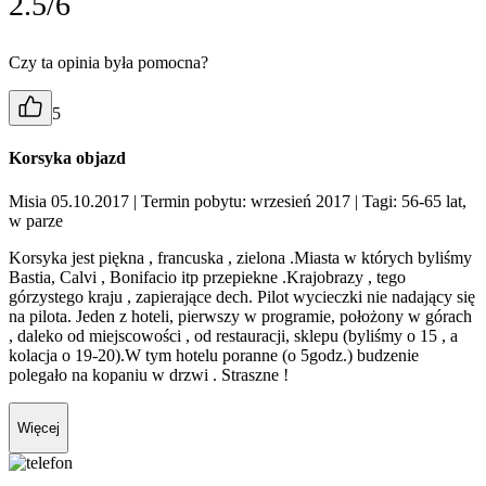
2.5/6
Czy ta opinia była pomocna?
5
Korsyka objazd
Misia 05.10.2017
| Termin pobytu: wrzesień 2017
| Tagi: 56-65 lat,
w parze
Korsyka jest piękna , francuska , zielona .Miasta w których byliśmy
Bastia, Calvi , Bonifacio itp przepiekne .Krajobrazy , tego
górzystego kraju , zapierające dech. Pilot wycieczki nie nadający się
na pilota. Jeden z hoteli, pierwszy w programie, położony w górach
, daleko od miejscowości , od restauracji, sklepu (byliśmy o 15 , a
kolacja o 19-20).W tym hotelu poranne (o 5godz.) budzenie
polegało na kopaniu w drzwi . Straszne !
Więcej