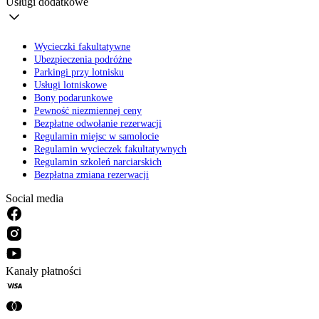
Usługi dodatkowe
Wycieczki fakultatywne
Ubezpieczenia podróżne
Parkingi przy lotnisku
Usługi lotniskowe
Bony podarunkowe
Pewność niezmiennej ceny
Bezpłatne odwołanie rezerwacji
Regulamin miejsc w samolocie
Regulamin wycieczek fakultatywnych
Regulamin szkoleń narciarskich
Bezpłatna zmiana rezerwacji
Social media
Kanały płatności