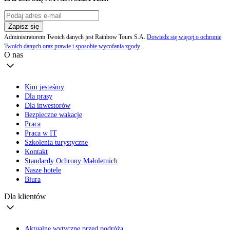
Zapisz się
Administratorem Twoich danych jest Rainbow Tours S.A.
Dowiedz się więcej o ochronie
Twoich danych oraz prawie i sposobie wycofania zgody
.
O nas
Kim jesteśmy
Dla prasy
Dla inwestorów
Bezpieczne wakacje
Praca
Praca w IT
Szkolenia turystyczne
Kontakt
Standardy Ochrony Małoletnich
Nasze hotele
Biura
Dla klientów
Aktualne wytyczne przed podróżą