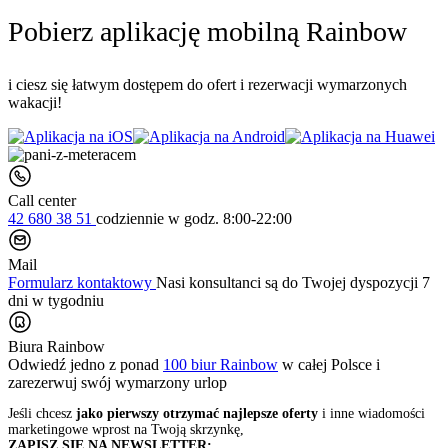
Pobierz aplikację mobilną Rainbow
i ciesz się łatwym dostępem do ofert i rezerwacji wymarzonych
wakacji!
Call center
42 680 38 51
codziennie
w godz. 8:00-22:00
Mail
Formularz kontaktowy
Nasi konsultanci są do Twojej dyspozycji 7
dni w tygodniu
Biura Rainbow
Odwiedź jedno z ponad
100 biur Rainbow
w całej Polsce i
zarezerwuj swój
wymarzony urlop
Jeśli chcesz
jako pierwszy otrzymać najlepsze oferty
i inne wiadomości
marketingowe wprost na Twoją skrzynkę,
ZAPISZ SIĘ NA NEWSLETTER: