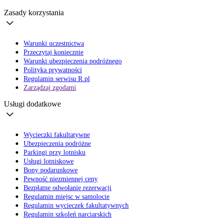
Zasady korzystania
Warunki uczestnictwa
Przeczytaj koniecznie
Warunki ubezpieczenia podróżnego
Polityka prywatności
Regulamin serwisu R.pl
Zarządzaj zgodami
Usługi dodatkowe
Wycieczki fakultatywne
Ubezpieczenia podróżne
Parkingi przy lotnisku
Usługi lotniskowe
Bony podarunkowe
Pewność niezmiennej ceny
Bezpłatne odwołanie rezerwacji
Regulamin miejsc w samolocie
Regulamin wycieczek fakultatywnych
Regulamin szkoleń narciarskich