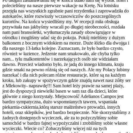
Po długim zastanawianiu się w końcu udało nam się wybrać hotel i
polecieliśmy na nasze pierwsze wakacje na Kretę. Na lotnisku
przejęła nas wszystkich zgrabnie pani rezydentka i zaprowadziła do
autokarów, które rozwiozły wczasowiczów do poszczególnych
kurortów. Na końcu wysiedliśmy my. W recepcji miła obsługa
przywitała nas jakbyśmy wracali po długiej nieobecności, rozdała
nam pani bransoletki, wytłumaczyła zasady obowiązujące w
ośrodku i mogliśmy udać się do pokoju. Pokój mieliśmy z dużym
balkonem z bocznym widokiem na morze. Duże łóżko dla dwojga i
dla naszego 13-latka kolejne. Zaznaczam, że było bardzo czysto,
również w łazience. Jedzenie nam smakowało, ale chyba tylko
nam... tylu malkontentów i narzekających osób nie widziałam
dawno. Przecież wiadomo było, że jadą do innego klimatu, kraju
gdzie smaki na pewno różnią się od naszych. Ale my Polacy lubimy
narzekać i dla nich polecam różne restauracje, które są na każdym
kroku, lub zakupy w spożywczym gdzie znajdą nawet nasz żółty ser
z Mlekowity- naprawdę!!! Sam hotel leży prawie na samej plaży,
jest do dyspozycji niewielki basen w sam raz dla dzieci, które
głównie z niego korzystały. Miejscowość Adelianos Campos jest
bardzo sympatyczna, dużo wspomnianych tawern, wspaniała
piekarnia-cukiernia,którą starsze małżeństwo prowadzi, innych
hoteli, oraz sklepików, jest bardzo bezpiecznie. Nie skorzystaliśmy z
żadnych dostępnych wycieczek, ale za to pożyczyliśmy sobie
samochód w bardzo fajnej wypożyczalni i zrobiliśmy sobie własne
wycieczki. Wiecie co? Zobaczyliśmy więcej niż na tych