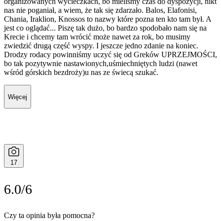
organizowanych wycieczkach, bo mieliśmy czas do dyspozycji, nikt
nas nie poganiał, a wiem, że tak się zdarzało. Balos, Elafonisi,
Chania, Iraklion, Knossos to nazwy które pozna ten kto tam był. A
jest co oglądać... Piszę tak dużo, bo bardzo spodobało nam się na
Krecie i chcemy tam wrócić może nawet za rok, bo musimy
zwiedzić drugą część wyspy. I jeszcze jedno zdanie na koniec.
Drodzy rodacy powinniśmy uczyć się od Greków UPRZEJMOŚCI,
bo tak pozytywnie nastawionych,uśmiechniętych ludzi (nawet
wśród górskich bezdroży)u nas ze świecą szukać.
Więcej
17
6.0/6
Czy ta opinia była pomocna?