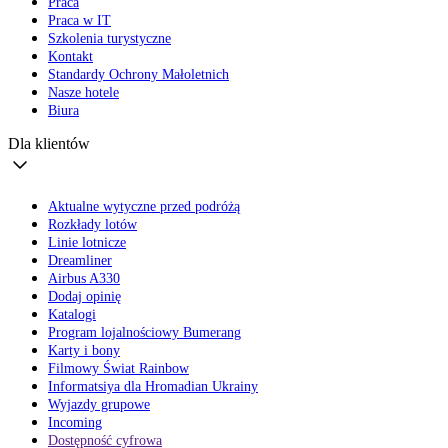
Praca
Praca w IT
Szkolenia turystyczne
Kontakt
Standardy Ochrony Małoletnich
Nasze hotele
Biura
Dla klientów
Aktualne wytyczne przed podróżą
Rozkłady lotów
Linie lotnicze
Dreamliner
Airbus A330
Dodaj opinię
Katalogi
Program lojalnościowy Bumerang
Karty i bony
Filmowy Świat Rainbow
Informatsiya dla Hromadian Ukrainy
Wyjazdy grupowe
Incoming
Dostępność cyfrowa