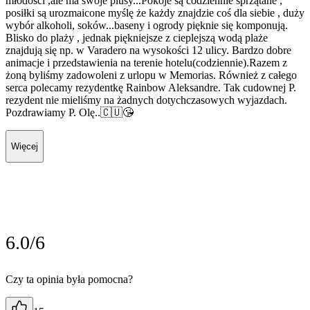
młodości ,ale ma swoje plusy...Pokoje są codziennie sprzątane ,
posiłki są urozmaicone myślę że każdy znajdzie coś dla siebie , duży
wybór alkoholi, soków...baseny i ogrody pięknie się komponują.
Blisko do plaży , jednak piękniejsze z cieplejszą wodą plaże
znajdują się np. w Varadero na wysokości 12 ulicy. Bardzo dobre
animacje i przedstawienia na terenie hotelu(codziennie).Razem z
żoną byliśmy zadowoleni z urlopu w Memorias. Również z całego
serca polecamy rezydentkę Rainbow Aleksandre. Tak cudownej P.
rezydent nie mieliśmy na żadnych dotychczasowych wyjazdach.
Pozdrawiamy P. Olę..🇨🇺😘
Więcej
6.0/6
Czy ta opinia była pomocna?