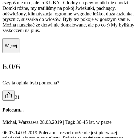
czegoś nie ma , ale to KUBA . Głodny na pewno nikt nie chodzi.
Domki różne, my trafiliśmy na pokój świeżutki, pachnący,
odświeżony, klimatyzacja, ogromne wygodne łóżko, duża łazienka,
prysznic, suszarka do włosów. Były też pokoje w gorszym stanie.
Można narzekać że drzwi nie domalowane, ale po co :) My byliśmy
zaskoczeni na plus.
Więcej
6.0/6
Czy ta opinia była pomocna?
21
Polecam...
Michał, Warszawa 28.03.2019
| Tagi: 36-45 lat, w parze
06.03-14.03.2019 Polecam... resort może nie jest pierwszej