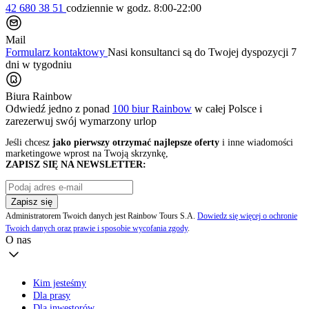
42 680 38 51
codziennie
w godz. 8:00-22:00
Mail
Formularz kontaktowy
Nasi konsultanci są do Twojej dyspozycji 7
dni w tygodniu
Biura Rainbow
Odwiedź jedno z ponad
100 biur Rainbow
w całej Polsce i
zarezerwuj swój
wymarzony urlop
Jeśli chcesz
jako pierwszy otrzymać najlepsze oferty
i inne wiadomości
marketingowe wprost na Twoją skrzynkę,
ZAPISZ SIĘ NA NEWSLETTER:
Zapisz się
Administratorem Twoich danych jest Rainbow Tours S.A.
Dowiedz się więcej o ochronie
Twoich danych oraz prawie i sposobie wycofania zgody
.
O nas
Kim jesteśmy
Dla prasy
Dla inwestorów