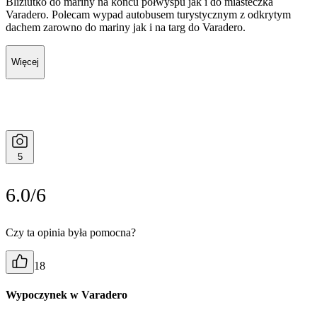
Bliziutko do mariny na końcu półwyspu jak i do miasteczka
Varadero. Polecam wypad autobusem turystycznym z odkrytym
dachem zarowno do mariny jak i na targ do Varadero.
Więcej
5
6.0/6
Czy ta opinia była pomocna?
18
Wypoczynek w Varadero