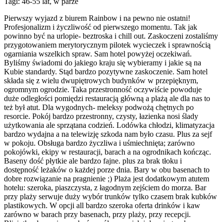
Tagi: 46-55 lat, w parze
Pierwszy wyjazd z biurem Rainbow i na pewno nie ostatni!
Profesjonalizm i życzliwość od pierwszego momentu. Tak jak
powinno być na urlopie- beztroska i chill out. Zaskoczeni zostaliśmy
przygotowaniem merytorycznym pilotek wycieczek i sprawnością
ogarniania wszelkich spraw. Sam hotel powyżej oczekiwań.
Byliśmy świadomi do jakiego kraju się wybieramy i jakie są na
Kubie standardy. Stąd bardzo pozytywne zaskoczenie. Sam hotel
składa się z wielu dwupiętrowych budynków w przepięknym,
ogromnym ogrodzie. Taka przestronność oczywiście powoduje
duże odległości pomiędzi restauracją główną a plażą ale dla nas to
też był atut. Dla wygodnych- meleksy podwożą chętnych po
resorcie. Pokój bardzo przestronny, czysty, łazienka nosi ślady
użytkowania ale sprzątana codzień. Lodówka chłodzi, klimatyzacja
bardzo wydajna a na telewizję szkoda nam było czasu. Plus za sejf
w pokoju. Obsługa bardzo życzliwa i uśmiechnięta; zarówno
pokojówki, ekipy w restauracji, barach a na ogrodnikach kończąc.
Baseny dość płytkie ale bardzo fajne. plus za brak tłoku i
dostępność leżaków o każdej porze dnia. Bary w obu basenach to
dobre rozwiązanie na pragnienie ;) Plaża jest dodatkowym atutem
hotelu: szeroka, piaszczysta, z łagodnym zejściem do morza. Bar
przy plaży serwuje duży wybór trunków tylko czasem brak kubków
plastikowych. W opcji all bardzo szeroka oferta drinków i kaw
zarówno w barach przy basenach, przy plaży, przy recepcji.