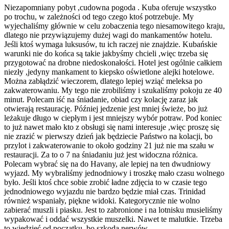
Niezapomniany pobyt ,cudowna pogoda . Kuba oferuje wszystko
po trochu, w zależności od tego czego ktoś potrzebuje. My
wyjechaliśmy głównie w celu zobaczenia tego niesamowitego kraju,
dlatego nie przywiązujemy dużej wagi do mankamentów hotelu.
Jeśli ktoś wymaga luksusów, tu ich raczej nie znajdzie. Kubańskie
warunki nie do końca są takie jakbyśmy chcieli ,więc trzeba się
przygotować na drobne niedoskonałości. Hotel jest ogólnie całkiem
niezły ,jedyny mankament to kiepsko oświetlone alejki hotelowe.
Można zabłądzić wieczorem, dlatego lepiej wziąć meleksa po
zakwaterowaniu. My tego nie zrobiliśmy i szukaliśmy pokoju ze 40
minut. Polecam iść na śniadanie, obiad czy kolację zaraz jak
otwierają restaurację. Później jedzenie jest mniej świeże, bo już
leżakuje długo w ciepłym i jest mniejszy wybór potraw. Pod koniec
to już nawet mało kto z obsługi się nami interesuje ,więc proszę się
nie zrazić w pierwszy dzień jak będziecie Państwo na kolacji, bo
przylot i zakwaterowanie to około godziny 21 już nie ma szału w
restauracji. Za to o 7 na śniadaniu już jest widoczna różnica.
Polecam wybrać się na do Havany, ale lepiej na ten dwudniowy
wyjazd. My wybraliśmy jednodniowy i troszkę mało czasu wolnego
było. Jeśli ktoś chce sobie zrobić ładne zdjęcia to w czasie tego
jednodniowego wyjazdu nie bardzo będzie miał czas. Trinidad
również wspaniały, piękne widoki. Kategorycznie nie wolno
zabierać muszli i piasku. Jest to zabronione i na lotnisku musieliśmy
wypakować i oddać wszystkie muszelki. Nawet te malutkie. Trzeba
to wiedzieć od początku, bo szkoda nerwów.