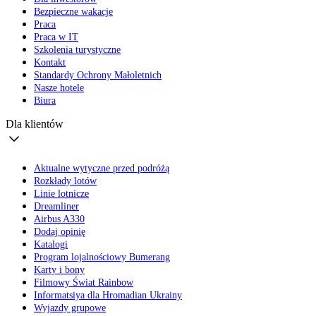
Bezpieczne wakacje
Praca
Praca w IT
Szkolenia turystyczne
Kontakt
Standardy Ochrony Małoletnich
Nasze hotele
Biura
Dla klientów
Aktualne wytyczne przed podróżą
Rozkłady lotów
Linie lotnicze
Dreamliner
Airbus A330
Dodaj opinię
Katalogi
Program lojalnościowy Bumerang
Karty i bony
Filmowy Świat Rainbow
Informatsiya dla Hromadian Ukrainy
Wyjazdy grupowe