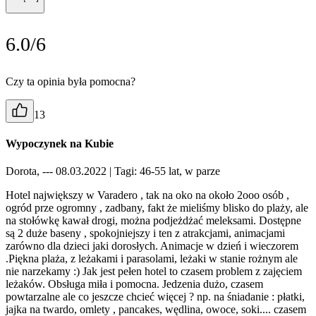
6.0/6
Czy ta opinia była pomocna?
13
Wypoczynek na Kubie
Dorota, --- 08.03.2022
| Tagi: 46-55 lat, w parze
Hotel największy w Varadero , tak na oko na około 2ooo osób ,
ogród prze ogromny , zadbany, fakt że mieliśmy blisko do plaży, ale
na stołówkę kawał drogi, można podjeżdżać meleksami. Dostępne
są 2 duże baseny , spokojniejszy i ten z atrakcjami, animacjami
zarówno dla dzieci jaki dorosłych. Animacje w dzień i wieczorem
.Piękna plaża, z leżakami i parasolami, leżaki w stanie rożnym ale
nie narzekamy :) Jak jest pełen hotel to czasem problem z zajęciem
leżaków. Obsługa miła i pomocna. Jedzenia dużo, czasem
powtarzalne ale co jeszcze chcieć więcej ? np. na śniadanie : płatki,
jajka na twardo, omlety , pancakes, wędlina, owoce, soki.... czasem