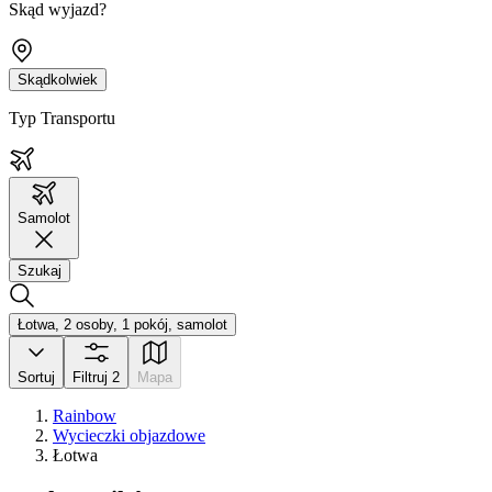
Skąd wyjazd?
Skądkolwiek
Typ Transportu
Samolot
Szukaj
Łotwa, 2 osoby, 1 pokój, samolot
Sortuj
Filtruj
2
Mapa
Rainbow
Wycieczki objazdowe
Łotwa