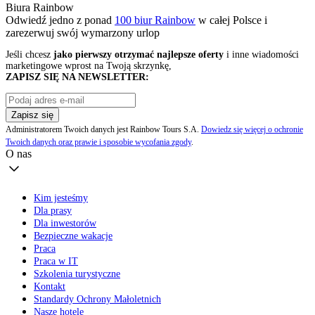
Biura Rainbow
Odwiedź jedno z ponad
100 biur Rainbow
w całej Polsce i
zarezerwuj swój
wymarzony urlop
Jeśli chcesz
jako pierwszy otrzymać najlepsze oferty
i inne wiadomości
marketingowe wprost na Twoją skrzynkę,
ZAPISZ SIĘ NA NEWSLETTER:
Zapisz się
Administratorem Twoich danych jest Rainbow Tours S.A.
Dowiedz się więcej o ochronie
Twoich danych oraz prawie i sposobie wycofania zgody
.
O nas
Kim jesteśmy
Dla prasy
Dla inwestorów
Bezpieczne wakacje
Praca
Praca w IT
Szkolenia turystyczne
Kontakt
Standardy Ochrony Małoletnich
Nasze hotele