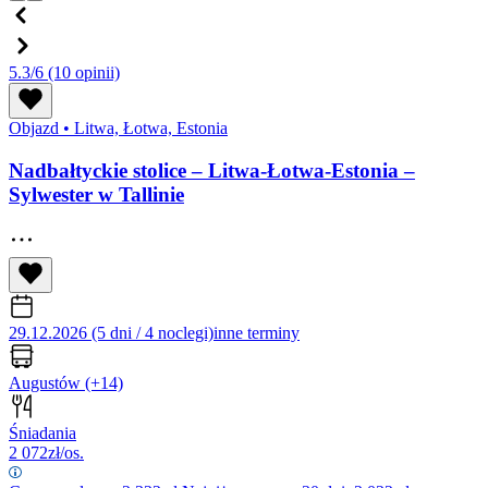
5.3/6
(10 opinii)
Objazd
•
Litwa, Łotwa, Estonia
Nadbałtyckie stolice – Litwa-Łotwa-Estonia –
Sylwester w Tallinie
29.12.2026 (5 dni / 4 noclegi)
inne terminy
Augustów
(+14)
Śniadania
2 072
zł/os.