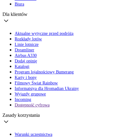
Biura
Dla klientów
Aktualne wytyczne przed podróżą
Rozkłady lotów
Linie lotnicze
Dreamliner
Airbus A330
Dodaj opinię
Katalogi
Program lojalnościowy Bumerang
Karty i bony
Filmowy Świat Rainbow
Informatsiya dla Hromadian Ukrainy
Wyjazdy grupowe
Incoming
Dostępność cyfrowa
Zasady korzystania
Warunki uczestnictwa