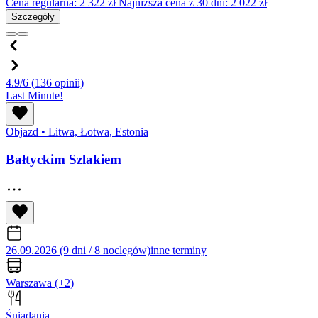
Cena regularna:
2 322
zł
Najniższa cena z 30 dni: 2 022 zł
Szczegóły
4.9/6
(136 opinii)
Last Minute!
Objazd
•
Litwa, Łotwa, Estonia
Bałtyckim Szlakiem
26.09.2026 (9 dni / 8 noclegów)
inne terminy
Warszawa
(+2)
Śniadania