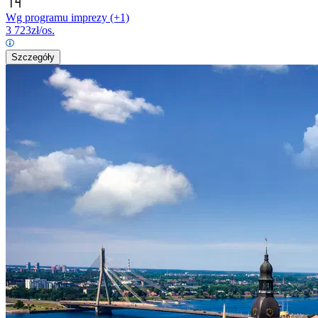
Wg programu imprezy
(+1)
3 723
zł/os.
Szczegóły