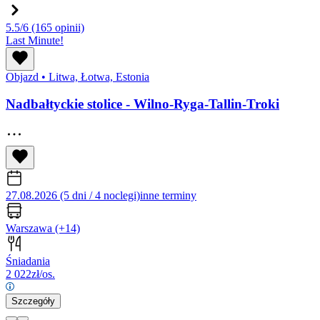
5.5/6
(165 opinii)
Last Minute!
Objazd
•
Litwa, Łotwa, Estonia
Nadbałtyckie stolice - Wilno-Ryga-Tallin-Troki
27.08.2026 (5 dni / 4 noclegi)
inne terminy
Warszawa
(+14)
Śniadania
2 022
zł/os.
Szczegóły