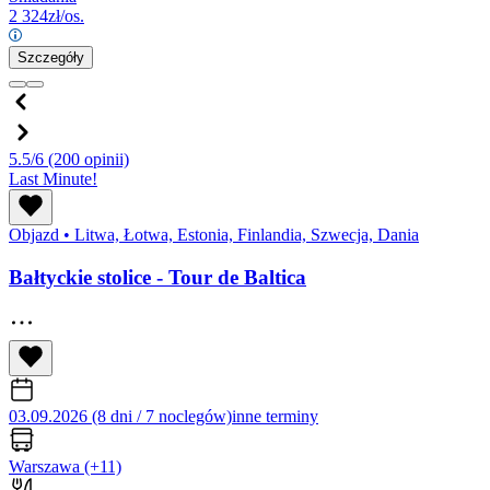
2 324
zł/os.
Szczegóły
5.5/6
(200 opinii)
Last Minute!
Objazd
•
Litwa, Łotwa, Estonia, Finlandia, Szwecja, Dania
Bałtyckie stolice - Tour de Baltica
03.09.2026 (8 dni / 7 noclegów)
inne terminy
Warszawa
(+11)