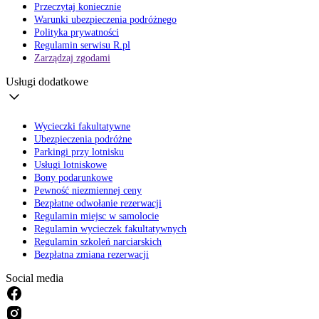
Przeczytaj koniecznie
Warunki ubezpieczenia podróżnego
Polityka prywatności
Regulamin serwisu R.pl
Zarządzaj zgodami
Usługi dodatkowe
Wycieczki fakultatywne
Ubezpieczenia podróżne
Parkingi przy lotnisku
Usługi lotniskowe
Bony podarunkowe
Pewność niezmiennej ceny
Bezpłatne odwołanie rezerwacji
Regulamin miejsc w samolocie
Regulamin wycieczek fakultatywnych
Regulamin szkoleń narciarskich
Bezpłatna zmiana rezerwacji
Social media