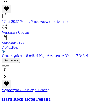
17.02.2027 (9 dni / 7 noclegów)
inne terminy
Warszawa Chopin
Śniadania
(+2)
7 648
zł/os.
Cena regularna:
8 048
zł
Najniższa cena z 30 dni: 7 348 zł
Szczegóły
Wypoczynek
•
Malezja: Penang
Hard Rock Hotel Penang