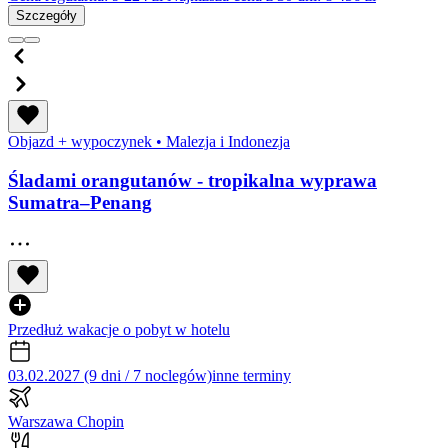
Szczegóły
Objazd + wypoczynek
•
Malezja i Indonezja
Śladami orangutanów - tropikalna wyprawa
Sumatra–Penang
Przedłuż wakacje o pobyt w hotelu
03.02.2027 (9 dni / 7 noclegów)
inne terminy
Warszawa Chopin