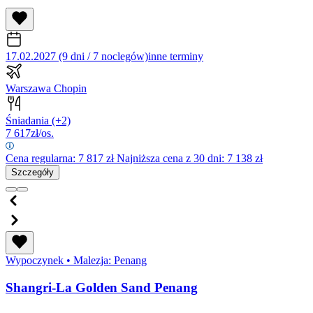
17.02.2027 (9 dni / 7 noclegów)
inne terminy
Warszawa Chopin
Śniadania
(+2)
7 617
zł/os.
Cena regularna:
7 817
zł
Najniższa cena z 30 dni: 7 138 zł
Szczegóły
Wypoczynek
•
Malezja: Penang
Shangri-La Golden Sand Penang