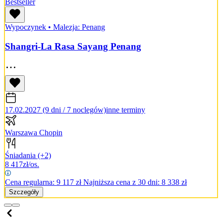
Bestseller
Wypoczynek
•
Malezja: Penang
Shangri-La Rasa Sayang Penang
17.02.2027 (9 dni / 7 noclegów)
inne terminy
Warszawa Chopin
Śniadania
(+2)
8 417
zł/os.
Cena regularna:
9 117
zł
Najniższa cena z 30 dni: 8 338 zł
Szczegóły