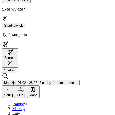
2 osoby, 1 pokój
Skąd wyjazd?
Skądkolwiek
Typ Transportu
Samolot
Szukaj
Malezja, 01.02 - 28.02, 2 osoby, 1 pokój, samolot
Sortuj
Filtruj
Mapa
Rainbow
Malezja
Luty