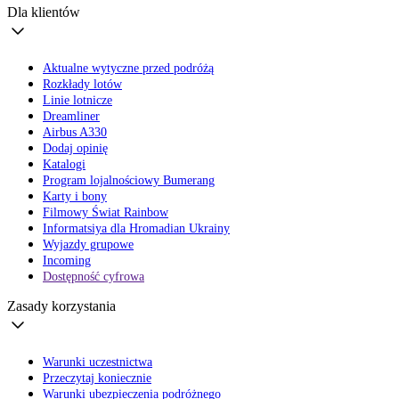
Dla klientów
Aktualne wytyczne przed podróżą
Rozkłady lotów
Linie lotnicze
Dreamliner
Airbus A330
Dodaj opinię
Katalogi
Program lojalnościowy Bumerang
Karty i bony
Filmowy Świat Rainbow
Informatsiya dla Hromadian Ukrainy
Wyjazdy grupowe
Incoming
Dostępność cyfrowa
Zasady korzystania
Warunki uczestnictwa
Przeczytaj koniecznie
Warunki ubezpieczenia podróżnego