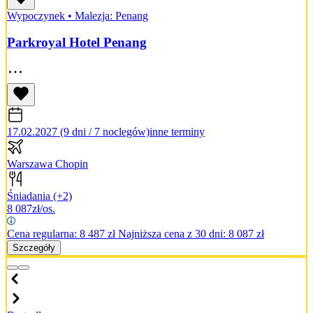
Wypoczynek
•
Malezja: Penang
Parkroyal Hotel Penang
17.02.2027 (9 dni / 7 noclegów)
inne terminy
Warszawa Chopin
Śniadania
(+2)
8 087
zł/os.
Cena regularna:
8 487
zł
Najniższa cena z 30 dni: 8 087 zł
Szczegóły