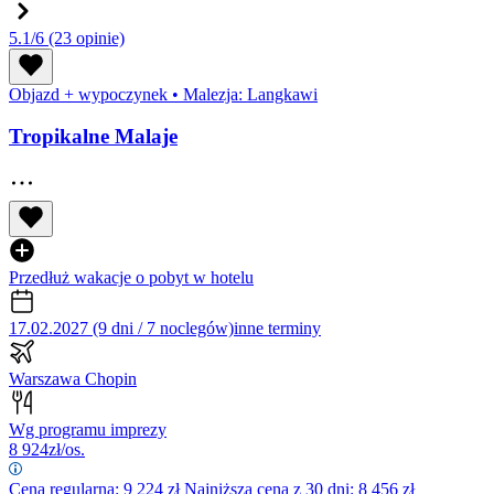
5.1/6
(23 opinie)
Objazd + wypoczynek
•
Malezja: Langkawi
Tropikalne Malaje
Przedłuż wakacje o pobyt w hotelu
17.02.2027 (9 dni / 7 noclegów)
inne terminy
Warszawa Chopin
Wg programu imprezy
8 924
zł/os.
Cena regularna:
9 224
zł
Najniższa cena z 30 dni: 8 456 zł