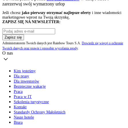
zarezerwuj swój
wymarzony urlop
Jeśli chcesz
jako pierwszy otrzymać najlepsze oferty
i inne wiadomości
marketingowe wprost na Twoją skrzynkę,
ZAPISZ SIĘ NA NEWSLETTER:
Zapisz się
Administratorem Twoich danych jest Rainbow Tours S.A.
Dowiedz się więcej o ochronie
Twoich danych oraz prawie i sposobie wycofania zgody
.
O nas
Kim jesteśmy
Dla prasy
Dla inwestorów
Bezpieczne wakacje
Praca
Praca w IT
Szkolenia turystyczne
Kontakt
Standardy Ochrony Małoletnich
Nasze hotele
Biura