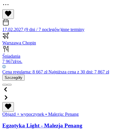
17.02.2027 (9 dni / 7 noclegów)
inne terminy
Warszawa Chopin
Śniadania
7 967
zł/os.
Cena regularna:
8 667
zł
Najniższa cena z 30 dni: 7 867 zł
Szczegóły
Objazd + wypoczynek
•
Malezja: Penang
Egzotyka Light - Malezja Penang