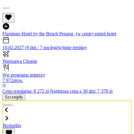
Flamingo Hotel by the Beach Penang
(w cenie)
zmień hotel
10.02.2027 (9 dni / 7 noclegów)
inne terminy
Warszawa Chopin
Wg programu imprezy
7 972
zł/os.
Cena regularna:
8 272
zł
Najniższa cena z 30 dni: 7 378 zł
Szczegóły
Bestseller