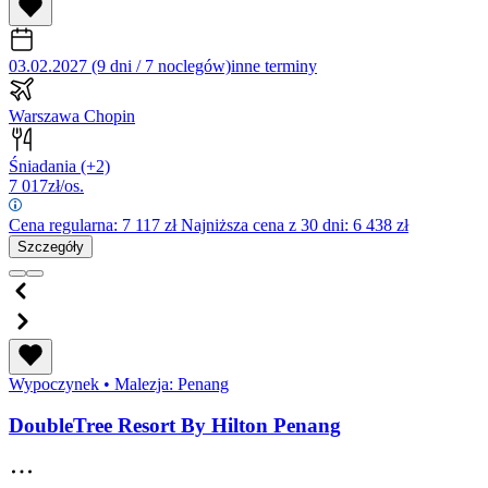
03.02.2027 (9 dni / 7 noclegów)
inne terminy
Warszawa Chopin
Śniadania
(+2)
7 017
zł/os.
Cena regularna:
7 117
zł
Najniższa cena z 30 dni: 6 438 zł
Szczegóły
Wypoczynek
•
Malezja: Penang
DoubleTree Resort By Hilton Penang