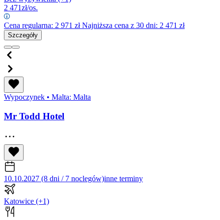
2 471
zł/os.
Cena regularna:
2 971
zł
Najniższa cena z 30 dni: 2 471 zł
Szczegóły
Wypoczynek
•
Malta: Malta
Mr Todd Hotel
10.10.2027 (8 dni / 7 noclegów)
inne terminy
Katowice
(+1)