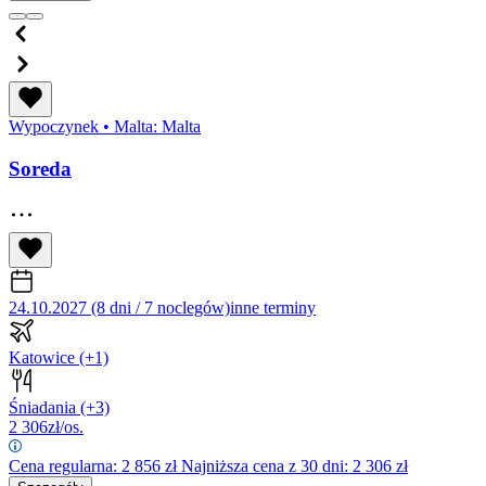
Wypoczynek
•
Malta: Malta
Soreda
24.10.2027 (8 dni / 7 noclegów)
inne terminy
Katowice
(+1)
Śniadania
(+3)
2 306
zł/os.
Cena regularna:
2 856
zł
Najniższa cena z 30 dni: 2 306 zł