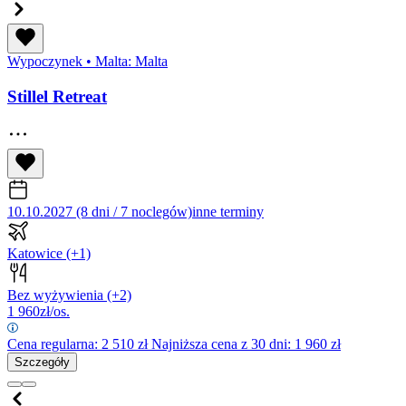
Wypoczynek
•
Malta: Malta
Stillel Retreat
10.10.2027 (8 dni / 7 noclegów)
inne terminy
Katowice
(+1)
Bez wyżywienia
(+2)
1 960
zł/os.
Cena regularna:
2 510
zł
Najniższa cena z 30 dni: 1 960 zł
Szczegóły