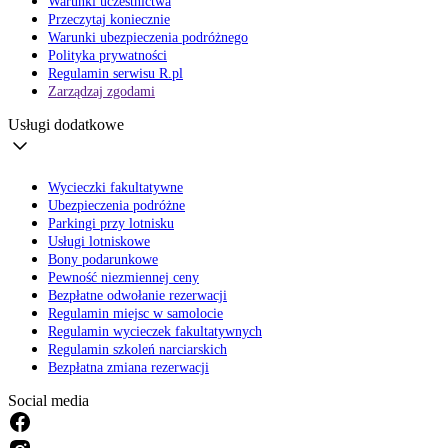
Warunki uczestnictwa
Przeczytaj koniecznie
Warunki ubezpieczenia podróżnego
Polityka prywatności
Regulamin serwisu R.pl
Zarządzaj zgodami
Usługi dodatkowe
Wycieczki fakultatywne
Ubezpieczenia podróżne
Parkingi przy lotnisku
Usługi lotniskowe
Bony podarunkowe
Pewność niezmiennej ceny
Bezpłatne odwołanie rezerwacji
Regulamin miejsc w samolocie
Regulamin wycieczek fakultatywnych
Regulamin szkoleń narciarskich
Bezpłatna zmiana rezerwacji
Social media