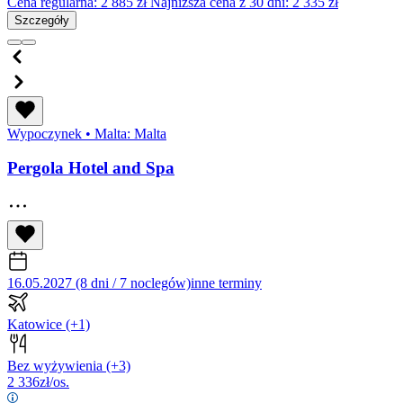
Cena regularna:
2 885
zł
Najniższa cena z 30 dni: 2 335 zł
Szczegóły
Wypoczynek
•
Malta: Malta
Pergola Hotel and Spa
16.05.2027 (8 dni / 7 noclegów)
inne terminy
Katowice
(+1)
Bez wyżywienia
(+3)
2 336
zł/os.