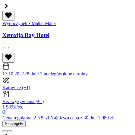
Wypoczynek
•
Malta: Malta
Xemxija Bay Hotel
17.10.2027 (8 dni / 7 noclegów)
inne terminy
Katowice
(+1)
Bez wyżywienia
(+1)
1 989
zł/os.
Cena regularna:
2 539
zł
Najniższa cena z 30 dni: 1 989 zł
Szczegóły