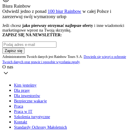
Biura Rainbow
Odwiedź jedno z ponad
100 biur Rainbow
w całej Polsce i
zarezerwuj swój
wymarzony urlop
Jeśli chcesz
jako pierwszy otrzymać najlepsze oferty
i inne wiadomości
marketingowe wprost na Twoją skrzynkę,
ZAPISZ SIĘ NA NEWSLETTER:
Zapisz się
Administratorem Twoich danych jest Rainbow Tours S.A.
Dowiedz się więcej o ochronie
Twoich danych oraz prawie i sposobie wycofania zgody
.
O nas
Kim jesteśmy
Dla prasy
Dla inwestorów
Bezpieczne wakacje
Praca
Praca w IT
Szkolenia turystyczne
Kontakt
Standardy Ochrony Małoletnich