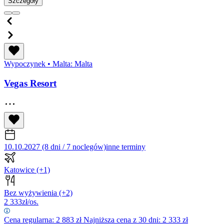
Szczegóły
Wypoczynek
•
Malta: Malta
Vegas Resort
10.10.2027 (8 dni / 7 noclegów)
inne terminy
Katowice
(+1)
Bez wyżywienia
(+2)
2 333
zł/os.
Cena regularna:
2 883
zł
Najniższa cena z 30 dni: 2 333 zł