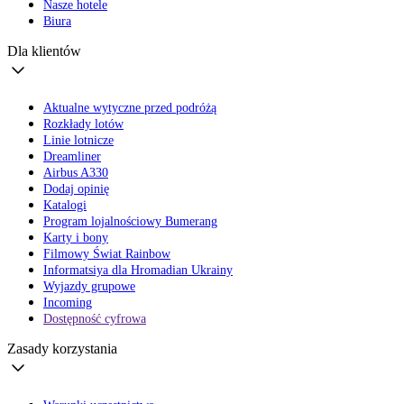
Nasze hotele
Biura
Dla klientów
Aktualne wytyczne przed podróżą
Rozkłady lotów
Linie lotnicze
Dreamliner
Airbus A330
Dodaj opinię
Katalogi
Program lojalnościowy Bumerang
Karty i bony
Filmowy Świat Rainbow
Informatsiya dla Hromadian Ukrainy
Wyjazdy grupowe
Incoming
Dostępność cyfrowa
Zasady korzystania