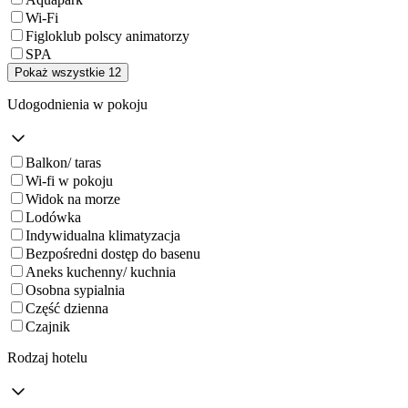
Wi-Fi
Figloklub polscy animatorzy
SPA
Pokaż wszystkie 12
Udogodnienia w pokoju
Balkon/ taras
Wi-fi w pokoju
Widok na morze
Lodówka
Indywidualna klimatyzacja
Bezpośredni dostęp do basenu
Aneks kuchenny/ kuchnia
Osobna sypialnia
Część dzienna
Czajnik
Rodzaj hotelu