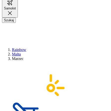
Samolot
Szukaj
Rainbow
Malta
Marzec