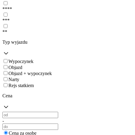
****
***
**
Typ wyjazdu
Wypoczynek
Objazd
Objazd + wypoczynek
Narty
Rejs statkiem
Cena
-
Cena za osobę