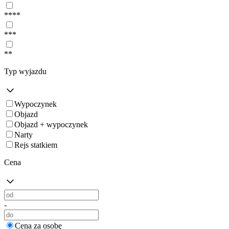
****
***
**
Typ wyjazdu
Wypoczynek
Objazd
Objazd + wypoczynek
Narty
Rejs statkiem
Cena
-
Cena za osobę