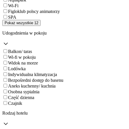
Wi-Fi
Figloklub polscy animatorzy
SPA
Pokaż wszystkie 12
Udogodnienia w pokoju
Balkon/ taras
Wi-fi w pokoju
Widok na morze
Lodówka
Indywidualna klimatyzacja
Bezpośredni dostęp do basenu
Aneks kuchenny/ kuchnia
Osobna sypialnia
Część dzienna
Czajnik
Rodzaj hotelu