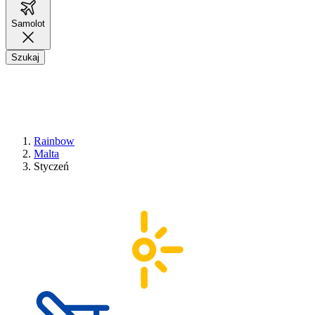
Samolot
Szukaj
Rainbow
Malta
Styczeń