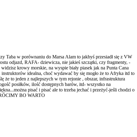
czy Taba w porównaniu do Marsa Alam to jakbyś przesiadł się z VW
rostu odjazd, RAFA- dziewicza, nie jakieś szczątki, czy fragmenty, -
widzisz krowy morskie, na wyspie biały piasek jak na Punta Cana
ga instruktorów idealna, choć wydawać by się mogło że to Afryka itd to
 to jeden z najlepszych w tym rejonie , obszar, infrastruktura
ogość posiłków, ilość dostępnych barów, itd- wszystko na
...można pisać i pisać ale to trzeba jechać i przeżyć-jeśli chodzi o
AM POWRÓCIMY BO WARTO