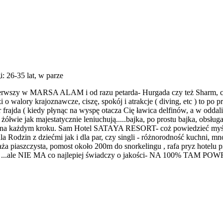
i: 26-35 lat, w parze
 pierwszy w MARSA ALAM i od razu petarda- Hurgada czy też Sharm, 
 o walory krajoznawcze, ciszę, spokój i atrakcje ( diving, etc ) to po p
da ( kiedy płynąc na wyspę otacza Cię ławica delfinów, a w oddali 
żółwie jak majestatycznie leniuchują.....bajka, po prostu bajka, obsłu
, na każdym kroku. Sam Hotel SATAYA RESORT- coż powiedzieć myślę że
 Rodzin z dziećmi jak i dla par, czy singli - różnorodność kuchni, mn
iaszczysta, pomost około 200m do snorkelingu , rafa pryz hotelu piękna
grudnia ...ale NIE MA co najlepiej świadczy o jakości- NA 100% T