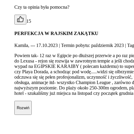
Czy ta opinia była pomocna?
15
PERFEKCJA W RAJSKIM ZAKĄTKU
Kamila, --- 17.10.2023
| Termin pobytu: październik 2023
| Tag
Powiem tak- 12 raz w Egipcie po dłuższej przerwie a po raz
do Lexusa - rejon się rozwija w zawrotnym tempie a jeśli chodzi
wypad na EGIPSKIE KARAIBY ( polecam każdemu) to super fraj
czy Playa Dorada, a schodząc pod wodę.....widzi się olbrzymie 
odczuwa się się pełen profesjonalizm, uczynność i życzliwość
obsługa, animacje itd- wszystko Champion League , zarówno dla
najwyższym poziomie. Do plaży około 250-300m ogrodem, plaża p
hotel - szukaliśmy już miejsca na listopad czy początek 
Rozwiń