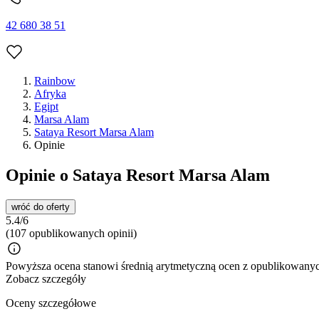
42 680 38 51
Rainbow
Afryka
Egipt
Marsa Alam
Sataya Resort Marsa Alam
Opinie
Opinie o Sataya Resort Marsa Alam
wróć do oferty
5.4/6
(107 opublikowanych opinii)
Powyższa ocena stanowi średnią arytmetyczną ocen z opublikowanych
Zobacz szczegóły
Oceny szczegółowe