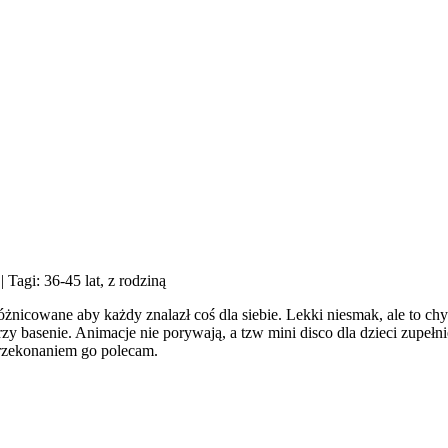
| Tagi: 36-45 lat, z rodziną
óżnicowane aby każdy znalazł coś dla siebie. Lekki niesmak, ale to c
rzy basenie. Animacje nie porywają, a tzw mini disco dla dzieci zupeł
przekonaniem go polecam.