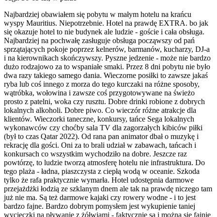
Najbardziej obawiałem się pobytu w małym hotelu na krańcu
wyspy Mauritius. Niepotrzebnie. Hotel na prawdę EXTRA. bo jak
się okazuje hotel to nie budynek ale ludzie - goście i cała obsługa.
Najbardziej na pochwałę zasługuje obsługa począwszy od pań
sprzątających pokoje poprzez kelnerów, barmanów, kucharzy, DJ-a
i na kierownikach skończywszy. Pyszne jedzenie - może nie bardzo
dużo rodzajowo za to wspaniałe smaki. Przez 8 dni pobytu nie było
dwa razy takiego samego dania. Wieczorne posiłki to zawsze jakaś
ryba lub coś innego z morza do tego kurczaki na różne sposoby,
wątróbka, wołowina i zawsze coś przygotowywane na świeżo
prosto z patelni, woka czy rusztu. Dobre drinki robione z dobrych
lokalnych alkoholi. Dobre piwo. Co wieczór różne atrakcje dla
klientów. Wieczorki taneczne, konkursy, tańce Sega lokalnych
wykonawców czy choćby sala TV dla zagorzałych kibiców piłki
(był to czas Qatar 2022). Od rana pan animator dbał o muzykę i
rekrację dla gości. Oni za to brali udział w zabawach, tańcach i
konkursach co wszystkim wychodziło na dobre. Jeszcze raz
powtórzę, to ludzie tworzą atmosferę hotelu nie infrastruktura. Do
tego plaża - ładna, piaszczysta z ciepłą wodą w oceanie. Szkoda
tylko że rafa praktycznie wymarła. Hotel udostępnia darmowe
przejażdżki łodzią ze szklanym dnem ale tak na prawdę niczego tam
już nie ma. Są też darmowe kajaki czy rowery wodne - i to jest
bardzo fajne. Bardzo dobrym pomysłem jest wykupienie taniej
wycieczki na pływanie z żółwiami - faktycznie są i można się fajnie