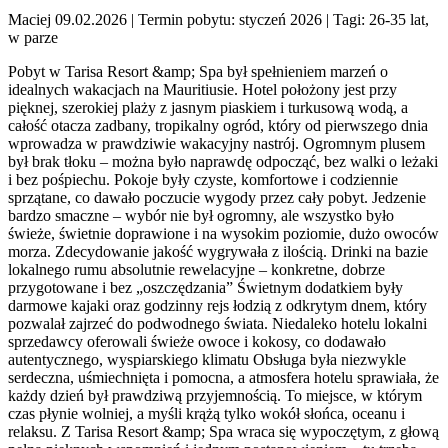
Maciej 09.02.2026
| Termin pobytu: styczeń 2026
| Tagi: 26-35 lat,
w parze
Pobyt w Tarisa Resort &amp; Spa był spełnieniem marzeń o
idealnych wakacjach na Mauritiusie. Hotel położony jest przy
pięknej, szerokiej plaży z jasnym piaskiem i turkusową wodą, a
całość otacza zadbany, tropikalny ogród, który od pierwszego dnia
wprowadza w prawdziwie wakacyjny nastrój. Ogromnym plusem
był brak tłoku – można było naprawdę odpocząć, bez walki o leżaki
i bez pośpiechu. Pokoje były czyste, komfortowe i codziennie
sprzątane, co dawało poczucie wygody przez cały pobyt. Jedzenie
bardzo smaczne – wybór nie był ogromny, ale wszystko było
świeże, świetnie doprawione i na wysokim poziomie, dużo owoców
morza. Zdecydowanie jakość wygrywała z ilością. Drinki na bazie
lokalnego rumu absolutnie rewelacyjne – konkretne, dobrze
przygotowane i bez „oszczędzania” Świetnym dodatkiem były
darmowe kajaki oraz godzinny rejs łodzią z odkrytym dnem, który
pozwalał zajrzeć do podwodnego świata. Niedaleko hotelu lokalni
sprzedawcy oferowali świeże owoce i kokosy, co dodawało
autentycznego, wyspiarskiego klimatu Obsługa była niezwykle
serdeczna, uśmiechnięta i pomocna, a atmosfera hotelu sprawiała, że
każdy dzień był prawdziwą przyjemnością. To miejsce, w którym
czas płynie wolniej, a myśli krążą tylko wokół słońca, oceanu i
relaksu. Z Tarisa Resort &amp; Spa wraca się wypoczętym, z głową