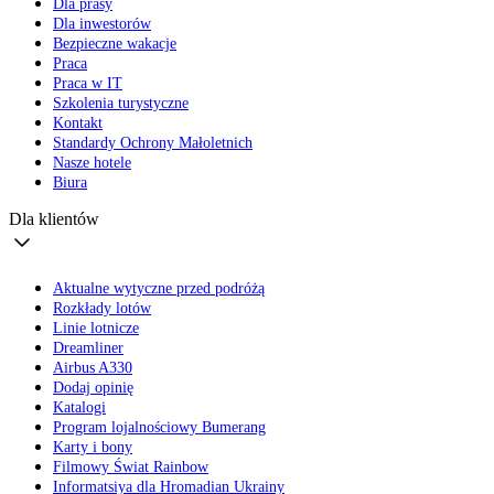
Dla prasy
Dla inwestorów
Bezpieczne wakacje
Praca
Praca w IT
Szkolenia turystyczne
Kontakt
Standardy Ochrony Małoletnich
Nasze hotele
Biura
Dla klientów
Aktualne wytyczne przed podróżą
Rozkłady lotów
Linie lotnicze
Dreamliner
Airbus A330
Dodaj opinię
Katalogi
Program lojalnościowy Bumerang
Karty i bony
Filmowy Świat Rainbow
Informatsiya dla Hromadian Ukrainy