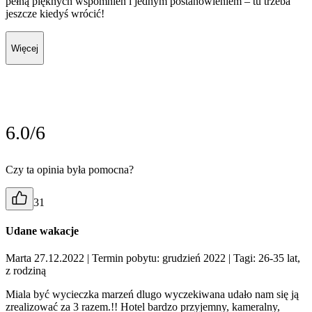
pełną pięknych wspomnień i jednym postanowieniem – tu trzeba
jeszcze kiedyś wrócić!
Więcej
6.0/6
Czy ta opinia była pomocna?
31
Udane wakacje
Marta 27.12.2022
| Termin pobytu: grudzień 2022
| Tagi: 26-35 lat,
z rodziną
Miala być wycieczka marzeń dlugo wyczekiwana udało nam się ją
zrealizować za 3 razem.!! Hotel bardzo przyjemny, kameralny,