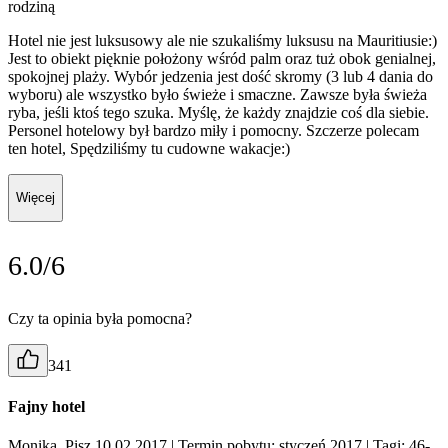
rodziną
Hotel nie jest luksusowy ale nie szukaliśmy luksusu na Mauritiusie:)
Jest to obiekt pięknie położony wśród palm oraz tuż obok genialnej,
spokojnej plaży. Wybór jedzenia jest dość skromy (3 lub 4 dania do
wyboru) ale wszystko było świeże i smaczne. Zawsze była świeża
ryba, jeśli ktoś tego szuka. Myślę, że każdy znajdzie coś dla siebie.
Personel hotelowy był bardzo miły i pomocny. Szczerze polecam
ten hotel, Spędziliśmy tu cudowne wakacje:)
Więcej
6.0/6
Czy ta opinia była pomocna?
341
Fajny hotel
Monika, Pisz 10.02.2017
| Termin pobytu: styczeń 2017
| Tagi: 46-