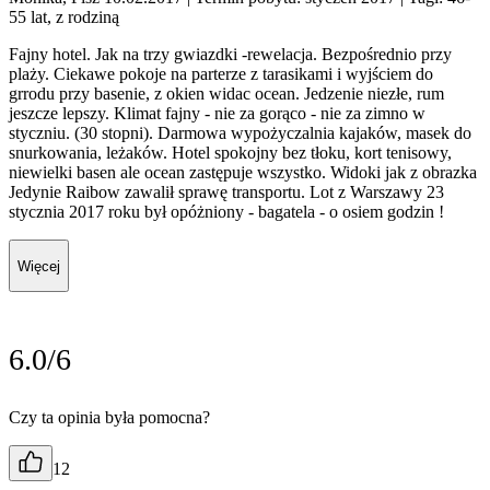
55 lat, z rodziną
Fajny hotel. Jak na trzy gwiazdki -rewelacja. Bezpośrednio przy
plaży. Ciekawe pokoje na parterze z tarasikami i wyjściem do
grrodu przy basenie, z okien widac ocean. Jedzenie niezłe, rum
jeszcze lepszy. Klimat fajny - nie za gorąco - nie za zimno w
styczniu. (30 stopni). Darmowa wypożyczalnia kajaków, masek do
snurkowania, leżaków. Hotel spokojny bez tłoku, kort tenisowy,
niewielki basen ale ocean zastępuje wszystko. Widoki jak z obrazka
Jedynie Raibow zawalił sprawę transportu. Lot z Warszawy 23
stycznia 2017 roku był opóżniony - bagatela - o osiem godzin !
Więcej
6.0/6
Czy ta opinia była pomocna?
12