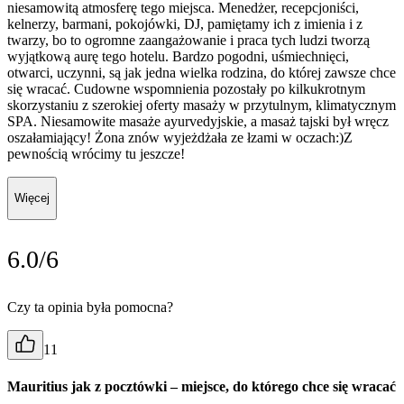
niesamowitą atmosferę tego miejsca. Menedżer, recepcjoniści,
kelnerzy, barmani, pokojówki, DJ, pamiętamy ich z imienia i z
twarzy, bo to ogromne zaangażowanie i praca tych ludzi tworzą
wyjątkową aurę tego hotelu. Bardzo pogodni, uśmiechnięci,
otwarci, uczynni, są jak jedna wielka rodzina, do której zawsze chce
się wracać. Cudowne wspomnienia pozostały po kilkukrotnym
skorzystaniu z szerokiej oferty masaży w przytulnym, klimatycznym
SPA. Niesamowite masaże ayurvedyjskie, a masaż tajski był wręcz
oszałamiający! Żona znów wyjeżdżała ze łzami w oczach:)Z
pewnością wrócimy tu jeszcze!
Więcej
6.0/6
Czy ta opinia była pomocna?
11
Mauritius jak z pocztówki – miejsce, do którego chce się wracać