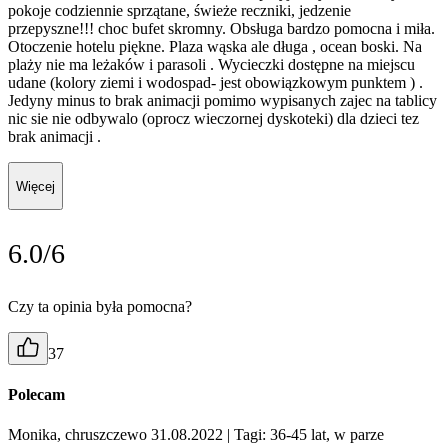
pokoje codziennie sprzątane, świeże reczniki, jedzenie
przepyszne!!! choc bufet skromny. Obsługa bardzo pomocna i miła.
Otoczenie hotelu piękne. Plaza wąska ale długa , ocean boski. Na
plaży nie ma leżaków i parasoli . Wycieczki dostępne na miejscu
udane (kolory ziemi i wodospad- jest obowiązkowym punktem ) .
Jedyny minus to brak animacji pomimo wypisanych zajec na tablicy
nic sie nie odbywalo (oprocz wieczornej dyskoteki) dla dzieci tez
brak animacji .
Więcej
6.0/6
Czy ta opinia była pomocna?
37
Polecam
Monika, chruszczewo 31.08.2022
| Tagi: 36-45 lat, w parze