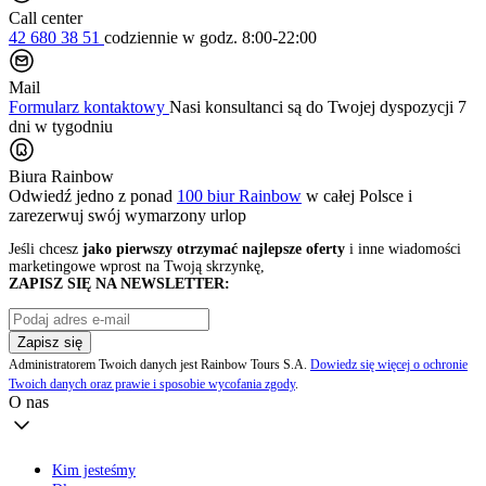
Call center
42 680 38 51
codziennie
w godz. 8:00-22:00
Mail
Formularz kontaktowy
Nasi konsultanci są do Twojej dyspozycji 7
dni w tygodniu
Biura Rainbow
Odwiedź jedno z ponad
100 biur Rainbow
w całej Polsce i
zarezerwuj swój
wymarzony urlop
Jeśli chcesz
jako pierwszy otrzymać najlepsze oferty
i inne wiadomości
marketingowe wprost na Twoją skrzynkę,
ZAPISZ SIĘ NA NEWSLETTER:
Zapisz się
Administratorem Twoich danych jest Rainbow Tours S.A.
Dowiedz się więcej o ochronie
Twoich danych oraz prawie i sposobie wycofania zgody
.
O nas
Kim jesteśmy