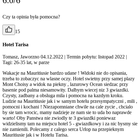
6.0/6
Czy ta opinia była pomocna?
15
Hotel Tarisa
Tomasz, Jaworzno 04.12.2022
| Termin pobytu: listopad 2022
|
Tagi: 26-35 lat, w parze
Wakacje na Mauritiusie bardzo udane ! Widoki nie do opisania,
trzeba to zobaczyc na wlasne oczy. Hotel swietny przy samej plazy
Mont Choisy a widok na piekny , lazurowy Ocean siedzac przy
basenie pod palma niesamowity. Dalbym wiecej niz 3 gwiazdki.
Czysty, zadbany a obsluga mila i pomocna na kazdym kroku.
Ludzie na Mauritiusie jak i w samym hotelu przesympatyczni , mili ,
pomocni i kochani ! Niezapomniane chwile na cale zycie , chcialo
by sie tam wrocic, mamy nadzieje ze nam sie to uda bo naprawde
warto! Oby Panstwa nie zwiodly te 3 gwiazdki poniewaz
widzielismy tam na miejscu hotel 5 - gwiazdkowy i za nic bysmy sie
nie zamienili. Polecamy z calego serca Urlop na przepieknym
Mauritiusie jak i w Hotelu Tarisa.