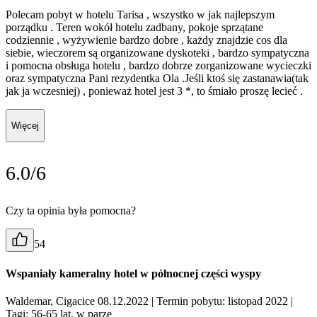
Polecam pobyt w hotelu Tarisa , wszystko w jak najlepszym
porządku . Teren wokół hotelu zadbany, pokoje sprzątane
codziennie , wyżywienie bardzo dobre , każdy znajdzie cos dla
siebie, wieczorem są organizowane dyskoteki , bardzo sympatyczna
i pomocna obsługa hotelu , bardzo dobrze zorganizowane wycieczki
oraz sympatyczna Pani rezydentka Ola .Jeśli ktoś się zastanawia(tak
jak ja wczesniej) , ponieważ hotel jest 3 *, to śmiało proszę lecieć .
Więcej
6.0/6
Czy ta opinia była pomocna?
54
Wspaniały kameralny hotel w północnej części wyspy
Waldemar, Cigacice 08.12.2022
| Termin pobytu: listopad 2022
|
Tagi: 56-65 lat, w parze