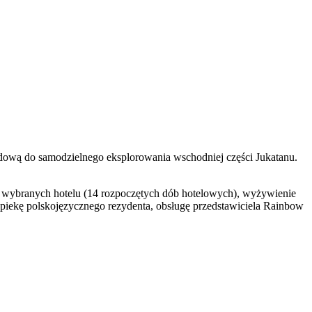
adową do samodzielnego eksplorowania wschodniej części Jukatanu.
w wybranych hotelu (14 rozpoczętych dób hotelowych), wyżywienie
 opiekę polskojęzycznego rezydenta, obsługę przedstawiciela Rainbow