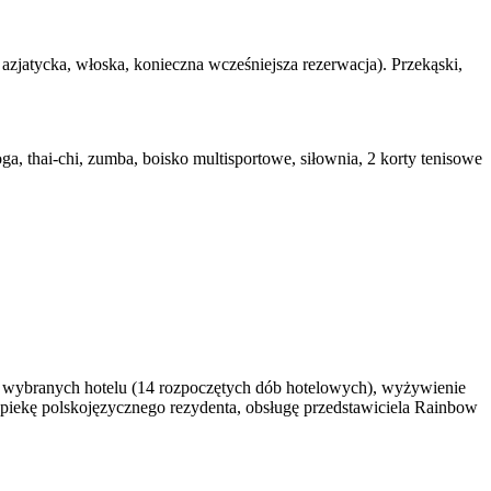
r, azjatycka, włoska, konieczna wcześniejsza rezerwacja). Przekąski,
, thai-chi, zumba, boisko multisportowe, siłownia, 2 korty tenisowe
w wybranych hotelu (14 rozpoczętych dób hotelowych), wyżywienie
 opiekę polskojęzycznego rezydenta, obsługę przedstawiciela Rainbow