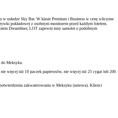
o w usłudze Sky Bar. W klasie Premium i Business w cenę wliczone
ozrywki pokładowej z osobnym monitorem przed każdym fotelem.
olotem Dreamliner, LOT zapewni inny samolot o podobnym
u do Meksyku.
ie więcej niż 10 paczek papierosów, nie więcej niż 25 cygar lub 200
az potwierdzenia zakwaterowania w Meksyku (umowa). Klienci