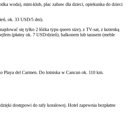
odka woda), mini-klub, plac zabaw dla dzieci, opiekunka do dzieci
ień, ok. 33 USD/5 dni).
dować się tylko 2 łóżka typu queen size), z TV-sat, z łazienką
ejfem (płatny ok. 7 USD/dzień), balkonem lub tarasem (meble
go Playa del Carmen. Do lotniska w Cancun ok. 110 km.
 dzięki dostępowi do rafy koralowej. Hotel zapewnia bezpłatne