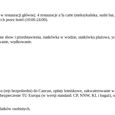
 w restauracji głównej. 4 restauracje a’la carte (meksykańska, sushi ba
h przez hotel (10:00-24:00).
ne show i przedstawienia, siatkówka w wodzie, siatkówka plażowa, yoga
owanie, wędkowanie.
 (rejs bezpośredni) do Cancun, opłaty lotniskowe, zakwaterowanie 
o, ubezpieczenie TU Europa (w wersji standard: CP, NNW, KL i bagaż),
datków osobistych.