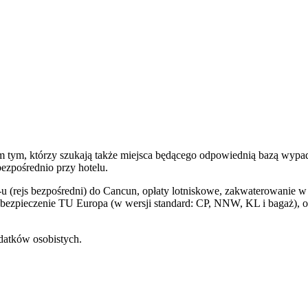
im tym, którzy szukają także miejsca będącego odpowiednią bazą wyp
ezpośrednio przy hotelu.
 (rejs bezpośredni) do Cancun, opłaty lotniskowe, zakwaterowanie 
o, ubezpieczenie TU Europa (w wersji standard: CP, NNW, KL i bagaż),
datków osobistych.