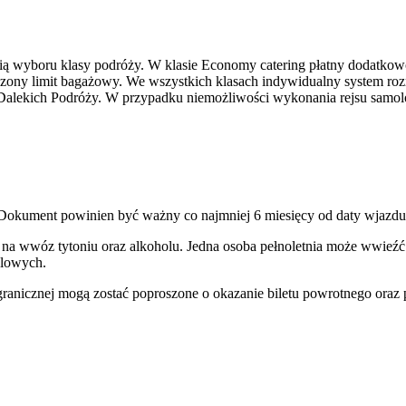
ą wyboru klasy podróży. W klasie Economy catering płatny dodatkow
szony limit bagażowy. We wszystkich klasach indywidualny system r
t Dalekich Podróży. W przypadku niemożliwości wykonania rejsu sam
 Dokument powinien być ważny co najmniej 6 miesięcy od daty wjazd
 na wwóz tytoniu oraz alkoholu. Jedna osoba pełnoletnia może wwieźć n
olowych.
 granicznej mogą zostać poproszone o okazanie biletu powrotnego or