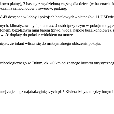
kowo płatny), 3 baseny z wydzieloną częścią dla dzieci (w basenach sł
ożyczalnia samochodów i rowerów, parking.
i-Fi dostępne w lobby i pokojach hotelowych - płatne (ok. 11 USD/dz
nych, klimatyzowanych, dla max. 4 osób (przy czym w pokoju mogą znaj
lefonem, bezpłatnym mini barem (piwo, woda, napoje bezalkoholowe), s
iwość dopłaty do pokoi z widokiem na morze.
miętać, że infant wlicza się do maksymalnego obłożenia pokoju.
archeologicznego w Tulum, ok. 40 km od znanego kurortu turystyczne
żanej za jedną z najatrakcyjniejszych plaż Riviera Maya, między innymi