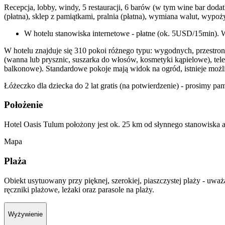
Recepcja, lobby, windy, 5 restauracji, 6 barów (w tym wine bar dodat
(płatna), sklep z pamiątkami, pralnia (płatna), wymiana walut, wyp
W hotelu stanowiska internetowe - płatne (ok. 5USD/15min). W
W hotelu znajduje się 310 pokoi różnego typu: wygodnych, przestron
(wanna lub prysznic, suszarka do włosów, kosmetyki kąpielowe), te
balkonowe). Standardowe pokoje mają widok na ogród, istnieje możl
Łóżeczko dla dziecka do 2 lat gratis (na potwierdzenie) - prosimy pa
Położenie
Hotel Oasis Tulum położony jest ok. 25 km od słynnego stanowiska 
Mapa
Plaża
Obiekt usytuowany przy pięknej, szerokiej, piaszczystej plaży - uwa
ręczniki plażowe, leżaki oraz parasole na plaży.
Wyżywienie